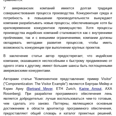
У американских компаний имеется долгая традиция
совершенствования процесса производства. Конкурентная среда и
потребность в повышении производительности вынуждают
компании разрабатывать новые процессы, обеспечивающие хотя бы
кратковременное конкурентное преимущество. Хотя процессы
производства индийских компаний сталкиваются как с внутренними
проблемами, так и с внешними ограничениями, компании должны
овладевать методами развития процессов, чтобы иметь
возможность конкуренции при выполнении крупных проектов.
В заключение статьи автор предостерегает, что индийские
компании, оказавшиеся неспособными к быстрому продвижению от
одного этапа к другому, имеют большие шансы быть поглощенными
американскими конкурентами.
Авторами статьи "Компонентное представление: пример Visitor"
("Componentization: The Visitor Example") являются Бертран Мейер и
Кэрин Арну (
Bertrand Meyer
, ETH Zurich,
Karine Arnout
, AXA
Rosenberg). При разработке программного обеспечения лень
является добродетелью: лучше воспользоваться чем-то готовым,
чем сделать это заново. Паттерны, являющиеся основным
достижением в области архитектур программного обеспечения,
предоставляют общий словарь и каталог проектных решений,