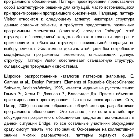
программного обеспечения. Паттерн проектирования представляет
собой архитектурное решение для ситуаций, часто встречающихся
при проектировании прогораммного обеспечения. Например, паттерн
Visitor относится к следующему аспекту: некоторая структура
данных содержит объекты, и требуется предоставить различным
программным элементам (клиентам) средство "обхода" этой
структуры с "посещением" каждого объекта в точности один раз и
применением к объектам структуры произвольной операции по
выбору клиента. Желательно достичь этой цели без потребности
модификации программных элементов, описывающих данную
структуру. Паттерн Visitor обеспечивает стандартную структуру,
обладающую требуемыми свойствами.
Широкое распространение каталогов паттернов (например, E.
Gamma et al., Design Patterns: Elements of Reusable Object-Oriented
Software, Addison-Wesley, 1995, имеется издание на русском языке:
Гамма Э., Хелм Р., Джонсон Р., Влиссидес Дж. Приемы объектно-
ориентированного проектирования. Паттерны проектирования. СпБ,
Питер, 2006) позволило образовать общий словарь разработчиков
программного обеспечения. Это означает, что если кто-либо при
обсуждении программного обеспечения предлагает использовать в
данной ситуации Bridge, то все остальные участники обсуждения
сразу смогут понять, что это значит. Основанные на коллективном
знании многих разработчиков, паттерны образуют общий