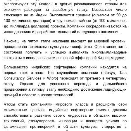
экспортируют эту модель в другие развивающиеся страны для
экономии расходов на заработную плату. Возрастает число
служащих не из Индии. Выполняются средние (объемом от 50 до
100 миллионов долларов) и крупномасштабные (от 100 миллионов
до миллиарда долларов) проекты. Компании сосредотачиваются на
исследованиях и разработке технологий следующего поколения.
Наконец, на пятом этапе компании выходят на мировой уровень,
преодолевая возможные культурные конфликты. Они становятся в
состоянии получать и успешно выполнять многомиллиардные
контракты с использованием оншорной-оффшорной бизнес-модели.
Большинство индийских софтверных компаний находятся на
первых трех этапах. Три крупнейшие компании (Infosys, Tata
Consultancy Services и Wipro) переходят от третьего в четвертому
этапу. Однако для успешного перехода и дальнейшего
продвижения к пятому этапу необходимо достижение лидирующих
позиций в области высоких технологий.
Чтобы стать компаниями мирового класса и расширить свои
стоимостные цепочки, индийские софтверные фирмы должны
способствовать развитию своего лидерства в областях высоких
технологий, стимулировать инновации и поощрять усилия по
сглаживания противоречий в области культуры. Лидерство в