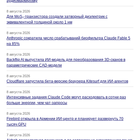
аудиомаркировку
8 августа 2026
Для MoS₂-транзистора создали затворный диэлектрик с
эквивалентной толщиной около 1 нм
8 августа 2026
Anthropic сократила число срабатываний биофильтра Claude Fable 5
на 85%
8 августа 2026
Backflip AI выпустила ИИ-модель для преобразования 3D-сканов в
параметрические CAD-модели
8 августа 2026
Cloudflare запустила бета-версию браузера Kitesurf для ИИ-агентов
8 августа 2026
Интенсивные задания Claude Code могут расходовать в сотни раз
больше энергии, чем чат-запросы
8 августа 2026
Firebird открыла в Армении ИИ-центр и планирует развернуть 70
тысяч GPU
7 августа 2026