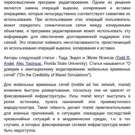
переосмыслении программ редактирования. Одним из решения
является замена операций вырезки, копирования и вставки
операциями, которые непосредственно соответствуют семантике их
использования. При использовании этих операций пользователь
может определить семантические связи между копируемыми
объектами, и программа редактирования может использовать эту
информацию для обеспечения долговременной поддержки этих
связей. Это позволит избежать несогласованности, проистекающей
из использования операций вырезки, копирования и вставки.
Авторы следующей статьи - Тодд Эндел и Эйлек Ясинсак (
Todd R.
Andel
,
Alec Yasinsac
, Florida State University). Статья называется "О
доверии к имитационному моделированию мобильных временных
сетей" ("On the Credibility of Manet Simulations").
Для мобильных временных сетей (mobile ad hoc network, manet)
возможно быстрое развертывание, поскольку они не зависят от
фиксированной инфраструктуры. Узлы manet могут выступать в
ролях источника, пункта назначений или промежуточного
маршрутизатора. Такая гибкость делает manet привлекательными
для военных приложений, в ситуациях ликвидации последствий
чрезвычайных ситуаций и в академических средах, т.е. в тех
случаях, в которых фиксированная сетевая инфраструктура может
быть недоступна.