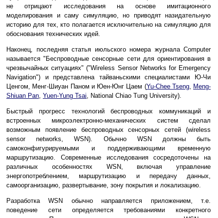
не отрицают исследования на основе имитационного
моделирования и саму симуляцию, но приводят назидательную
историю для тех, кто полагается исключительно на симуляцию для
обоснования технических идей.
Наконец, последняя статья июльского номера журнала Computer
называется "Беспроводные сенсорные сети для ориентирования в
чрезвычайных ситуациях" ("Wireless Sensor Networks for Emergency
Navigation") и представлена тайваньскими специалистами Ю-Чи
Ценгом, Менг-Шиуан Паном и Юен-Юнг Цаем (
Yu-Chee Tseng
,
Meng-
Shiuan Pan
,
Yuen-Yung Tsai
, National Chiao Tung University).
Быстрый прогресс технологий беспроводных коммуникаций и
встроенных микроэлектронно-механических систем сделал
возможным появление беспроводных сенсорных сетей (wireless
sensor networks, WSN). Обычно WSN должны быть
самоконфигурируемыми и поддерживающими временную
маршрутизацию. Современные исследования сосредоточены на
различных особенностях WSN, включая управление
энергопотреблением, маршрутизацию и передачу данных,
самоорганизацию, развертывание, зону покрытия и локализацию.
Разработка WSN обычно направляется приложением, т.е.
поведение сети определяется требованиями конкретного