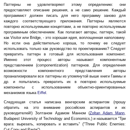
Паттерны не удовлетворяют этому определению: они
предоставляют описание решения, а не само решение. Каждый
программист должен писать для него программу заново для
каждого соответствующего приложения. Паттерны являются
повторно используемыми концептами, а не повторно используемым
программным обеспечением. Как полагают авторы, паттерн, такой
как Visitor или Bridge, - это хорошая идея, воплощенная наполовину.
Но если она действительно хороша, то почему ее следует
использовать только как руководство по проектированию? Следует
превратить паттерн в готовый для использования компонент.
Именно этот процесс авторы называют компонентным
представлением (componentization) паттернов. Для определения
возможности компонентного представления авторы
проанализировали все паттерны из упомянутой выше книги Гаммы и
др. и попытались превратить их в повторно используемые
компоненты с использованием объектно-ориентированных
механизмов языка
Eiffel
.
Следующая статья написана венгерским аспирантом (прошу
обратить на это внимание российских аспирантов и их
руководителей!) Золтаном Адамом Манном (
Zoltan Adam Mann
,
Budapest University of Technology and Economics,) и называется "Три
врага: вырезать, копировать и вставить" ("Three Public Enemies:
Cut,Copy,and Paste").