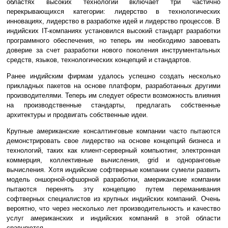
областях высоких технологий включает три частично
перекрывающихся категории: лидерство в технологических
инновациях, лидерство в разработке идей и лидерство процессов. В
индийских IT-компаниях установился высокий стандарт разработки
программного обеспечения, но теперь им необходимо завоевать
доверие за счет разработки нового поколения инструментальных
средств, языков, технологических концепций и стандартов.
Ранее индийским фирмам удалось успешно создать несколько
прикладных пакетов на основе платформ, разработанных другими
производителями. Теперь им следует обрести возможность влияния
на производственные стандарты, предлагать собственные
архитектуры и продвигать собственные идеи.
Крупные американские консалтинговые компании часто пытаются
демонстрировать свое лидерство на основе концепций бизнеса и
технологий, таких как клиент-серверный компьютинг, электронная
коммерция, коллективные вычисления, grid и одноранговые
вычисления. Хотя индийские софтверные компании сумели развить
модель оншорной-офшорной разработки, американские компании
пытаются перенять эту концепцию путем переманивания
софтверных специалистов из крупных индийских компаний. Очень
вероятно, что через несколько лет производительность и качество
услуг американских и индийских компаний в этой области
сравняются.