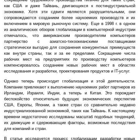
как США и даже Тайвань, двигающихся к постиндустриальной
экономике. Хотя эти сдвиги являются разрушительными, они
сопровождаются созданием более наукоемких производств и их
включением в мировую рыночную систему. Еще в 1998 г. в одном
из аналитических обзоров глобализации в компьютерной индустрии
отмечалось, что американским производителям компьютеров
партнерство с азиатско-тихоокеанскими поставщиками
стратегически выгодно для сохранения конкурентных преимуществ
как внутри страны, так и за ее пределами. Сокращение числа
рабочих мест на предприятиях по производству компьютеров
компенсировалось созданием новых рабочих мест в областях
исследования и разработки, проектирования продуктов и IT-услуг.
Однако теперь происходит глобализация и этой деятельности.
Компании привлекают к выполнению наукоемких работ партнеров из
Ирландии, Израиля, Индии, а теперь и Китая. Это порождает
беспокойство относительно будущих экономических перспектив
США, Европы, Японии, а также стран со сравнительно недавно
индустриализованной экономикой, таких как Тайвань. К настоящему
времени недостаточно исследованы масштаб подобных тенденций,
их движущие и сдерживающие факторы, возможные последствия
для компаний и стран.
В статье исследуется процесс глобализации разработки новых