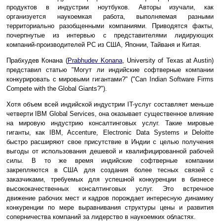
продуктов в индустрии ноутбуков. Авторы изучали, как
организуется наукоемкая работа, выполняемая разными
территориально разобщенными компаниями. Приводятся факты,
почерпнутые из интервью с представителями лидирующих
компаний-производителей PC из США, Японии, Тайваня и Китая.
Прабхудев Конана (
Prabhudev Konana
, University of Texas at Austin)
представил статью "Могут ли индийские софтверные компании
конкурировать с мировыми гигантами?" ("Can Indian Software Firms
Compete with the Global Giants?").
Хотя объем всей индийской индустрии IT-услуг составляет меньше
четверти IBM Global Services, она оказывает существенное влияние
на мировую индустрию консалтинговых услуг. Такие мировые
гиганты, как IBM, Accenture, Electronic Data Systems и Deloitte
быстро расширяют свое присутствие в Индии с целью получения
выгоды от использования дешевой и квалифицированной рабочей
силы. В то же время индийские софтверные компании
закрепляются в США для создания более тесных связей с
заказчиками, требуемых для успешной конкуренции в бизнесе
высококачественных консалтинговых услуг. Это встречное
движение рабочих мест и кадров порождает интересную динамику
конкуренции по мере выравнивания структуры цены и развития
соперничества компаний за лидерство в наукоемких областях.