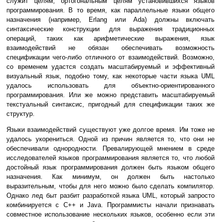
служит целям, ортогональным целям установившихся языков
программирования. В то время, как параллельные языки общего
назначения (например, Erlang или Ada) должны включать
синтаксические конструкции для выражения традиционных
операций, таких как арифметические выражения, язык
взаимодействий не обязан обеспечивать возможность
спецификации чего-либо отличного от взаимодействий. Возможно,
со временем удастся создать масштабируемый и эффективный
визуальный язык, подобно тому, как некоторые части языка UML
удалось использовать для объектно-ориентированного
программирования. Или же можно представить масштабируемый
текстуальный синтаксис, пригодный для спецификации таких же
структур.
Языки взаимодействий существуют уже долгое время. Им тоже не
удалось укорениться. Одной из причин является то, что они не
обеспечивали однородности. Превалирующей мнением в среде
исследователей языков программирования является то, что любой
достойный язык программирования должен быть языком общего
назначения. Как минимум, он должен быть настолько
выразительным, чтобы для него можно было сделать компилятор.
Однако лед быт разбит разработкой языка UML, который запросто
комбинируется с C++ и Java. Программисты начали признавать
совместное использование нескольких языков, особенно если эти