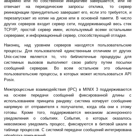
аварийно или по собственной инициативе завершается, или не
отвечает на периодические запросы отклика, то сервер
реинкарнации принудительно завершает его, если это требуется, и
перезапускает из копии на диске или в основной памяти. В число
других серверов входит сервер сети, поддерживающий весь стек
TCP/IP; простой сервер имен, используемый всеми остальными
серверами; и информационный сервер, способствующий отладке.
Наконец, над уровнем серверов находятся пользовательские
процессы. Для пользователей единственным отличием от других
Unix-систем является то, что библиотечные процедуры для
системных вызовов выполняют свою работу путем посылки
сообщений серверам. Во всем остальном это обычные
пользовательские процессы, в которых может использоваться API
Posix.
Межпроцессные взаимодействия (IPC) в MINIX 3 поддерживаются
на основе передачи сообщений фиксированной длины с
использованием принципа рандеву: система копирует сообщение
напрямую от отправителя к получателю, когда оба они к этому
готовы. Кроме того, поддерживается механизм асинхронного
уведомления о событиях. События, о которых оказалось
невозможно уведомить процесс, фиксируются в битовой шкале в
таблице процессов. С системой передачи сообщений интегрирована
обработка прерываний.