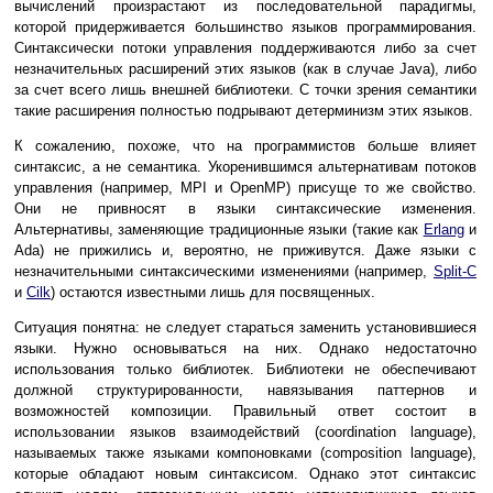
вычислений произрастают из последовательной парадигмы,
которой придерживается большинство языков программирования.
Синтаксически потоки управления поддерживаются либо за счет
незначительных расширений этих языков (как в случае Java), либо
за счет всего лишь внешней библиотеки. С точки зрения семантики
такие расширения полностью подрывают детерминизм этих языков.
К сожалению, похоже, что на программистов больше влияет
синтаксис, а не семантика. Укоренившимся альтернативам потоков
управления (например, MPI и OpenMP) присуще то же свойство.
Они не привносят в языки синтаксические изменения.
Альтернативы, заменяющие традиционные языки (такие как
Erlang
и
Ada) не прижились и, вероятно, не приживутся. Даже языки с
незначительными синтаксическими изменениями (например,
Split-C
и
Cilk
) остаются известными лишь для посвященных.
Ситуация понятна: не следует стараться заменить установившиеся
языки. Нужно основываться на них. Однако недостаточно
использования только библиотек. Библиотеки не обеспечивают
должной структурированности, навязывания паттернов и
возможностей композиции. Правильный ответ состоит в
использовании языков взаимодействий (coordination language),
называемых также языками компоновками (composition language),
которые обладают новым синтаксисом. Однако этот синтаксис