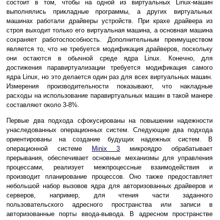
состоит в том, чтобы на одной из виртуальных Linux-машин
выполнялись прикладные программы, а других виртуальных
машинах работали драйверы устройств. При крахе драйвера из
строя выходит только его виртуальная машина, а основная машина
сохраняет работоспособность. Дополнительным преимуществом
является то, что не требуется модификация драйверов, поскольку
они остаются в обычной среде ядра Linux. Конечно, для
достижения паравиртуализации требуется модификация самого
ядра Linux, но это делается один раз для всех виртуальных машин.
Измерения производительности показывают, что накладные
расходы на использование паравиртуальных машин в такой манере
составляют около 3-8%.
Первые два подхода сфокусированы на повышении надежности
унаследованных операционных систем. Следующие два подхода
ориентированы на создание будущих надежных систем. В
операционной системе
Minix 3
микроядро обрабатывает
прерывания, обеспечивает основные механизмы для управления
процессами, реализует межпроцессные взаимодействия и
производит планирование процессов. Оно также предоставляет
небольшой набор вызовов ядра для авторизованных драйверов и
серверов, например, для чтения части заданного
пользовательского адресного пространства или записи в
авторизованные порты ввода-вывода. В адресном пространстве