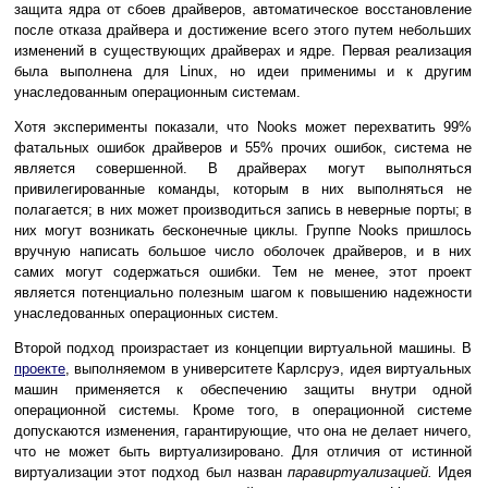
защита ядра от сбоев драйверов, автоматическое восстановление
после отказа драйвера и достижение всего этого путем небольших
изменений в существующих драйверах и ядре. Первая реализация
была выполнена для Linux, но идеи применимы и к другим
унаследованным операционным системам.
Хотя эксперименты показали, что Nooks может перехватить 99%
фатальных ошибок драйверов и 55% прочих ошибок, система не
является совершенной. В драйверах могут выполняться
привилегированные команды, которым в них выполняться не
полагается; в них может производиться запись в неверные порты; в
них могут возникать бесконечные циклы. Группе Nooks пришлось
вручную написать большое число оболочек драйверов, и в них
самих могут содержаться ошибки. Тем не менее, этот проект
является потенциально полезным шагом к повышению надежности
унаследованных операционных систем.
Второй подход произрастает из концепции виртуальной машины. В
проекте
, выполняемом в университете Карлсруэ, идея виртуальных
машин применяется к обеспечению защиты внутри одной
операционной системы. Кроме того, в операционной системе
допускаются изменения, гарантирующие, что она не делает ничего,
что не может быть виртуализировано. Для отличия от истинной
виртуализации этот подход был назван
паравиртуализацией.
Идея