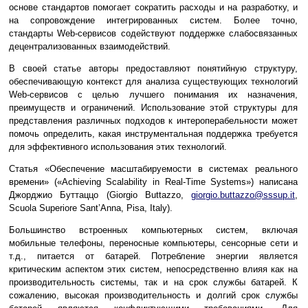
основе стандартов помогает сократить расходы и на разработку, и
на сопровождение интегрированных систем. Более точно,
стандарты Web-сервисов содействуют поддержке слабосвязанных
децентрализованных взаимодействий.
В своей статье авторы предоставляют понятийную структуру,
обеспечивающую контекст для анализа существующих технологий
Web-сервисов с целью лучшего понимания их назначения,
преимуществ и ограничений. Использование этой структуры для
представления различных подходов к интероперабельности может
помочь определить, какая инструментальная поддержка требуется
для эффективного использования этих технологий.
Статья «Обеспечение масштабируемости в системах реального
времени» («Achieving Scalability in Real-Time Systems») написана
Джорджио Буттаццо (Giorgio Buttazzo,
giorgio.buttazzo@sssup.it
,
Scuola Superiore Sant’Anna, Pisa, Italy).
Большинство встроенных компьютерных систем, включая
мобильные телефоны, переносные компьютеры, сенсорные сети и
т.д., питается от батарей. Потребление энергии является
критическим аспектом этих систем, непосредственно влияя как на
производительность системы, так и на срок службы батарей. К
сожалению, высокая производительность и долгий срок службы