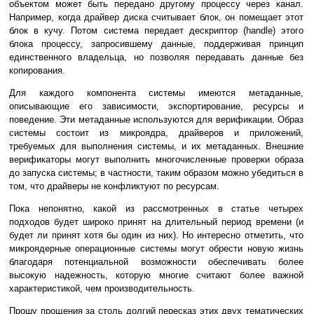
объектом может быть передано другому процессу через канал.
Например, когда драйвер диска считывает блок, он помещает этот
блок в кучу. Потом система передает дескриптор (handle) этого
блока процессу, запросившему данные, поддерживая принцип
единственного владельца, но позволяя передавать данные без
копирования.
Для каждого компонента системы имеются метаданные,
описывающие его зависимости, экспортирование, ресурсы и
поведение. Эти метаданные используются для верификации. Образ
системы состоит из микроядра, драйверов и приложений,
требуемых для выполнения системы, и их метаданных. Внешние
верификаторы могут выполнить многочисленные проверки образа
до запуска системы; в частности, таким образом можно убедиться в
том, что драйверы не конфликтуют по ресурсам.
Пока непонятно, какой из рассмотренных в статье четырех
подходов будет широко принят на длительный период времени (и
будет ли принят хотя бы один из них). Но интересно отметить, что
микроядерные операционные системы могут обрести новую жизнь
благодаря потенциальной возможности обеспечивать более
высокую надежность, которую многие считают более важной
характеристикой, чем производительность.
Прошу прощения за столь долгий пересказ этих двух тематических