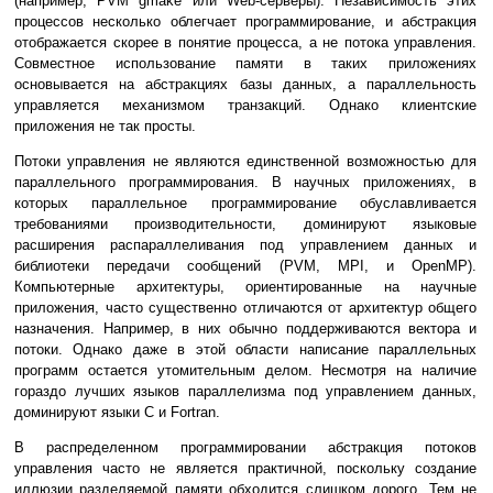
(например, PVM gmake или Web-серверы). Независимость этих
процессов несколько облегчает программирование, и абстракция
отображается скорее в понятие процесса, а не потока управления.
Совместное использование памяти в таких приложениях
основывается на абстракциях базы данных, а параллельность
управляется механизмом транзакций. Однако клиентские
приложения не так просты.
Потоки управления не являются единственной возможностью для
параллельного программирования. В научных приложениях, в
которых параллельное программирование обуславливается
требованиями производительности, доминируют языковые
расширения распараллеливания под управлением данных и
библиотеки передачи сообщений (PVM, MPI, и OpenMP).
Компьютерные архитектуры, ориентированные на научные
приложения, часто существенно отличаются от архитектур общего
назначения. Например, в них обычно поддерживаются вектора и
потоки. Однако даже в этой области написание параллельных
программ остается утомительным делом. Несмотря на наличие
гораздо лучших языков параллелизма под управлением данных,
доминируют языки C и Fortran.
В распределенном программировании абстракция потоков
управления часто не является практичной, поскольку создание
иллюзии разделяемой памяти обходится слишком дорого. Тем не