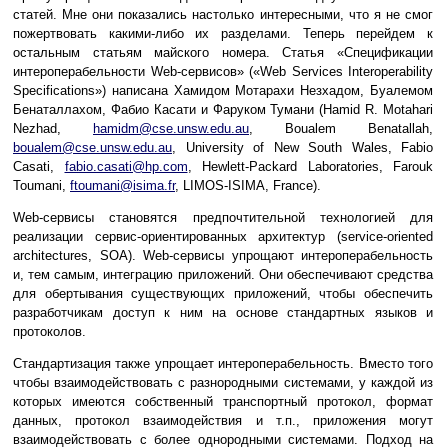
статей. Мне они показались настолько интересными, что я не смог
пожертвовать какими-либо их разделами. Теперь перейдем к
остальным статьям майского номера. Статья «Спецификации
интероперабельности Web-сервисов» («Web Services Interoperability
Specifications») написана Хамидом Мотарахи Незхадом, Буалемом
Бенаталлахом, Фабио Касати и Фаруком Тумани (Hamid R. Motahari
Nezhad,
hamidm@cse.unsw.edu.au
, Boualem Benatallah,
boualem@cse.unsw.edu.au
, University of New South Wales, Fabio
Casati,
fabio.casati@hp.com
, Hewlett-Packard Laboratories, Farouk
Toumani,
ftoumani@isima.fr
, LIMOS-ISIMA, France).
Web-сервисы становятся предпочтительной технологией для
реализации сервис-ориентированных архитектур (service-oriented
architectures, SOA). Web-сервисы упрощают интероперабельность
и, тем самым, интеграцию приложений. Они обеспечивают средства
для обертывания существующих приложений, чтобы обеспечить
разработчикам доступ к ним на основе стандартных языков и
протоколов.
Стандартизация также упрощает интероперабельность. Вместо того
чтобы взаимодействовать с разнородными системами, у каждой из
которых имеются собственный транспортный протокол, формат
данных, протокол взаимодействия и т.п., приложения могут
взаимодействовать с более однородными системами. Подход на