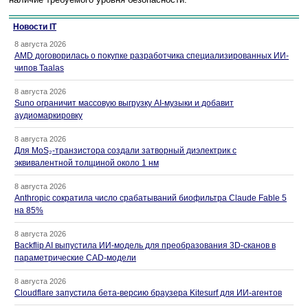
Новости IT
8 августа 2026
AMD договорилась о покупке разработчика специализированных ИИ-
чипов Taalas
8 августа 2026
Suno ограничит массовую выгрузку AI-музыки и добавит
аудиомаркировку
8 августа 2026
Для MoS₂-транзистора создали затворный диэлектрик с
эквивалентной толщиной около 1 нм
8 августа 2026
Anthropic сократила число срабатываний биофильтра Claude Fable 5
на 85%
8 августа 2026
Backflip AI выпустила ИИ-модель для преобразования 3D-сканов в
параметрические CAD-модели
8 августа 2026
Cloudflare запустила бета-версию браузера Kitesurf для ИИ-агентов