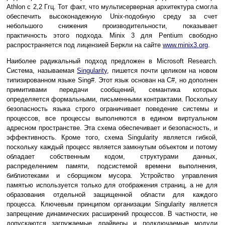
Athlon с 2,2 Ггц. Тот факт, что мультисерверная архитектура смогла
обеспечить высоконадежную Unix-подобную среду за счет
небольшого снижения производительности, показывает
практичность этого подхода. Minix 3 для Pentium свободно
распространяется под лицензией Беркли на сайте
www.minix3.org
.
Наиболее радикальный подход предложен в Microsoft Research.
Система, называемая
Singularity
, пишется почти целиком на новом
типизированном языке Sing#. Этот язык основан на C#, но дополнен
примитивами передачи сообщений, семантика которых
определяется формальными, письменными контрактами. Поскольку
безопасность языка строго ограничивает поведение системы и
процессов, все процессы выполняются в едином виртуальном
адресном пространстве. Эта схема обеспечивает и безопасность, и
эффективность. Кроме того, схема Singularity является гибкой,
поскольку каждый процесс является замкнутым объектом и потому
обладает собственным кодом, структурами данных,
распределением памяти, подсистемой времени выполнения,
библиотеками и сборщиком мусора. Устройство управления
памятью используется только для отображения страниц, а не для
образования отдельной защищенной области для каждого
процесса. Ключевым принципом организации Singularity является
запрещение динамических расширений процессов. В частности, не
допускаются загружаемые драйверы и подключаемые модули