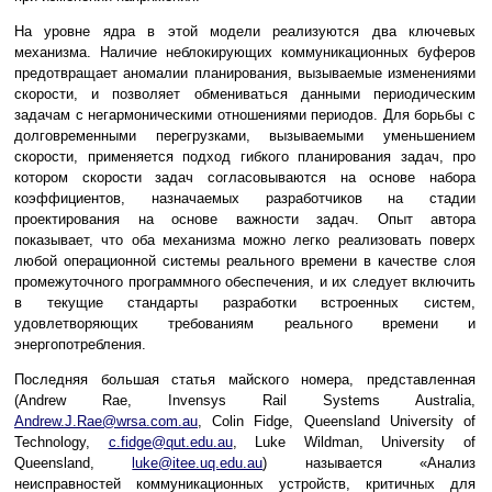
На уровне ядра в этой модели реализуются два ключевых
механизма. Наличие неблокирующих коммуникационных буферов
предотвращает аномалии планирования, вызываемые изменениями
скорости, и позволяет обмениваться данными периодическим
задачам с негармоническими отношениями периодов. Для борьбы с
долговременными перегрузками, вызываемыми уменьшением
скорости, применяется подход гибкого планирования задач, про
котором скорости задач согласовываются на основе набора
коэффициентов, назначаемых разработчиков на стадии
проектирования на основе важности задач. Опыт автора
показывает, что оба механизма можно легко реализовать поверх
любой операционной системы реального времени в качестве слоя
промежуточного программного обеспечения, и их следует включить
в текущие стандарты разработки встроенных систем,
удовлетворяющих требованиям реального времени и
энергопотребления.
Последняя большая статья майского номера, представленная
(Andrew Rae, Invensys Rail Systems Australia,
Andrew.J.Rae@wrsa.com.au
, Colin Fidge, Queensland University of
Technology,
c.fidge@qut.edu.au
, Luke Wildman, University of
Queensland,
luke@itee.uq.edu.au
) называется «Анализ
неисправностей коммуникационных устройств, критичных для