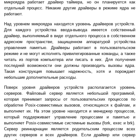
микроядра работает драйвер таймера, но он планируется как
отдельный процесс. Никакие другие драйверы в режиме ядра не
работают.
Над уровнем микроядра находится уровень драйверов устройств.
Для каждого устройства ввода-вывода имеется собственный
драйвер, выполняемый в виде отдельного процесса в собственном
адресном пространстве, защищенном аппаратурой устройства
управления памятью. Драйверы работают в пользовательском
режиме и не могут исполнять привилегированные команды, а также
читать из портов компьютера или писать в них. Для получения
последней возможности они должны производить вызовы ядра.
Такая конструкция повышает надежность, хотя и порождает
небольшие дополнительные расходы.
Поверх уровня драйверов устройств располагается уровень
серверов. Файловый сервер является небольшой программой,
которая принимает запросы от пользовательских процессов по
обработке Posix-совместимых вызовов, относящихся к файлам, и
выполняет их. На этом уровне находится и менеджер процессов,
который поддерживает управление процессами и памятью и
выполняет Posix-совместимые системные вызовы (fork, exec и brk).
Сервер реинкарнации является родительским процессом всех
других серверов и всех драйверов. Если драйвер или сервер