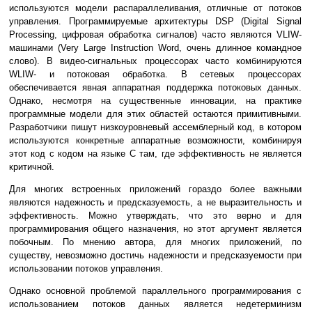
используются модели распараллеливания, отличные от потоков
управления. Программируемые архитектуры DSP (Digital Signal
Processing, цифровая обработка сигналов) часто являются VLIW-
машинами (Very Large Instruction Word, очень длинное командное
слово). В видео-сигнальных процессорах часто комбинируются
WLIW- и потоковая обработка. В сетевых процессорах
обеспечивается явная аппаратная поддержка потоковых данных.
Однако, несмотря на существенные инновации, на практике
программные модели для этих областей остаются примитивными.
Разработчики пишут низкоуровневый ассемблерный код, в котором
используются конкретные аппаратные возможности, комбинируя
этот код с кодом на языке C там, где эффективность не является
критичной.
Для многих встроенных приложений гораздо более важными
являются надежность и предсказуемость, а не выразительность и
эффективность. Можно утверждать, что это верно и для
программирования общего назначения, но этот аргумент является
побочным. По мнению автора, для многих приложений, по
существу, невозможно достичь надежности и предсказуемости при
использовании потоков управления.
Однако основной проблемой параллельного программирования с
использованием потоков данных является недетерминизм