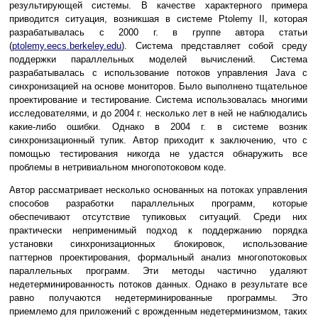
результирующей системы. В качестве характерного примера
приводится ситуация, возникшая в системе Ptolemy II, которая
разрабатывалась с 2000 г. в группе автора статьи
(
ptolemy.eecs.berkeley.edu
). Система представляет собой среду
поддержки параллельных моделей вычислений. Система
разрабатывалась с использование потоков управления Java с
синхронизацией на основе мониторов. Было выполнено тщательное
проектирование и тестирование. Система использовалась многими
исследователями, и до 2004 г. несколько лет в ней не наблюдались
какие-либо ошибки. Однако в 2004 г. в системе возник
синхронизационный тупик. Автор приходит к заключению, что с
помощью тестирования никогда не удастся обнаружить все
проблемы в нетривиальном многопотоковом коде.
Автор рассматривает несколько основанных на потоках управления
способов разработки параллельных программ, которые
обеспечивают отсутствие тупиковых ситуаций. Среди них
практически неприменимый подход к поддержанию порядка
установки синхронизационных блокировок, использование
паттернов проектирования, формальный анализ многопотоковых
параллельных программ. Эти методы частично удаляют
недетерминированность потоков данных. Однако в результате все
равно получаются недетерминированные программы. Это
приемлемо для приложений с врожденным недетерминизмом, таких