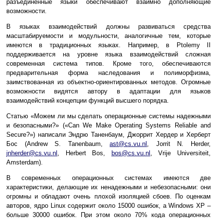
разъединенные языки обеспечивают взаимно дополняющие
возможности.
В языках взаимодействий должны развиваться средства
масштабируемости и модульности, аналогичные тем, которые
имеются в традиционных языках. Например, в Ptolemy II
поддерживается на уровне языка взаимодействий сложная
современная система типов. Кроме того, обеспечиваются
предварительная форма наследования и полиморфизма,
заимствованная из объектно-ориентированных методов. Огромные
возможности видятся автору в адаптации для языков
взаимодействий концепции функций высшего порядка.
Статью «Можем ли мы сделать операционные системы надежными
и безопасными?» («Can We Make Operating Systems Reliable and
Secure?») написали Эндрю Таненбаум, Джоррит Хердер и Херберт
Бос (Andrew S. Tanenbaum,
ast@cs.vu.nl
, Jorrit N. Herder,
jnherder@cs.vu.nl
, Herbert Bos,
bos@cs.vu.nl
, Vrije Universiteit,
Amsterdam).
В современных операционных системах имеются две
характеристики, делающие их ненадежными и небезопасными: они
огромны и обладают очень плохой изоляцией сбоев. По оценкам
авторов, ядро Linux содержит около 15000 ошибок, а Windows XP –
больше 30000 ошибок. При этом около 70% кода операционных