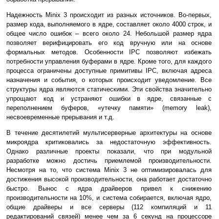
Надежность Minix 3 происходит из разных источников. Во-первых,
размер кода, выполняемого в ядре, составляет около 4000 строк, и
общее число ошибок – всего около 24. Небольшой размер ядра
позволяет верифицировать его код вручную или на основе
формальных методов. Особенности IPC позволяют избежать
потребности управления буферами в ядре. Кроме того, для каждого
процесса ограничены доступные примитивы IPC, включая адреса
назначения и события, о которых происходит уведомление. Все
структуры ядра являются статическими. Эти свойства значительно
упрощают код и устраняют ошибки в ядре, связанные с
переполнением буферов, «утечку памяти» (memory leak),
несвоевременные прерывания и т.д.
В течение десятилетий мультисерверные архитектуры на основе
микроядра критиковались за недостаточную эффективность.
Однако различные проекты показали, что при модульной
разработке можно достичь приемлемой производительности.
Несмотря на то, что система Minix 3 не оптимизировалась для
достижения высокой производительности, она работает достаточно
быстро. Вынос с ядра драйверов привел к снижению
производительности на 10%, и система собирается, включая ядро,
общие драйверы и все серверы (112 компиляций и 11
редактирований связей) менее чем за 6 секунд на процессоре