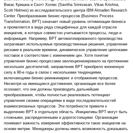
Викас Кришна и Скотт Холмс (Savitha Srinivasan, Vikas Krishna,
Scott Holmes) из исследовательского центра IBM Almaden Research
Center. Преобразование бизнес-процессов (Business Process
Transformation, BPT) означает новый уровень оптимизации бизнеса
и проявляется в виде ряда специфичных для каждой отрасли
инициатив, в которых совместно учитываются процессы, люди и
информация. Например, BPT автоматизированного производства
затрагивает используемые производственные решения, управление
рисками в реальном времени, динамическое управление цепочками
поставок в соответствии с изменением цен. Хотя понятие
управления бизнес-процессами эволюционизировало на протяжении
нескольких десятилетий, направление BPT приобрело жизненную
силу в 90-е годы в связи с несколькими тенденциями,
включающими бизнес-реинжиниринг и отображение процессов.
Несмотря на имеющиеся достижения, организации все более
осознают, что они должны производить дальнейшие
преобразования, чтобы полностью реализовать потенциал
управления своими операциями в виде последовательностей
взаимосвязанных процессов. Эти потребности привели к
выделению BPT в отдельную область. Инициативы BPT могут быть
сложными, распределенными и дорогостоящими. Организации
понимают важность измерения эффективности таких инициатив на
основе метрик. Менеджеры должны иметь возможность доказывать