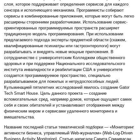
слоя, которое поддерживает определения сервисов для каждого
сенсора и исполняющего механизма. Программисты собирают
сервисы в комбинированные приложения, которые могут быть легко
расширены сторонними разработчиками. Использование сервис-
ориентированных программируемых пространств расширяет
традиционную модель программирования. При использовании
предлагаемого подхода эксперты предметной области (скажем,
квалифицированные психиатры или гастроэнтерологи) могут
разрабатывать и внедрять новые мощные приложения. В
сотрудничестве с университетским Колледжем общественного
здоровья и при поддержке Национального исследовательского
института инвалидности и реабилитации США в университете
создается программируемое пространство, специально
разрабатываемое для пожилых и нетрудоспособных людей.
Кульминацией пятилетних исследований явилось создание Gator
Tech Smart House. Цель данного проекта — создание
вспомогательных сред, например домов, которые ощущают самих
себя и своих обитателей и устанавливают отображения между
физическим миром и сервисами удаленного мониторинга и
вмешательства.
Название последней статьи тематической подборки — «Мониторинг
активности бизнеса, управляемый Web-журналом» (Web-Log-Driven
Business Activity Monitoring). Статью написали Савита Сринивасан,