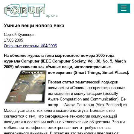
☰
архив
Умные вещи нового века
Сергей Кузнецов
17.05.2005
Открытые системы, #04/2005
На обложке журнала тема мартовского номера 2005 года
журнала Computer (IEEE Computer Society, Vol. 38, No. 5, March
2005) обозначена как «Умные вещи, интеллектуальные
помещения» (Smart Things, Smart Places).
Первая статья тематической подборки
называется «Социально-ориентированные
вычисления и коммуникации» (Socially
Aware Computation and Communication). Ее
автор — Алекс Пентланд (Alex Pentland) из
Массачусетского технологического института. Большинство
согласится с тем, что сегодняшние технологии коммуникаций
находятся в состоянии войны с человеческим обществом. Звонки
мобильных телефонов, электронная почта требуют от нас
непрерывного внимания. В ответ на это технологи предлагают