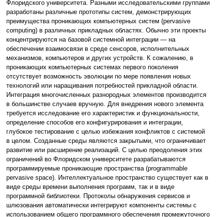
Флоридского университета. Разными исследовательскими группами
разработаны различные прототипы систем, демонстрирующих
преимущества проникающих компьютерных систем (pervasive
computing) в различных прикладных областях. Обычно эти проекты
концентрируются на базовой системной интеграции — на
обеспечении взаимосвязи в среде сенсоров, исполнительных
механизмов, компьютеров и других устройств. К сожалению, в
проникающих компьютерных системах первого поколения
отсутствует возможность эволюции по мере появления новых
технологий или наращивания потребностей прикладной области.
Интеграция многочисленных разнородных элементов производится
в большинстве случаев вручную. Для внедрения нового элемента
требуется исследование его характеристик и функциональности,
определение способов его конфигурирования и интеграции,
глубокое тестирование с целью избежания конфликтов с системой
в целом. Созданные среды являются закрытыми, что ограничивает
развитие или расширение реализаций. С целью преодоления этих
ограничений во Флоридском университете разрабатываются
программируемые проникающие пространства (programmable
pervasive space). Интеллектуальное пространство существует как в
виде среды времени выполнения программ, так и в виде
программной библиотеки. Протоколы обнаружения сервисов и
шлюзования автоматически интегрируют компоненты системы с
использованием общего программного обеспечения промежуточного