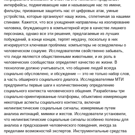
интерфейсы, подмигивающие нам и называющие нас по имени,
фильтры, призванные защитить нас от цифровых атак, умные
устройства, которые организуют нашу жизнь, сплетничая за нашими
спинами. Кажется, что все ухищрения направлены на изолирование
человека, блуждающего в компьютерной игре в качестве лишнего
персонажа, однако все эти решения, предлагаемые из лучших
побуждений, в конце концов, терпят неудачу, поскольку в них
игнорируется ключевая проблема: компьютеры не осведомлены о
человеческом социуме. Исследователям свойственно забывать,
что люди являются общественными животными, и их роль в
человеческих сообществах определяет качество их жизни. В
технологии должно учитываться, что общение людей всегда
социально обусловлено, и обсуждение — это не только набор слов,
а часть обширного социального диалога. Исследователями МТИ
предприняты первые шаги к количественному определению
социального контекста человеческого общения. Разработаны три
социально-ориентированные платформы, объективно измеряющие
некоторые аспекты социального контекста, включая
нелингвистические социальные сигналы, измеряемые путем
анализа интонаций, мимики и жестов. Исследователи установили,
что нелингвистические социальные сигналы особенно полезны для
анализа и предсказания человеческого поведения, иногда за
пределами возможностей экспертов. Инструментальные средства