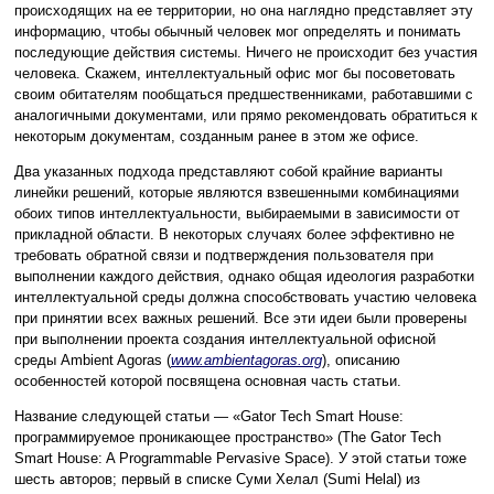
происходящих на ее территории, но она наглядно представляет эту
информацию, чтобы обычный человек мог определять и понимать
последующие действия системы. Ничего не происходит без участия
человека. Скажем, интеллектуальный офис мог бы посоветовать
своим обитателям пообщаться предшественниками, работавшими с
аналогичными документами, или прямо рекомендовать обратиться к
некоторым документам, созданным ранее в этом же офисе.
Два указанных подхода представляют собой крайние варианты
линейки решений, которые являются взвешенными комбинациями
обоих типов интеллектуальности, выбираемыми в зависимости от
прикладной области. В некоторых случаях более эффективно не
требовать обратной связи и подтверждения пользователя при
выполнении каждого действия, однако общая идеология разработки
интеллектуальной среды должна способствовать участию человека
при принятии всех важных решений. Все эти идеи были проверены
при выполнении проекта создания интеллектуальной офисной
среды Ambient Agoras (
www.ambientagoras.org
), описанию
особенностей которой посвящена основная часть статьи.
Название следующей статьи — «Gator Tech Smart House:
программируемое проникающее пространство» (The Gator Tech
Smart House: A Programmable Pervasive Space). У этой статьи тоже
шесть авторов; первый в списке Суми Хелал (Sumi Helal) из