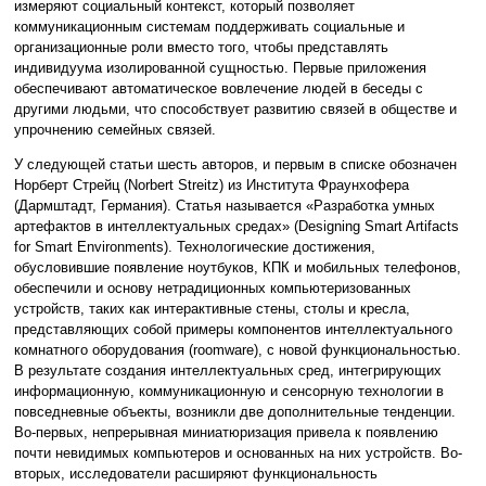
измеряют социальный контекст, который позволяет
коммуникационным системам поддерживать социальные и
организационные роли вместо того, чтобы представлять
индивидуума изолированной сущностью. Первые приложения
обеспечивают автоматическое вовлечение людей в беседы с
другими людьми, что способствует развитию связей в обществе и
упрочнению семейных связей.
У следующей статьи шесть авторов, и первым в списке обозначен
Норберт Стрейц (Norbert Streitz) из Института Фраунхофера
(Дармштадт, Германия). Статья называется «Разработка умных
артефактов в интеллектуальных средах» (Designing Smart Artifacts
for Smart Environments). Технологические достижения,
обусловившие появление ноутбуков, КПК и мобильных телефонов,
обеспечили и основу нетрадиционных компьютеризованных
устройств, таких как интерактивные стены, столы и кресла,
представляющих собой примеры компонентов интеллектуального
комнатного оборудования (roomware), с новой функциональностью.
В результате создания интеллектуальных сред, интегрирующих
информационную, коммуникационную и сенсорную технологии в
повседневные объекты, возникли две дополнительные тенденции.
Во-первых, непрерывная миниатюризация привела к появлению
почти невидимых компьютеров и основанных на них устройств. Во-
вторых, исследователи расширяют функциональность