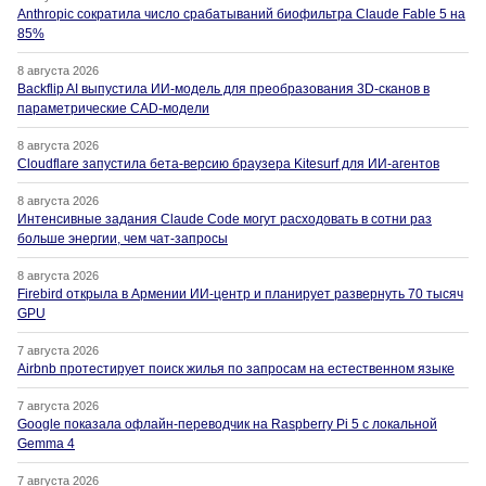
Anthropic сократила число срабатываний биофильтра Claude Fable 5 на
85%
8 августа 2026
Backflip AI выпустила ИИ-модель для преобразования 3D-сканов в
параметрические CAD-модели
8 августа 2026
Cloudflare запустила бета-версию браузера Kitesurf для ИИ-агентов
8 августа 2026
Интенсивные задания Claude Code могут расходовать в сотни раз
больше энергии, чем чат-запросы
8 августа 2026
Firebird открыла в Армении ИИ-центр и планирует развернуть 70 тысяч
GPU
7 августа 2026
Airbnb протестирует поиск жилья по запросам на естественном языке
7 августа 2026
Google показала офлайн-переводчик на Raspberry Pi 5 с локальной
Gemma 4
7 августа 2026