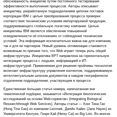
обоснованность инициатив путем постоянного тестирования
эффективности выполнения процессов. Авторы описывают
инициативу, разработанную подразделением цепочек поставок
корпорации IBM с целью преобразования процесса проверки
соответствия техническим условиям импортируемой продукции,
поддерживающего глобальную логистику компании. Целью
инициативы IBM является обеспечение повышенной
осведомленности об отклонениях от соблюдения технических
условий. Эта информация исключительно важна как для компании,
так и для ее партнеров. Новый уровень оптимизации становится
возможным по причине того, что Web играет теперь роль общей
инфраструктуры. Инициатива BPT направлена на горизонтальную
интеграцию процесса с людьми, информацией и ИТ-
инфраструктурой. Применяемая для решения проблемы технология
включает инфраструктуру управления контентом, поддерживаемую
интеллектуальным шлюзом документов в каждом географически
отдаленном подразделении, участвующем в процессе.
Единственная большая статья номера, напечатанная вне
тематической подборки, называется «Интеграция биологических
исследований на основе Web-сервисов» (Integrating Biological
Researchthrough Web Services). Авторы статьи — Хонг Тина Гао
(Hong Tina Gao) из компании Lexmark, Джейн Хайес (Jane Hayes) из
Университета Кентуки, Генри Кай (Henry Cai) из Big Lots. Во многих