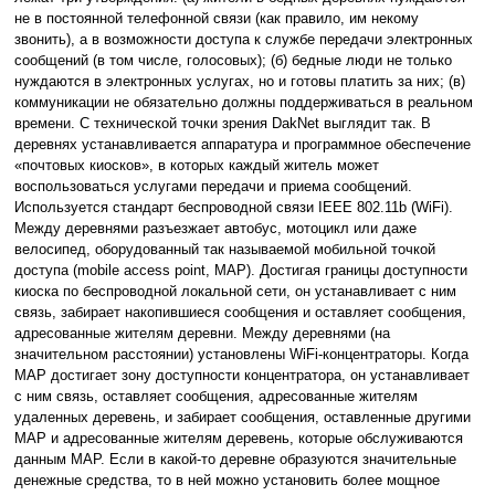
не в постоянной телефонной связи (как правило, им некому
звонить), а в возможности доступа к службе передачи электронных
сообщений (в том числе, голосовых); (б) бедные люди не только
нуждаются в электронных услугах, но и готовы платить за них; (в)
коммуникации не обязательно должны поддерживаться в реальном
времени. С технической точки зрения DakNet выглядит так. В
деревнях устанавливается аппаратура и программное обеспечение
«почтовых киосков», в которых каждый житель может
воспользоваться услугами передачи и приема сообщений.
Используется стандарт беспроводной связи IEEE 802.11b (WiFi).
Между деревнями разъезжает автобус, мотоцикл или даже
велосипед, оборудованный так называемой мобильной точкой
доступа (mobile access point, MAP). Достигая границы доступности
киоска по беспроводной локальной сети, он устанавливает с ним
связь, забирает накопившиеся сообщения и оставляет сообщения,
адресованные жителям деревни. Между деревнями (на
значительном расстоянии) установлены WiFi-концентраторы. Когда
MAP достигает зону доступности концентратора, он устанавливает
с ним связь, оставляет сообщения, адресованные жителям
удаленных деревень, и забирает сообщения, оставленные другими
MAP и адресованные жителям деревень, которые обслуживаются
данным MAP. Если в какой-то деревне образуются значительные
денежные средства, то в ней можно установить более мощное