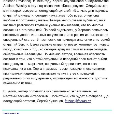
Science Revisited). В 1996 году Хорган опубликовал в издательстве
Addison-Wesley книгу под названием «Конец науки». Общий смысл
книги характеризуется следующей цитатой: «Великие дни научных
открытий миновали; сегодня наука знает обо всем, о чем она
вообще в состоянии узнать». Автора много ругали публично, но в
частных разговорах крупные ученые признавали, что во многом
согласны с его позицией. По всей видимости, у Хоргана появилось
несколько дополнительных аргументов, и он решил их высказать в
специальной статье. В частности, он приводит аналогию с историей
открытий Земли. Были великие открытия новых континентов, новых
пород животных и т.д., но сегодня вряд ли стоит все еще ожидать
обнаружения Атлантиды. По мнению автора, главнная опасность
состоит в том, что в этой ситуации на передний план может выйти
псевдонаука — марксизм, социальный дарвинизм, евгеника,
психоанализ и т.п. Хорган называет свою позицию «пессимизмом
при наличии надежды», призывая не путать ее с позицией
радикального постмодернизма, отрицающей возможность достичь
какой-либо истины.
В целом, номер получился исключительно эклектичным, но
местами весьма интересным. Посмотрим, что будет в феврале. До
следующей встречи, Сергей Кузнецов,
kuzloc@ispras.ru
.