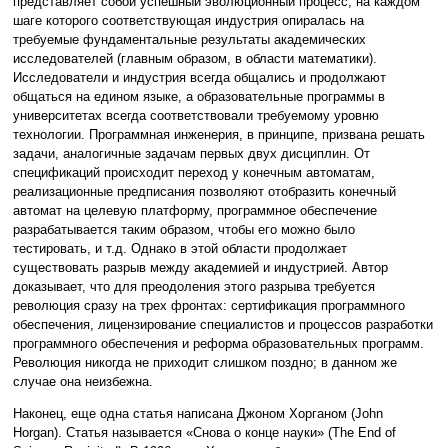
представляет собой успешный эволюционный процесс, на каждом
шаге которого соответствующая индустрия опиралась на
требуемые фундаментальные результаты академических
исследователей (главным образом, в области математики).
Исследователи и индустрия всегда общались и продолжают
общаться на едином языке, а образовательные программы в
университетах всегда соответствовали требуемому уровню
технологии. Программная инженерия, в принципе, призвана решать
задачи, аналогичные задачам первых двух дисциплин. От
спецификаций происходит переход у конечным автоматам,
реализационные предписания позволяют отобразить конечный
автомат на целевую платформу, программное обеспечение
разрабатывается таким образом, чтобы его можно было
тестировать, и т.д. Однако в этой области продолжает
существовать разрыв между академией и индустрией. Автор
доказывает, что для преодоления этого разрыва требуется
революция сразу на трех фронтах: сертификация программного
обеспечения, лицензирование специалистов и процессов разработки
программного обеспечения и реформа образовательных программ.
Революция никогда не приходит слишком поздно; в данном же
случае она неизбежна.
Наконец, еще одна статья написана Джоном Хорганом (John
Horgan). Статья называется «Снова о конце науки» (The End of