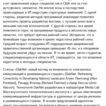
счет привлечения новых специалистов в США или за счет
аутсорсинга, непонятно. Не вполне ясны и последствия
происходящих в ИТ-индустрии структурных изменений. С одной
стороны, развитие методов программной инженерии позволяет
выполнять проекты разработки быстрее, с лучшим качеством и
меньшим числом исполнителей. С другой стороны, все время
появляется спрос на программные продукты в абсолютно новых
областях, что требует притока рабочей силы. Интересно, что в
ближайшие годы возможен и кризис недостатка рабочей силы.
Средний возраст сотрудника ИТ-подразделения американской
правительственной организации превышает 45 лет, и в обозримом
будущем многие уйдут на пенсию. В то же время, число студентов,
специализирующихся в области ИТ, сокращается, так что возможен
недостаток в молодых специалистах.
Статью «DakNet: новый взгляд на возможности электронных
коммуникаций в развивающихся странах» (DakNet: Rethinking
Conectivity in Developing Nations) написали Алекс Пентленд (Alex
Pentland), Ричард Флечер (Richard Fletcher) и Амир Хессон (Amir
Hasson). Технология DakNet разработана в лаборатории Media Lab
Массачусетского технологического института с целью обеспечения
коммуникационной инфрастуктуры в удаленных от центра регионах
в развивающихся странах. В основе предлагаемой идеологии
лежат три утверждения: (а) жители в бедных деревнях нуждаются