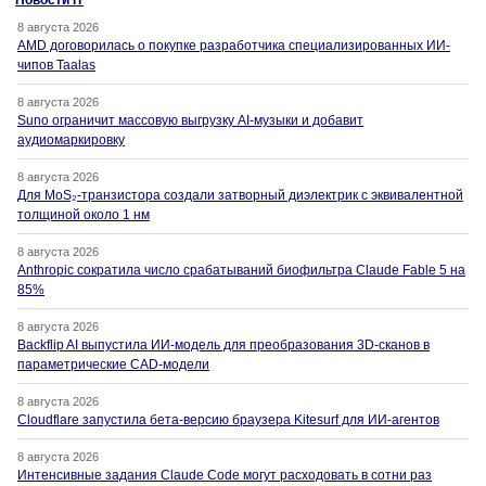
Новости IT
8 августа 2026
AMD договорилась о покупке разработчика специализированных ИИ-
чипов Taalas
8 августа 2026
Suno ограничит массовую выгрузку AI-музыки и добавит
аудиомаркировку
8 августа 2026
Для MoS₂-транзистора создали затворный диэлектрик с эквивалентной
толщиной около 1 нм
8 августа 2026
Anthropic сократила число срабатываний биофильтра Claude Fable 5 на
85%
8 августа 2026
Backflip AI выпустила ИИ-модель для преобразования 3D-сканов в
параметрические CAD-модели
8 августа 2026
Cloudflare запустила бета-версию браузера Kitesurf для ИИ-агентов
8 августа 2026
Интенсивные задания Claude Code могут расходовать в сотни раз