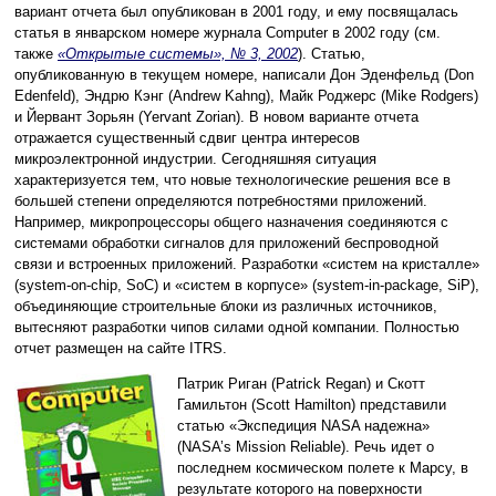
вариант отчета был опубликован в 2001 году, и ему посвящалась
статья в январском номере журнала Computer в 2002 году (см.
также
«Открытые системы», № 3, 2002
). Статью,
опубликованную в текущем номере, написали Дон Эденфельд (Don
Edenfeld), Эндрю Кэнг (Andrew Kahng), Майк Роджерс (Mike Rodgers)
и Йервант Зорьян (Yervant Zorian). В новом варианте отчета
отражается существенный сдвиг центра интересов
микроэлектронной индустрии. Сегодняшняя ситуация
характеризуется тем, что новые технологические решения все в
большей степени определяются потребностями приложений.
Например, микропроцессоры общего назначения соединяются с
системами обработки сигналов для приложений беспроводной
связи и встроенных приложений. Разработки «систем на кристалле»
(system-on-chip, SoC) и «систем в корпусе» (system-in-package, SiP),
объединяющие строительные блоки из различных источников,
вытесняют разработки чипов силами одной компании. Полностью
отчет размещен на сайте ITRS.
Патрик Риган (Patrick Regan) и Скотт
Гамильтон (Scott Hamilton) представили
статью «Экспедиция NASA надежна»
(NASA’s Mission Reliable). Речь идет о
последнем космическом полете к Марсу, в
результате которого на поверхности