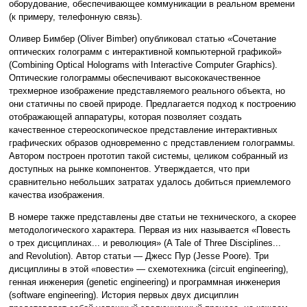
оборудование, обеспечивающее коммуникации в реальном времени
(к примеру, телефонную связь).
Оливер Бимбер (Oliver Bimber) опубликовал статью «Сочетание
оптических голограмм с интерактивной компьютерной графикой»
(Combining Optical Holograms with Interactive Computer Graphics).
Оптические голограммы обеспечивают высококачественное
трехмерное изображение представляемого реального объекта, но
они статичны по своей природе. Предлагается подход к построению
отображающей аппаратуры, которая позволяет создать
качественное стереоскопическое представление интерактивных
графических образов одновременно с представлением голограммы.
Автором построен прототип такой системы, целиком собранный из
доступных на рынке компонентов. Утверждается, что при
сравнительно небольших затратах удалось добиться приемлемого
качества изображения.
В номере также представлены две статьи не технического, а скорее
методологического характера. Первая из них называется «Повесть
о трех дисциплинах... и революция» (A Tale of Three Disciplines...
and Revolution). Автор статьи — Джесс Пур (Jesse Poore). Три
дисциплины в этой «повести» — схемотехника (circuit engineering),
генная инженерия (genetic engineering) и программная инженерия
(software engineering). История первых двух дисциплин