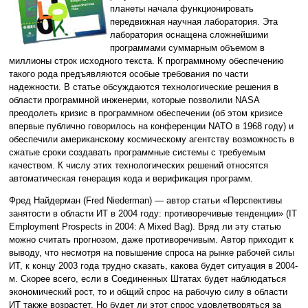
планеты начала функционировать
передвижная научная лаборатория. Эта
лаборатория оснащена сложнейшими
программами суммарным объемом в
миллионы строк исходного текста. К программному обеспечению
такого рода предъявляются особые требования по части
надежности. В статье обсуждаются технологические решения в
области программной инженерии, которые позволили NASA
преодолеть кризис в программном обеспечении (об этом кризисе
впервые публично говорилось на конференции NATO в 1968 году) и
обеспечили американскому космическому агентству возможность в
сжатые сроки создавать программные системы с требуемым
качеством. К числу этих технологических решений относятся
автоматическая генерация кода и верификация программ.
Фред Найдерман (Fred Niederman) — автор статьи «Перспективы
занятости в области ИТ в 2004 году: противоречивые тенденции» (IT
Employment Prospects in 2004: A Mixed Bag). Вряд ли эту статью
можно считать прогнозом, даже противоречивым. Автор приходит к
выводу, что несмотря на повышение спроса на рынке рабочей силы
ИТ, к концу 2003 года трудно сказать, какова будет ситуация в 2004-
м. Скорее всего, если в Соединенных Штатах будет наблюдаться
экономический рост, то и общий спрос на рабочую силу в области
ИТ также возрастет. Но будет ли этот спрос удовлетворяться за