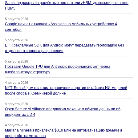
Samsung раскрыла расчётные показатели zHBM: до восьми раз выше
HBM5
5 августа 2026
Google начнет отключать Assistant на мобильных устройствах 4
сентября
5 августа 2026
EFF: рекламные SDK для Android могут передавать геолокацию без
отдельного запроса разрешения
5 августа 2026
Поставки Google TPU для Anthropic профинансируют через
внебалансовую структуру
4 августа 2026
NYT: Белый дом отложил ограничения против китайских ИИ-моделей
после спора в Кремниевой долине
4 августа 2026
Open Secure AI Alliance предложил механизм обмена данными об
инцидентах с ИИ
4 августа 2026
Mariana Minerals привлекла $310 млн на автоматизацию добычи и
переработки металлов