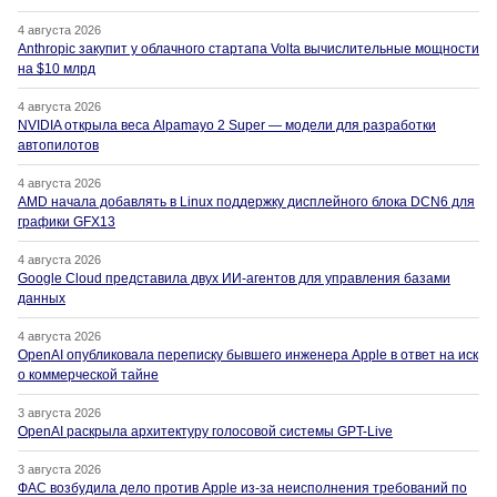
4 августа 2026
Anthropic закупит у облачного стартапа Volta вычислительные мощности
на $10 млрд
4 августа 2026
NVIDIA открыла веса Alpamayo 2 Super — модели для разработки
автопилотов
4 августа 2026
AMD начала добавлять в Linux поддержку дисплейного блока DCN6 для
графики GFX13
4 августа 2026
Google Cloud представила двух ИИ-агентов для управления базами
данных
4 августа 2026
OpenAI опубликовала переписку бывшего инженера Apple в ответ на иск
о коммерческой тайне
3 августа 2026
OpenAI раскрыла архитектуру голосовой системы GPT-Live
3 августа 2026
ФАС возбудила дело против Apple из-за неисполнения требований по