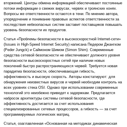
вторжений. Центры обмена информацией обеспечивают постоянные
потоки информации о свежих вирусах, червях и троянских конях.
Вопросы же ответственности остаются в тени. По мнению автора,
упорядочение и понимание правовых аспектов ответственности за
последствия небезопасных систем заставит поставщиков повышать
уровень безопасности их продуктов.
Статья «Проблемы безопасности в высокоскоростной Internet-сети»
(Issues in High-Speed Internet Security) написана Педером Джангком
(Peder Jungck) и Саймоном Шимом (Simon Shim). Современные
средства сетевой безопасности не обеспечивают должного уровня
безопасности высокоскоростных сетей при наличии новых
поколений быстро распространяющихся червей. Требуется новая
парадигма безопасности, обеспечивающая гибкость,
эффективность и высокую скорость. Авторы констатируют: для
обнаружения неизвестных вирусов и червей необходим контроль на
всех уровнях стека OSI. Однако при использовании современных
технологий это неизбежно приведет к задержкам. Предлагается
набросок архитектуры системы сетевой безопасности, где
эффективность достигается за счет использования
специализированных сетевых процессоров, а гибкость — за счет
программируемых логических матриц.
Статья, озаглавленная «Основанная на методиках динамическая