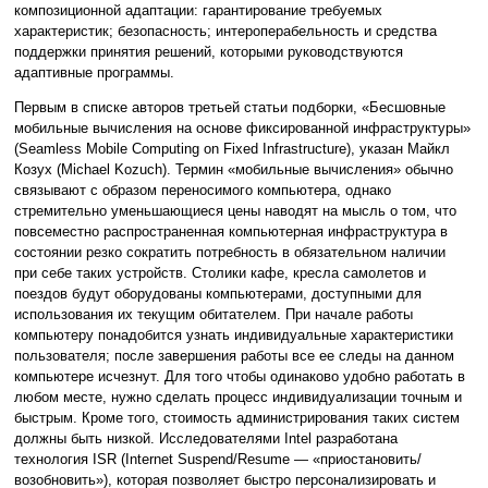
композиционной адаптации: гарантирование требуемых
характеристик; безопасность; интероперабельность и средства
поддержки принятия решений, которыми руководствуются
адаптивные программы.
Первым в списке авторов третьей статьи подборки, «Бесшовные
мобильные вычисления на основе фиксированной инфраструктуры»
(Seamless Mobile Computing on Fixed Infrastructure), указан Майкл
Козух (Michael Kozuch). Термин «мобильные вычисления» обычно
связывают с образом переносимого компьютера, однако
стремительно уменьшающиеся цены наводят на мысль о том, что
повсеместно распространенная компьютерная инфраструктура в
состоянии резко сократить потребность в обязательном наличии
при себе таких устройств. Столики кафе, кресла самолетов и
поездов будут оборудованы компьютерами, доступными для
использования их текущим обитателем. При начале работы
компьютеру понадобится узнать индивидуальные характеристики
пользователя; после завершения работы все ее следы на данном
компьютере исчезнут. Для того чтобы одинаково удобно работать в
любом месте, нужно сделать процесс индивидуализации точным и
быстрым. Кроме того, стоимость администрирования таких систем
должны быть низкой. Исследователями Intel разработана
технология ISR (Internet Suspend/Resume — «приостановить/
возобновить»), которая позволяет быстро персонализировать и