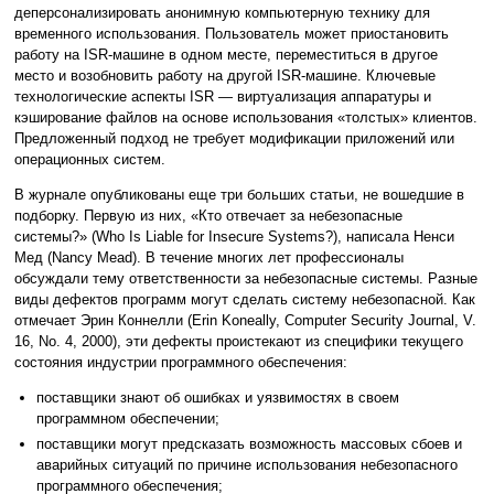
деперсонализировать анонимную компьютерную технику для
временного использования. Пользователь может приостановить
работу на ISR-машине в одном месте, переместиться в другое
место и возобновить работу на другой ISR-машине. Ключевые
технологические аспекты ISR — виртуализация аппаратуры и
кэширование файлов на основе использования «толстых» клиентов.
Предложенный подход не требует модификации приложений или
операционных систем.
В журнале опубликованы еще три больших статьи, не вошедшие в
подборку. Первую из них, «Кто отвечает за небезопасные
системы?» (Who Is Liable for Insecure Systems?), написала Ненси
Мед (Nancy Mead). В течение многих лет профессионалы
обсуждали тему ответственности за небезопасные системы. Разные
виды дефектов программ могут сделать систему небезопасной. Как
отмечает Эрин Коннелли (Erin Koneally, Computer Security Journal, V.
16, No. 4, 2000), эти дефекты проистекают из специфики текущего
состояния индустрии программного обеспечения:
поставщики знают об ошибках и уязвимостях в своем
программном обеспечении;
поставщики могут предсказать возможность массовых сбоев и
аварийных ситуаций по причине использования небезопасного
программного обеспечения;