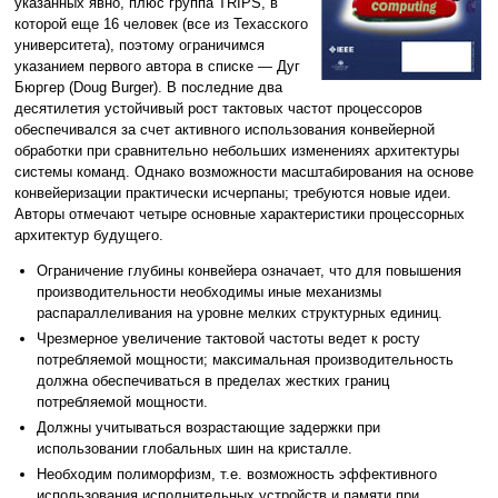
указанных явно, плюс группа TRIPS, в
которой еще 16 человек (все из Техасского
университета), поэтому ограничимся
указанием первого автора в списке — Дуг
Бюргер (Doug Burger). В последние два
десятилетия устойчивый рост тактовых частот процессоров
обеспечивался за счет активного использования конвейерной
обработки при сравнительно небольших изменениях архитектуры
системы команд. Однако возможности масштабирования на основе
конвейеризации практически исчерпаны; требуются новые идеи.
Авторы отмечают четыре основные характеристики процессорных
архитектур будущего.
Ограничение глубины конвейера означает, что для повышения
производительности необходимы иные механизмы
распараллеливания на уровне мелких структурных единиц.
Чрезмерное увеличение тактовой частоты ведет к росту
потребляемой мощности; максимальная производительность
должна обеспечиваться в пределах жестких границ
потребляемой мощности.
Должны учитываться возрастающие задержки при
использовании глобальных шин на кристалле.
Необходим полиморфизм, т.е. возможность эффективного
использования исполнительных устройств и памяти при