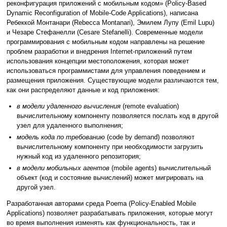
реконфигурация приложений с мобильным кодом» (Policy-Based
Dynamic Reconfiguration of Mobile-Code Applications), написана
Ребеккой Монтанари (Rebecca Montanari), Эмилем Лупу (Emil Lupu)
и Чезаре Стефанелли (Cesare Stefanelli). Современные модели
программирования с мобильным кодом направлены на решение
проблем разработки и внедрения Internet-приложений путем
использования концепции местоположения, которая может
использоваться программистами для управления поведением и
размещения приложения. Существующие модели различаются тем,
как они распределяют данные и код приложения:
в модели удаленного вычисления
(remote evaluation)
вычислительному компоненту позволяется послать код в другой
узел для удаленного выполнения;
модель кода по требованию
(code by demand) позволяют
вычислительному компоненту при необходимости загрузить
нужный код из удаленного репозитория;
в модели мобильных агентов
(mobile agents) вычислительный
объект (код и состояние вычислений) может мигрировать на
другой узел.
Разработанная авторами среда Poema (Policy-Enabled Mobile
Applications) позволяет разрабатывать приложения, которые могут
во время выполнения изменять как функциональность, так и