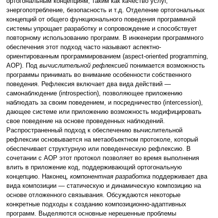
ортогональным концепциям, таким как качество услуг,
энергопотребление, безопасность и т.д. Отделение ортогональных
концепций от общего функционального поведения программной
системы упрощает разработку и сопровождение и способствует
повторному использованию программ. В инженерии программного
обеспечения этот подход часто называют аспектно-
ориентированным программированием (aspect-oriented programming,
AOP). Под
вычислительной рефлексией
понимается возможность
программы принимать во внимание особенности собственного
поведения. Рефлексия включает два вида действий —
самонаблюдение (introspection), позволяющее приложению
наблюдать за своим поведением, и посредничество (intercession),
дающее системе или приложению возможность модифицировать
свое поведение на основе проведенных наблюдений.
Распространенный подход к обеспечению вычислительной
рефлексии основывается на метаобъектном протоколе, который
обеспечивает структурную или поведенческую рефлексию. В
сочетании с AOP этот протокол позволяет во время выполнения
влить в приложение код, поддерживающий ортогональную
концепцию. Наконец,
компонентная разработка
поддерживает два
вида композиции — статическую и динамическую композицию на
основе отложенного связывания. Обсуждаются некоторые
конкретные подходы к созданию композиционно-адаптивных
программ. Выделяются основные нерешенные проблемы