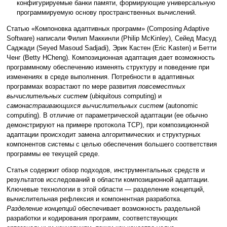
конфигурируемые банки памяти, формирующие универсальную
программируемую основу пространственных вычислений.
Статью «Компоновка адаптивных программ» (Composing Adaptive
Software) написали Филип Маккинли (Philip McKinley), Сейед Масуд
Саджади (Seyed Masoud Sadjadi), Эрик Кастен (Eric Kasten) и Бетти
Ченг (Betty HCheng). Композиционная адаптация дает возможность
программному обеспечению изменять структуру и поведение при
изменениях в среде выполнения. Потребности в адаптивных
программах возрастают по мере развития
повсеместных
вычислительных систем
(ubiquitous computing) и
самонастраивающихся вычислительных систем
(autonomic
computing). В отличие от параметрической адаптации (ее обычно
демонстрируют на примере протокола TCP), при композиционной
адаптации происходит замена алгоритмических и структурных
компонентов системы с целью обеспечения большего соответствия
программы ее текущей среде.
Статья содержит обзор подходов, инструментальных средств и
результатов исследований в области композиционной адаптации.
Ключевые технологии в этой области — разделение концепций,
вычислительная рефлексия и компонентная разработка.
Разделение концепций
обеспечивает возможность раздельной
разработки и кодирования программ, соответствующих