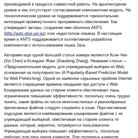
производимой в процессе совместной работы. На архитектурном
уровне в них отсутствует согласованная компонентная модель. На
технологическом уровне не поддерживается горизонтальная
интеграция промежуточного программного обеспечения. Как
утверждают авторы, созданная ими оболочка ANTS
(
http://ants.etse.urv.es
) этих недостатков лишена. В настоящее
время в ANTS поддерживается коллективная разработка
компонентов с использованием языка Java.
Авторами еще одной большой статьи номера являются Ксин Чен
(Xin Chen) и Ксяодонг Жанг (Xiaodong Zhang). Название статьи —
«Предсказательная модель для упреждающей выборки из Web,
основанная на популярности» (A Popularity-Based Prediction Model
for Web Prefetching). Одной из наиболее серьезных проблем Internet
является сокращение времени ожидания при доступе к Web.
Кэширование данных на стороне клиента обеспечивает лишь
ограниченное повышение эффективности, поскольку очень трудно
понять, какие файлы из числа многочисленных и разнообразных
прочитанных файлов следует сохранять в кэше. Перспективным
подходом является комбинирование кэширования файлов с их
упреждающей выборкой, обеспечивая на стороне клиента те
данные, которые, вероятно, потребуются пользователю.
Упреждающая выборка повышает эффективность, поскольку
работает для двух видов клиентов. Для групповых клиентов