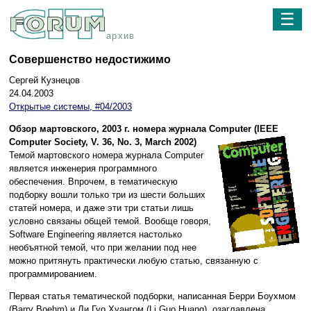
☰
архив
Совершенство недостижимо
Сергей Кузнецов
24.04.2003
Открытые системы, #04/2003
Обзор мартовского, 2003 г. номера журнала Computer (IEEE
Computer Society, V. 36, No. 3, March 2002)
Темой мартовского номера журнала Computer
является инженерия программного
обеспечения. Впрочем, в тематическую
подборку вошли только три из шести больших
статей номера, и даже эти три статьи лишь
условно связаны общей темой. Вообще говоря,
Software Engineering является настолько
необъятной темой, что при желании под нее
можно притянуть практически любую статью, связанную с
программированием.
Первая статья тематической подборки, написанная Берри Боухмом
(Barry Boehm) и Ли Гуо Хуангом (Li Guo Huang), озаглавлена