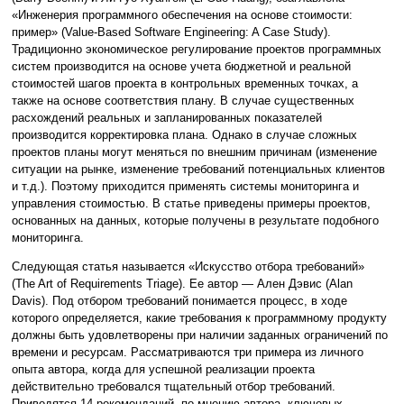
«Инженерия программного обеспечения на основе стоимости:
пример» (Value-Based Software Engineering: A Case Study).
Традиционно экономическое регулирование проектов программных
систем производится на основе учета бюджетной и реальной
стоимостей шагов проекта в контрольных временных точках, а
также на основе соответствия плану. В случае существенных
расхождений реальных и запланированных показателей
производится корректировка плана. Однако в случае сложных
проектов планы могут меняться по внешним причинам (изменение
ситуации на рынке, изменение требований потенциальных клиентов
и т.д.). Поэтому приходится применять системы мониторинга и
управления стоимостью. В статье приведены примеры проектов,
основанных на данных, которые получены в результате подобного
мониторинга.
Следующая статья называется «Искусство отбора требований»
(The Art of Requirements Triage). Ее автор — Ален Дэвис (Alan
Davis). Под отбором требований понимается процесс, в ходе
которого определяется, какие требования к программному продукту
должны быть удовлетворены при наличии заданных ограничений по
времени и ресурсам. Рассматриваются три примера из личного
опыта автора, когда для успешной реализации проекта
действительно требовался тщательный отбор требований.
Приводятся 14 рекомендаций, по мнению автора, ключевых.