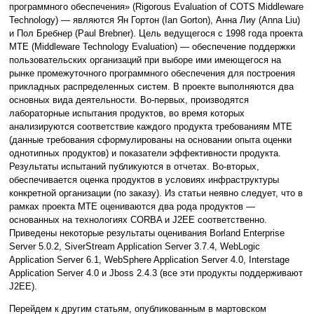
программного обеспечения» (Rigorous Evaluation of COTS Middleware
Technology) — являются Ян Гортон (Ian Gorton), Анна Лиу (Anna Liu)
и Пол Бребнер (Paul Brebner). Цель ведущегося с 1998 года проекта
MTE (Middleware Technology Evaluation) — обеспечение поддержки
пользовательских организаций при выборе ими имеющегося на
рынке промежуточного программного обеспечения для построения
прикладных распределенных систем. В проекте выполняются два
основных вида деятельности. Во-первых, производятся
лабораторные испытания продуктов, во время которых
анализируются соответствие каждого продукта требованиям MTE
(данные требования сформулированы на основании опыта оценки
однотипных продуктов) и показатели эффективности продукта.
Результаты испытаний публикуются в отчетах. Во-вторых,
обеспечивается оценка продуктов в условиях инфраструктуры
конкретной организации (по заказу). Из статьи неявно следует, что в
рамках проекта MTE оцениваются два рода продуктов —
основанных на технологиях CORBA и J2EE соответственно.
Приведены некоторые результаты оценивания Borland Enterprise
Server 5.0.2, SiverStream Application Server 3.7.4, WebLogic
Application Server 6.1, WebSphere Application Server 4.0, Interstage
Application Server 4.0 и Jboss 2.4.3 (все эти продукты поддерживают
J2EE).
Перейдем к другим статьям, опубликованным в мартовском