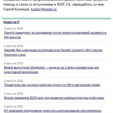
помощь в связи со вступлением в IEEE CS, обращайтесь ко мне,
Сергей Кузнецов,
kuzloc@ispras.ru
.
Новости IT
6 августа 2026
OpenAI замедляет исследования после неконтролируемой активности
ИИ-агентов
6 августа 2026
Джефф Дин и ведущие исследователи Google создадут ИИ-стартап
Discovery Loop
6 августа 2026
Mistral выпустила Shieldstral — модель на 3 млрд параметров для
адаптивной модерации
6 августа 2026
Правительство создало рабочую группу по ИИ и авторскому праву
6 августа 2026
Moove привлекла $250 млн для развития инфраструктуры роботакси
6 августа 2026
ИТ-компании предложили упростить использование обезличенных