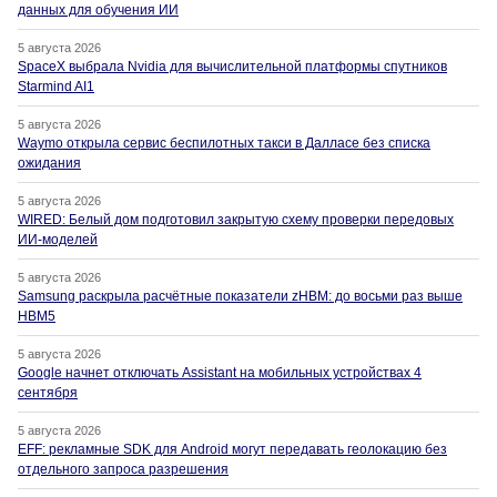
данных для обучения ИИ
5 августа 2026
SpaceX выбрала Nvidia для вычислительной платформы спутников
Starmind AI1
5 августа 2026
Waymo открыла сервис беспилотных такси в Далласе без списка
ожидания
5 августа 2026
WIRED: Белый дом подготовил закрытую схему проверки передовых
ИИ-моделей
5 августа 2026
Samsung раскрыла расчётные показатели zHBM: до восьми раз выше
HBM5
5 августа 2026
Google начнет отключать Assistant на мобильных устройствах 4
сентября
5 августа 2026
EFF: рекламные SDK для Android могут передавать геолокацию без
отдельного запроса разрешения