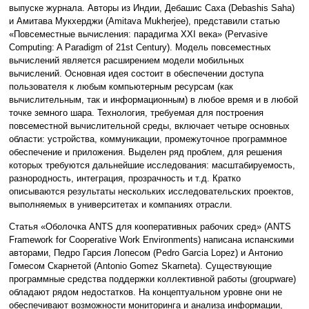
выпуске журнала. Авторы из Индии, Дебашис Саха (Debashis Saha)
и Амитава Мукхерджи (Amitava Mukherjee), представили статью
«Повсеместные вычисления: парадигма XXI века» (Pervasive
Computing: A Paradigm of 21st Century). Модель повсеместных
вычислений является расширением модели мобильных
вычислений. Основная идея состоит в обеспечении доступа
пользователя к любым компьютерным ресурсам (как
вычислительным, так и информационным) в любое время и в любой
точке земного шара. Технология, требуемая для построения
повсеместной вычислительной среды, включает четыре основных
области: устройства, коммуникации, промежуточное программное
обеспечение и приложения. Выделен ряд проблем, для решения
которых требуются дальнейшие исследования: масштабируемость,
разнородность, интеграция, прозрачность и т.д. Кратко
описываются результаты нескольких исследовательских проектов,
выполняемых в университетах и компаниях отрасли.
Статья «Оболочка ANTS для кооперативных рабочих сред» (ANTS
Framework for Cooperative Work Environments) написана испанскими
авторами, Педро Гарсия Лопесом (Pedro Garcia Lopez) и Антонио
Гомесом Скарнетой (Antonio Gomez Skarneta). Существующие
программные средства поддержки коллективной работы (groupware)
обладают рядом недостатков. На концептуальном уровне они не
обеспечивают возможности мониторинга и анализа информации,