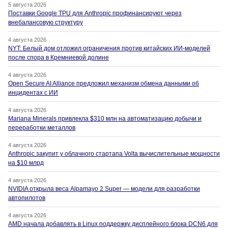
5 августа 2026
Поставки Google TPU для Anthropic профинансируют через
внебалансовую структуру
4 августа 2026
NYT: Белый дом отложил ограничения против китайских ИИ-моделей
после спора в Кремниевой долине
4 августа 2026
Open Secure AI Alliance предложил механизм обмена данными об
инцидентах с ИИ
4 августа 2026
Mariana Minerals привлекла $310 млн на автоматизацию добычи и
переработки металлов
4 августа 2026
Anthropic закупит у облачного стартапа Volta вычислительные мощности
на $10 млрд
4 августа 2026
NVIDIA открыла веса Alpamayo 2 Super — модели для разработки
автопилотов
4 августа 2026
AMD начала добавлять в Linux поддержку дисплейного блока DCN6 для