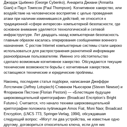
Джордж Цыбенко (George Cybenko), Аннарита Джиани (Annarita
Giani) и Паул Томпсон (Paul Thompson). Когнитивное хакерство, или
воздействие на человеческое восприятие с целью проведения
атаки при наличии изменившихся действий, не относится к
традиционной «сфере интересов» компьютерной безопасности, где
основное внимание уделяется технологической и сетевой
инфраструктуре. Лет двадцать назад компьютерная безопасность
главным образом касалась оперирования сообщениями военного
назначения. С ростом Internet компьютерные системы стали широко
использоваться для распространения разнотипной информации
разнообразным пользователям. Именно это обстоятельство
сделало возможным когнитивное хакерство. Обсуждаются текущие
технические возможности борьбы с когнитивным хакерством,
остающиеся технические и юридические проблемы.
Наконец, последняя статья подборки, написанная Джеффри
Лотспичем (Jeffrey Lotspiech) Стивеном Ньюсером (Steven Newser) и
Флорианом Пестони (Florian Pestoni) — «Блестящее будущее
широковещательной криптографии» (Broadcast Encription’s Bright
Future»). Считается, что начало техники широковещательной
криптографии положила публикация Amos Fiat, Moni Naor, Broadcast
Encryption, (LNCS 773, Springer-Verlag, 1994), обсуждавшая
следующий вопрос: «Могут ли два устройства, не известные одно
другому, договориться относительно ключа, если для них