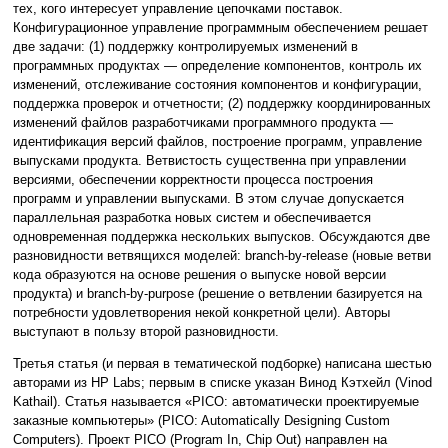
тех, кого интересует управление цепочками поставок.
Конфигурационное управление программным обеспечением решает
две задачи: (1) поддержку контролируемых изменений в
программных продуктах — определение компонентов, контроль их
изменений, отслеживание состояния компонентов и конфигурации,
поддержка проверок и отчетности; (2) поддержку координированных
изменений файлов разработчиками программного продукта —
идентификация версий файлов, построение программ, управление
выпусками продукта. Ветвистость существенна при управлении
версиями, обеспечении корректности процесса построения
программ и управлении выпусками. В этом случае допускается
параллельная разработка новых систем и обеспечивается
одновременная поддержка нескольких выпусков. Обсуждаются две
разновидности ветвящихся моделей: branch-by-release (новые ветви
кода образуются на основе решения о выпуске новой версии
продукта) и branch-by-purpose (решение о ветвлении базируется на
потребности удовлетворения некой конкретной цели). Авторы
выступают в пользу второй разновидности.
Третья статья (и первая в тематической подборке) написана шестью
авторами из HP Labs; первым в списке указан Винод Кэтхейл (Vinod
Kathail). Статья называется «PICO: автоматически проектируемые
заказные компьютеры» (PICO: Automatically Designing Custom
Computers). Проект PICO (Program In, Chip Out) направлен на