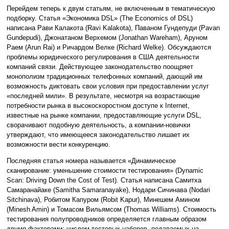
Перейдем теперь к двум статьям, не включенным в тематическую
подборку. Статья «Экономика DSL» (The Economics of DSL)
написана Рави Калакота (Ravi Kalakota), Паваном Гундепуди (Pavan
Gundepudi), Джонатаном Верхемом (Jonathan Wareham), Аруном
Раем (Arun Rai) и Ричардом Велке (Richard Welke). Обсуждаются
проблемы юридического регулирования в США деятельности
компаний связи. Действующее законодательство поощряет
монополизм традиционных телефонных компаний, дающий им
возможность диктовать свои условия при предоставлении услуг
«последней мили». В результате, несмотря на возрастающие
потребности рынка в высокоскоростном доступе к Internet,
известные на рынке компании, предоставляющие услуги DSL,
сворачивают подобную деятельность, а компании-новички
утверждают, что имеющееся законодательство лишает их
возможности вести конкуренцию.
Последняя статья номера называется «Динамическое
сканирование: уменьшение стоимости тестирования» (Dynamic
Scan: Driving Down the Cost of Test). Статья написана Самитха
Самаранайаке (Samitha Samaranayake), Нодари Сичинава (Nodari
Sitchinava), Робитом Капуром (Robit Kapur), Минешем Амином
(Minesh Amin) и Томасом Вильямсом (Thomas Williams). Стоимость
тестирования полупроводников определяется главным образом
двумя факторами: числом тестовых наборов, подаваемых на