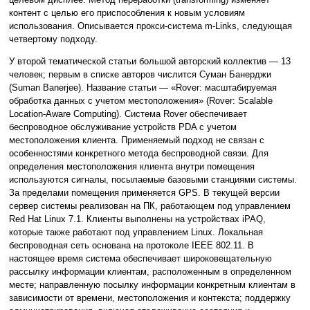
контент с целью его приспособления к новым условиям
использования. Описывается прокси-система m-Links, следующая
четвертому подходу.
У второй тематической статьи большой авторский коллектив — 13
человек; первым в списке авторов числится Суман Банерджи
(Suman Banerjee). Название статьи — «Rover: масштабируемая
обработка данных с учетом местоположения» (Rover: Scalable
Location-Aware Computing). Система Rover обеспечивает
беспроводное обслуживание устройств PDA с учетом
местоположения клиента. Применяемый подход не связан с
особенностями конкретного метода беспроводной связи. Для
определения местоположения клиента внутри помещения
используются сигналы, посылаемые базовыми станциями системы.
За пределами помещения применяется GPS. В текущей версии
сервер системы реализован на ПК, работающем под управлением
Red Hat Linux 7.1. Клиенты выполнены на устройствах iPAQ,
которые также работают под управлением Linux. Локальная
беспроводная сеть основана на протоколе IEEE 802.11. В
настоящее время система обеспечивает широковещательную
рассылку информации клиентам, расположенным в определенном
месте; направленную посылку информации конкретным клиентам в
зависимости от времени, местоположения и контекста; поддержку