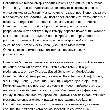
Сегодняшние видеокамеры предназначены для фиксации образов.
Интеллектуальные видеокамеры фиксируют высокоуровневые
описания места действия и анализируют увиденное. Использование
в аппаратуре технологии БИС позволяет обеспечить такой анализ с
помощью недорогих, потребляющих малую мощность систем.
Группа исследователей из Принстонского университета
разработала интеллектуальную камеру первого поколения, которая
может распознавать людей и анализировать их перемещения в
реальном времени. При проектировании встроенной системы
учитывалась потребность наращивания возможностей.
Описываются применяемые алгоритмы обнаружения и
распознавания.
Еще одна большая статья выпуска названа авторами «Основанная
на использовании почтовых ящиков схема коммуникации
мобильных агентов» (Mailbox-Based Scheme for Mobile Agent
Communications). Авторы — Джианнонг Као (Jiannong Cao), Ксиниу
Фенг (Xinyu Feng), Джиан Лю (Jian Lu), Саджал Дас (Sajal Das).
Коммуникационные протоколы входят в число наиболее важных
механизмов мобильных агентов. Для обеспечения эффективной
коммуникации агентов эти протоколы должны отслеживать текущее
местоположение агентов и надежно доставлять сообщения.
Разработано множество схем слежения за агентами и доставки
сообщений. Каждая схема основывается на собственных