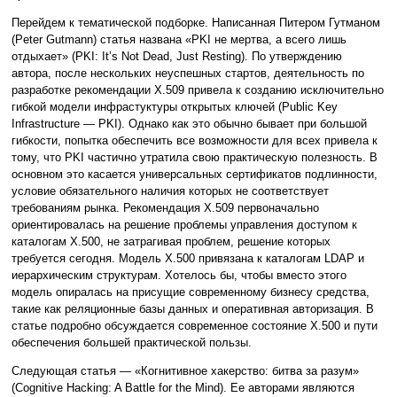
Перейдем к тематической подборке. Написанная Питером Гутманом
(Peter Gutmann) статья названа «PKI не мертва, а всего лишь
отдыхает» (PKI: It’s Not Dead, Just Resting). По утверждению
автора, после нескольких неуспешных стартов, деятельность по
разработке рекомендации X.509 привела к созданию исключительно
гибкой модели инфрастуктуры открытых ключей (Public Key
Infrastructure — PKI). Однако как это обычно бывает при большой
гибкости, попытка обеспечить все возможности для всех привела к
тому, что PKI частично утратила свою практическую полезность. В
основном это касается универсальных сертификатов подлинности,
условие обязательного наличия которых не соответствует
требованиям рынка. Рекомендация X.509 первоначально
ориентировалась на решение проблемы управления доступом к
каталогам X.500, не затрагивая проблем, решение которых
требуется сегодня. Модель X.500 привязана к каталогам LDAP и
иерархическим структурам. Хотелось бы, чтобы вместо этого
модель опиралась на присущие современному бизнесу средства,
такие как реляционные базы данных и оперативная авторизация. В
статье подробно обсуждается современное состояние X.500 и пути
обеспечения большей практической пользы.
Следующая статья — «Когнитивное хакерство: битва за разум»
(Cognitive Hacking: A Battle for the Mind). Ее авторами являются