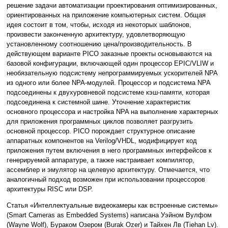
решение задачи автоматизации проектирования оптимизированных,
ориентированных на приложение компьютерных систем. Общая
идея состоит в том, чтобы, исходя из некоторых шаблонов,
произвести законченную архитектуру, удовлетворяющую
установленному соотношению цена/производительность. В
действующем варианте PICO заказные проекты основываются на
базовой конфигурации, включающей один процессор EPIC/VLIW и
необязательную подсистему непрограммируемых ускорителей NPA
из одного или более NPA-модулей. Процессор и подсистема NPA
подсоединены к двухуровневой подсистеме кэш-памяти, которая
подсоединена к системной шине. Уточнение характеристик
основного процессора и настройка NPA на выполнение характерных
для приложения программных циклов позволяет разгрузить
основной процессор. PICO порождает структурное описание
аппаратных компонентов на Verilog/VHDL, модифицирует код
приложения путем включения в него программных интерфейсов к
генерируемой аппаратуре, а также настраивает компилятор,
ассемблер и эмулятор на целевую архитектуру. Отмечается, что
аналогичный подход возможен при использовании процессоров
архитектуры RISC или DSP.
Статья «Интеллектуальные видеокамеры как встроенные системы»
(Smart Cameras as Embedded Systems) написана Уэйном Вулфом
(Wayne Wolf), Бураком Озером (Burak Ozer) и Тайхен Лв (Tiehan Lv).