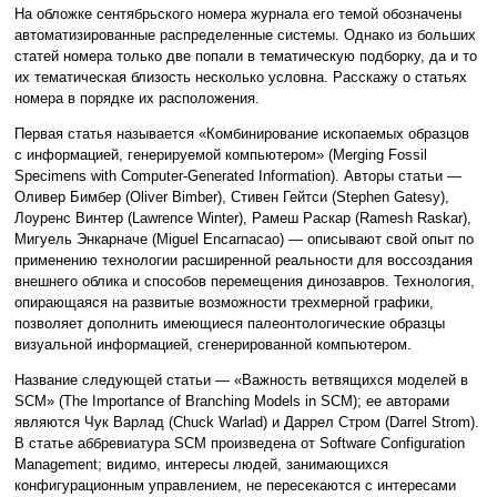
На обложке сентябрьского номера журнала его темой обозначены
автоматизированные распределенные системы. Однако из больших
статей номера только две попали в тематическую подборку, да и то
их тематическая близость несколько условна. Расскажу о статьях
номера в порядке их расположения.
Первая статья называется «Комбинирование ископаемых образцов
с информацией, генерируемой компьютером» (Merging Fossil
Specimens with Computer-Generated Information). Авторы статьи —
Оливер Бимбер (Oliver Bimber), Стивен Гейтси (Stephen Gatesy),
Лоуренс Винтер (Lawrence Winter), Рамеш Раскар (Ramesh Raskar),
Мигуель Энкарначе (Miguel Encarnacao) — описывают свой опыт по
применению технологии расширенной реальности для воссоздания
внешнего облика и способов перемещения динозавров. Технология,
опирающаяся на развитые возможности трехмерной графики,
позволяет дополнить имеющиеся палеонтологические образцы
визуальной информацией, сгенерированной компьютером.
Название следующей статьи — «Важность ветвящихся моделей в
SCM» (The Importance of Branching Models in SCM); ее авторами
являются Чук Варлад (Chuck Warlad) и Даррел Стром (Darrel Strom).
В статье аббревиатура SCM произведена от Software Configuration
Management; видимо, интересы людей, занимающихся
конфигурационным управлением, не пересекаются с интересами