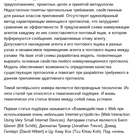
предположениях, проектных целях и принятой методологии.
Недостаточно понятны протокольные требования, свойственные
для разных классов приложений. Отсутствует единообразный
метод характеризации имеющихся протоколов, что затрудняет
сравнение их эффективности. В предлагаемой схеме коммуникации
агентов каждому из них сопоставляется почтовый ящик, в котором
буферизуются сообщения, направляемые этому агенту.
Допускается нахождение агента и его почтового ящика в разных
узлах и независимое перемещение агента и почтового ящика между
узлами. На базе этой схемы разработана модель, позволяющая
выразить основные свойства любого коммуникационного протокола.
Модель обеспечивает возможность определения качества
существующих протоколов и помогает при разработке требуемого в
данном приложении адаптивного протокола.
Темой октябрьского номера являются беспроводные технологии. Из
пяти статей три относятся к тематической подборке. И вновь
тематически эти статьи близки между собой лишь условно.
Первая статья подборки называется «Взаимодействие с Web при
использовании очень небольших Internet-устройств» (Web Interaction
Using Very Small Internet Devices). Авторами статья являются Билл
Шилит (Bill Schilit), Джонатан Тревор (Jonathan Trevor), Дэвид
Гилберт (David Hilbert) и Цу Хиау Кох (Tzu Khiau Koh). Под «очень