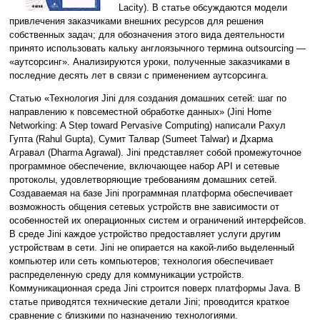
Lacity). В статье обсуждаются модели
привлечения заказчиками внешних ресурсов для решения
собственных задач; для обозначения этого вида деятельности
принято использовать кальку англоязычного термина outsourcing —
«аутсорсинг». Анализируются уроки, полученные заказчиками в
последние десять лет в связи с применением аутсорсинга.
Статью «Технология Jini для создания домашних сетей: шаг по
направлению к повсеместной обработке данных» (Jini Home
Networking: A Step toward Pervasive Computing) написали Рахул
Гупта (Rahul Gupta), Сумит Талвар (Sumeet Talwar) и Дхарма
Агравал (Dharma Agrawal). Jini представляет собой промежуточное
программное обеспечение, включающее набор API и сетевые
протоколы, удовлетворяющие требованиям домашних сетей.
Создаваемая на базе Jini программная платформа обеспечивает
возможность общения сетевых устройств вне зависимости от
особенностей их операционных систем и ограничений интерфейсов.
В среде Jini каждое устройство предоставляет услуги другим
устройствам в сети. Jini не опирается на какой-либо выделенный
компьютер или сеть компьютеров; технология обеспечивает
распределенную среду для коммуникации устройств.
Коммуникационная среда Jini строится поверх платформы Java. В
статье приводятся технические детали Jini; проводится краткое
сравнение с близкими по назначению технологиями.