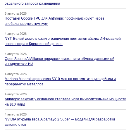
отдельного запроса разрешения
5 августа 2026
Поставки Google TPU для Anthropic профинансируют через
внебалансовую структуру
4 августа 2026
NYT: Белый дом отложил ограничения против китайских ИИ-моделей
после спора в Кремниевой долине
4 августа 2026
Open Secure AI Alliance предложил механизм обмена данными об
инцидентах с ИИ
4 августа 2026
Mariana Minerals привлекла $310 млн на автоматизацию добычи и
переработки металлов
4 августа 2026
Anthropic закупит у облачного стартапа Volta вычислительные мощности
на $10 млрд
4 августа 2026
NVIDIA открыла веса Alpamayo 2 Super — модели для разработки
автопилотов