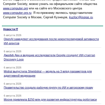
Computer Society, можно узнать на официальном сайте общества
www.computer.org
или на сайте его Московского центра
www.computer.org.ru
. Я по-прежнему являюсь представителем
Computer Society в Москве, Сергей Кузнецов,
kuzloc@ispras.ru
.
Новости IT
6 августа 2026
OpenAI замедляет исследования после неконтролируемой активности
ИИ-агентов
6 августа 2026
Джефф Дин и ведущие исследователи Google создадут ИИ-стартап
Discovery Loop
6 августа 2026
Mistral выпустила Shieldstral — модель на 3 млрд параметров для
адаптивной модерации
6 августа 2026
Правительство создало рабочую группу по ИИ и авторскому праву
6 августа 2026
Moove привлекла $250 млн для развития инфраструктуры роботакси