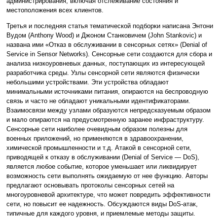
администрирования, включая отслеживание состояния и
местоположения всех клиентов.
Третья и последняя статья тематической подборки написана Энтони
Вудом (Anthony Wood) и Джоном Станковичем (John Stankovic) и
названа ими «Отказ в обслуживании в сенсорных сетях» (Denial of
Service in Sensor Networks). Сенсорные сети создаются для сбора и
анализа низкоуровневых данных, поступающих из интересующей
разработчика среды. Узлы сенсорной сети являются физически
небольшими устройствами. Эти устройства обладают
минимальными источниками питания, опираются на беспроводную
связь и часто не обладают уникальными идентификаторами.
Взаимосвязи между узлами образуются непредсказуемым образом
и мало опираются на предусмотренную заранее инфраструктуру.
Сенсорные сети наиболее очевидным образом полезны для
военных приложений, но применяются в здравоохранении,
химической промышленности и т.д. Атакой в сенсорной сети,
приводящей к отказу в обслуживании (Denial of Service — DoS),
является любое событие, которое уменьшает или ликвидирует
возможность сети выполнять ожидаемую от нее функцию. Авторы
предлагают основывать протоколы сенсорных сетей на
многоуровневой архитектуре, что может повредить эффективности
сети, но повысит ее надежность. Обсуждаются виды DoS-атак,
типичные для каждого уровня, и приемлемые методы защиты.