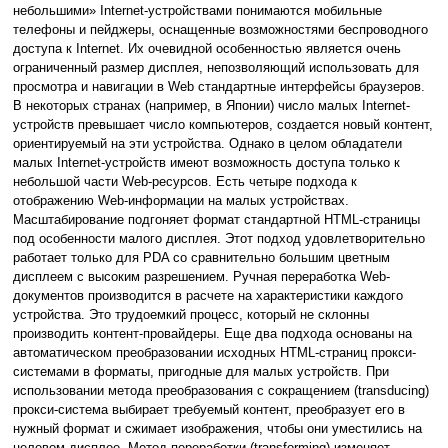
небольшими» Internet-устройствами понимаются мобильные
телефоны и пейджеры, оснащенные возможностями беспроводного
доступа к Internet. Их очевидной особенностью является очень
ограниченный размер дисплея, непозволяющий использовать для
просмотра и навигации в Web стандартные интерфейсы браузеров.
В некоторых странах (например, в Японии) число малых Internet-
устройств превышает число компьютеров, создается новый контент,
ориентируемый на эти устройства. Однако в целом обладатели
малых Internet-устройств имеют возможность доступа только к
небольшой части Web-ресурсов. Есть четыре подхода к
отображению Web-информации на малых устройствах.
Масштабирование подгоняет формат стандартной HTML-страницы
под особенности малого дисплея. Этот подход удовлетворительно
работает только для PDA со сравнительно большим цветным
дисплеем с высоким разрешением. Ручная переработка Web-
документов производится в расчете на характеристики каждого
устройства. Это трудоемкий процесс, который не склонны
производить контент-провайдеры. Еще два подхода основаны на
автоматическом преобразовании исходных HTML-страниц прокси-
системами в форматы, пригодные для малых устройств. При
использовании метода преобразования с сокращением (transducing)
прокси-система выбирает требуемый контент, преобразует его в
нужный формат и сжимает изображения, чтобы они уместились на
целевом дисплее. Метод переработки (transforming) изменяет