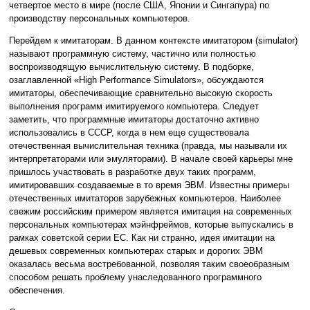
четвертое место в мире (после США, Японии и Сингапура) по
производству персональных компьютеров.
Перейдем к имитаторам. В данном контексте имитатором (simulator)
называют программную систему, частично или полностью
воспроизводящую вычислительную систему. В подборке,
озаглавленной «High Performance Simulators», обсуждаются
имитаторы, обеспечивающие сравнительно высокую скорость
выполнения программ имитируемого компьютера. Следует
заметить, что программные имитаторы достаточно активно
использовались в СССР, когда в нем еще существовала
отечественная вычислительная техника (правда, мы называли их
интерпретаторами или эмуляторами). В начале своей карьеры мне
пришлось участвовать в разработке двух таких программ,
имитировавших создаваемые в то время ЭВМ. Известны примеры
отечественных имитаторов зарубежных компьютеров. Наиболее
свежим российским примером является имитация на современных
персональных компьютерах мэйнфреймов, которые выпускались в
рамках советской серии ЕС. Как ни странно, идея имитации на
дешевых современных компьютерах старых и дорогих ЭВМ
оказалась весьма востребованной, позволяя таким своеобразным
способом решать проблему унаследованного программного
обеспечения.