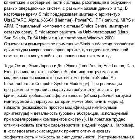
клиентские и серверные части системы, работающие в окружении
разных операционных систем, с разными базами данных и т.д. В
настоящее время Simix поддерживает имитацию архитектур
UltraSPARC, Alpha, x86-64 (Hammer), PowerPC, IPF (Itanium), MIPS и
ARM. Специальный компонент системы Simics Central имитирует
сетевую среду. Simix может работать на Unix-платформах (Linux,
Sun Solaris, Tru64 Unix и т.д.) и платформе Windows 2000.
Отмечается коммерческое применение Simix в областях разработки
архитектуры микропроцессоров, архитектур подсистем основной
памяти, внешних устройств, операционных систем и т.д.
Тодд Остин, Эрик Ларсон и Дэн Эрнст (Todd Austin, Eric Larson, Dan
Ernst) написали статью «SimpleScalar: инфраструктура для
моделирования компьютерных систем» («SimpleScalar: An
Infrastructure for Computer System Modeling»). При реализации
программных моделей аппаратуры требуется учитывать три
критических требования: эффективность (объем рабочей нагрузки
имитируемой аппаратуры, который может обеспечить модель),
гибкость (возможность простой модификации имитируемой
архитектуры) и детальность (уровень абстракции, используемый
при моделировании компонентов системы). На практике трудно
оптимизировать все три характеристики в одной модели. Например,
в исследовательских моделях принято оптимизировать
эффективность и гибкость за счет детальности. Инструментальная