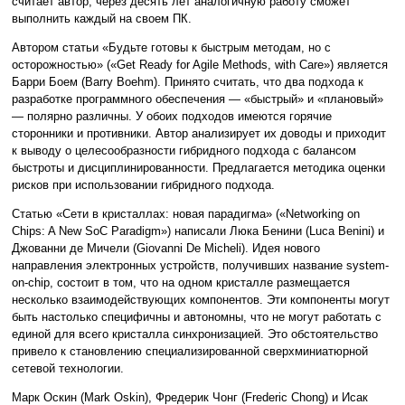
считает автор, через десять лет аналогичную работу сможет
выполнить каждый на своем ПК.
Автором статьи «Будьте готовы к быстрым методам, но с
осторожностью» («Get Ready for Agile Methods, with Care») является
Барри Боем (Barry Boehm). Принято считать, что два подхода к
разработке программного обеспечения — «быстрый» и «плановый»
— полярно различны. У обоих подходов имеются горячие
сторонники и противники. Автор анализирует их доводы и приходит
к выводу о целесообразности гибридного подхода с балансом
быстроты и дисциплинированности. Предлагается методика оценки
рисков при использовании гибридного подхода.
Статью «Сети в кристаллах: новая парадигма» («Networking on
Chips: A New SoC Paradigm») написали Люка Бенини (Luca Benini) и
Джованни де Мичели (Giovanni De Micheli). Идея нового
направления электронных устройств, получивших название system-
on-chip, состоит в том, что на одном кристалле размещается
несколько взаимодействующих компонентов. Эти компоненты могут
быть настолько специфичны и автономны, что не могут работать с
единой для всего кристалла синхронизацией. Это обстоятельство
привело к становлению специализированной сверхминиатюрной
сетевой технологии.
Марк Оскин (Mark Oskin), Фредерик Чонг (Frederic Chong) и Исак