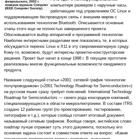
февральского, 2002 г.
компьютере размером с наручные часы,
номеров журнала Computer
(IEEE Computer Society).
работающем под управлением ОС Linux и
поддерживающем беспроводную связь с внешним миром с
использованием технологии Bluetooth. Описываются основные
этапы этого еще не полностью завершенного проекта.
Обосновывается выбор аппаратной и программной технологии.
Наиболее интересными разделами мне показались те, в которых
обсуждается перенос Linux и X11 в эту сверхминиатюрную среду.
Кому-то, возможно, будут интересны проектно-конструкторские
решения. Проект был начат в конце 1998 г. В текущем прототипе
реализованы многие функциональные возможности ожидаемого
продукта.
Название следующей статьи «2001: сетевой график технологии
полупроводников» («2001 Technology Roadmap for Semiconductors»)
на русском языке сразу требует пояснений. International Technology
Roadmap for Semiconductors — своего рода консорциум компаний,
специализирующихся в области микроэлектроники. В составе ITRS
создано 12 рабочих групп (по проектированию, тестированию,
литографии и т.д.), которые сообща готовят итоговый документ,
называемый сетевым графиком. Вообще говоря, английское слово
roadmap лучше отражает суть этого документа, поскольку его
основная задача состоит в совместном ответе на вопрос: «Какие
технические возможности должны развивать индустрия