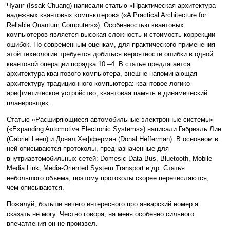
Чуанг (Issak Chuang) написали статью «Практическая архитектура
надежных квантовых компьютеров» («A Practical Architecture for
Reliable Quantum Computers»). Особенностью квантовых
компьютеров является высокая сложность и стоимость коррекции
ошибок. По современным оценкам, для практического применения
этой технологии требуется добиться вероятности ошибки в одной
квантовой операции порядка 10 –4. В статье предлагается
архитектура квантового компьютера, внешне напоминающая
архитектуру традиционного компьютера: квантовое логико-
арифметическое устройство, квантовая память и динамический
планировщик.
Статью «Расширяющиеся автомобильные электронные системы»
(«Expanding Automotive Electronic Systems») написали Габриэль Лин
(Gabriel Leen) и Донал Хефферман (Donal Hefferman). В основном в
ней описываются протоколы, предназначенные для
внутриавтомобильных сетей: Domesic Data Bus, Bluetooth, Mobile
Media Link, Media-Oriented System Transport и др. Статья
небольшого объема, поэтому протоколы скорее перечисляются,
чем описываются.
Пожалуй, больше ничего интересного про январский номер я
сказать не могу. Честно говоря, на меня особенно сильного
впечатления он не произвел.