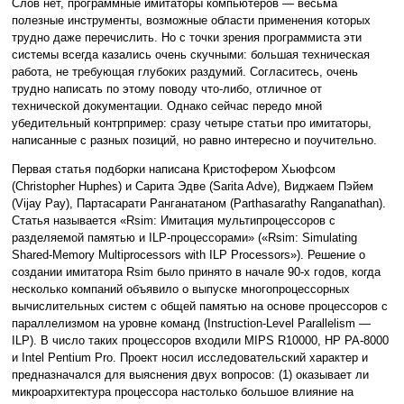
Слов нет, программные имитаторы компьютеров — весьма
полезные инструменты, возможные области применения которых
трудно даже перечислить. Но с точки зрения программиста эти
системы всегда казались очень скучными: большая техническая
работа, не требующая глубоких раздумий. Согласитесь, очень
трудно написать по этому поводу что-либо, отличное от
технической документации. Однако сейчас передо мной
убедительный контрпример: сразу четыре статьи про имитаторы,
написанные с разных позиций, но равно интересно и поучительно.
Первая статья подборки написана Кристофером Хьюфсом
(Christopher Huphes) и Сарита Эдве (Sarita Adve), Виджаем Пэйем
(Vijay Pay), Партасарати Ранганатаном (Parthasarathy Ranganathan).
Статья называется «Rsim: Имитация мультипроцессоров с
разделяемой памятью и ILP-процессорами» («Rsim: Simulating
Shared-Memory Multiprocessors with ILP Processors»). Решение о
создании имитатора Rsim было принято в начале 90-х годов, когда
несколько компаний объявило о выпуске многопроцессорных
вычислительных систем с общей памятью на основе процессоров с
параллелизмом на уровне команд (Instruction-Level Parallelism —
ILP). В число таких процессоров входили MIPS R10000, HP PA-8000
и Intel Pentium Pro. Проект носил исследовательский характер и
предназначался для выяснения двух вопросов: (1) оказывает ли
микроархитектура процессора настолько большое влияние на