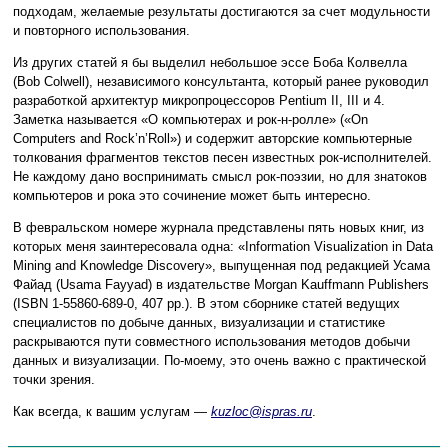
подходам, желаемые результаты достигаются за счет модульности
и повторного использования.
Из других статей я бы выделил небольшое эссе Боба Колвелла
(Bob Colwell), независимого консультанта, который ранее руководил
разработкой архитектур микропроцессоров Pentium II, III и 4.
Заметка называется «О компьютерах и рок-н-ролле» («On
Computers and Rock’n’Roll») и содержит авторские компьютерные
толкования фрагментов текстов песен известных рок-исполнителей.
Не каждому дано воспринимать смысл рок-поэзии, но для знатоков
компьютеров и рока это сочинение может быть интересно.
В февральском номере журнала представлены пять новых книг, из
которых меня заинтересовала одна: «Information Visualization in Data
Mining and Knowledge Discovery», выпущенная под редакцией Усама
Файад (Usama Fayyad) в издательстве Morgan Kauffmann Publishers
(ISBN 1-55860-689-0, 407 pp.). В этом сборнике статей ведущих
специалистов по добыче данных, визуализации и статистике
раскрываются пути совместного использования методов добычи
данных и визуализации. По-моему, это очень важно с практической
точки зрения.
Как всегда, к вашим услугам —
kuzloc@ispras.ru
.