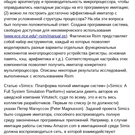
общую архитектуру и производительность микропроцессора, чтобы
оправдывались накладные расходы на его программную имитацию;
(2) можно ли построить достаточно эффективный имитатор с
учетом усложненной структуры процессора? На оба эти вопроса
был получен положительный ответ. Создана программная система,
свободно доступная для некоммерческого использования
(
www.ece.rice.edu/~rsim/manual.ps
). Фактически Rsim представляет
собой набор инструментов, каждый из которых позволяет
моделировать разные варианты отдельных функциональных
компонентов многопроцессорного устройства (регистры, основная
память, кэш, арифметика и т.д.). Соответствующая настройка этих
компонентов позволяет получить имитатор конкретного
мультипроцессора. Описаны некоторые результаты исследований,
выполненных с использованием Rsim.
Статью «Simics: Платформа полной имитации систем» («Simics: A
Full System Simulation Planform») написали девять авторов из
шведской компании Virtutech; судя по всему, это и есть весь
коллектив разработчиков. Первым по списку (и по должности)
указан Петер Магнуссон (Peter Magnusson). Задачей проекта Simics
было создание имитатора, способного воспроизводить полную
среду законченных программных приложений. Например, в случае
имитации работы системы Amazon.com в имитационной среде Simix
должна воспроизводиться сеть, в которой взаимодействуют