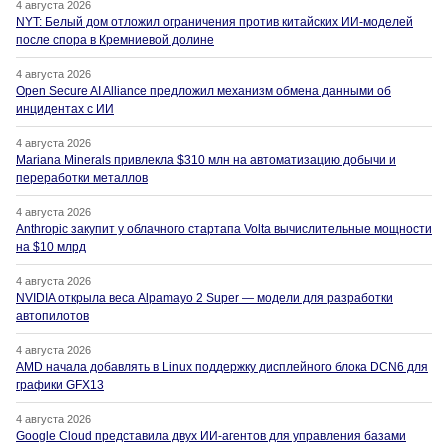
4 августа 2026
NYT: Белый дом отложил ограничения против китайских ИИ-моделей
после спора в Кремниевой долине
4 августа 2026
Open Secure AI Alliance предложил механизм обмена данными об
инцидентах с ИИ
4 августа 2026
Mariana Minerals привлекла $310 млн на автоматизацию добычи и
переработки металлов
4 августа 2026
Anthropic закупит у облачного стартапа Volta вычислительные мощности
на $10 млрд
4 августа 2026
NVIDIA открыла веса Alpamayo 2 Super — модели для разработки
автопилотов
4 августа 2026
AMD начала добавлять в Linux поддержку дисплейного блока DCN6 для
графики GFX13
4 августа 2026
Google Cloud представила двух ИИ-агентов для управления базами