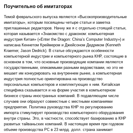
Поучительно об имитаторах
Темой февральского выпуска являются «Высокопроизводительные
имитаторы», которым посвящены четыре статьи и заметка
приглашенных редакторов. Начну же я с отдельно стоящей статьи,
которая называется «Знакомство с драконом: компьютерная
индустрия Китая» («Enter the Dragon: China’s Computer Industry») и
написана Кеннетом Креймером и Джейсоном Дедриком (Kenneth
Kraemer, Jason Dedrick). В статье обсуждаются особенности
компьютерной индустрии и компьютерного рынка КНР, состоящие в
основном в том, что основные производящие компании являются
государственными, опекаемыми разными ведомствами, но это не
мешает им конкурировать на внутреннем рынке, а компьютерная
индустрия полностью ориентирована на производство
персональных компьютеров и комплектующих к ним. Китайская
специфика сказывается и на форме участия в компьютерном
бизнесе страны иностранных компаний. В подавляющем числе
случаев они образуют совместные с местными компаниями
предприятия. Политика руководства КНР по регулированию
импорта стимулирует производство компьютерного оборудования
внутри страны. Это, в частности, способствует базированию в КНР
развитых тайваньских компаний. В настоящее время при годовом
объеме производства PC в 23 млрд. долл. страна занимает