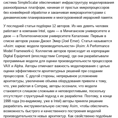
система SimpleScalar обеспечивает инфраструктуру моделирования
разнообразных платформ, начиная от простых микропроцессоров
без конвейерной обработки и заканчивая микроархитектурами с
динамическим планированием и многоуровневой иерархией памяти.
У последней статьи подборки 12 авторов. Из них девять человек
работают в компании Intel, один — в Мичиганском университете и
двое — в Политехническом университете Каталонии. Первым в
списке авторов указан Джоел Эмер (Joel Emer). Статья называется
«Asim: каркас модели производительности» (Asim: A Performance
Model Framework»). Коллектив авторов происходит из корпорации
Digital Equipment (впоследствии Compaq), где они разрабатывали
программные модели для оценки производительности процессоров
VAX и Alpha. Авторы отмечают важность моделирования с целью
оценки эффективности архитектурных решений при создании
процессоров. С другой стороны, непрерывное усложнение
архитектуры, увеличение объема оборудования привели к тому,
что, уже работая в Compaq, авторы осознали, что модели
становятся слишком сложными и неповоротливыми, поскольку
отсутствует структурный подход к их разработке. Поэтому, в конце
1998 года (по-видимому, уже в Intel) авторы приняли решение
разработать инструментальную систему Asim, чтобы обеспечить
возможность быстрого и качественного построения моделей
производительности новых архитектур. Как свойственно подобным