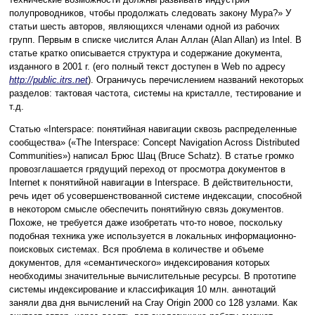
полупроводников, чтобы продолжать следовать закону Мура?» У
статьи шесть авторов, являющихся членами одной из рабочих
групп. Первым в списке числится Алан Аллан (Alan Allan) из Intel. В
статье кратко описывается структура и содержание документа,
изданного в 2001 г. (его полный текст доступен в Web по адресу
http://public.itrs.net
). Ограничусь перечислением названий некоторых
разделов: тактовая частота, системы на кристалле, тестирование и
т.д.
Статью «Interspace: понятийная навигации сквозь распределенные
сообщества» («The Interspace: Concept Navigation Across Distributed
Communities») написал Брюс Шац (Bruce Schatz). В статье громко
провозглашается грядущий переход от просмотра документов в
Internet к понятийной навигации в Interspace. В действительности,
речь идет об усовершенствованной системе индексации, способной
в некотором смысле обеспечить понятийную связь документов.
Похоже, не требуется даже изобретать что-то новое, поскольку
подобная техника уже используется в локальных информационно-
поисковых системах. Вся проблема в количестве и объеме
документов, для «семантического» индексирования которых
необходимы значительные вычислительные ресурсы. В прототипе
системы индексирование и классификация 10 млн. аннотаций
заняли два дня вычислений на Cray Origin 2000 со 128 узлами. Как