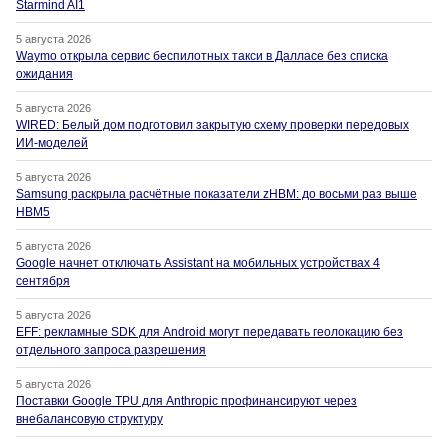
Starmind AI1
5 августа 2026
Waymo открыла сервис беспилотных такси в Далласе без списка
ожидания
5 августа 2026
WIRED: Белый дом подготовил закрытую схему проверки передовых
ИИ-моделей
5 августа 2026
Samsung раскрыла расчётные показатели zHBM: до восьми раз выше
HBM5
5 августа 2026
Google начнет отключать Assistant на мобильных устройствах 4
сентября
5 августа 2026
EFF: рекламные SDK для Android могут передавать геолокацию без
отдельного запроса разрешения
5 августа 2026
Поставки Google TPU для Anthropic профинансируют через
внебалансовую структуру