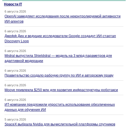
Новости IT
6 августа 2026
OpenAI замедляет исследования после неконтролируемой активности
ИИ-агентов
6 августа 2026
Джефф Дин и ведущие исследователи Google создадут ИИ-стартап
Discovery Loop
6 августа 2026
Mistral выпустила Shieldstral — модель на 3 млрд параметров для
адаптивной модерации
6 августа 2026
Правительство создало рабочую группу по ИИ и авторскому праву
6 августа 2026
Moove привлекла $250 млн для развития инфраструктуры роботакси
6 августа 2026
ИТ-компании предложили упростить использование обезличенных
данных для обучения ИИ
5 августа 2026
SpaceX выбрала Nvidia для вычислительной платформы спутников