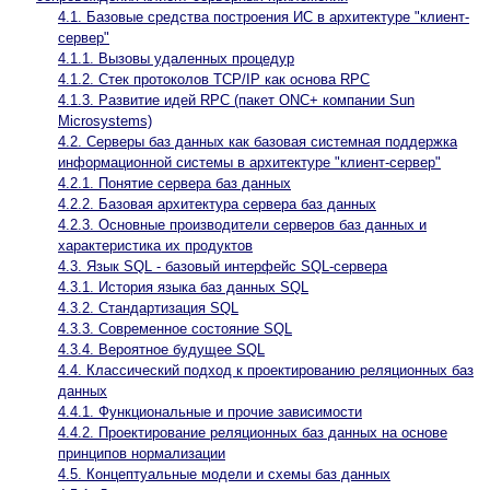
4.1. Базовые средства построения ИС в архитектуре "клиент-
сервер"
4.1.1. Вызовы удаленных процедур
4.1.2. Стек протоколов TCP/IP как основа RPC
4.1.3. Развитие идей RPC (пакет ONC+ компании Sun
Microsystems)
4.2. Серверы баз данных как базовая системная поддержка
информационной системы в архитектуре "клиент-сервер"
4.2.1. Понятие сервера баз данных
4.2.2. Базовая архитектура сервера баз данных
4.2.3. Основные производители серверов баз данных и
характеристика их продуктов
4.3. Язык SQL - базовый интерфейс SQL-сервера
4.3.1. История языка баз данных SQL
4.3.2. Стандартизация SQL
4.3.3. Современное состояние SQL
4.3.4. Вероятное будущее SQL
4.4. Классический подход к проектированию реляционных баз
данных
4.4.1. Функциональные и прочие зависимости
4.4.2. Проектирование реляционных баз данных на основе
принципов нормализации
4.5. Концептуальные модели и схемы баз данных