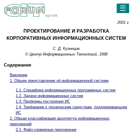
☰
архив
2001 г
ПРОЕКТИРОВАНИЕ И РАЗРАБОТКА
КОРПОРАТИВНЫХ ИНФОРМАЦИОННЫХ СИСТЕМ
С. Д. Кузнецов
© Центр Информационных Технологий, 1998
Содержание
Введение
1. Общее представление об информационной системе
1.1. Специфика информационных программных систем
1.2. Задачи информационных систем
1.3. Проблемы построения ИС
1.4. Требования к техническим средствам, поддерживающим
ИС
2. Общая классификация архитектур информационных
приложений
2.1. Файл-серверные приложения