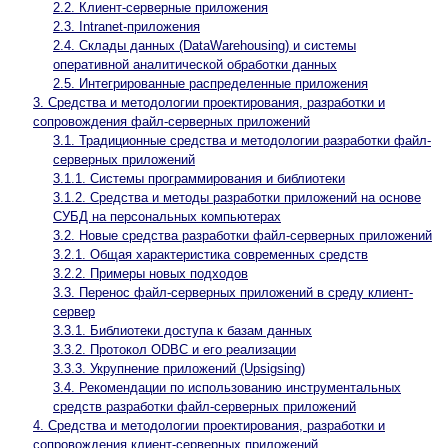
2.2. Клиент-серверные приложения
2.3. Intranet-приложения
2.4. Склады данных (DataWarehousing) и системы
оперативной аналитической обработки данных
2.5. Интегрированные распределенные приложения
3. Средства и методологии проектирования, разработки и
сопровождения файл-серверных приложений
3.1. Традиционные средства и методологии разработки файл-
серверных приложений
3.1.1. Системы программирования и библиотеки
3.1.2. Средства и методы разработки приложений на основе
СУБД на персональных компьютерах
3.2. Новые средства разработки файл-серверных приложений
3.2.1. Общая характеристика современных средств
3.2.2. Примеры новых подходов
3.3. Перенос файл-серверных приложений в среду клиент-
сервер
3.3.1. Библиотеки доступа к базам данных
3.3.2. Протокол ODBC и его реализации
3.3.3. Укрупнение приложений (Upsigsing)
3.4. Рекомендации по использованию инструментальных
средств разработки файл-серверных приложений
4. Средства и методологии проектирования, разработки и
сопровождения клиент-серверных приложений