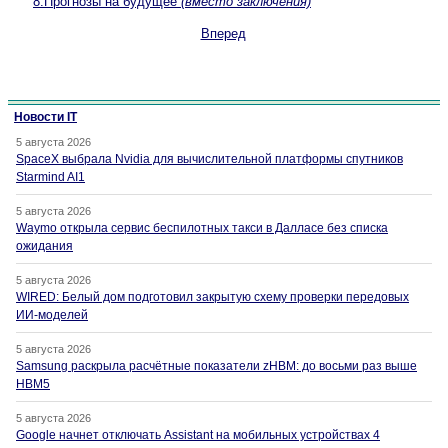
8.Прогнозы на будущее
(вместо заключения)
Вперед
Новости IT
5 августа 2026
SpaceX выбрала Nvidia для вычислительной платформы спутников
Starmind AI1
5 августа 2026
Waymo открыла сервис беспилотных такси в Далласе без списка
ожидания
5 августа 2026
WIRED: Белый дом подготовил закрытую схему проверки передовых
ИИ-моделей
5 августа 2026
Samsung раскрыла расчётные показатели zHBM: до восьми раз выше
HBM5
5 августа 2026
Google начнет отключать Assistant на мобильных устройствах 4