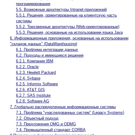
программирования
5.5. Возможные архитектуры Intranet-приложений
5.5.1. Решения, ориентированные на клиентскую часть
системы
5.5.2. Трехзвенные архитектуры (Web-ориентированные)
5.5.3. Решения, основанные на использовании языка Java
6. Информационные приложения, основанные на использовании
"складов данных" (DataWarehousing)
6.1. Проблема интеграции данных
6.2. Подходы и имеющиеся решения
6.2.1. Компания IBM
6.2.2. Oracle
6.2.3. Hewlett Packard
6.2.4. Sybase
6.2.5. Informix Software
6.2.6. AT&T GIS
6.2.7. SAS Institute
6.2.8. Software AG
7. Глобально распределенные информационные системы
7.1. Проблема "унаследованных систем" (Legacy Systems)
7.2. Объектный подход
7.3. Предложения OMG и ODMG
7.4. Промышленный стандарт CORBA