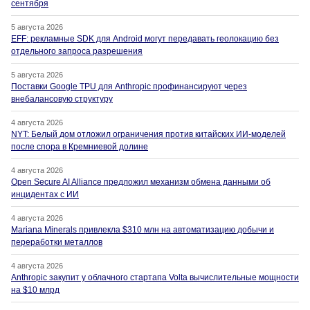
сентября
5 августа 2026
EFF: рекламные SDK для Android могут передавать геолокацию без
отдельного запроса разрешения
5 августа 2026
Поставки Google TPU для Anthropic профинансируют через
внебалансовую структуру
4 августа 2026
NYT: Белый дом отложил ограничения против китайских ИИ-моделей
после спора в Кремниевой долине
4 августа 2026
Open Secure AI Alliance предложил механизм обмена данными об
инцидентах с ИИ
4 августа 2026
Mariana Minerals привлекла $310 млн на автоматизацию добычи и
переработки металлов
4 августа 2026
Anthropic закупит у облачного стартапа Volta вычислительные мощности
на $10 млрд