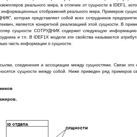
земпляров реального мира, в отличие от сущности в IDEF1, кот
ор информационных отображений реального мира. Примером сущн
ИК", которая представляет собой всех сотрудников предприяти
геевич, является конкретной реализацией этой сущности. В прим
емпляр сущности СОТРУДНИК содержит следующую информацию:
трудника и т.п. В IDEF1X модели эти свойства называются атрибу
лько часть информации о сущности.
сылки, соединения и ассоциации между сущностями. Связи это 
относятся сущности между собой. Ниже приведен ряд примеров с
ников
ажиров.