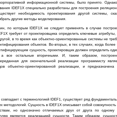
 корпоративной информационной системы, было принято. Однак
рования IDEF1X специально разработаны для построения реляцио
ествует необходимость проектирования другой системы, ска
збрать другие методы моделирования.
чин, по которым IDEF1X не следует применять в случае постро
EF1X требует от проектировщика определить ключевые атрибуты,
другой, в то время как объектно-ориентированные системы не тре
нтифицирования объектов. Во-вторых, в тех случаях, когда более
ентифицирующим сущность, проектировщик должен определить оди
 а все остальные вторичными. И, таким образом, построен
ереданная для окончательной реализации программисту явля
ов объектно-ориентированной реализации, и предназначена 
 совпадает с терминологией IDEF1, существует ряд фундаментал
их методологий. Сущность в IDEF1X описывает собой совокупность
ствам, но однозначно отличаемых друх от друга по одному 
пляр является реализацией сущности. Таким образом, сущнос