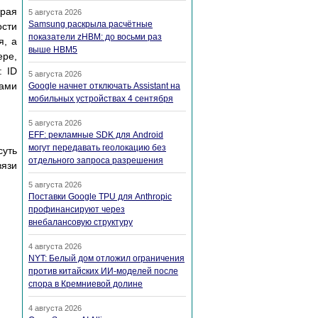
орая
5 августа 2026
Samsung раскрыла расчётные
ости
показатели zHBM: до восьми раз
я, а
выше HBM5
ере,
 ID
5 августа 2026
тами
Google начнет отключать Assistant на
мобильных устройствах 4 сентября
5 августа 2026
EFF: рекламные SDK для Android
могут передавать геолокацию без
суть
отдельного запроса разрешения
вязи
5 августа 2026
Поставки Google TPU для Anthropic
профинансируют через
внебалансовую структуру
4 августа 2026
NYT: Белый дом отложил ограничения
против китайских ИИ-моделей после
спора в Кремниевой долине
4 августа 2026