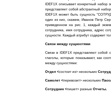
IDEF1X описывает конкретный набор эк
представляет собой абстрактный наб
IDEF1X может быть сущность "СОТРУДН
один из них, скажем, Иванов Петр Сер
приведенном на рис. 1, каждый экз
сотрудника, имя сотрудника, адрес со
сущности. Каждый атрибут содержит то
Связи между сущностями
Связи в IDEF1X представляют собой с
глаголы, которые показывают, как со
между сущностями:
Отдел <
состоит из> нескольких
Сотруд
Самолет <
перевозит> нескольких
Пасс
Сотрудник <
пишет> разные
Отчеты.