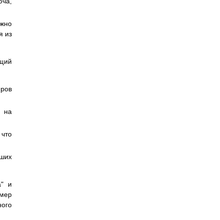
юча,
ужно
я из
ющий
яров
х на
что
аших
а" и
омер
ного