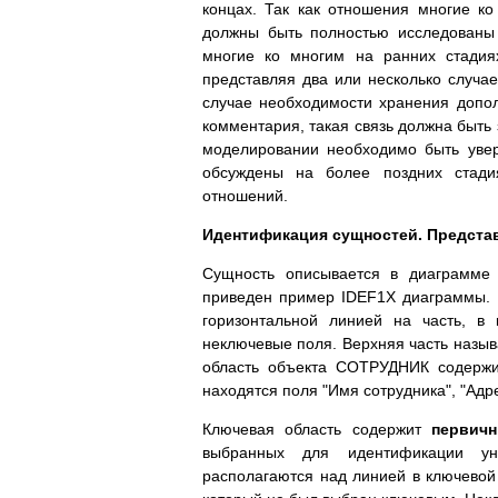
концах. Так как отношения многие ко
должны быть полностью исследованы
многие ко многим на ранних стадия
представляя два или несколько случа
случае необходимости хранения допол
комментария, такая связь должна быть
моделировании необходимо быть увер
обсуждены на более поздних стади
отношений.
Идентификация сущностей. Представ
Сущность описывается в диаграмме 
приведен пример IDEF1X диаграммы. 
горизонтальной линией на часть, в
неключевые поля. Верхняя часть назыв
область объекта СОТРУДНИК содержит
находятся поля "Имя сотрудника", "Адре
Ключевая область содержит
первич
выбранных для идентификации ун
располагаются над линией в ключевой о