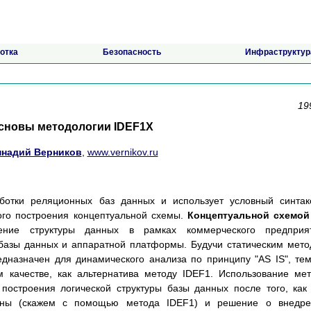
отка
Безопасность
Инфраструктур
19
сновы методологии IDEF1X
ннадий Верников
,
www.vernikov.ru
ботки реляционных баз данных и использует условный синтак
ого построения концептуальной схемы.
Концептуальной схемой
ение структуры данных в рамках коммерческого предприят
 базы данных и аппаратной платформы. Будучи статическим мет
едназначен для динамического анализа по принципу "AS IS", те
м качестве, как альтернатива методу IDEF1. Использование ме
построения логической структуры базы данных после того, как
аны (скажем с помощью метода IDEF1) и решение о внедре