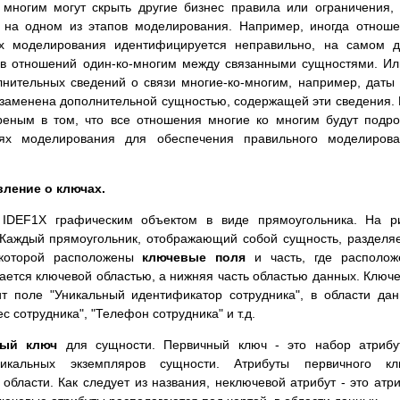
 многим могут скрыть другие бизнес правила или ограничения,
 на одном из этапов моделирования. Например, иногда отнош
х моделирования идентифицируется неправильно, на самом д
ев отношений один-ко-многим между связанными сущностями. Ил
нительных сведений о связи многие-ко-многим, например, даты
 заменена дополнительной сущностью, содержащей эти сведения.
еным в том, что все отношения многие ко многим будут подр
ях моделирования для обеспечения правильного моделирова
ление о ключах.
IDEF1X графическим объектом в виде прямоугольника. На ри
Каждый прямоугольник, отображающий собой сущность, разделя
 которой расположены
ключевые поля
и часть, где располож
ается ключевой областью, а нижняя часть областью данных. Ключ
 поле "Уникальный идентификатор сотрудника", в области да
с сотрудника", "Телефон сотрудника" и т.д.
ный ключ
для сущности. Первичный ключ - это набор атрибу
икальных экземпляров сущности. Атрибуты первичного кл
бласти. Как следует из названия, неключевой атрибут - это атри