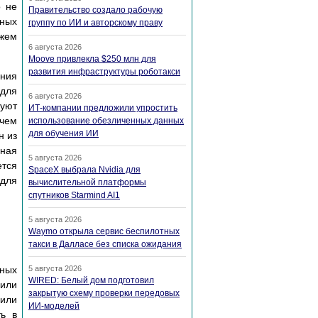
о не
Правительство создало рабочую
нных
группу по ИИ и авторскому праву
жем
6 августа 2026
Moove привлекла $250 млн для
развития инфраструктуры роботакси
ения
 для
6 августа 2026
буют
ИТ-компании предложили упростить
 чем
использование обезличенных данных
для обучения ИИ
н из
ная
5 августа 2026
ется
SpaceX выбрала Nvidia для
для
вычислительной платформы
спутников Starmind AI1
5 августа 2026
Waymo открыла сервис беспилотных
такси в Далласе без списка ожидания
ьных
5 августа 2026
WIRED: Белый дом подготовил
 или
закрытую схему проверки передовых
или
ИИ-моделей
ть в