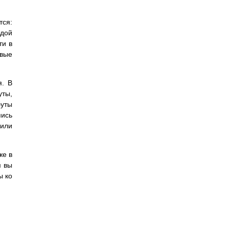
тся:
ждой
ти в
евые
я. В
уты,
уты
ись
 или
же в
м вы
ы ко