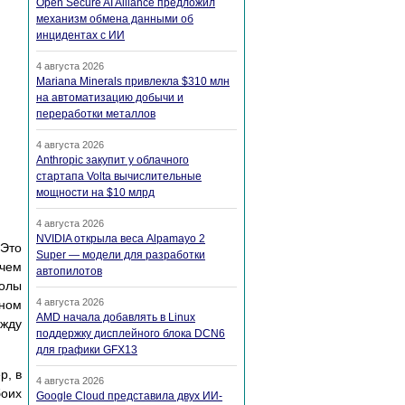
Open Secure AI Alliance предложил
механизм обмена данными об
инцидентах с ИИ
4 августа 2026
Mariana Minerals привлекла $310 млн
на автоматизацию добычи и
переработки металлов
4 августа 2026
Anthropic закупит у облачного
стартапа Volta вычислительные
мощности на $10 млрд
4 августа 2026
NVIDIA открыла веса Alpamayo 2
 Это
Super — модели для разработки
ичем
автопилотов
голы
4 августа 2026
дном
AMD начала добавлять в Linux
ежду
поддержку дисплейного блока DCN6
для графики GFX13
р, в
4 августа 2026
боих
Google Cloud представила двух ИИ-