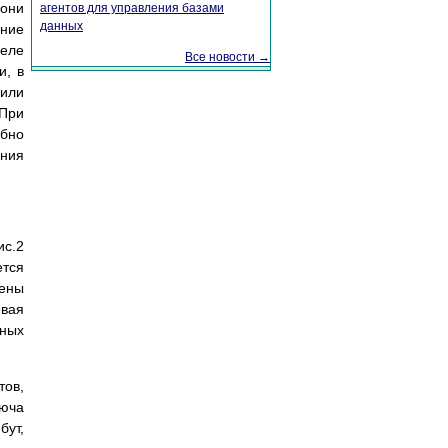
 они
агентов для управления базами
данных
ение
еле
Все новости →
и, в
 или
 При
обно
ния
с.2
ется
ены
евая
нных
тов,
юча
бут,