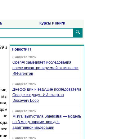
а
Курсы и книги
🔍
99 г
Новости IT
6 августа 2026
OpenAI замедляет исследования
после неконтролируемой активности
ИИ-агентов
6 августа 2026
сис,
Джефф Дин и ведущие исследователи
Google создадут ИИ-стартап
мы
Discovery Loop
ия,
одом
6 августа 2026
м не
Mistral выпустила Shieldstral — модель
тода
на 3 млрд параметров для
адаптивной модерации
 все
нии
6 августа 2026