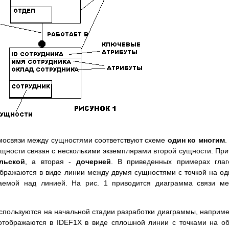
мосвязи между сущностями соответствуют схеме
один ко многим
.
сущности связан с несколькими экземплярами второй сущности. Пр
льской
, а вторая -
дочерней
. В приведенных примерах гла
ображаются в виде линии между двумя сущностями с точкой на о
жаемой над линией. На рис. 1 приводится диаграмма связи м
пользуются на начальной стадии разработки диаграммы, наприме
отображаются в IDEF1X в виде сплошной линии с точками на о