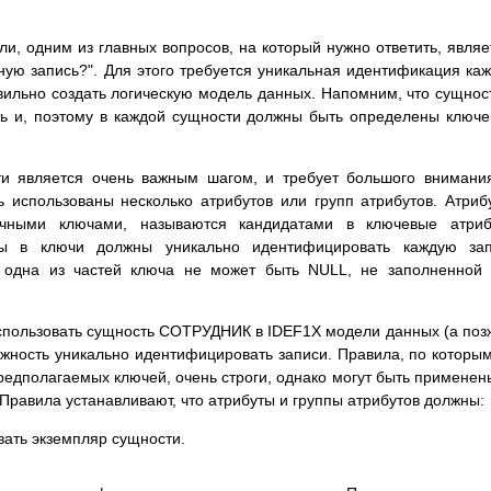
и, одним из главных вопросов, на который нужно ответить, являе
ую запись?". Для этого требуется уникальная идентификация ка
авильно создать логическую модель данных. Напомним, что сущнос
ть и, поэтому в каждой сущности должны быть определены ключ
и является очень важным шагом, и требует большого внимани
 использованы несколько атрибутов или групп атрибутов. Атриб
чными ключами, называются кандидатами в ключевые атриб
аты в ключи должны уникально идентифицировать каждую зап
и одна из частей ключа не может быть NULL, не заполненной
использовать сущность СОТРУДНИК в IDEF1X модели данных (а поз
жность уникально идентифицировать записи. Правила, по которы
редполагаемых ключей, очень строги, однако могут быть применен
Правила устанавливают, что атрибуты и группы атрибутов должны:
ать экземпляр сущности.