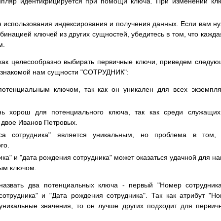
мпляр идентифицируется при помощи ключа. При изменении кл
я использования индексирования и получения данных. Если вам н
инацией ключей из других сущностей, убедитесь в том, что кажда
м.
 как целесообразно выбирать первичные ключи, приведем следу
 знакомой нам сущности "СОТРУДНИК":
 потенциальным ключом, так как он уникален для всех экземпл
нь хорош для потенциального ключа, так как среди служащи
 двое Иванов Петровых.
са сотрудника" является уникальным, но проблема в том, 
го.
ка" и "дата рождения сотрудника" может оказаться удачной для н
ым ключом.
назвать два потенциальных ключа - первый "Номер сотрудник
отрудника" и "Дата рождения сотрудника". Так как атрибут "Н
уникальные значения, то он лучше других подходит для первич