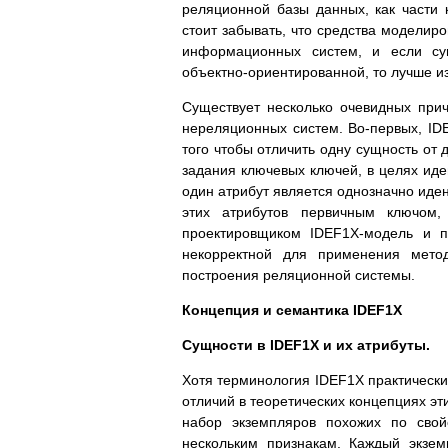
реляционной базы данных, как части
стоит забывать, что средства модели
информационных систем, и если сущ
объектно-ориентированной, то лучше и
Существует несколько очевидных при
нереляционных систем. Во-первых, ID
того чтобы отличить одну сущность от 
задания ключевых ключей, в целях иде
один атрибут является однозначно ид
этих атрибутов первичным ключом,
проектировщиком IDEF1X-модель и п
некорректной для применения метод
построения реляционной системы.
Концепция и семантика IDEF1X
Сущности в IDEF1X и их атрибуты.
Хотя терминология IDEF1X практически
отличий в теоретических концепциях эт
набор экземпляров похожих по свой
нескольким признакам. Каждый экзем