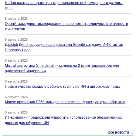
Ikerlan раскрыл параметры однолинзового нейроморфного датчика
BEGI
6 августа 2026
OpenAI замедляет исследования после неконтролируемой активности
ИИ-агентов
6 августа 2026
Джефф Дин и ведущие исследователи Google создадут ИИ-стартап
Discovery Loop
6 августа 2026
Mistral выпустила Shieldstral — модель на 3 млрд параметров для
адаптивной модерации
6 августа 2026
Правительство создало рабочую группу по ИИ и авторскому праву
6 августа 2026
Moove привлекла $250 млн для развития инфраструктуры роботакси
6 августа 2026
ИТ-компании предложили упростить использование обезличенных
данных для обучения ИИ
Все новости →