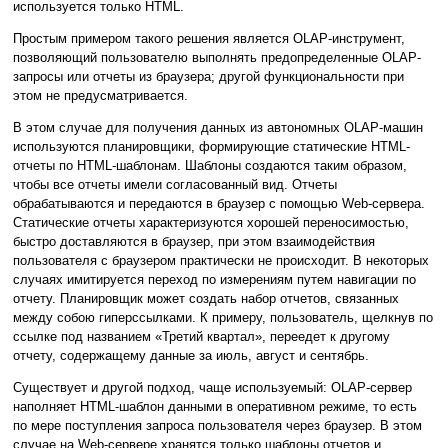
используется только HTML.
Простым примером такого решения является OLAP-инструмент,
позволяющий пользователю выполнять предопределенные OLAP-
запросы или отчеты из браузера; другой функциональности при
этом не предусматривается.
В этом случае для получения данных из автономных OLAP-машин
используются планировщики, формирующие статические HTML-
отчеты по HTML-шаблонам. Шаблоны создаются таким образом,
чтобы все отчеты имели согласованный вид. Отчеты
обрабатываются и передаются в браузер с помощью Web-сервера.
Статические отчеты характеризуются хорошей переносимостью,
быстро доставляются в браузер, при этом взаимодействия
пользователя с браузером практически не происходит. В некоторых
случаях имитируется переход по измерениям путем навигации по
отчету. Планировщик может создать набор отчетов, связанных
между собою гиперссылками. К примеру, пользователь, щелкнув по
ссылке под названием «Третий квартал», переедет к другому
отчету, содержащему данные за июль, август и сентябрь.
Существует и другой подход, чаще используемый: OLAP-сервер
наполняет HTML-шаблон данными в оперативном режиме, то есть
по мере поступления запроса пользователя через браузер. В этом
случае на Web-сервере хранятся только шаблоны отчетов и