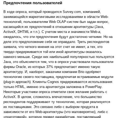
Предпочтения пользователей
В ходе опроса, который проводился Survey.com, компанией,
занимающейся маркетинговыми исследованиями в области Web-
технологий, пользователям Web OLAP-систем был задан вопрос,
касающийся их предпочтений в отношении архитектуры (Java,
ActiveX, DHTML и т.п.). С учетом места и значимости Web
-а
,
ожидалось, что эти предпочтения будут достаточно четкими. Но на
деле это предположение себя не оправдало. Треть респондентов
заявила, что четкого мнения на этот счет не имеет, а тех, кто
твердо придерживается той или иной архитектуры оказалось
намного меньше. Среди них наибольшей популярностью пользуется
Java, это объясняется тем, что в опросе участвовали пользователи
фирмы Oracle, из которых 37% предпочитают именно такую
архитектуру. И, наоборот, заказчики компании Brio одобряют
технологию своего поставщика, предпочитая встраиваемые модули
(plug-in approach). Клиенты Cognos придерживаются использования
только HTML, именно эта архитектура заложена в PowerPlay.
Некоторые участники опроса отметили свое желание работать с
ActiveX. В целом, сложилось впечатление, что большинство
респондентов поддерживают ту технологию, которая реализуется
их поставщиками. Это связано либо с выбором продукта в
зависимости от его Web-архитектуры (что маловероятно), либо с
«подготовкой», которую провел разработчик, поставляющий