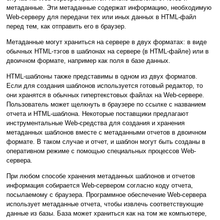
метаданные. Эти метаданные содержат информацию, необходимую
Web-серверу для передачи тех или иных данных в HTML-файл
перед тем, как отправить его в браузер.
Метаданные могут храниться на сервере в двух форматах: в виде
обычных HTML-тэгов в шаблонах на сервере (в HTML-файле) или в
двоичном формате, например как поля в базе данных.
HTML-шаблоны также представимы в одном из двух форматов.
Если для создания шаблонов используется готовый редактор, то
они хранятся в обычных гипертекстовых файлах на Web-сервере.
Пользователь может щелкнуть в браузере по ссылке с названием
отчета и HTML-шаблона. Некоторые поставщики предлагают
инструментальные Web-средства для создания и хранения
метаданных шаблонов вместе с метаданными отчетов в двоичном
формате. В таком случае и отчет, и шаблон могут быть созданы в
оперативном режиме с помощью специальных процессов Web-
сервера.
При любом способе хранения метаданных шаблонов и отчетов
информация собирается Web-сервером согласно коду отчета,
посылаемому с браузера. Программное обеспечение Web-сервера
использует метаданные отчета, чтобы извлечь соответствующие
данные из базы. База может храниться как на том же компьютере,