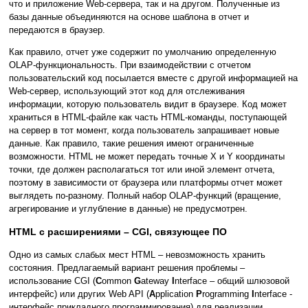
что и приложение Web-сервера, так и на другом. Полученные из
базы данные объединяются на основе шаблона в отчет и
передаются в браузер.
Как правило, отчет уже содержит по умолчанию определенную
OLAP-функциональность. При взаимодействии с отчетом
пользовательский код посылается вместе с другой информацией на
Web-сервер, использующий этот код для отслеживания
информации, которую пользователь видит в браузере. Код может
храниться в HTML-файле как часть HTML-команды, поступающей
на сервер в тот момент, когда пользователь запрашивает новые
данные. Как правило, такие решения имеют ограниченные
возможности. HTML не может передать точные X и Y координаты
точки, где должен располагаться тот или иной элемент отчета,
поэтому в зависимости от браузера или платформы отчет может
выглядеть по-разному. Полный набор OLAP-функций (вращение,
агрегирование и углубление в данные) не предусмотрен.
HTML с расширениями – CGI, связующее ПО
Одно из самых слабых мест HTML – невозможность хранить
состояния. Предлагаемый вариант решения проблемы –
использование CGI (
C
ommon
G
ateway
I
nterface – общий шлюзовой
интерфейс) или других Web API (
A
pplication
P
rogramming
I
nterface -
интерфейс прикладного программирования) для реализации