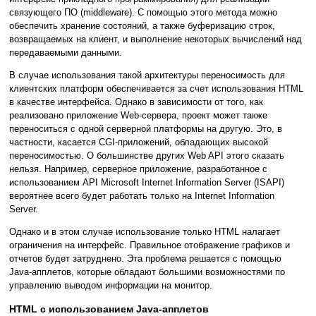
связующего ПО (middleware). С помощью этого метода можно
обеспечить хранение состояний, а также буферизацию строк,
возвращаемых на клиент, и выполнение некоторых вычислений над
передаваемыми данными.
В случае использования такой архитектуры переносимость для
клиентских платформ обеспечивается за счет использования HTML
в качестве интерфейса. Однако в зависимости от того, как
реализовано приложение Web-сервера, проект может также
переноситься с одной серверной платформы на другую. Это, в
частности, касается CGI-приложений, обладающих высокой
переносимостью. О большинстве других Web API этого сказать
нельзя. Например, серверное приложение, разработанное с
использованием API Microsoft Internet Information Server (ISAPI)
вероятнее всего будет работать только на Internet Information
Server.
Однако и в этом случае использование только HTML налагает
ограничения на интерфейс. Правильное отображение графиков и
отчетов будет затруднено. Эта проблема решается с помощью
Java-апплетов, которые обладают б
о
льшими возможностями по
управлению выводом информации на монитор.
HTML с использованием Java-апплетов