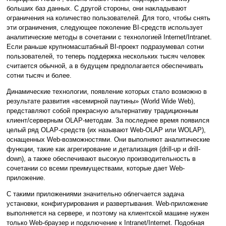
больших баз данных. С другой стороны, они накладывают
ограничения на количество пользователей. Для того, чтобы снять
эти ограничения, следующее поколение BI-средств использует
аналитические методы в сочетании с технологией Internet/Intranet.
Если раньше крупномасштабный BI-проект подразумевал сотни
пользователей, то теперь поддержка нескольких тысяч человек
считается обычной, а в будущем предполагается обеспечивать
сотни тысяч и более.
Динамические технологии, появление которых стало возможно в
результате развития «всемирной паутины» (World Wide Web),
представляют собой прекрасную альтернативу традиционным
клиент/серверным OLAP-методам. За последнее время появился
целый ряд OLAP-средств (их называют Web-OLAP или WOLAP),
оснащенных Web-возможностями. Они выполняют аналитические
функции, такие как агрегирование и детализация (drill-up и drill-
down), а также обеспечивают высокую производительность в
сочетании со всеми преимуществами, которые дает Web-
приложение.
С такими приложениями значительно облегчается задача
установки, конфигурирования и развертывания. Web-приложение
выполняется на сервере, и поэтому на клиентской машине нужен
только Web-браузер и подключение к Intranet/Internet. Подобная