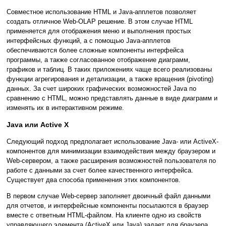
Совместное использование HTML и Java-апплетов позволяет
создать отличное Web-OLAP решение. В этом случае HTML
применяется для отображения меню и выполнения простых
интерфейсных функций, а с помощью Java-апплетов
обеспечиваются более сложные компоненты интерфейса
программы, а также согласованное отображение диаграмм,
графиков и таблиц. В таких приложениях чаще всего реализованы
функции агрегирования и детализации, а также вращения (pivoting)
данных. За счет широких графических возможностей Java по
сравнению с HTML, можно представлять данные в виде диаграмм и
изменять их в интерактивном режиме.
Java или Active X
Следующий подход предполагает использование Java- или ActiveX-
компонентов для минимизации взаимодействия между браузером и
Web-сервером, а также расширения возможностей пользователя по
работе с данными за счет более качественного интерфейса.
Существует два способа применения этих компонентов.
В первом случае Web-сервер заполняет двоичный файл данными
для отчетов, и интерфейсные компоненты посылаются в браузер
вместе с ответным HTML-файлом. На клиенте одно из свойств
управляющего элемента (ActiveX или Java) задает для браузера