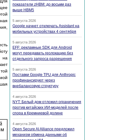
 Для
показатели zHBM: до восьми раз
ющее
выше HBM5
угой
тная
5 августа 2026
Google начнет отключать Assistant на
ния,
мобильных устройствах 4 сентября
5 августа 2026
есть
EFF: рекламные SDK для Android
боту
могут передавать геолокацию без
е на
отдельного запроса разрешения
чает
5 августа 2026
 той
Поставки Google TPU для Anthropic
емой
профинансируют через
ьшая
внебалансовую структуру
4 августа 2026
NYT: Белый дом отложил ограничения
против китайских ИИ-моделей после
спора в Кремниевой долине
й
4 августа 2026
ым
Open Secure AI Alliance предложил
механизм обмена данными об