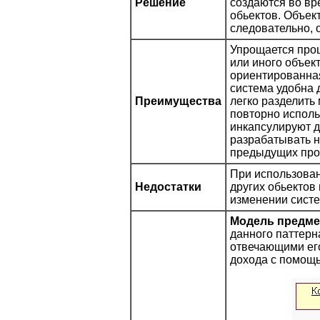
Решение
создаются во вр
обьектов. Объек
следовательно, 
Упрощается про
или иного объект
ориентированна
система удобна 
Преимущества
легко разделить
повторно исполь
инкапсулируют д
разрабатывать н
предыдущих про
При использован
Недостатки
других обьектов 
изменении систе
Модель предме
данного паттерн
отвечающими его
дохода с помощь