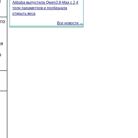
в
Alibaba выпустила Qwen3.8-Max с 2,4
трлн параметров и пообещала
открыть веса
го
Все новости →
ся
о