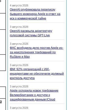
в
4 августа 2026
OpenAI опубликовала переписку
бывшего инженера Apple в ответ на
иск о коммерческой тайне
3 августа 2026
OpenAI раскрыла архитектуру
голосовой системы GPT-Live
3 августа 2026
ФАС возбудила дело против Apple из-
за неисполнения требований по
RuStore и Max
3 августа 2026
IBM: 92% организаций с ИИ-
инцидентами не обеспечили должный
контроль доступа
3 августа 2026
Apple оспорила новое требование
Великобритании о доступе к
зашифрованным данным iCloud
й
3 августа 2026