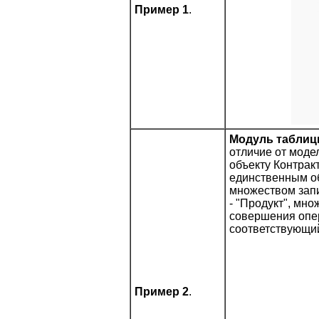
Пример 1
.
Модуль табли
отличие от моде
объекту Контрак
единственным об
множеством запис
- "Продукт", мно
совершения опер
соответствующий
Пример 2
.