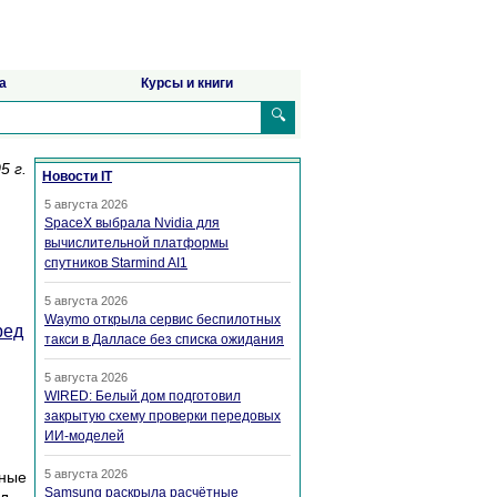
а
Курсы и книги
🔍
5 г.
Новости IT
5 августа 2026
SpaceX выбрала Nvidia для
вычислительной платформы
спутников Starmind AI1
5 августа 2026
Waymo открыла сервис беспилотных
ред
такси в Далласе без списка ожидания
5 августа 2026
WIRED: Белый дом подготовил
закрытую схему проверки передовых
ИИ-моделей
5 августа 2026
мные
Samsung раскрыла расчётные