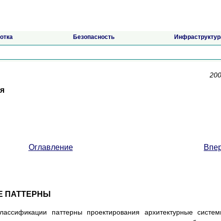
отка
Безопасность
Инфраструктур
200
я
Оглавление
Впе
Е ПАТТЕРНЫ
лассификации паттерны проектирования архитектурные систе