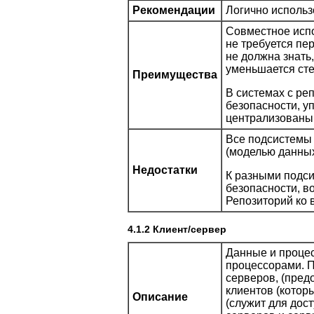
Рекомендации
Логично использ
Совместное исп
не требуется пе
не должна знать,
уменьшается сте
Преимущества
В системах с ре
безопасности, у
централизованы,
Все подсистемы 
(моделью данных
Недостатки
К разными подс
безопасности, в
Репозиторий ко 
4.1.2 Клиент/сервер
Данные и проце
процессорами. П
серверов, (пред
клиентов (котор
Описание
(служит для дос