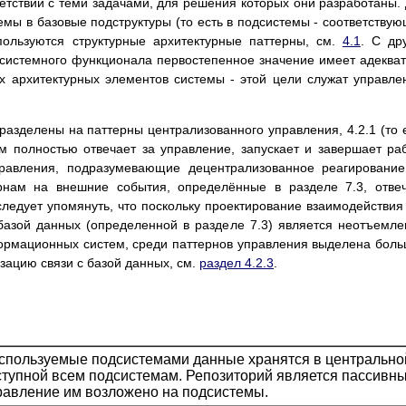
етствии с теми задачами, для решения которых они разработаны.
емы в базовые подструктуры (то есть в подсистемы - соответству
пользуются структурные архитектурные паттерны, см.
4.1
. С др
 системного функционала первостепенное значение имеет адеква
х архитектурных элементов системы - этой цели служат управле
разделены на паттерны централизованного управления, 4.2.1 (то 
м полностью отвечает за управление, запускает и завершает ра
правления, подразумевающие децентрализованное реагировани
тернам на внешние события, определённые в разделе 7.3, отве
следует упомянуть, что поскольку проектирование взаимодействия
базой данных (определенной в разделе 7.3) является неотъемл
ормационных систем, среди паттернов управления выделена бол
зацию связи с базой данных, см.
раздел 4.2.3
.
используемые подсистемами данные хранятся в центрально
ступной всем подсистемам. Репозиторий является пассивн
равление им возложено на подсистемы.