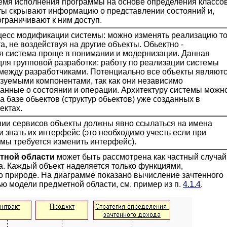
емя исполнения программы на основе определения классо
ты скрывают информацию о представлении состояний и,
ограничивают к ним доступ.
цесс модификации системы: можно изменять реализацию то
а, не воздействуя на другие объекты. Обьектно -
я система проще в понимании и модернизации. Данная
для групповой разработки: работу по реализации системы
 между разработчиками. Потенциально все объекты являют
зуемыми компонентами, так как они независимо
анные о состоянии и операции. Архитектуру системы можн
а базе обьектов (структур обьектов) уже созданных в
ектах.
ии сервисов объекты должны явно ссылаться на имена
и знать их интерфейс (это необходимо учесть если при
мы требуется изменить интерфейс).
тной области
может быть рассмотрена как частный случай
а. Каждый объект наделяется только функциями,
 природе. На диаграмме показано вычисление зачтенного
ю модели предметной области, см. пример из п.
4.1.4
.