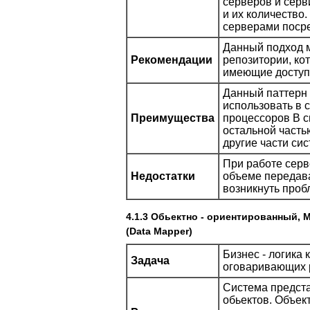
серверов и серв
и их количество
серверами посре
Данный подход м
Рекомендации
репозитории, ко
имеющие доступ 
Данный паттерн 
использовать в 
Преимущества
процессоров В с
остальной часть
другие части си
При работе сер
Недостатки
объеме передав
возникнуть проб
4.1.3 Обьектно - ориентированный,
(Data Mapper)
Бизнес - логика
Задача
оговаривающих 
Система предста
обьектов. Объек