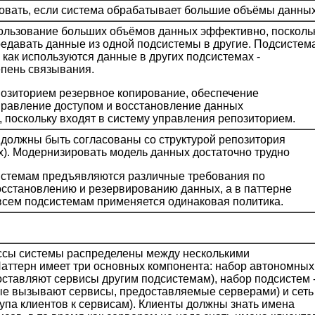
овать, если система обрабатывает большие объёмы данных
ользование больших объёмов данных эффективно, посколь
редавать данные из одной подсистемы в другие. Подсистем
 как используются данные в других подсистемах -
пень связывания.
позиторием резервное копирование, обеспечение
правление доступом и восстановление данных
 поскольку входят в систему управления репозиторием.
должны быть согласованы со структурой репозитория
). Модернизировать модель данных достаточно трудно
истемам предъявляются различные требования по
осстановлению и резервированию данных, а в паттерне
всем подсистемам применяется одинаковая политика.
ссы системы распределены между несколькими
аттерн имеет три основных компонента: набор автономных
оставляют сервисы другим подсистемам), набор подсистем 
ые вызывают сервисы, предоставляемые серверами) и сеть
тупа клиентов к сервисам). Клиенты должны знать имена