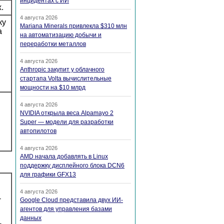
инцидентах с ИИ
.
4 августа 2026
ку
Mariana Minerals привлекла $310 млн
а
на автоматизацию добычи и
переработки металлов
4 августа 2026
Anthropic закупит у облачного
стартапа Volta вычислительные
мощности на $10 млрд
4 августа 2026
NVIDIA открыла веса Alpamayo 2
Super — модели для разработки
автопилотов
4 августа 2026
AMD начала добавлять в Linux
поддержку дисплейного блока DCN6
для графики GFX13
4 августа 2026
-
Google Cloud представила двух ИИ-
агентов для управления базами
данных