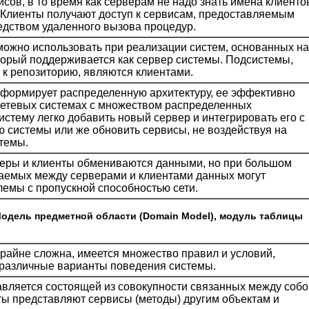
исов, в то время как серверам не надо знать имена клиенто
. Клиенты получают доступ к сервисам, предоставляемым
дством удаленного вызова процедур.
ожно использовать при реализации систем, основанных на
торый поддерживается как сервер системы. Подсистемы,
к репозиторию, являются клиентами.
формирует распределенную архитектуру, ее эффективно
сетевых системах с множеством распределенных
истему легко добавить новый сервер и интегрировать его с
ю системы или же обновить сервисы, не воздействуя на
стемы.
веры и клиенты обмениваются данными, но при большом
аемых между серверами и клиентами данных могут
лемы с пропускной способностью сети.
 Модель предметной области (Domain Model), модуль таблицы
 крайне сложна, имеется множество правил и условий,
различные варианты поведения системы.
вляется состоящей из совокупности связанных между собо
ты представляют сервисы (методы) другим объектам и