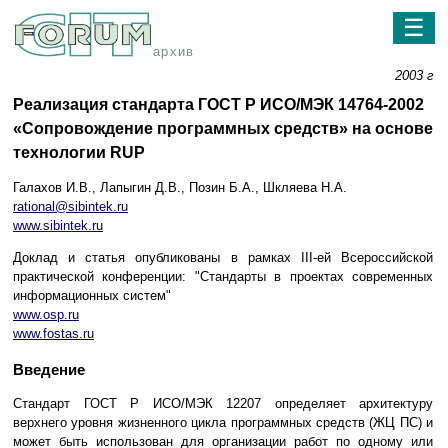
☰
архив
2003 г
Реализация стандарта ГОСТ Р ИСО/МЭК 14764-2002
«Сопровождение программных средств» на основе
технологии RUP
Галахов И.В., Лапыгин Д.В., Позин Б.А., Шкляева Н.А.
rational@sibintek.ru
www.sibintek.ru
Доклад и статья опубликованы в рамках III-ей Всероссийской
практической конференции: "Стандарты в проектах современных
информационных систем"
www.osp.ru
www.fostas.ru
Введение
Стандарт ГОСТ Р ИСО/МЭК 12207 определяет архитектуру
верхнего уровня жизненного цикла программных средств (ЖЦ ПС) и
может быть использован для организации работ по одному или