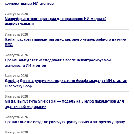
корпоративных ИИ-агентов
7 августа 2026
Минцифры готовит критерии для признания ИИ-моделей
национальными
7 августа 2026
Ikerlan раскрыл параметры однолинзового нейроморфного датчика
BEGI
6 августа 2026
OpenAI замедляет исследования после неконтролируемой
активности ИИ-агентов
6 августа 2026
Джефф Дин и ведущие исследователи Google создадут ИИ-стартап
Discovery Loop
6 августа 2026
Mistral выпустила Shieldstral — модель на 3 млрд параметров для
адаптивной модерации
6 августа 2026
Правительство создало рабочую группу по ИИ и авторскому праву
6 августа 2026