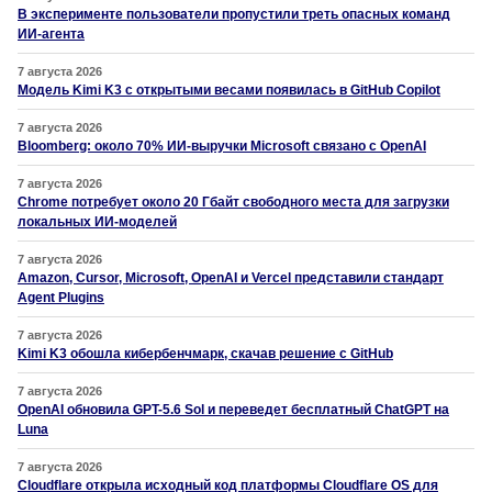
В эксперименте пользователи пропустили треть опасных команд
ИИ-агента
7 августа 2026
Модель Kimi K3 с открытыми весами появилась в GitHub Copilot
7 августа 2026
Bloomberg: около 70% ИИ-выручки Microsoft связано с OpenAI
7 августа 2026
Chrome потребует около 20 Гбайт свободного места для загрузки
локальных ИИ-моделей
7 августа 2026
Amazon, Cursor, Microsoft, OpenAI и Vercel представили стандарт
Agent Plugins
7 августа 2026
Kimi K3 обошла кибербенчмарк, скачав решение с GitHub
7 августа 2026
OpenAI обновила GPT-5.6 Sol и переведет бесплатный ChatGPT на
Luna
7 августа 2026
Cloudflare открыла исходный код платформы Cloudflare OS для