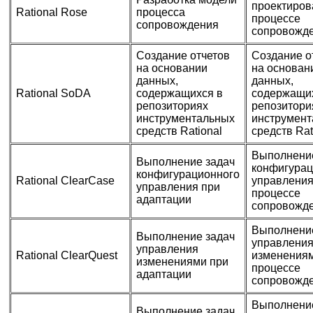
проектиров
Rational Rose
процесса
процессе
сопровождения
сопровожд
Создание отчетов
Создание о
на основании
на основан
данных,
данных,
Rational SoDA
содержащихся в
содержащи
репозиториях
репозитори
инструментальных
инструмен
средств Rational
средств Rat
Выполнени
Выполнение задач
конфигурац
конфигурационного
Rational ClearCase
управления
управления при
процессе
адаптации
сопровожд
Выполнени
Выполнение задач
управлени
управления
Rational ClearQuest
изменениям
изменениями при
процессе
адаптации
сопровожд
Выполнени
Выполнение задач