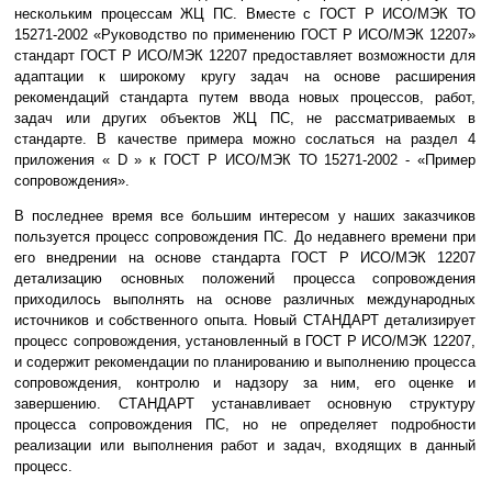
нескольким процессам ЖЦ ПС. Вместе с ГОСТ Р ИСО/МЭК ТО
15271-2002 «Руководство по применению ГОСТ Р ИСО/МЭК 12207»
стандарт ГОСТ Р ИСО/МЭК 12207 предоставляет возможности для
адаптации к широкому кругу задач на основе расширения
рекомендаций стандарта путем ввода новых процессов, работ,
задач или других объектов ЖЦ ПС, не рассматриваемых в
стандарте. В качестве примера можно сослаться на раздел 4
приложения « D » к ГОСТ Р ИСО/МЭК ТО 15271-2002 - «Пример
сопровождения».
В последнее время все большим интересом у наших заказчиков
пользуется процесс сопровождения ПС. До недавнего времени при
его внедрении на основе стандарта ГОСТ Р ИСО/МЭК 12207
детализацию основных положений процесса сопровождения
приходилось выполнять на основе различных международных
источников и собственного опыта. Новый СТАНДАРТ детализирует
процесс сопровождения, установленный в ГОСТ Р ИСО/МЭК 12207,
и содержит рекомендации по планированию и выполнению процесса
сопровождения, контролю и надзору за ним, его оценке и
завершению. СТАНДАРТ устанавливает основную структуру
процесса сопровождения ПС, но не определяет подробности
реализации или выполнения работ и задач, входящих в данный
процесс.