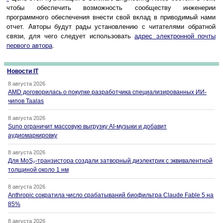
чтобы обеспечить возможность сообществу инженерии
программного обеспечения внести свой вклад в приводимый нами
отчет. Авторы будут рады установлению с читателями обратной
связи, для чего следует использовать
адрес электронной почты
первого автора
.
Новости IT
8 августа 2026
AMD договорилась о покупке разработчика специализированных ИИ-
чипов Taalas
8 августа 2026
Suno ограничит массовую выгрузку AI-музыки и добавит
аудиомаркировку
8 августа 2026
Для MoS₂-транзистора создали затворный диэлектрик с эквивалентной
толщиной около 1 нм
8 августа 2026
Anthropic сократила число срабатываний биофильтра Claude Fable 5 на
85%
8 августа 2026