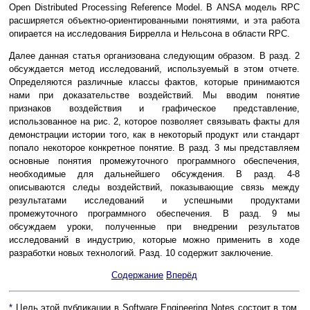
Open Distributed Processing Reference Model. В ANSA модель RPC
расширяется объектно-ориентированными понятиями, и эта работа
опирается на исследования Биррелла и Нельсона в области RPC.
Далее данная статья организована следующим образом. В разд. 2
обсуждается метод исследований, используемый в этом отчете.
Определяются различные классы фактов, которые принимаются
нами при доказательстве воздействий. Мы вводим понятие
признаков воздействия и графическое представление,
использованное на рис. 2, которое позволяет связывать факты для
демонстрации истории того, как в некоторый продукт или стандарт
попало некоторое конкретное понятие. В разд. 3 мы представляем
основные понятия промежуточного программного обеспечения,
необходимые для дальнейшего обсуждения. В разд. 4-8
описываются следы воздействий, показывающие связь между
результатами исследований и успешными продуктами
промежуточного программного обеспечения. В разд. 9 мы
обсуждаем уроки, полученные при внедрении результатов
исследований в индустрию, которые можно применить в ходе
разработки новых технологий. Разд. 10 содержит заключение.
Содержание
Вперёд
*
Цель этой публикации в Software Engineering Notes состоит в том,