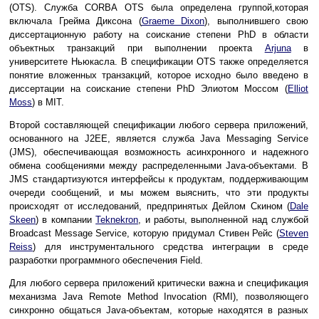
(OTS). Служба CORBA OTS была определена группой,которая
включала Грейма Диксона (
Graeme Dixon
), выполнившего свою
диссертационную работу на соискание степени PhD в области
объектных транзакций при выполнении проекта
Arjuna
в
университете Ньюкасла. В спецификации OTS также определяется
понятие вложенных транзакций, которое исходно было введено в
диссертации на соискание степени PhD Элиотом Моссом (
Elliot
Moss
) в MIT.
Второй составляющей спецификации любого сервера приложений,
основанного на J2EE, является служба Java Messaging Service
(JMS), обеспечивающая возможность асинхронного и надежного
обмена сообщениями между распределенными Java-объектами. В
JMS стандартизуются интерфейсы к продуктам, поддерживающим
очереди сообщений, и мы можем выяснить, что эти продукты
происходят от исследований, предпринятых Дейлом Скином (
Dale
Skeen
) в компании
Teknekron
, и работы, выполненной над службой
Broadcast Message Service, которую придумал Стивен Рейс (
Steven
Reiss
) для инструментального средства интеграции в среде
разработки программного обеспечения Field.
Для любого сервера приложений критически важна и спецификация
механизма Java Remote Method Invocation (RMI), позволяющего
синхронно общаться Java-объектам, которые находятся в разных