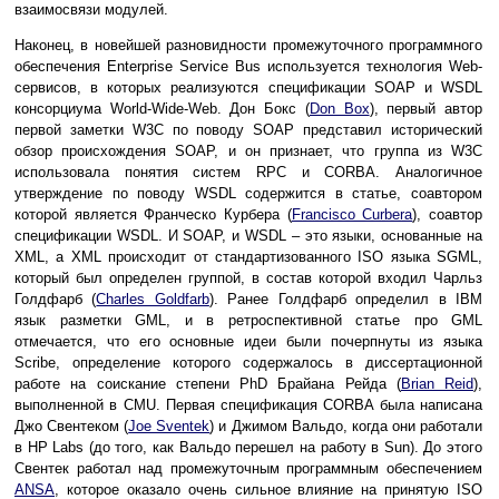
взаимосвязи модулей.
Наконец, в новейшей разновидности промежуточного программного
обеспечения Enterprise Service Bus используется технология Web-
сервисов, в которых реализуются спецификации SOAP и WSDL
консорциума World-Wide-Web. Дон Бокс (
Don Box
), первый автор
первой заметки W3C по поводу SOAP представил исторический
обзор происхождения SOAP, и он признает, что группа из W3C
использовала понятия систем RPC и CORBA. Аналогичное
утверждение по поводу WSDL содержится в статье, соавтором
которой является Франческо Курбера (
Francisco Curbera
), соавтор
спецификации WSDL. И SOAP, и WSDL – это языки, основанные на
XML, а XML происходит от стандартизованного ISO языка SGML,
который был определен группой, в состав которой входил Чарльз
Голдфарб (
Charles Goldfarb
). Ранее Голдфарб определил в IBM
язык разметки GML, и в ретроспективной статье про GML
отмечается, что его основные идеи были почерпнуты из языка
Scribe, определение которого содержалось в диссертационной
работе на соискание степени PhD Брайана Рейда (
Brian Reid
),
выполненной в CMU. Первая спецификация CORBA была написана
Джо Свентеком (
Joe Sventek
) и Джимом Вальдо, когда они работали
в HP Labs (до того, как Вальдо перешел на работу в Sun). До этого
Свентек работал над промежуточным программным обеспечением
ANSA
, которое оказало очень сильное влияние на принятую ISO