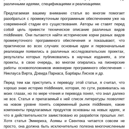
различными идеями, спецификациями и реализациями.
Предлагаемая вашему вниманию статья во многом помогает
разобраться с промежуточным программным обеспечением уже на
современной стадии его существования. Авторы не ставят перед
собой цель привести техническое описание различных видов
middleware. Они пытаются найти исторические корни разных видов
промежуточного программного обеспечения и показывают, что
практически во всех случаях основные идеи и первоначальные
реализации появились в различных исследовательских проектах,
результаты которых публиковались в научных изданиях, а эти
проекты, в свою очередь, во многом опирались на пионерские
работы основоположников инженерии программного обеспечения -
Никлауса Вирта, Дэвида Парнаса, Барбары Лисков и др.
Перед тем как приступить к переводу этой статьи, я считал, что
хорошо знаю историю middleware, которая, по сути, развивалась на
моих глазах, но по мере чтения и перевода понял, что знал далеко
не все. Статья и прилагаемый к ней список литературы позволяет
на новом уровне понять современный рынок middleware, какие
компоненты предлагаемых продуктов основаны на новых идеях, и
что в действительности заимствовано из разработок прошлых лет.
Хотя статья Эммериха, Аоямы и Свентека читается совсем не
просто, она должна быть исключительно полезна многочисленным