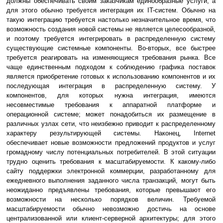
должны обеспечивать своим заказчикам единообразные услуги, а
для этого обычно требуется интеграция их IT-систем. Обычно на
такую интеграцию требуется настолько незначительное время, что
возможность создания новой системы не является целесообразной,
и поэтому требуется интегрировать в распределенную систему
существующие системные компоненты. Во-вторых, все быстрее
требуется реагировать на изменяющиеся требования рынка. Все
чаще единственным подходом к соблюдению графика поставок
является приобретение готовых к использованию компонентов и их
последующая интеграция в распределенную систему. У
компонентов, для которых нужна интеграция, имеются
несовместимые требования к аппаратной платформе и
операционной системе; может понадобиться их размещение в
различных узлах сети, что неизбежно приводит к распределенному
характеру результирующей системы. Наконец, Internet
обеспечивает новые возможности предложений продуктов и услуг
громадному числу потенциальных потребителей. В этой ситуации
трудно оценить требования к масштабируемости. К какому-либо
сайту поддержки электронной коммерции, разработанному для
ежедневного выполнения заданного числа транзакций, могут быть
неожиданно предъявлены требования, которые превышают его
возможности на несколько порядков величин. Требуемой
масштабируемости обычно невозможно достичь на основе
централизованной или клиент-серверной архитектуры; для этого