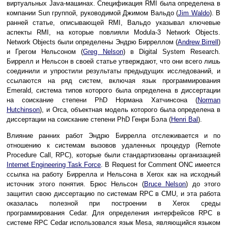
виртуальных Java-машинах. Спецификация RMI была определена в
компании Sun группой, руководимой Джимом Вальдо (
Jim Waldo
). В
ранней статье, описывающей RMI, Вальдо указывал ключевые
аспекты RMI, на которые повлияли Modula-3 Network Objects.
Network Objects были определены Эндрю Бирреллом (
Andrew Birrell
)
и Грегом Нельсоном (
Greg Nelson
) в Digital System Research.
Биррелл и Нельсон в своей статье утверждают, что они всего лишь
соединили и упростили результаты предыдущих исследований, и
ссылаются на ряд систем, включая язык программирования
Emerald, система типов которого была определена в диссертации
на соискание степени PhD Нормана Хатчинсона (
Norman
Hutchinson
), и Orca, объектная модель которого была определена в
диссертации на соискание степени PhD Генри Бэла (
Henri Bal
).
Влияние ранних работ Эндрю Биррелла отслеживается и по
отношению к системам вызовов удаленных процедур (Remote
Procedure Call, RPC), которые были стандартизованы организацией
Internet Engineering Task Force
. В Request for Comment ONC имеется
ссылка на работу Биррелла и Нельсона в Xerox как на исходный
источник этого понятия. Брюс Нельсон (
Bruce Nelson
) до этого
защитил свою диссертацию по системам RPC в CMU, и эта работа
оказалась полезной при построении в Xerox среды
программирования Cedar. Для определения интерфейсов RPC в
системе RPC Cedar использовался язык Mesa, являющийся языком