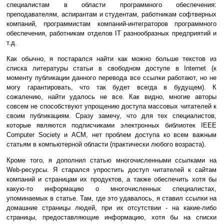
специалистам в области программного обеспечения:
преподавателям, аспирантам и студентам, работникам софтверных
компаний, программистам компаний-интеграторов программного
обеспечения, работникам отделов IT разнообразных предприятий и
т.д.
Как обычно, я постарался найти как можно больше текстов из
списка литературы статьи в свободном доступе в Internet (к
моменту публикации данного перевода все ссылки работают, но не
могу гарантировать, что так будет всегда в будущем). К
сожалению, найти удалось не все. Как видно, многие авторы
совсем не способствуют упрощению доступа массовых читателей к
своим публикациям. Сразу замечу, что для тех специалистов,
которые являются подписчиками электронных библиотек IEEE
Computer Society и ACM, нет проблем доступа ко всем важным
статьям в компьютерной области (практически любого возраста).
Кроме того, я дополнил статью многочисленными ссылками на
Web-ресурсы. Я старался упростить доступ читателей к сайтам
компаний и страницам их продуктов, а также обеспечить хотя бы
какую-то информацию о многочисленных специалистах,
упоминаемых в статье. Там, где это удавалось, я ставил ссылки на
домашние страницы людей, при их отсутствии - на какие-либо
страницы, предоставляющие информацию, хотя бы на списки