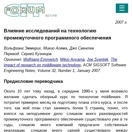
☰
архив
2007 г.
Влияние исследований на технологию
промежуточного программного обеспечения
Вольфганг Эммерих, Микио Аояма, Джо Свентек
Перевод: Сергей Кузнецов
Оригинал:
Wolfgang Emmerich
,
Mikio Aoyama
,
Joe Sventek
.
The
impact of research on middleware technology
, ACM SIGSOFT Software
Engineering Notes, Volume 32, Number 1, January 2007.
Предисловие переводчика
Около 10 лет тому назад, в середине 1990-х у меня возникло
желание сделать обзорный курс по технологии middleware. Я
потратил примерно месяц на подготовку плана этого курса, и после
того, как мой план стал занимать более 5 страниц, понял, что
взялся на неподъемное дело: слишком много разновидностей
промежуточного программного обеспечения существовало уже в те
годы, слишком много компаний предлагали собственные
реализации, слишком много связей существовало между