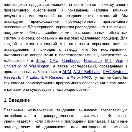
являющихся представительными на всем рынке промежуточного
программного обеспечения и показываем наличие влияния
результатов исследований на создание этих технологий. Мы
исследуем происхождение промежуточного программного
обеспечения Web-сервисов, обработки распределенных транзакций,
поддержки обмена сообщениями, распределенных объектных
систем и систем, основанных на вызовах удаленных процедур. Для
каждой из этих технологий мы показываем серьезное влияние
исследований и приходим к выводу, что без исследований,
выполненных аспирантами и исследователями в университетских
лабораториях в
Brown
,
CMU
,
Cambridge
,
Newcastle
,
MIT
,
Vrije
и
University of Washington
, а также исследований, проведенных в
промышленных лабораториях в
APM
,
AT&T Bell Labs
,
DEC Systems
Research
,
HP Labs
,
IBM Research
и
Xerox PARC
, у нас не было бы
технологии промежуточного программного обеспечения в том виде,
*
в котором она существует в настоящее время.
1. Введение
Различные коммерческие тенденции вызывают возрастающую
потребность в распределенных системах. Во-первых,
увеличивается число слияний и поглощений компаний. Различные
подразделения объединившихся или поглощенных компаний