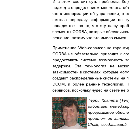
И в этом состоит суть проблемы. Ко
подход с определением множества об
что к информации об управлении, в ос
смысла передачу информации по кус
понадеяться на то, что эту нашу пр
элементы CORBA, которые обеспечива
решение, потому что это имело смысл.
Применение Web-сервисов не гаранти
CORBA не обязательно приводит к со
предоставить системе возможность э
задержки. Эта технология не может
зависимостей в системах, которые могу
создают распределенные системы на пр
DCOM, и более ранние технологии. Н
сервисов, поскольку чудес на свете не
Терри Коатта (Terr
работает менеджером
программное обеспе
прошлом он занимал
Chalk, создававшей