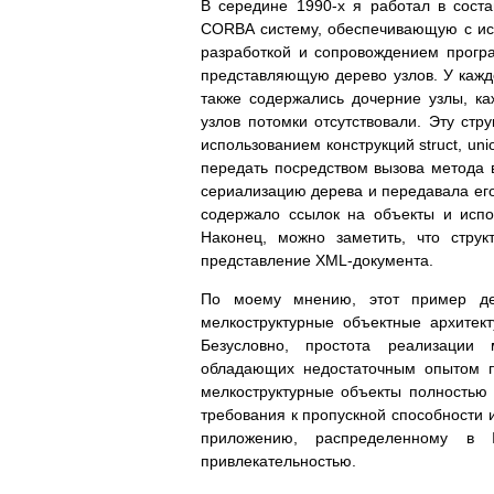
В середине 1990-х я работал в сост
CORBA систему, обеспечивающую с ис
разработкой и сопровождением прогр
представляющую дерево узлов. У каждо
также содержались дочерние узлы, ка
узлов потомки отсутствовали. Эту стр
использованием конструкций struct, uni
передать посредством вызова метода
сериализацию дерева и передавала его
содержало ссылок на объекты и исп
Наконец, можно заметить, что стру
представление XML-документа.
По моему мнению, этот пример дем
мелкоструктурные объектные архитек
Безусловно, простота реализации м
обладающих недостаточным опытом по
мелкоструктурные объекты полностью 
требования к пропускной способности 
приложению, распределенному в In
привлекательностью.