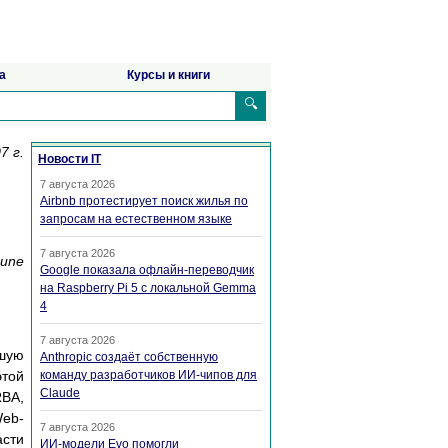
а
Курсы и книги
🔍
7 г.
Новости IT
7 августа 2026
Airbnb протестирует поиск жилья по
запросам на естественном языке
7 августа 2026
June
Google показала офлайн-переводчик
на Raspberry Pi 5 с локальной Gemma
4
7 августа 2026
шую
Anthropic создаёт собственную
этой
команду разработчиков ИИ-чипов для
Claude
RBA,
Web-
7 августа 2026
асти
ИИ-модели Evo помогли