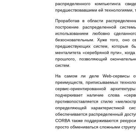
распределенного компьютинга свид
предшествовавшими ей технологиями, 
Проработав в области распределенн
построение распределенной систем
использованием любовно сделанно
безосновательным. Хуже того, оно с
предшествующих систем, которые б
менталитета «серебряной пути», когда
прошлого, позволяющий окончательн
систем.
На самом ли деле Web-сервисы от
преимуществ, приписываемых технолог
сервис-ориентированной архитектуры
подчеркивает наличие слова «сер
противопоставляется стилю «мелкостру
определяющей характеристикой с
обеспечивается распределенный доступ
CORBA также поддерживаются рекурси
просто обмениваться сложными структ