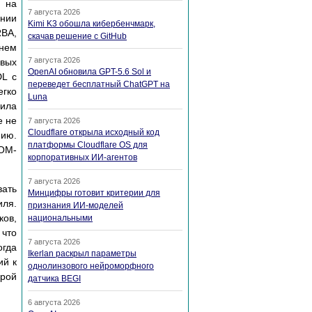
ю на
7 августа 2026
ении
Kimi K3 обошла кибербенчмарк,
RBA,
скачав решение с GitHub
 нем
7 августа 2026
овых
OpenAI обновила GPT-5.6 Sol и
DL с
переведет бесплатный ChatGPT на
егко
Luna
дила
е не
7 августа 2026
Cloudflare открыла исходный код
нию.
платформы Cloudflare OS для
OM-
корпоративных ИИ-агентов
7 августа 2026
ать
Минцифры готовит критерии для
иля.
признания ИИ-моделей
ов,
национальными
 что
7 августа 2026
огда
Ikerlan раскрыл параметры
ий к
однолинзового нейроморфного
рой
датчика BEGI
6 августа 2026