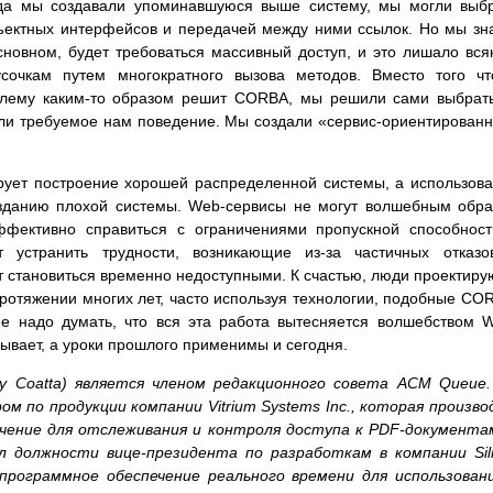
гда мы создавали упоминавшуюся выше систему, мы могли выб
ъектных интерфейсов и передачей между ними ссылок. Но мы зн
новном, будет требоваться массивный доступ, и это лишало вся
очкам путем многократного вызова методов. Вместо того чт
облему каким-то образом решит CORBA, мы решили сами выбрат
ли требуемое нам поведение. Мы создали «сервис-ориентирован
рует построение хорошей распределенной системы, а использов
зданию плохой системы. Web-сервисы не могут волшебным обр
ффективно справиться с ограничениями пропускной способнос
 устранить трудности, возникающие из-за частичных отказо
т становиться временно недоступными. К счастью, люди проектиру
отяжении многих лет, часто используя технологии, подобные CO
е надо думать, что вся эта работа вытесняется волшебством 
 бывает, а уроки прошлого применимы и сегодня.
y Coatta) является членом редакционного совета ACM Queue
 по продукции компании Vitrium Systems Inc., которая произв
чение для отслеживания и контроля доступа к PDF-документа
 должности вице-президента по разработкам в компании Sil
 программное обеспечение реального времени для использован