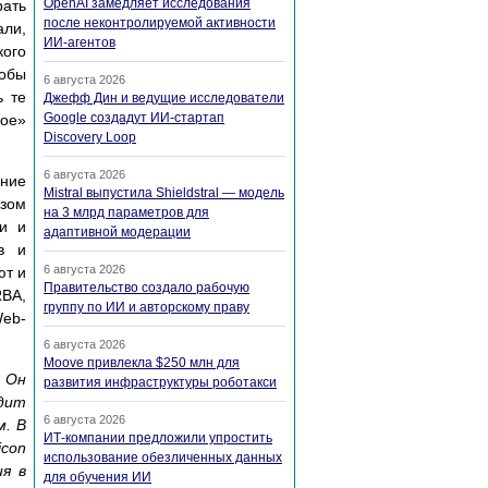
OpenAI замедляет исследования
рать
после неконтролируемой активности
али,
ИИ-агентов
кого
обы
6 августа 2026
ь те
Джефф Дин и ведущие исследователи
Google создадут ИИ-стартап
ное»
Discovery Loop
6 августа 2026
ание
Mistral выпустила Shieldstral — модель
азом
на 3 млрд параметров для
ти и
адаптивной модерации
в и
6 августа 2026
ют и
Правительство создало рабочую
RBA,
группу по ИИ и авторскому праву
Web-
6 августа 2026
Moove привлекла $250 млн для
. Он
развития инфраструктуры роботакси
одит
6 августа 2026
м. В
ИТ-компании предложили упростить
icon
использование обезличенных данных
ия в
для обучения ИИ