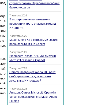
над
спроектировать 16 работоспособных
бактериофагов
огда
7 августа 2026
В эксперименте пользователи
P с
пропустили треть опасных команд
ние
ИИ-агента
екты
мом
7 августа 2026
Модель Kimi K3 с открытыми весами
з от
появилась в GitHub Copilot
нных
7 августа 2026
Bloomberg: около 70% ИИ-выручки
ных
Microsoft связано с OpenAI
ржку
ятий
7 августа 2026
Chrome потребует около 20 Гбайт
сто
свободного места для загрузки
ется
локальных ИИ-моделей
RBA
то в
7 августа 2026
Amazon, Cursor, Microsoft, OpenAI и
очно
Vercel представили стандарт Agent
Plugins