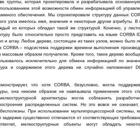
аве группы, которая проектировала и разрабатывала основанну
пользованием этой возможности обмен информацией об управл
аммного обеспечения. Мы спроектировали структуру данных CO
го узла имелось имя, значение и некоторые другие атрибуты. В
ждый из которых обладал такой же структурой. Конечно, у лист
уктуру было относительно просто представить на языке CORBA I
on и array. Любое дерево, состоящее из таких узлов, можно было л
 в CORBA – подсистема поддержки времени выполнения произво
 массовым образом получателю. Кроме того, такое дерево вообщ
ользовалось исключительно для обмена информацией по значе
ктура и содержимое этого дерева не случайно напоминают D
онстрирует, что хотя CORBA, безусловно, могла поддержив
туры, она никоим образом не навязывала применение этого ст
елкоструктурной архитектуры могла соблазнять разработчик
строения распределенных систем. Но это вовсе не означает,
бесполезны. При использовании мультипроцессорной системы, к
и задержке существенно отличаются от соответствующих требован
ternet, мелкоструктурные объекты могут обладать некото