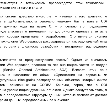
етельствует о техническом превосходстве этой технологии 
такими как CORBA и DCOM.
ых систем довольно много лет – начиная с того времени, к
ы в действительности означало упаковку бит в пакеты UD
го вручную кода на языке C, – я считаю это предположе
видетельствует о нежелании по достоинству оценивать те асп
ыли хорошо продуманы и разработаны. Это является симпто
 технология Web-сервисов рассматривается как радикальный отка
о устранить сложность разработки и построения распределе
личаются от предшествующих систем? Одним из значитель
ии Web-сервисов, является то, что она нацеливается на подде
 (Service Oriented Architectures, SOA). Близость этих пон
вис» в названиях их обоих. «Ориентация на сервисы» ча
ктурных» (fine-grain) распределенных объектов, который счита
истем, основанных на CORBA. Конечно, верно, что в CO
 на уровне индивидуальных объектов. Однако следует заметить, ч
вно определяемые структуры данных, которые позволяют достат
урами данных, передаваемыми по значению.