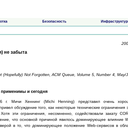
отка
Безопасность
Инфраструктур
200
я) не забыта
t (Hopefully) Not Forgotten, ACM Queue, Volume 5, Number 4, May/
о применимы и сегодня
 г. Мичи Хеннинг (Michi Henning) представил очень хоро
ивел обсуждение того, как некоторые технические ограничения 
. Хотя эти ограничения, несомненно, содействовали закату CO
ение, что основной причиной явилось доминирующее влияние 
 верой в то, что доминирующее положение Web-сервисов в обл