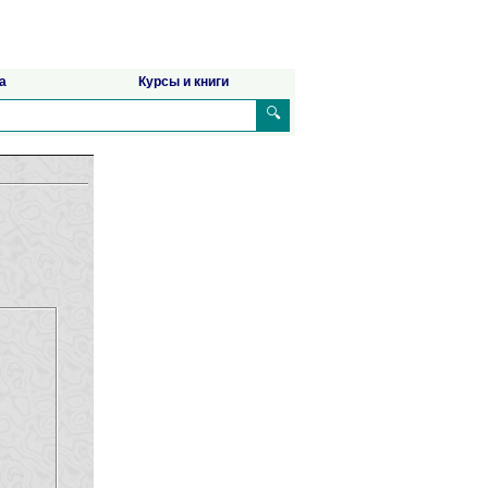
а
Курсы и книги
🔍