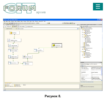
☰
архив
Рисунок 8.