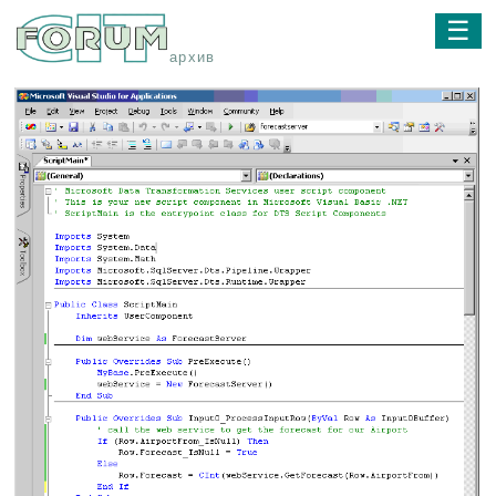
☰
архив