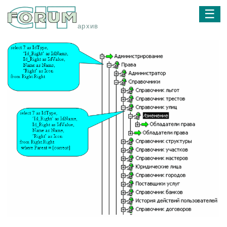
☰
архив