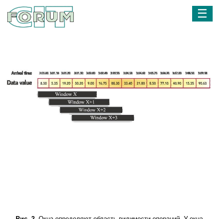
☰
Рис. 2.
Окна определяют область видимости операций. У окна