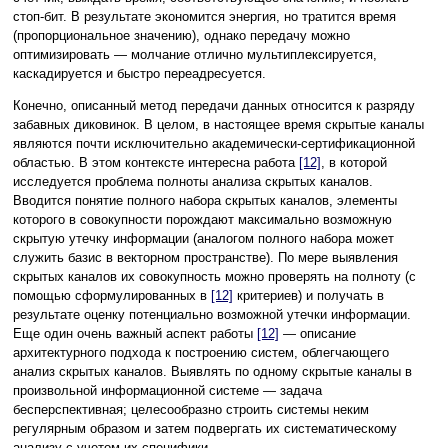
стоп-бит. В результате экономится энергия, но тратится время
(пропорциональное значению), однако передачу можно
оптимизировать — молчание отлично мультиплексируется,
каскадируется и быстро переадресуется.
Конечно, описанный метод передачи данных относится к разряду
забавных диковинок. В целом, в настоящее время скрытые каналы
являются почти исключительно академически-сертификационной
областью. В этом контексте интересна работа
[12]
, в которой
исследуется проблема полноты анализа скрытых каналов.
Вводится понятие полного набора скрытых каналов, элементы
которого в совокупности порождают максимально возможную
скрытую утечку информации (аналогом полного набора может
служить базис в векторном пространстве). По мере выявления
скрытых каналов их совокупность можно проверять на полноту (с
помощью сформулированных в
[12]
критериев) и получать в
результате оценку потенциально возможной утечки информации.
Еще один очень важный аспект работы
[12]
— описание
архитектурного подхода к построению систем, облегчающего
анализ скрытых каналов. Выявлять по одному скрытые каналы в
произвольной информационной системе — задача
бесперспективная; целесообразно строить системы неким
регулярным образом и затем подвергать их систематическому
анализу с учетом их специфики.