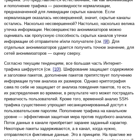
и пополнение трафика — разновидности нормализации,
предназначенной для ликвидации скрытых каналов. Если
нормализация оказалась несовершенной, значит, скрытые каналы
остались. Насколько несовершенной? Настолько, насколько велика
утечка информации. Несовершенство анонимизаторов можно
оценивать как пропускную способность скрытых каналов утечки
информации об отправителе и/или получателе (см.
[9]
). Для
отдельных анонимизаторов удается получить точное значение, для
сетей анонимизаторов — оценку сверху.
Согласно текущим тенденциям, все большая часть Интернет-
трафика шифруется (см.
[10]
). Шифрование защищает содержимое
и заголовки пакетов, дополнение пакетов препятствует получению
информации путем анализа их размеров. Однако криптография
сама по себе не защищает от анализа поведения пакетов, то есть
их распределения во времени, в результате чего может пострадать
приватность пользователей. Кроме того, временной анализ SSH-
трафика существенно упрощает несанкционированный доступ к
пользовательским паролям. Пополнение трафика на канальном
уровне — эффективная защитная мера против подобного анализа.
Поток данных в канале приобретает заранее заданный характер.
Некоторые пакеты задерживаются, а в канал, когда нужно,
отправляются фиктивные данные. Это в принципе. На практике же