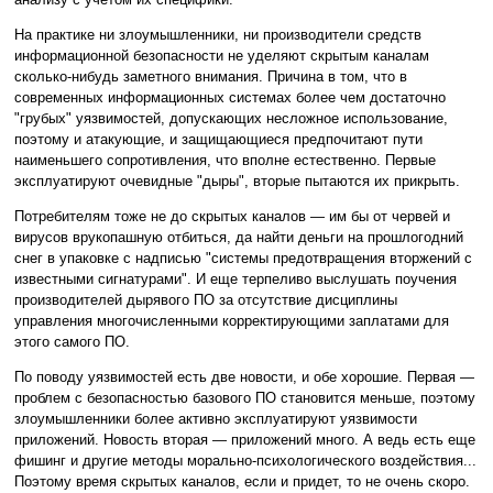
На практике ни злоумышленники, ни производители средств
информационной безопасности не уделяют скрытым каналам
сколько-нибудь заметного внимания. Причина в том, что в
современных информационных системах более чем достаточно
"грубых" уязвимостей, допускающих несложное использование,
поэтому и атакующие, и защищающиеся предпочитают пути
наименьшего сопротивления, что вполне естественно. Первые
эксплуатируют очевидные "дыры", вторые пытаются их прикрыть.
Потребителям тоже не до скрытых каналов — им бы от червей и
вирусов врукопашную отбиться, да найти деньги на прошлогодний
снег в упаковке с надписью "системы предотвращения вторжений с
известными сигнатурами". И еще терпеливо выслушать поучения
производителей дырявого ПО за отсутствие дисциплины
управления многочисленными корректирующими заплатами для
этого самого ПО.
По поводу уязвимостей есть две новости, и обе хорошие. Первая —
проблем с безопасностью базового ПО становится меньше, поэтому
злоумышленники более активно эксплуатируют уязвимости
приложений. Новость вторая — приложений много. А ведь есть еще
фишинг и другие методы морально-психологического воздействия...
Поэтому время скрытых каналов, если и придет, то не очень скоро.