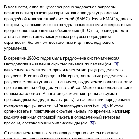
В частности, едва ли целесообразно задаваться вопросом
возможности организации скрытых каналов для управления
враждебной многоагентной системой (ВМАС). Если ВМАС удалось
построить, взломав множество удаленных систем и внедрив в них
вредоносное программное обеспечение (ВПО), то, очевидно, для
этого нашлись коммуникационные ресурсы подходящей
скрытности, более чем достаточные и для последующего
управления.
В середине 1980-х годов была предложена систематическая
методология выявления скрытых каналов по памяти (см.
[3]
),
ключевым элементом которой является матрица разделяемых
ресурсов. В сетевой среде, в Интернет, легальных разделяемых
ресурсов сколько угодно — например, выделяемое пользователям
пространство на общедоступных сайтах. Можно воспользоваться и
полями заголовков IP-пакетов (скажем, контрольная сумма —
превосходный кандидат на эту роль), и начальными порядковыми
номерами при установке TCP-взаимодействия (см.
[4]
). Можно
организовать и практичные скрытые каналы по времени, например,
кодируя единицу отправкой пакета в определенный интервал
времени, составляющий миллисекунды (см.
[5]
).
С появлением мощных многопроцессорных систем с общей
памятью полоса пропускания скрытых каналов подскочила до