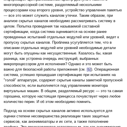
многопроцессорной системе, разделяемый несколькими
процессорами кэш второго уровня, устройство управления памятью
— все это может служить каналом утечки. Таким образом, при
анализе скрытых каналов необходимо рассматривать систему в
целом. Попытка проведения так называемой составной
сертификации, когда система оценивается на основе ранее
проведенных испытаний отдельных модулей или уровней, ведет к
пропуску скрытых каналов. Проблема усугубляется тем, что в
описании отдельных модулей или уровней необходимые детали
могут быть опущены как несущественные. Казалось бы, какая
разница, как устроена очередь инструкций, выбранных
микропроцессором для исполнения? Однако и это может быть
важно для безопасной работы приложения (см.
[6]
). Операционная
система, успешно прошедшая сертификацию при испытаниях на
"голой" аппаратуре, содержит скрытые каналы заметной пропускной
способности, если выполняется под управлением монитора
виртуальных машин. В общем, разделяемый ресурс — это та самая
горошина, которую настоящая принцесса почувствует через любое
количество перин. И об этом необходимо помнить.
Подход на основе скрытых каналов активно используется для
оценки степени несовершенства реализации таких защитных
сервисов, как анонимизаторы и их сети, а также пополнение
трафика. Это представляется естественным, так как анонимизация