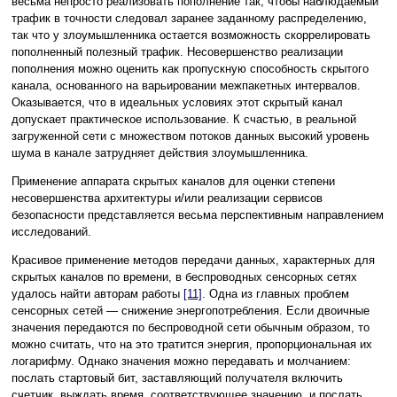
весьма непросто реализовать пополнение так, чтобы наблюдаемый
трафик в точности следовал заранее заданному распределению,
так что у злоумышленника остается возможность скоррелировать
пополненный полезный трафик. Несовершенство реализации
пополнения можно оценить как пропускную способность скрытого
канала, основанного на варьировании межпакетных интервалов.
Оказывается, что в идеальных условиях этот скрытый канал
допускает практическое использование. К счастью, в реальной
загруженной сети с множеством потоков данных высокий уровень
шума в канале затрудняет действия злоумышленника.
Применение аппарата скрытых каналов для оценки степени
несовершенства архитектуры и/или реализации сервисов
безопасности представляется весьма перспективным направлением
исследований.
Красивое применение методов передачи данных, характерных для
скрытых каналов по времени, в беспроводных сенсорных сетях
удалось найти авторам работы
[11]
. Одна из главных проблем
сенсорных сетей — снижение энергопотребления. Если двоичные
значения передаются по беспроводной сети обычным образом, то
можно считать, что на это тратится энергия, пропорциональная их
логарифму. Однако значения можно передавать и молчанием:
послать стартовый бит, заставляющий получателя включить
счетчик, выждать время, соответствующее значению, и послать