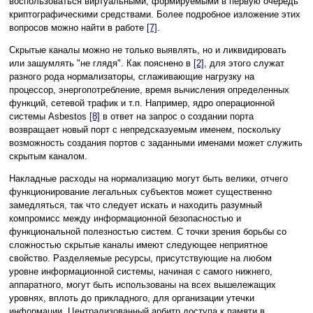
воспользоваться виртуальными, формируемыми в первую очередь
криптографическими средствами. Более подробное изложение этих
вопросов можно найти в работе
[7]
.
Скрытые каналы можно не только выявлять, но и ликвидировать
или зашумлять "не глядя". Как пояснено в
[2]
, для этого служат
разного рода нормализаторы, сглаживающие нагрузку на
процессор, энергопотребление, время вычисления определенных
функций, сетевой трафик и т.п. Например, ядро операционной
системы Asbestos
[8]
в ответ на запрос о создании порта
возвращает новый порт с непредсказуемым именем, поскольку
возможность создания портов с заданными именами может служить
скрытым каналом.
Накладные расходы на нормализацию могут быть велики, отчего
функционирование легальных субъектов может существенно
замедляться, так что следует искать и находить разумный
компромисс между информационной безопасностью и
функциональной полезностью систем. С точки зрения борьбы со
сложностью скрытые каналы имеют следующее неприятное
свойство. Разделяемые ресурсы, присутствующие на любом
уровне информационной системы, начиная с самого нижнего,
аппаратного, могут быть использованы на всех вышележащих
уровнях, вплоть до прикладного, для организации утечки
информации. Централизованный арбитр доступа к памяти в