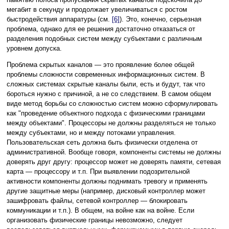
мегабит в секунду и продолжает увеличиваться с ростом
быстродействия аппаратуры (см.
[6]
). Это, конечно, серьезная
проблема, однако для ее решения достаточно отказаться от
разделения подобных систем между субъектами с различным
уровнем допуска.
Проблема скрытых каналов — это проявление более общей
проблемы сложности современных информационных систем. В
сложных системах скрытые каналы были, есть и будут, так что
бороться нужно с причиной, а не со следствием. В самом общем
виде метод борьбы со сложностью систем можно сформулировать
как "проведение объектного подхода с физическими границами
между объектами". Процессоры не должны разделяться не только
между субъектами, но и между потоками управления.
Пользовательская сеть должна быть физически отделена от
административной. Вообще говоря, компоненты системы не должны
доверять друг другу: процессор может не доверять памяти, сетевая
карта — процессору и т.п. При выявлении подозрительной
активности компоненты должны поднимать тревогу и применять
другие защитные меры (например, дисковый контроллер может
зашифровать файлы, сетевой контроллер — блокировать
коммуникации и т.п.). В общем, на войне как на войне. Если
организовать физические границы невозможно, следует