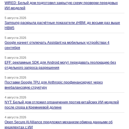
WIRED: Белый дом подготовил закрытую схему проверки передовых
ИИ-моделей
5 августа 2026
Samsung раскрыла расчётные показатели zHBM: до восьми раз выше
HBM5
5 августа 2026
Google начнет отключать Assistant на мобильных устройствах 4
сентября
5 августа 2026
EFF: рекламные SDK для Android могут передавать геолокацию без
отдельного запроса разрешения
5 августа 2026
Поставки Google TPU для Anthropic профинансируют через
внебалансовую структуру
4 августа 2026
NYT: Белый дом отложил ограничения против китайских ИИ-моделей
после спора в Кремниевой долине
4 августа 2026
Open Secure AI Alliance предложил механизм обмена данными об
инцидентах с ИИ