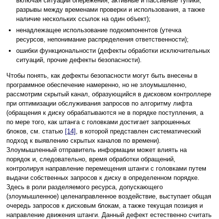
включая ситуации опережения, активные и пассивные тупики,
разрывы между временами проверки и использования, а также
наличие нескольких ссылок на один объект);
ненадлежащее использование подкомпонентов (утечка
ресурсов, непонимание распределения ответственности);
ошибки функциональности (дефекты обработки исключительных
ситуаций, прочие дефекты безопасности).
Чтобы понять, как дефекты безопасности могут быть внесены в
программное обеспечение намеренно, но не злоумышленно,
рассмотрим скрытый канал, образующийся в дисковом контроллере
при оптимизации обслуживания запросов по алгоритму лифта
(обращения к диску обрабатываются не в порядке поступления, а
по мере того, как штанга с головками достигает запрошенных
блоков, см. статью
[14]
, в которой представлен систематический
подход к выявлению скрытых каналов по времени).
Злоумышленный отправитель информации может влиять на
порядок и, следовательно, время обработки обращений,
контролируя направление перемещения штанги с головками путем
выдачи собственных запросов к диску в определенном порядке.
Здесь в роли разделяемого ресурса, допускающего
(злоумышленное) целенаправленное воздействие, выступает общая
очередь запросов к дисковым блокам, а также текущая позиция и
направление движения штанги. Данный дефект естественно считать