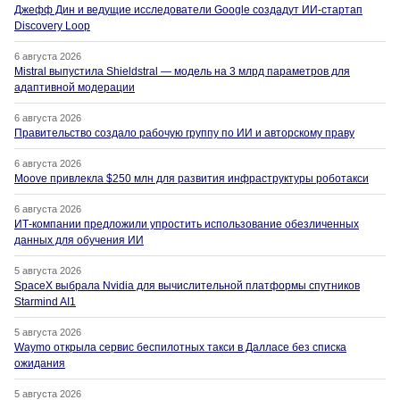
Джефф Дин и ведущие исследователи Google создадут ИИ-стартап
Discovery Loop
6 августа 2026
Mistral выпустила Shieldstral — модель на 3 млрд параметров для
адаптивной модерации
6 августа 2026
Правительство создало рабочую группу по ИИ и авторскому праву
6 августа 2026
Moove привлекла $250 млн для развития инфраструктуры роботакси
6 августа 2026
ИТ-компании предложили упростить использование обезличенных
данных для обучения ИИ
5 августа 2026
SpaceX выбрала Nvidia для вычислительной платформы спутников
Starmind AI1
5 августа 2026
Waymo открыла сервис беспилотных такси в Далласе без списка
ожидания
5 августа 2026