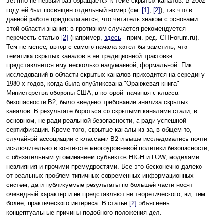
Jet Info не первый раз обращается к теме скрытых каналов. В 2002
году ей был посвящен отдельный номер (см.
[1]
,
[2]
), так что в
данной работе предполагается, что читатель знаком с основами
этой области знания; в противном случается рекомендуется
перечесть статью
[2]
(например,
здесь
- прим. ред. CITForum.ru).
Тем не менее, автор с самого начала хотел бы заметить, что
тематика скрытых каналов в ее традиционной трактовке
представляется ему несколько надуманной, формальной. Пик
исследований в области скрытых каналов приходится на середину
1980-х годов, когда была опубликована "Оранжевая книга"
Министерства обороны США, в которой, начиная с класса
безопасности B2, было введено требование анализа скрытых
каналов. В результате бороться со скрытыми каналами стали, в
основном, не ради реальной безопасности, а ради успешной
сертификации. Кроме того, скрытые каналы из-за, в общем-то,
случайной ассоциации с классами B2 и выше исследовались почти
исключительно в контексте многоуровневой политики безопасности,
с обязательным упоминанием субъектов HIGH и LOW, моделями
невлияния и прочими премудростями. Все это бесконечно далеко
от реальных проблем типичных современных информационных
систем, да и публикуемые результаты по большей части носят
очевидный характер и не представляют ни теоретического, ни, тем
более, практического интереса. В статье
[2]
объяснены
концептуальные причины подобного положения дел.