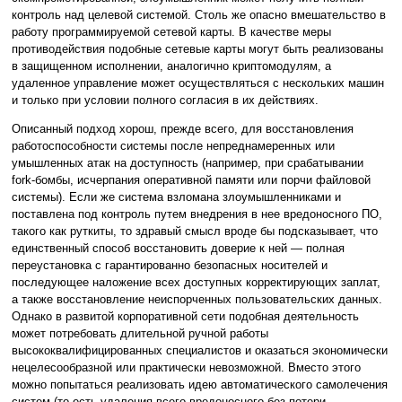
контроль над целевой системой. Столь же опасно вмешательство в
работу программируемой сетевой карты. В качестве меры
противодействия подобные сетевые карты могут быть реализованы
в защищенном исполнении, аналогично криптомодулям, а
удаленное управление может осуществляться с нескольких машин
и только при условии полного согласия в их действиях.
Описанный подход хорош, прежде всего, для восстановления
работоспособности системы после непреднамеренных или
умышленных атак на доступность (например, при срабатывании
fork-бомбы, исчерпания оперативной памяти или порчи файловой
системы). Если же система взломана злоумышленниками и
поставлена под контроль путем внедрения в нее вредоносного ПО,
такого как руткиты, то здравый смысл вроде бы подсказывает, что
единственный способ восстановить доверие к ней — полная
переустановка с гарантированно безопасных носителей и
последующее наложение всех доступных корректирующих заплат,
а также восстановление неиспорченных пользовательских данных.
Однако в развитой корпоративной сети подобная деятельность
может потребовать длительной ручной работы
высококвалифицированных специалистов и оказаться экономически
нецелесообразной или практически невозможной. Вместо этого
можно попытаться реализовать идею автоматического самолечения
систем (то есть удаления всего вредоносного без потери