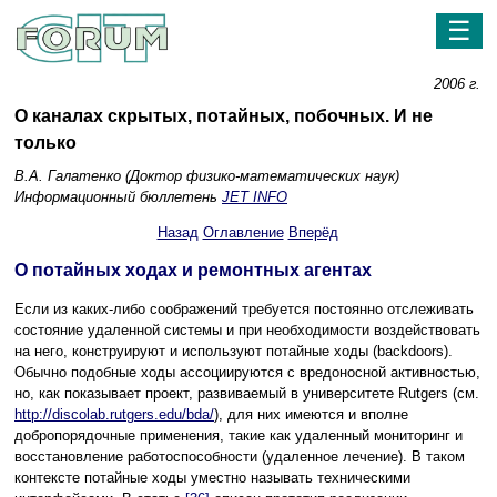
☰
2006 г.
О каналах скрытых, потайных, побочных. И не
только
В.А. Галатенко (Доктор физико-математических наук)
Информационный бюллетень
JET INFO
Назад
Оглавление
Вперёд
О потайных ходах и ремонтных агентах
Если из каких-либо соображений требуется постоянно отслеживать
состояние удаленной системы и при необходимости воздействовать
на него, конструируют и используют потайные ходы (backdoors).
Обычно подобные ходы ассоциируются с вредоносной активностью,
но, как показывает проект, развиваемый в университете Rutgers (см.
http://discolab.rutgers.edu/bda/
), для них имеются и вполне
добропорядочные применения, такие как удаленный мониторинг и
восстановление работоспособности (удаленное лечение). В таком
контексте потайные ходы уместно называть техническими