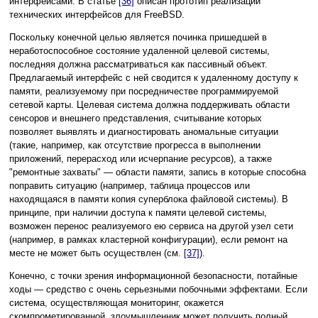
интерфейсами. В статье
[36]
описан прототип реализации
технических интерфейсов для FreeBSD.
Поскольку конечной целью является починка пришедшей в
неработоспособное состояние удаленной целевой системы,
последняя должна рассматриваться как пассивный объект.
Предлагаемый интерфейс с ней сводится к удаленному доступу к
памяти, реализуемому при посредничестве программируемой
сетевой карты. Целевая система должна поддерживать области
сенсоров и внешнего представления, считывание которых
позволяет выявлять и диагностировать аномальные ситуации
(такие, например, как отсутствие прогресса в выполнении
приложений, перерасход или исчерпание ресурсов), а также
"ремонтные захваты" — области памяти, запись в которые способна
поправить ситуацию (например, таблица процессов или
находящаяся в памяти копия суперблока файловой системы). В
принципе, при наличии доступа к памяти целевой системы,
возможен перенос реализуемого ею сервиса на другой узел сети
(например, в рамках кластерной конфигурации), если ремонт на
месте не может быть осуществлен (см.
[37]
).
Конечно, с точки зрения информационной безопасности, потайные
ходы — средство с очень серьезными побочными эффектами. Если
система, осуществляющая мониторинг, окажется
скомпрометированной, злоумышленник может получить полный