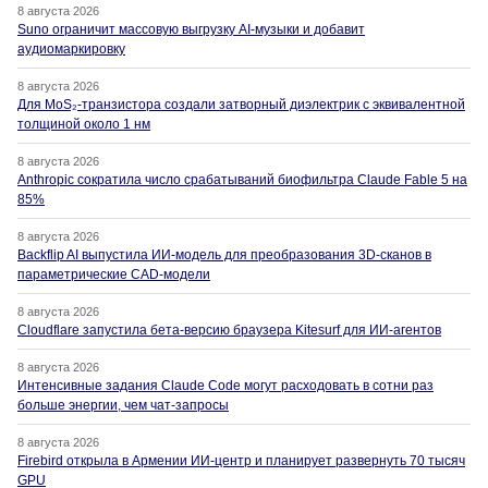
8 августа 2026
Suno ограничит массовую выгрузку AI-музыки и добавит
аудиомаркировку
8 августа 2026
Для MoS₂-транзистора создали затворный диэлектрик с эквивалентной
толщиной около 1 нм
8 августа 2026
Anthropic сократила число срабатываний биофильтра Claude Fable 5 на
85%
8 августа 2026
Backflip AI выпустила ИИ-модель для преобразования 3D-сканов в
параметрические CAD-модели
8 августа 2026
Cloudflare запустила бета-версию браузера Kitesurf для ИИ-агентов
8 августа 2026
Интенсивные задания Claude Code могут расходовать в сотни раз
больше энергии, чем чат-запросы
8 августа 2026
Firebird открыла в Армении ИИ-центр и планирует развернуть 70 тысяч
GPU