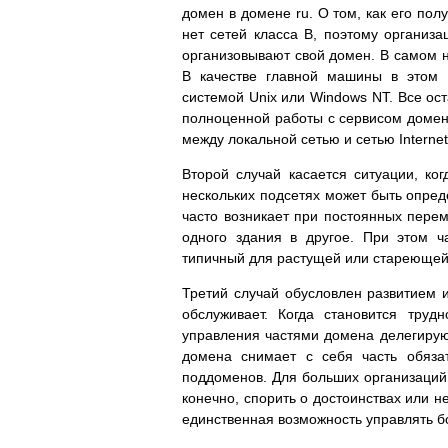
домен в домене ru. О том, как его пол
нет сетей класса B, поэтому организ
организовывают свой домен. В самом н
В качестве главной машины в этом 
системой Unix или Windows NT. Все ос
полноценной работы с сервисом домен
между локальной сетью и сетью Interne
Второй случай касается ситуации, ко
нескольких подсетях может быть опред
часто возникает при постоянных пере
одного здания в другое. При этом ч
типичный для растущей или стареющей
Третий случай обусловлен развитием и
обслуживает. Когда становится тру
управления частями домена делегируют
домена снимает с себя часть обяза
поддоменов. Для больших организаций
конечно, спорить о достоинствах или н
единственная возможность управлять 