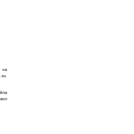
, на
.su.
айла
мвол