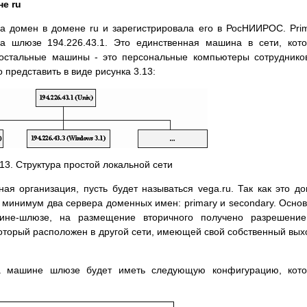
не ru
а домен в домене ru и зарегистрировала его в РосНИИРОС. Pri
а шлюзе 194.226.43.1. Это единственная машина в сети, кот
 остальные машины - это персональные компьютеры сотруднико
представить в виде рисунка 3.13:
.13. Структура простой локальной сети
ая организация, пусть будет называться vega.ru. Так как это д
к минимум два сервера доменных имен: primary и secondary. Осно
шине-шлюзе, на размещение вторичного получено разрешение
который расположен в другой сети, имеющей свой собственный вых
а машине шлюзе будет иметь следующую конфигурацию, кото