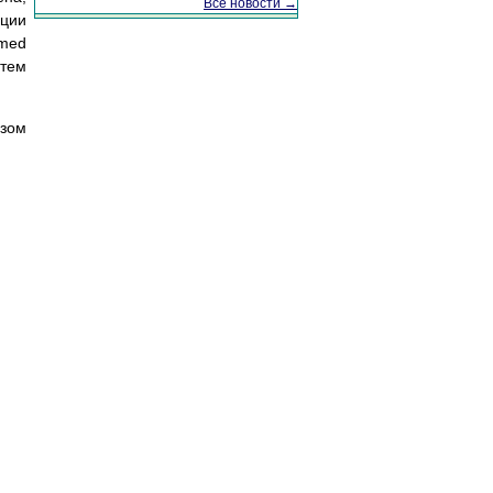
Все новости →
ации
amed
 тем
зом