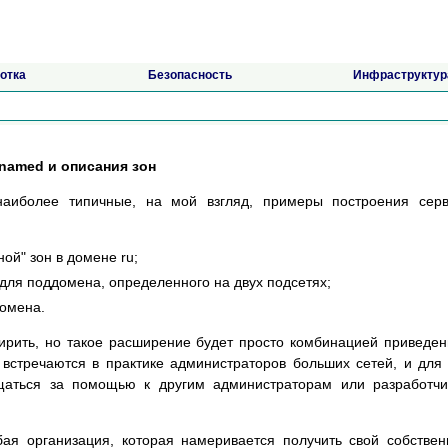
отка
Безопасность
Инфраструктур
named и описания зон
аиболее типичные, на мой взгляд, примеры построения серв
ой" зон в домене ru;
 для поддомена, определенного на двух подсетях;
домена.
ирить, но такое расширение будет просто комбинацией приведе
встречаются в практике администраторов больших сетей, и для
щаться за помощью к другим администраторам или разработч
бая организация, которая намеривается получить свой собстве