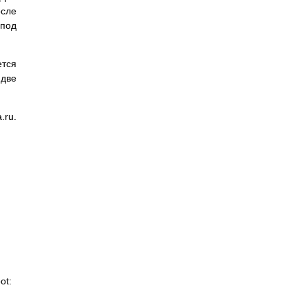
осле
под
тся
 две
.ru.
ot: