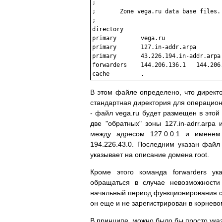
;

;       Zone vega.ru data base files.

;

directory                             
primary       vega.ru                 
primary       127.in-addr.arpa        
primary       43.226.194.in-addr.arpa 
forwarders    144.206.136.1   144.206.
В этом файле определено, что директо
стандартная директория для операцион
- файл vega.ru будет размещен в этой
две "обратных" зоны 127.in-adrr.arpa 
между адресом 127.0.0.1 и именем 
194.226.43.0. Последним указан файл 
указывает на описание домена root.
Кроме этого команда forwarders ук
обращаться в случае невозможности
начальный период функционирования се
он еще и не зарегистрирован в корнево
В принципе, можно было бы просто указ