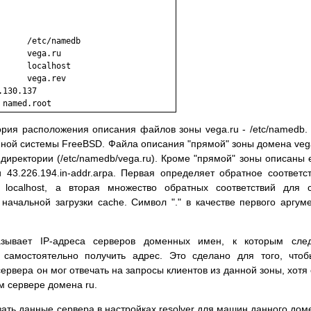
     /etc/namedb

     vega.ru

     localhost

     vega.rev

130.137

рия расположения описания файлов зоны vega.ru - /etc/namedb.
ной системы FreeBSD. Файла описания "прямой" зоны домена veg
 директории (/etc/namedb/vega.ru). Кроме "прямой" зоны описаны
и 43.226.194.in-addr.arpa. Первая определяет обратное соответс
localhost, а вторая множество обратных соответствий для 
начальной загрузки cache. Символ "." в качестве первого аргум
азывает IP-адреса серверов доменных имен, к которым след
 самостоятельно получить адрес. Это сделано для того, что
рвера он мог отвечать на запросы клиентов из данной зоны, хотя
м сервере домена ru.
ать данные сервера в настройках resolver для машин данного дом