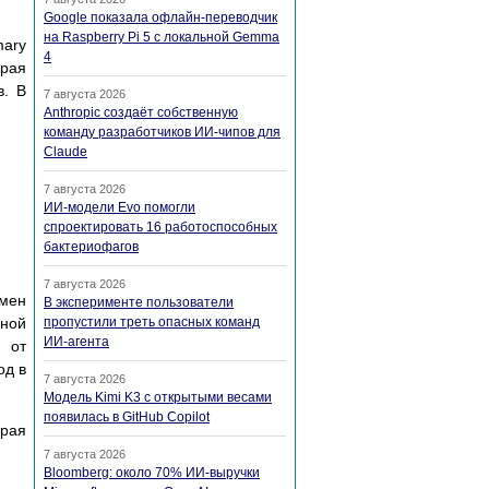
Google показала офлайн-переводчик
на Raspberry Pi 5 с локальной Gemma
mary
4
орая
в. В
7 августа 2026
Anthropic создаёт собственную
команду разработчиков ИИ-чипов для
Claude
7 августа 2026
ИИ-модели Evo помогли
спроектировать 16 работоспособных
бактериофагов
7 августа 2026
омен
В эксперименте пользователи
вной
пропустили треть опасных команд
ИИ-агента
 от
од в
7 августа 2026
Модель Kimi K3 с открытыми весами
появилась в GitHub Copilot
рая
7 августа 2026
Bloomberg: около 70% ИИ-выручки