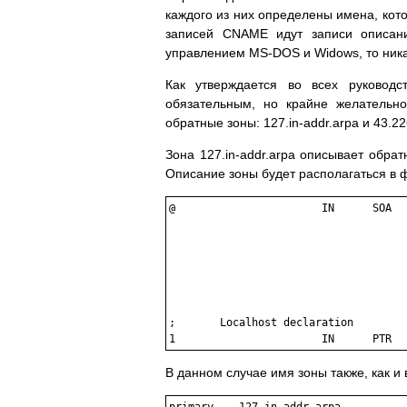
каждого из них определены имена, кот
записей CNAME идут записи описан
управлением MS-DOS и Widows, то ника
Как утверждается во всех руковод
обязательным, но крайне желательн
обратные зоны: 127.in-addr.arpa и 43.22
Зона 127.in-addr.arpa описывает обрат
Описание зоны будет располагаться в ф
@                       IN      SOA  
                                     
                                      
                                      
                                      
                                      
                                      
;       Localhost declaration

В данном случае имя зоны также, как и