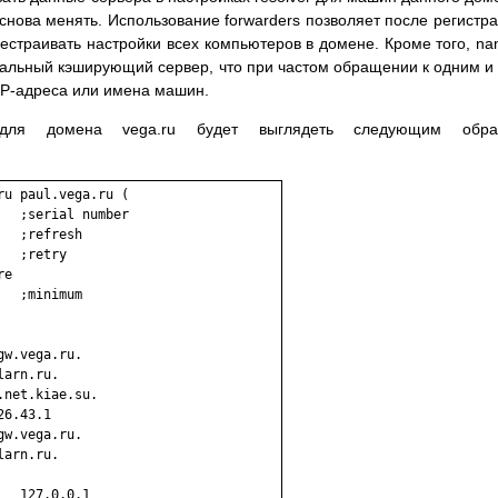
снова менять. Использование forwarders позволяет после регистр
страивать настройки всех компьютеров в домене. Кроме того, n
туальный кэширующий сервер, что при частом обращении к одним и
IP-адреса или имена машин.
для домена vega.ru будет выглядеть следующим обра
u paul.vega.ru (

  ;serial number

  ;refresh

  ;retry

e

  ;minimum

w.vega.ru.

arn.ru.

net.kiae.su.

6.43.1

w.vega.ru.

arn.ru.

  127.0.0.1
