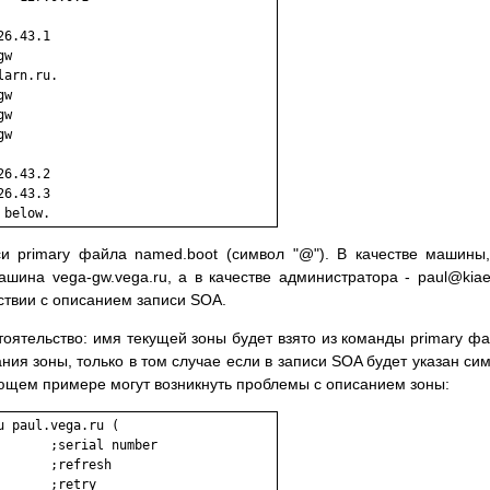
6.43.1

w

arn.ru.

w

w

w

6.43.2

6.43.3

и primary файла named.boot (символ "@"). В качестве машины
ашина vega-gw.vega.ru, а в качестве администратора - paul@kiae
ствии с описанием записи SOA.
ятельство: имя текущей зоны будет взято из команды primary ф
ния зоны, только в том случае если в записи SOA будет указан си
ющем примере могут возникнуть проблемы с описанием зоны:
 paul.vega.ru (

      ;serial number

      ;refresh

      ;retry
