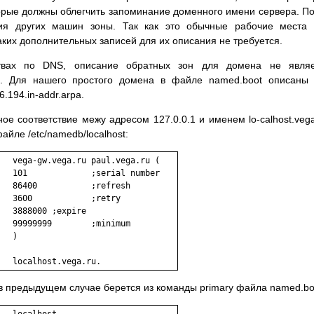
орые должны облегчить запоминание доменного имени сервера. П
ия других машин зоны. Так как это обычные рабочие места 
ких дополнительных записей для их описания не требуется.
ствах по DNS, описание обратных зон для домена не являе
о. Для нашего простого домена в файле named.boot описаны
6.194.in-addr.arpa.
ное соответствие межу адресом 127.0.0.1 и именем lo-calhost.vega
айле /etc/namedb/localhost:
   vega-gw.vega.ru paul.vega.ru (

   101             ;serial number

  86400           ;refresh

  3600            ;retry

  3888000 ;expire

  99999999        ;minimum

  )

 в предыдущем случае берется из команды primary файла named.bo