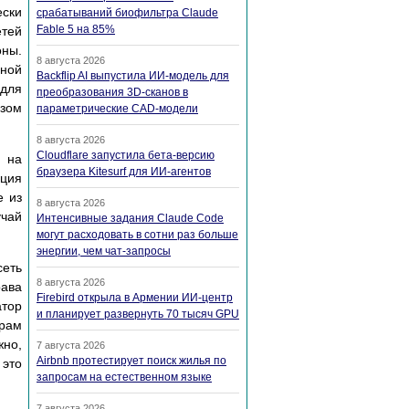
ески
срабатываний биофильтра Claude
Fable 5 на 85%
етей
оны.
8 августа 2026
ной
Backflip AI выпустила ИИ-модель для
 для
преобразования 3D-сканов в
юзом
параметрические CAD-модели
8 августа 2026
Cloudflare запустила бета-версию
м на
браузера Kitesurf для ИИ-агентов
ация
е из
8 августа 2026
учай
Интенсивные задания Claude Code
могут расходовать в сотни раз больше
энергии, чем чат-запросы
сеть
8 августа 2026
рава
Firebird открыла в Армении ИИ-центр
атор
и планирует развернуть 70 тысяч GPU
рам
жно,
7 августа 2026
Airbnb протестирует поиск жилья по
 это
запросам на естественном языке
7 августа 2026