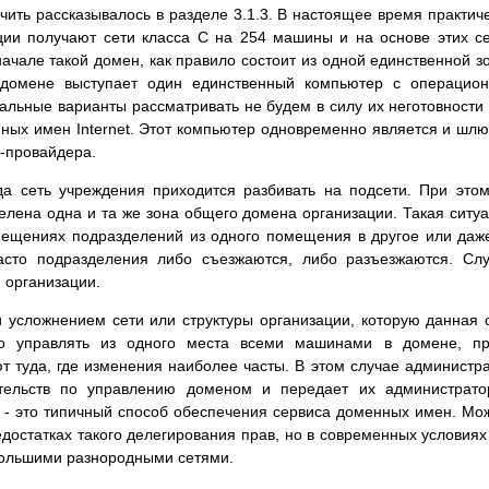
учить рассказывалось в разделе 3.1.3. В настоящее время практич
ации получают сети класса C на 254 машины и на основе этих с
ачале такой домен, как правило состоит из одной единственной з
домене выступает один единственный компьютер с операцион
тальные варианты рассматривать не будем в силу их неготовности
ных имен Internet. Этот компьютер одновременно является и шл
t-провайдера.
гда сеть учреждения приходится разбивать на подсети. При это
елена одна и та же зона общего домена организации. Такая ситу
мещениях подразделений из одного помещения в другое или даж
асто подразделения либо съезжаются, либо разъезжаются. Сл
 организации.
 усложнением сети или структуры организации, которую данная 
дно управлять из одного места всеми машинами в домене, п
 туда, где изменения наиболее часты. В этом случае администр
тельств по управлению доменом и передает их администрато
 - это типичный способ обеспечения сервиса доменных имен. Мо
едостатках такого делегирования прав, но в современных условиях
большими разнородными сетями.