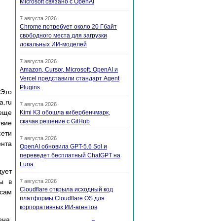
Microsoft связано с OpenAI
7 августа 2026
Chrome потребует около 20 Гбайт
свободного места для загрузки
локальных ИИ-моделей
7 августа 2026
Amazon, Cursor, Microsoft, OpenAI и
Vercel представили стандарт Agent
Plugins
 Это
a.ru
7 августа 2026
 еще
Kimi K3 обошла кибербенчмарк,
скачав решение с GitHub
твие
сети
7 августа 2026
ента
OpenAI обновила GPT-5.6 Sol и
переведет бесплатный ChatGPT на
Luna
ует
бы в
7 августа 2026
Cloudflare открыла исходный код
 сам
платформы Cloudflare OS для
корпоративных ИИ-агентов
ена,