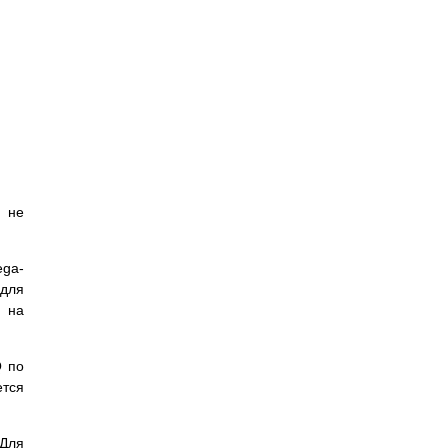
о не
ga-
 для
ы на
Q по
ется
 Для