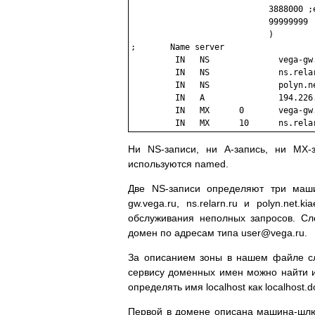
                            3888000 ;e
                            99999999  
                            )

;       Name server

         IN   NS              vega-gw.
         IN   NS              ns.relar
         IN   NS              polyn.ne
         IN   A               194.226.
         IN   MX      0       vega-gw.
Ни NS-записи, ни A-запись, ни MX-
используются named.
Две NS-записи определяют три маш
gw.vega.ru, ns.relarn.ru и polyn.net
обслуживания неполных запросов. С
домен по адресам типа user@vega.ru.
За описанием зоны в нашем файле сле
сервису доменных имен можно найти и
определять имя localhost как localhost.
Первой в домене описана машина-шлю