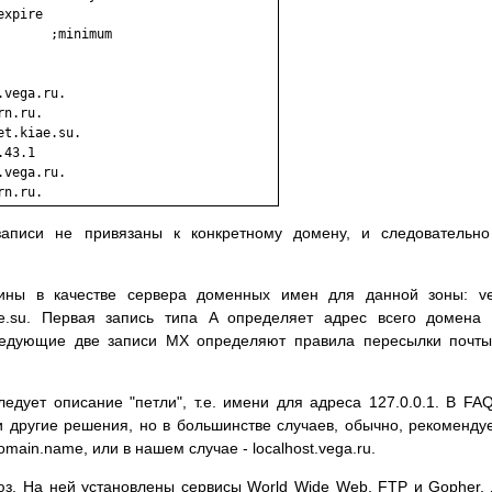
xpire

      ;minimum

vega.ru.

n.ru.

t.kiae.su.

43.1

vega.ru.

записи не привязаны к конкретному домену, и следовательн
ины в качестве сервера доменных имен для данной зоны: ve
.kiae.su. Первая запись типа A определяет адрес всего домена
ледующие две записи MX определяют правила пересылки почт
дует описание "петли", т.е. имени для адреса 127.0.0.1. В FA
 другие решения, но в большинстве случаев, обычно, рекоменду
domain.name, или в нашем случае - localhost.vega.ru.
з. На ней установлены сервисы World Wide Web, FTP и Gopher.