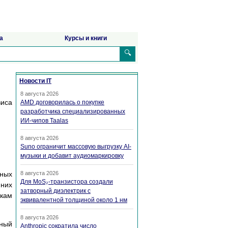
а
Курсы и книги
🔍
Новости IT
8 августа 2026
иса
AMD договорилась о покупке
разработчика специализированных
ИИ-чипов Taalas
8 августа 2026
Suno ограничит массовую выгрузку AI-
музыки и добавит аудиомаркировку
нных
8 августа 2026
Для MoS₂-транзистора создали
 них
затворный диэлектрик с
икам
эквивалентной толщиной около 1 нм
8 августа 2026
нный
Anthropic сократила число