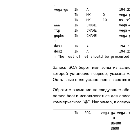
;

vega-gw   IN    A               194.22
          IN    MX      0       vega-g
          IN    MX      10      ns.rel
www       IN    CNAME           vega-g
ftp       IN    CNAME           vega-g
gopher    IN    CNAME           vega-g
;

dos1      IN    A               194.22
dos2      IN    A               194.22
Запись SOA берет имя зоны из запис
которой установлен сервер, указана м
Остальные поля установлены в соответ
Обратите внимание на следующее обсто
named.boot и использоваться для описа
коммерческого "@". Например, в следу
          IN   SOA     vega-gw.vega.ru
                            101       
                            86400     
                            3600      