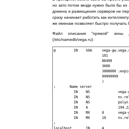
но зато потом везде нужно было бы их 
домена и размещения серверов не пере
сразу начинает работать как интеллек
же именам позволяет быстро получать 
Файл описания "прямой" зоны 
(/etc/namedb/vega.ru):
@         IN    SOA     vega-gw.vega.r
                        101           
                        86400         
                        3600          
                        3888000 ;expir
                        99999999      
                        )

;       Name server

          IN    NS              vega-g
          IN    NS              ns.rel
          IN    NS              polyn.
          IN    A               194.22
          IN    MX      0       vega-g
          IN    MX      10      ns.rel
;

localhost       IN      A             