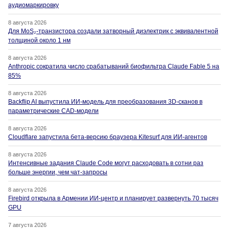
аудиомаркировку
8 августа 2026
Для MoS₂-транзистора создали затворный диэлектрик с эквивалентной
толщиной около 1 нм
8 августа 2026
Anthropic сократила число срабатываний биофильтра Claude Fable 5 на
85%
8 августа 2026
Backflip AI выпустила ИИ-модель для преобразования 3D-сканов в
параметрические CAD-модели
8 августа 2026
Cloudflare запустила бета-версию браузера Kitesurf для ИИ-агентов
8 августа 2026
Интенсивные задания Claude Code могут расходовать в сотни раз
больше энергии, чем чат-запросы
8 августа 2026
Firebird открыла в Армении ИИ-центр и планирует развернуть 70 тысяч
GPU
7 августа 2026