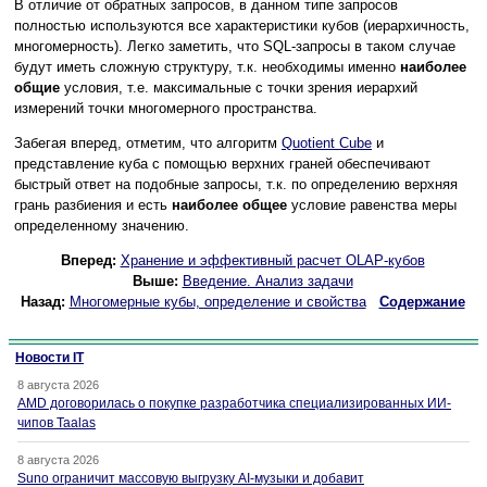
В отличие от обратных запросов, в данном типе запросов
полностью используются все характеристики кубов (иерархичность,
многомерность). Легко заметить, что SQL-запросы в таком случае
будут иметь сложную структуру, т.к. необходимы именно
наиболее
общие
условия, т.е. максимальные с точки зрения иерархий
измерений точки многомерного пространства.
Забегая вперед, отметим, что алгоритм
Quotient Cube
и
представление куба с помощью верхних граней обеспечивают
быстрый ответ на подобные запросы, т.к. по определению верхняя
грань разбиения и есть
наиболее общее
условие равенства меры
определенному значению.
Вперед:
Хранение и эффективный расчет OLAP-кубов
Выше:
Введение. Анализ задачи
Назад:
Многомерные кубы, определение и свойства
Содержание
Новости IT
8 августа 2026
AMD договорилась о покупке разработчика специализированных ИИ-
чипов Taalas
8 августа 2026
Suno ограничит массовую выгрузку AI-музыки и добавит