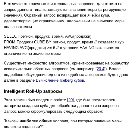
В отличие от точечных и интервальных запросов, для ответа на
запрос данного типа используются значения меры (агрегирующие
значения). Обратный запрос возвращает все ячейки куба,
удовлетворяющие ограничениям, наложенным на значение меры
пользователем.
SELECT регион, продукт, время, AVG(продажи)
FROM Продажи CUBE BY регион, продут, время // создается куб
HAVING AVG(продажи) >= 6 // в условии HAVING заключается
ограничение на значение меры
Существует множество алгоритмов, ориентированных на обработку
исключительно обратных запросов (см например [
20
,
4
]). Более
подробное обсуждение одного из подобных алгоритмов будет дано
далее в разделе
Вычисление Iceberg кубов
.
Intelligent Roll-Up запросы
Этот термин был введен в работе [
20
], где был представлен
алгоритм создания куба для обработки данного типа запросов.
Запрос можно сформулировать следующим образом:
''Каковы
наиболее общие
условия, при которых значение меры
является заданным?''