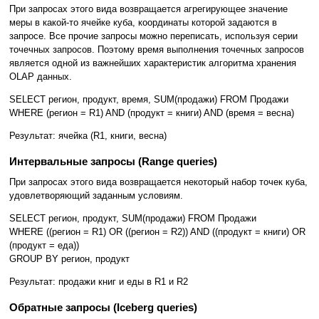
При запросах этого вида возвращается агрегирующее значение
меры в какой-то ячейке куба, координаты которой задаются в
запросе. Все прочие запросы можно переписать, используя серии
точечных запросов. Поэтому время выполнения точечных запросов
является одной из важнейших характеристик алгоритма хранения
OLAP данных.
SELECT регион, продукт, время, SUM(продажи) FROM Продажи
WHERE (регион = R1) AND (продукт = книги) AND (время = весна)
Результат: ячейка (R1, книги, весна)
Интервальные запросы (Range queries)
При запросах этого вида возвращается некоторый набор точек куба,
удовлетворяющий заданным условиям.
SELECT регион, продукт, SUM(продажи) FROM Продажи
WHERE ((регион = R1) OR ((регион = R2)) AND ((продукт = книги) OR
(продукт = еда))
GROUP BY регион, продукт
Результат: продажи книг и еды в R1 и R2
Обратные запросы (Iceberg queries)