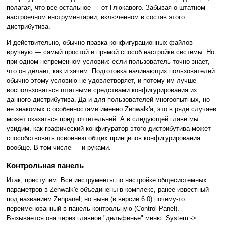
полагая, что все остальное — от Глюкавого. Забывая о штатном
настроечном инструментарии, включенном в состав этого
дистрибутива.
И действительно, обычно правка конфигурационных файлов
вручную — самый простой и прямой способ настройки системы. Но
при одном непременном условии: если пользователь точно знает,
что он делает, как и зачем. Подготовка начинающих пользователей
обычно этому условию не удовлетворяет, и потому им лучше
воспользоваться штатными средствами конфигурирования из
данного дистрибутива. Да и для пользователей многоопытных, но
не знакомых с особенностями именно Zenwalk'а, это в ряде случаев
может оказаться предпочтительней. А в следующей главе мы
увидим, как графический конфигуратор этого дистрибутива может
способствовать освоению общих принципов конфигурирования
вообще. В том числе — и руками.
Контрольная панель
Итак, приступим. Все инструменты по настройке общесистемных
параметров в Zenwalk'е объединены в комплекс, ранее известный
под названием Zenpanel, но ныне (в версии 6.0) почему-то
переименованный в панель контрольную (Control Panel).
Вызывается она через главное "дельфинье" меню: System ->