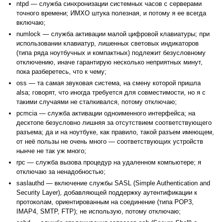
ntpd — служба синхронизации системных часов с серверами
точного времени; ИМХО штука полезная, и потому я ее всегда
включаю;
numlock — служба активации малой цифровой клавиатуры; при
использовании клавиатур, лишенных световых индикаторов
(типа ряда ноутбучных и компактных) подлежит безусловному
отключению, иначе гарантирую несколько неприятных минут,
пока разберетесь, что к чему;
oss — та самая звуковая система, на смену которой пришла
alsa; говорят, что иногда требуется для совместимости, но я с
такими случаями не сталкивался, потому отключаю;
pcmcia — служба активации одноименного интерфейса; на
десктопе безусловно лишняя за отсутствием соответствующего
разъема; да и на ноутбуке, как правило, такой разъем имеющем,
от неё пользы не очень много — соответствующих устройств
нынче не так уж много;
rpc — служба вызова процедур на удаленном компьютере; я
отключаю за ненадобностью;
saslauthd — включение службы SASL (Simple Authentication and
Security Layer), добавляющей поддержку аутентификации к
протоколам, ориентированным на соединение (типа POP3,
IMAP4, SMTP, FTP); не использую, потому отключаю;