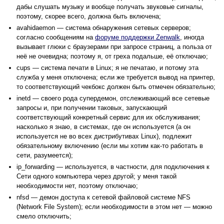
дабы слушать музыку и вообще получать звуковые сигналы,
поэтому, скорее всего, должна быть включена;
avahidaemon — система обнаружения сетевых серверов;
согласно сообщениям на
форуме поддержки Zenwalk
, иногда
вызывает глюки с браузерами при запросе страниц, а польза от
неё не очевидна; поэтому я, от греха подальше, её отключаю;
cups — система печати в Linux; я не печатаю, и потому эта
служба у меня отключена; если же требуется вывод на принтер,
то соответствующий чекбокс должен быть отмечен обязательно;
inetd — своего рода супердемон, отслеживающий все сетевые
запросы и, при получении таковых, запускающий
соответствующий конкретный сервис для их обслуживания;
насколько я знаю, в системах, где он используется (а он
используется не во всех дистрибутивах Linux), подлежит
обязательному включению (если мы хотим как-то работать в
сети, разумеется);
ip_forwarding — используется, в частности, для подключения к
Сети одного компьютера через другой; у меня такой
необходимости нет, поэтому отключаю;
nfsd — демон доступа к сетевой файловой системе NFS
(Network File System); если необходимости в этом нет — можно
смело отключить;