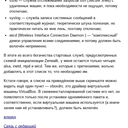
sshd — служба отслеживания запросов ssh (Secure Shell) с
удаленных машин; я пока необходимости не ощущал, потому
отключаю;
syslog — служба записи системных сообщений в
соответствующий журнал; теоретически штука полезная, но
практически читать их мне лень, поэтому отключаю;
wicd (Wireless Interface Connection Daemon ) — "комплексный"
демон управления всеми соединениями; и потому должен быть
включён непременно.
В итоге из всего богачества стартовых служб, предусмотренных
схемой инициализации Zenwalk, у меня остается только четыре:
alsa, inetd, ntpd и wicd. Тем же, которые с претензиями, вольно
добавлять в этот список то, что необходимо им.
Кстати говоря, в списке на приведённом выше скриншоте можно
видеть ещё один пункт — vboxdrv, это драйвер виртуальной
машины VirtualBox. В свежеинсталлированной системе его нет, он
появляется только после установки одноимённого пакета и,
соответственно, если виртуальная машина используется (а иначе
зачем нам её устанавливать?), должен быть включён.
вперед
Связь с редакцией