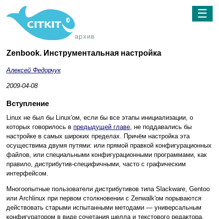
☰
архив
Zenbook. Инструментальная настройка
Алексей Федорчук
2009-04-08
Вступление
Linux не был бы Linux'ом, если бы все этапы инициализации, о
которых говорилось в
предыдущей главе
, не поддавались бы
настройке в самых широких пределах. Причём настройка эта
осуществима двумя путями: или прямой правкой конфигурационных
файлов, или специальными конфигурационными программами, как
правило, дистрибутив-специфичными, часто с графическим
интерфейсом.
Многоопытные пользователи дистрибутивов типа Slackware, Gentoo
или Archlinux при первом столкновении с Zenwalk'ом порываются
действовать старыми испытанными методами — универсальным
конфигуратором в виде сочетания шелла и текстового редактора,