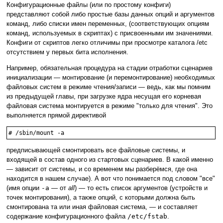
Конфигурационные файлы (или по простому конфиги)
представляют собой либо простые базы данных опций и аргументов
команд, либо списки имен переменных, (соответствующих опциям
команд, используемых в скриптах) с присвоенными им значениями.
Конфиги от скриптов легко отличимы при просмотре каталога /etc
отсутствием у первых бита исполнения.
Например, обязательная процедура на стадии отработки сценариев
инициализации — монтирование (и перемонтирование) необходимых
файловых систем в режиме чтения/записи — ведь, как мы помним
из предыдущей главы, при загрузке ядра несущая его корневая
файловая система монтируется в режиме "только для чтения". Это
выполняется прямой директивой
# /sbin/mount -a
предписывающей смонтировать все файловые системы, и
входящей в состав одного из стартовых сценариев. В какой именно
— зависит от системы, и со временем мы разберёмся, где она
находится в нашем случае). А вот что понимается под словом "все"
(имя опции
-a
— от
all
) — то есть список аргументов (устройств и
точек монтирования), а также опций, с которыми должна быть
смонтирована та или иная файловая система, — и составляет
содержание конфигурационного файла
/etc/fstab
.