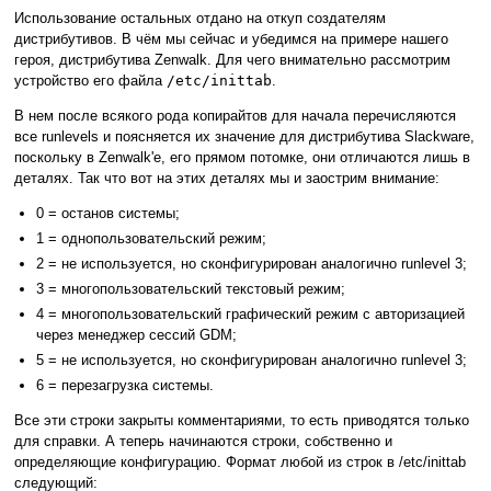
Использование остальных отдано на откуп создателям
дистрибутивов. В чём мы сейчас и убедимся на примере нашего
героя, дистрибутива Zenwalk. Для чего внимательно рассмотрим
устройство его файла
/etc/inittab
.
В нем после всякого рода копирайтов для начала перечисляются
все runlevels и поясняется их значение для дистрибутива Slackware,
поскольку в Zenwalk'е, его прямом потомке, они отличаются лишь в
деталях. Так что вот на этих деталях мы и заострим внимание:
0 = останов системы;
1 = однопользовательский режим;
2 = не используется, но сконфигурирован аналогично runlevel 3;
3 = многопользовательский текстовый режим;
4 = многопользовательский графический режим с авторизацией
через менеджер сессий GDM;
5 = не используется, но сконфигурирован аналогично runlevel 3;
6 = перезагрузка системы.
Все эти строки закрыты комментариями, то есть приводятся только
для справки. А теперь начинаются строки, собственно и
определяющие конфигурацию. Формат любой из строк в /etc/inittab
следующий: