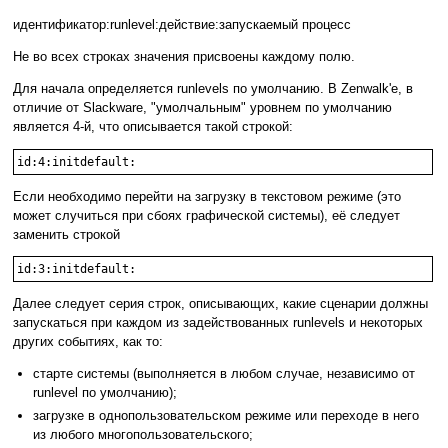
идентификатор:runlevel:действие:запускаемый процесс
Не во всех строках значения присвоены каждому полю.
Для начала определяется runlevels по умолчанию. В Zenwalk'е, в
отличие от Slackware, "умолчальным" уровнем по умолчанию
является 4-й, что описывается такой строкой:
id:4:initdefault:
Если необходимо перейти на загрузку в текстовом режиме (это
может случиться при сбоях графической системы), её следует
заменить строкой
id:3:initdefault:
Далее следует серия строк, описывающих, какие сценарии должны
запускаться при каждом из задействованных runlevels и некоторых
других событиях, как то:
старте системы (выполняется в любом случае, независимо от
runlevel по умолчанию);
загрузке в однопользовательском режиме или переходе в него
из любого многопользовательского;