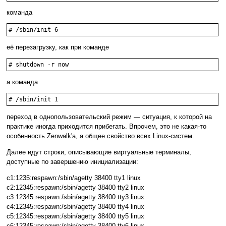
команда
# /sbin/init 6
её перезагрузку, как при команде
# shutdown -r now
а команда
# /sbin/init 1
переход в однопользовательский режим — ситуация, к которой на
практике иногда приходится прибегать. Впрочем, это не какая-то
особенность Zenwalk'а, а общее свойство всех Linux-систем.
Далее идут строки, описывающие виртуальные терминалы,
доступные по завершению инициализации:
c1:1235:respawn:/sbin/agetty 38400 tty1 linux
c2:12345:respawn:/sbin/agetty 38400 tty2 linux
c3:12345:respawn:/sbin/agetty 38400 tty3 linux
c4:12345:respawn:/sbin/agetty 38400 tty4 linux
c5:12345:respawn:/sbin/agetty 38400 tty5 linux
c6:12345:respawn:/sbin/agetty 38400 tty6 linux