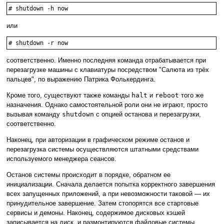
# shutdown -h now
или
# shutdown -r now
соответственно. Именно последняя команда отрабатывается при
перезагрузке машины с клавиатуры посредством "Салюта из трёх
пальцев", по выражению Патрика Фолькердинга.
Кроме того, существуют также команды
halt
и
reboot
того же
назначения. Однако самостоятельной роли они не играют, просто
вызывая команду
shutdown
с опцией останова и перезагрузки,
соответственно.
Наконец, при авторизации в графическом режиме останов и
перезагрузка системы осуществляются штатными средствами
используемого менеджера сеансов.
Останов системы происходит в порядке, обратном ее
инициализации. Сначала делается попытка корректного завершения
всех запущенных приложений, а при невозможности таковой — их
принудительное завершение. Затем стопорятся все стартовые
сервисы и демоны. Наконец, содержимое дисковых кэшей
записывается на диск, и размонтируются файловые системы.