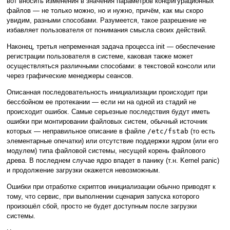
вот вносить изменения в значения параметров конфигурационных
файлов — не только можно, но и нужно, причём, как мы скоро
увидим, разными способами. Разумеется, такое разрешение не
избавляет пользователя от понимания смысла своих действий.
Наконец, третья непременная задача процесса init — обеспечение
регистрации пользователя в системе, каковая также может
осуществляться различными способами: в текстовой консоли или
через графические менеджеры сеансов.
Описанная последовательность инициализации происходит при
бессбойном ее протекании — если ни на одной из стадий не
происходит ошибок. Самые серьезные последствия будут иметь
ошибки при монтировании файловых систем, обычный источник
которых — неправильное описание в файле
/etc/fstab
(то есть
элементарные опечатки) или отсутствие поддержки ядром (или его
модулем) типа файловой системы, несущей корень файлового
древа. В последнем случае ядро впадет в панику (т.н. Kernel panic)
и продолжение загрузки окажется невозможным.
Ошибки при отработке скриптов инициализации обычно приводят к
тому, что сервис, при выполнении сценария запуска которого
произошёл сбой, просто не будет доступным после загрузки
системы.