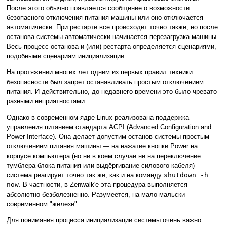
После этого обычно появляется сообщение о возможности
безопасного отключения питания машины или оно отключается
автоматически. При рестарте все происходит точно также, но после
останова системы автоматически начинается перезагрузка машины.
Весь процесс останова и (или) рестарта определяется сценариями,
подобными сценариям инициализации.
На протяжении многих лет одним из первых правил техники
безопасности был запрет останавливать простым отключением
питания. И действительно, до недавнего времени это было чревато
разными неприятностями.
Однако в современном ядре Linux реализована поддержка
управления питанием стандарта ACPI (Advanced Configuration and
Power Interface). Она делает допустим останов системы простым
отключением питания машины — на нажатие кнопки Power на
корпусе компьютера (но ни в коем случае не на переключение
тумблера блока питания или выдёргивание силового кабеля)
система реагирует точно так же, как и на команду
shutdown -h
now
. В частности, в Zenwalk'е эта процедура выполняется
абсолютно безболезненно. Разумеется, на мало-мальски
современном "железе".
Для понимания процесса инициализации системы очень важно