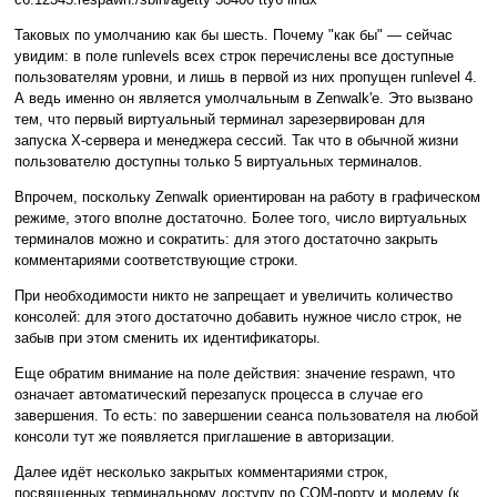
Таковых по умолчанию как бы шесть. Почему "как бы" — сейчас
увидим: в поле runlevels всех строк перечислены все доступные
пользователям уровни, и лишь в первой из них пропущен runlevel 4.
А ведь именно он является умолчальным в Zenwalk'е. Это вызвано
тем, что первый виртуальный терминал зарезервирован для
запуска X-сервера и менеджера сессий. Так что в обычной жизни
пользователю доступны только 5 виртуальных терминалов.
Впрочем, поскольку Zenwalk ориентирован на работу в графическом
режиме, этого вполне достаточно. Более того, число виртуальных
терминалов можно и сократить: для этого достаточно закрыть
комментариями соответствующие строки.
При необходимости никто не запрещает и увеличить количество
консолей: для этого достаточно добавить нужное число строк, не
забыв при этом сменить их идентификаторы.
Еще обратим внимание на поле действия: значение respawn, что
означает автоматический перезапуск процесса в случае его
завершения. То есть: по завершении сеанса пользователя на любой
консоли тут же появляется приглашение в авторизации.
Далее идёт несколько закрытых комментариями строк,
посвященных терминальному доступу по COM-порту и модему (к