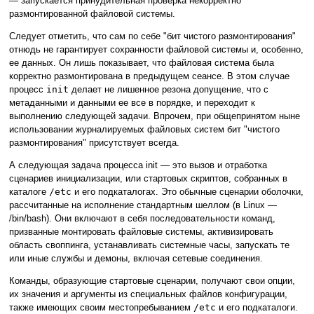
— запускается принудительная проверка некорректно
размонтированной файловой системы.
Следует отметить, что сам по себе "бит чистого размонтирования"
отнюдь не гарантирует сохранности файловой системы и, особенно,
ее данных. Он лишь показывает, что файловая система была
корректно размонтирована в предыдущем сеансе. В этом случае
процесс
init
делает не лишенное резона допущение, что с
метаданными и данными ее все в порядке, и переходит к
выполнению следующей задачи. Впрочем, при общепринятом ныне
использовании журналируемых файловых систем бит "чистого
размонтирования" присутствует всегда.
А следующая задача процесса init — это вызов и отработка
сценариев инициализации, или стартовых скриптов, собранных в
каталоге
/etc
и его подкаталогах. Это обычные сценарии оболочки,
рассчитанные на исполнение стандартным шеллом (в Linux —
/bin/bash). Они включают в себя последовательности команд,
призванные монтировать файловые системы, активизировать
область своппинга, устанавливать системные часы, запускать те
или иные службы и демоны, включая сетевые соединения.
Команды, образующие стартовые сценарии, получают свои опции,
их значения и аргументы из специальных файлов конфигурации,
также имеющих своим местопребыванием
/etc
и его подкаталоги.