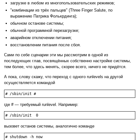
загрузке в любом из многопользовательских режимов;
"комбинации из трёх пальцев" (Three Finger Salute, по
выражению Патрика Фолькрдинга);
обычном останове системы;
обычной программной перезагрузке;
аварийном отключении питания;
восстановлении питания после сбоя.
Сами по себе сценарии эти мы рассмотрим в одной из
последующих глав, посвящённых собственно настройке системы,
тем более, что здесь менять, скорее всего, ничего не придётся.
А пока, слову скажу, что переход с одного runlevels на другой
осуществляется командой
# /sbin/init #
где # — требуемый runlevel. Например:
# /sbin/init  0
вызовет останов системы, аналогично команде
# shutdown -h now