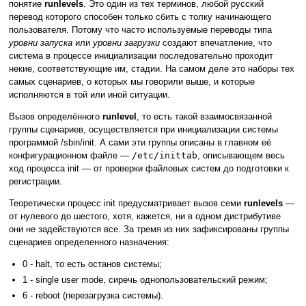
понятие
runlevels
. Это один из тех терминов, любой русский
перевод которого способен только сбить с толку начинающего
пользователя. Потому что часто используемые переводы типа
уровни запуска
или
уровни загрузки
создают впечатление, что
система в процессе инициализации последовательно проходит
некие, соответствующие им, стадии. На самом деле это наборы тех
самых сценариев, о которых мы говорили выше, и которые
исполняются в той или иной ситуации.
Вызов определённого
runlevel
, то есть такой взаимосвязанной
группы сценариев, осуществляется при инициализации системы
программой /sbin/init. А сами эти группы описаны в главном её
конфигурационном файле —
/etc/inittab
, описывающем весь
ход процесса init — от проверки файловых систем до подготовки к
регистрации.
Теоретически процесс init предусматривает вызов семи
runlevels
—
от нулевого до шестого, хотя, кажется, ни в одном дистрибутиве
они не задействуются все. За тремя из них зафиксированы группы
сценариев определенного назначения:
0 - halt, то есть останов системы;
1 - single user mode, сиречь однопользовательский режим;
6 - reboot (перезагрузка системы).