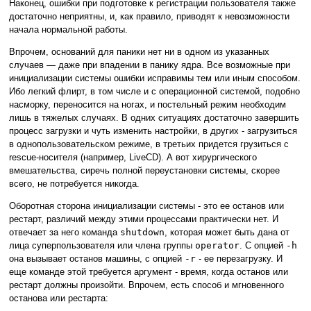
Наконец, ошибки при подготовке к регистрации пользователя также
достаточно неприятны, и, как правило, приводят к невозможности
начала нормальной работы.
Впрочем, оснований для паники нет ни в одном из указанных
случаев — даже при впадении в панику ядра. Все возможные при
инициализации системы ошибки исправимы тем или иным способом.
Ибо легкий флирт, в том числе и с операционной системой, подобно
насморку, переносится на ногах, и постельный режим необходим
лишь в тяжелых случаях. В одних ситуациях достаточно завершить
процесс загрузки и чуть изменить настройки, в других - загрузиться
в однопользовательском режиме, в третьих придется грузиться с
rescue-носителя (например, LiveCD). А вот хирургического
вмешательства, сиречь полной переустановки системы, скорее
всего, не потребуется никогда.
Оборотная сторона инициализации системы - это ее останов или
рестарт, различий между этими процессами практически нет. И
отвечает за него команда
shutdown
, которая может быть дана от
лица суперпользователя или члена группы
operator
. С опцией
-h
она вызывает останов машины, с опцией
-r
- ее перезагрузку. И
еще команде этой требуется аргумент - время, когда останов или
рестарт должны произойти. Впрочем, есть способ и мгновенного
останова или рестарта: