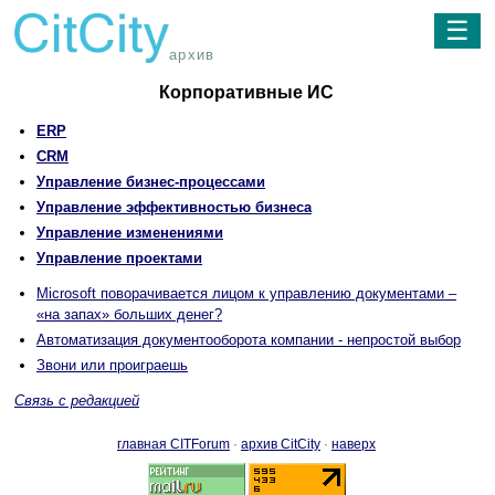
☰
архив
Корпоративные ИС
ERP
CRM
Управление бизнес-процессами
Управление эффективностью бизнеса
Управление изменениями
Управление проектами
Microsoft поворачивается лицом к управлению документами –
«на запах» больших денег?
Автоматизация документооборота компании - непростой выбор
Звони или проиграешь
Связь с редакцией
главная CITForum
·
архив CitCity
·
наверх