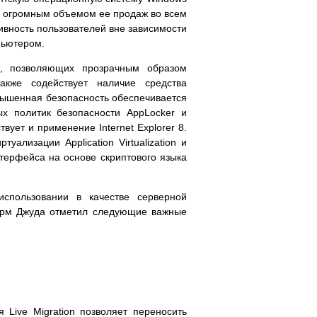
и, огромным объемом ее продаж во всем
вность пользователей вне зависимости
пьютером.
e, позволяющих прозрачным образом
кже содействует наличие средства
овышенная безопасность обеспечивается
ых политик безопасности AppLocker и
ует и применение Internet Explorer 8.
лизации Application Virtualization и
нтерфейса на основе скриптового языка
спользовании в качестве серверной
Норм Джуда отметил следующие важные
Live Migration позволяет переносить