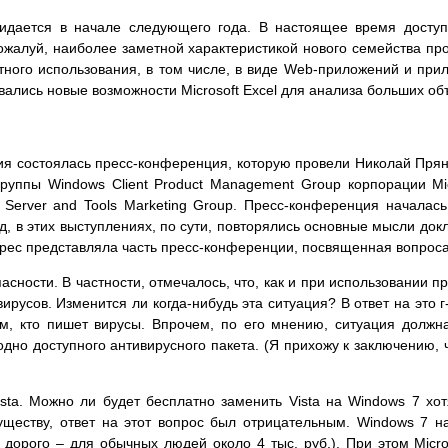
ожидается в начале следующего года. В настоящее время доступ
жалуй, наиболее заметной характеристикой нового семейства про
тного использования, в том числе, в виде Web-приложений и пр
вались новые возможности Microsoft Excel для анализа больших о
ния состоялась пресс-конференция, которую провели Николай Пря
 группы Windows Client Product Management Group корпорации Mi
 Server and Tools Marketing Group. Пресс-конференция началась
, в этих выступлениях, по сути, повторялись основные мысли докл
ерес представляла часть пресс-конференции, посвященная вопроса
сности. В частности, отмечалось, что, как и при использовании п
ирусов. Изменится ли когда-нибудь эта ситуация? В ответ на это 
ем, кто пишет вирусы. Впрочем, по его мнению, ситуация должн
одно доступного антивирусного пакета. (Я прихожу к заключению, 
ta. Можно ли будет бесплатно заменить Vista на Windows 7 хот
ществу, ответ на этот вопрос был отрицательным. Windows 7 на
 дорого – для обычных людей около 4 тыс. руб.). При этом Micros