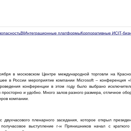
зопасность
BI
Интеграционные платформы
Корпоративные ИС
IT-биз
оября в московском Центре международной торговли на Красн
шее в России мероприятие компании Microsoft – конференция
роведения конференции в этом году было выбрано исключител
и просторно и удобно. Много залов разного размера, отличное обо
еров компании.
с двухчасового пленарного заседания, которое открыл президент
получасовое выступление г-н Прянишников начал с краткого