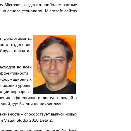
у Microsoft, выделил наиболее важные
а основе технологий Microsoft: сайтах
и департамента
кого отделения
 Джуда посвятил
асходов во всех
ффективности»,
информационных
снижения уровня
дации серверных
ечения эффективного доступа людей к
ний, где бы они ни находились.
ктивности» способствует выпуск новых
 Visual Studio 2010 Beta 2.
иентскую операционную систему Windows