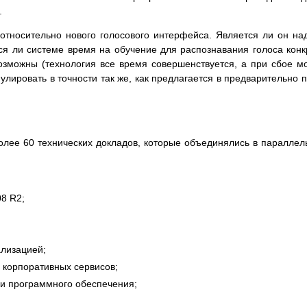
.
 относительно нового голосового интерфейса. Является ли он н
ся ли системе время на обучение для распознавания голоса конк
озможны (технология все время совершенствуется, а при сбое мо
лировать в точности так же, как предлагается в предварительно
лее 60 технических докладов, которые объединялись в паралле
8 R2;
лизацией;
 корпоративных сервисов;
ки программного обеспечения;