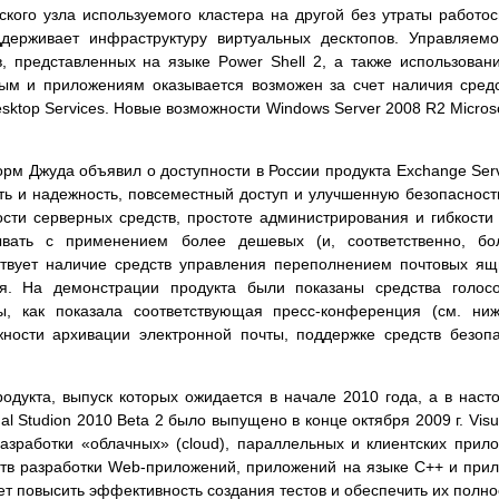
кого узла используемого кластера на другой без утраты работ
держивает инфраструктуру виртуальных десктопов. Управляем
, представленных на языке Power Shell 2, а также использован
ым и приложениям оказывается возможен за счет наличия средст
ktop Services. Новые возможности Windows Server 2008 R2 Microso
рм Джуда объявил о доступности в России продукта Exchange Ser
ость и надежность, повсеместный доступ и улучшенную безопасност
сти серверных средств, простоте администрирования и гибкости 
вать с применением более дешевых (и, соответственно, бол
твует наличие средств управления переполнением почтовых ящи
ия. На демонстрации продукта были показаны средства голос
ы, как показала соответствующая пресс-конференция (см. ниж
жности архивации электронной почты, поддержке средств безо
одукта, выпуск которых ожидается в начале 2010 года, а в наст
l Studion 2010 Beta 2 было выпущено в конце октября 2009 г. Visu
азработки «облачных» (cloud), параллельных и клиентских прил
тв разработки Web-приложений, приложений на языке C++ и прил
ет повысить эффективность создания тестов и обеспечить их полн