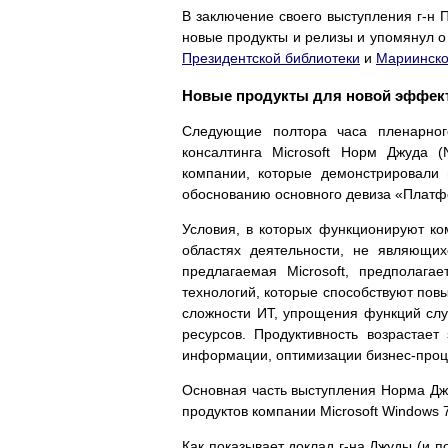
В заключение своего выступления г-н
новые продукты и релизы и упомянул о 
Президентской библиотеки
и
Мариинско
Новые продукты для новой эффек
Следующие полтора часа пленарного
консалтинга Microsoft Норм Джуда 
компании, которые демонстрировали 
обоснованию основного девиза «Платф
Условия, в которых функционируют ко
областях деятельности, не являющих
предлагаемая Microsoft, предполаг
технологий, которые способствуют по
сложности ИТ, упрощения функций слу
ресурсов. Продуктивность возрастае
информации, оптимизации бизнес-проце
Основная часть выступления Норма Дж
продуктов компании Microsoft Windows 7,
Как показывает доклад г-на Джуды (и 