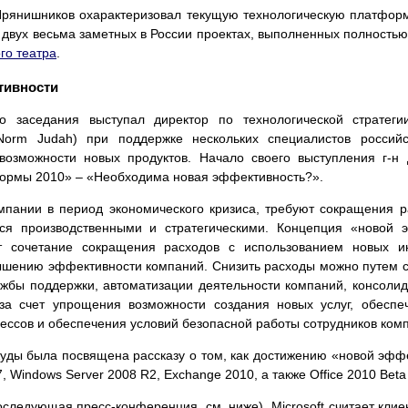
 Прянишников охарактеризовал текущую технологическую платформ
двух весьма заметных в России проектах, выполненных полностью н
го театра
.
тивности
 заседания выступал директор по технологической стратеги
(Norm Judah) при поддержке нескольких специалистов российс
возможности новых продуктов. Начало своего выступления г-н
ормы 2010» – «Необходима новая эффективность?».
мпании в период экономического кризиса, требуют сокращения р
ся производственными и стратегическими. Концепция «новой э
ает сочетание сокращения расходов с использованием новых 
вышению эффективности компаний. Снизить расходы можно путем 
жбы поддержки, автоматизации деятельности компаний, консоли
т за счет упрощения возможности создания новых услуг, обесп
ссов и обеспечения условий безопасной работы сотрудников компа
уды была посвящена рассказу о том, как достижению «новой эффе
 Windows Server 2008 R2, Exchange 2010, а также Office 2010 Beta и
последующая пресс-конференция, см. ниже), Microsoft считает кл