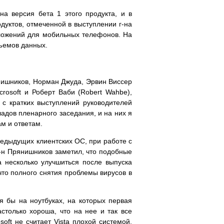
на версия бета 1 этого продукта, и в
дуктов, отмеченной в выступлении г-на
иложений для мобильных телефонов. На
бъемов данных.
нишников, Норман Джуда, Эрвин Виссер
crosoft и Роберт Ваби (Robert Wahbe),
 с кратких выступлений руководителей
адов пленарного заседания, и на них я
м и ответам.
редыдущих клиентских ОС, при работе с
г-н Прянишников заметил, что подобные
а несколько улучшиться после выпуска
что полного снятия проблемы вирусов в
я бы на ноутбуках, на которых первая
столько хороша, что на нее и так все
oft не считает Vista плохой системой,