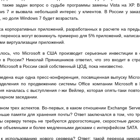
также задан вопрос о судьбе программы замены Vista на XP. В 
s 7 и вызвала небольшой интерес у клиентов. В России у заказ
, но доля Windows 7 будет возрастать.
са корпоративных приложений, разработанных в расчете на преды
 переноса могут возникнуть примерно для 5% приложений, написа
ами виртуализации приложений.
лось, что Microsoft в США производит серьезные инвестиции в
 в России? Николай Прянишников ответил, что это входит в стра
Microsoft в России свой собственный ЦОД, пока неизвестно.
едена еще одна пресс-конференция, посвященная выпуску Microso
азделения по продвижению системы Office компании Microsoft 
ия началась с выступления г-жи Вейлер, которая опять-таки повто
нарном заседании.
вном трех аспектов. Во-первых, в каком отношении Exchange Serve
ньше памяти для хранения почты? Ответ заключался в том, что т
ы серверу теперь не требуются дорогостоящие, скоростные диско
ее объемными и более медленными дисками с интерфейсом SATA.
 к использованию нового сервера? Ответ: такой переход никог