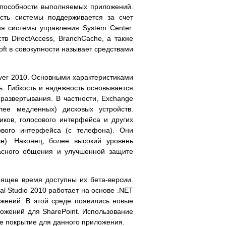
оспособности выполняемых приложений.
ость системы поддерживается за счет
ия системы управления System Center.
в DirectAccess, BranchCache, а также
ft в совокупности называет средствами
ver 2010. Основными характеристиками
ь. Гибкость и надежность основывается
развертывания. В частности, Exchange
ее медленных) дисковых устройств.
ков, голосового интерфейса и других
ового интерфейса (с телефона). Они
е). Наконец, более высокий уровень
пасного общения и улучшенной защите
оящее время доступны их бета-версии.
al Studio 2010 работает на основе .NET
ожений. В этой среде появились новые
ожений для SharePoint. Использование
ое покрытие для данного приложения.