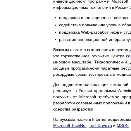
инвестиционной программе Microsoft
информационных технологий в России 
поддержка инновационных начинающ
содействие повышению уровню образ
поддержка Web-разработчиков и сту
развитие инновационной инфраструк
Важным шагом в выполнении инвестици
что торжественное открытие Центра
со
мировом масштабе. Технологический це
мощные программно-аппаратные ресурс
рекордные сроки, тестировать и модифи
Для поддержки начинающих компаний, к
реализует в России программы Website
получить от Microsoft требуемое про
разработки современных приложений в 
средства разработки.
На русском языке в Internet поддержи
Microsoft TechNet
,
TechDays.ru
и
MSDN
.