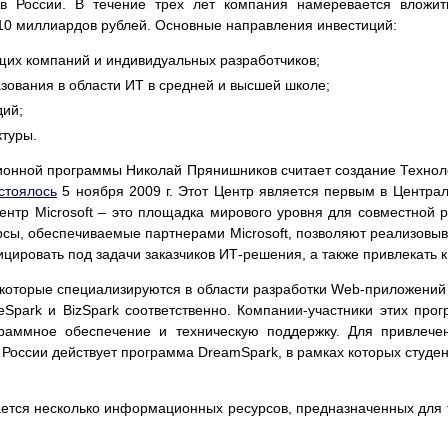
 в России. В течение трех лет компания намеревается вложит
10 миллиардов рублей. Основные направления инвестиций:
их компаний и индивидуальных разработчиков;
ования в области ИТ в средней и высшей школе;
дий;
туры.
онной программы Николай Прянишников считает создание Технолог
стоялось
5 ноября 2009 г. Этот Центр является первым в Централ
нтр Microsoft – это площадка мирового уровня для совместной р
ы, обеспечиваемые партнерами Microsoft, позволяют реализовы
цировать под задачи заказчиков ИТ-решения, а также привлекать к
оторые специализируются в области разработки Web-приложений и
Spark и BizSpark соответственно. Компании-участники этих прог
граммное обеспечение и техническую поддержку. Для привлечен
России действует программа DreamSpark, в рамках которых студе
вается несколько информационных ресурсов, предназначенных для т