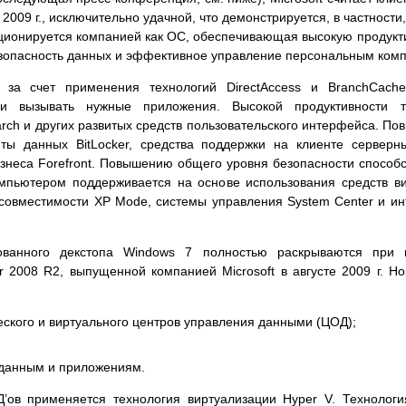
2009 г., исключительно удачной, что демонстрируется, в частност
ционируется компанией как ОС, обеспечивающая высокую продукти
зопасность данных и эффективное управление персональным ком
 за счет применения технологий DirectAccess и BranchCach
 вызывать нужные приложения. Высокой продуктивности та
arch и других развитых средств пользовательского интерфейса. П
ты данных BitLocker, средства поддержки на клиенте серверн
знеса Forefront. Повышению общего уровня безопасности способств
ьютером поддерживается на основе использования средств виртуа
ма совместимости XP Mode, системы управления System Center и и
ованного декстопа Windows 7 полностью раскрываются при и
 2008 R2, выпущенной компанией Microsoft в августе 2009 г. 
кого и виртуального центров управления данными (ЦОД);
 данным и приложениям.
в применяется технология виртуализации Hyper V. Технология 