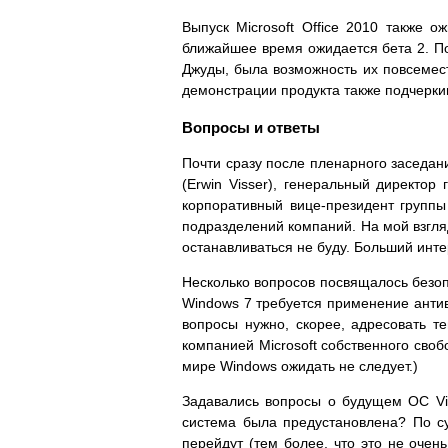
Выпуск Microsoft Office 2010 также 
ближайшее время ожидается бета 2. По
Джуды, была возможность их повсемес
демонстрации продукта также подчерки
Вопросы и ответы
Почти сразу после пленарного заседа
(Erwin Visser), генеральный директор
корпоративный вице-президент группы
подразделений компаний. На мой взгляд
останавливаться не буду. Больший инт
Несколько вопросов посвящалось безопа
Windows 7 требуется применение антив
вопросы нужно, скорее, адресовать т
компанией Microsoft собственного своб
мире Windows ожидать не следует.)
Задавались вопросы о будущем ОС Vis
система была предустановлена? По су
перейдут (тем более, что это не очень