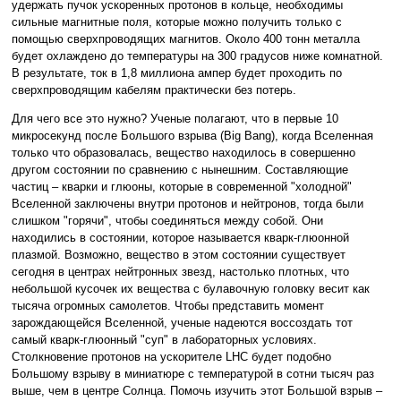
удержать пучок ускоренных протонов в кольце, необходимы
сильные магнитные поля, которые можно получить только с
помощью сверхпроводящих магнитов. Около 400 тонн металла
будет охлаждено до температуры на 300 градусов ниже комнатной.
В результате, ток в 1,8 миллиона ампер будет проходить по
сверхпроводящим кабелям практически без потерь.
Для чего все это нужно? Ученые полагают, что в первые 10
микросекунд после Большого взрыва (Big Bang), когда Вселенная
только что образовалась, вещество находилось в совершенно
другом состоянии по сравнению с нынешним. Составляющие
частиц – кварки и глюоны, которые в современной "холодной"
Вселенной заключены внутри протонов и нейтронов, тогда были
слишком "горячи", чтобы соединяться между собой. Они
находились в состоянии, которое называется кварк-глюонной
плазмой. Возможно, вещество в этом состоянии существует
сегодня в центрах нейтронных звезд, настолько плотных, что
небольшой кусочек их вещества с булавочную головку весит как
тысяча огромных самолетов. Чтобы представить момент
зарождающейся Вселенной, ученые надеются воссоздать тот
самый кварк-глюонный "суп" в лабораторных условиях.
Столкновение протонов на ускорителе LHC будет подобно
Большому взрыву в миниатюре с температурой в сотни тысяч раз
выше, чем в центре Солнца. Помочь изучить этот Большой взрыв –