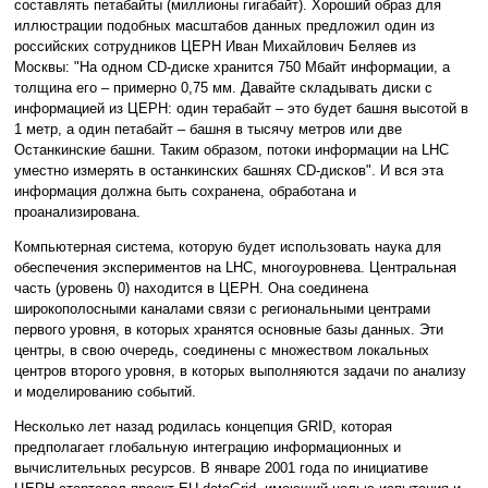
составлять петабайты (миллионы гигабайт). Хороший образ для
иллюстрации подобных масштабов данных предложил один из
российских сотрудников ЦЕРН Иван Михайлович Беляев из
Москвы: "На одном СD-диске хранится 750 Мбайт информации, а
толщина его – примерно 0,75 мм. Давайте складывать диски с
информацией из ЦЕРН: один терабайт – это будет башня высотой в
1 метр, а один петабайт – башня в тысячу метров или две
Останкинские башни. Таким образом, потоки информации на LHC
уместно измерять в останкинских башнях CD-дисков". И вся эта
информация должна быть сохранена, обработана и
проанализирована.
Компьютерная система, которую будет использовать наука для
обеспечения экспериментов на LHC, многоуровнева. Центральная
часть (уровень 0) находится в ЦЕРН. Она соединена
широкополосными каналами связи с региональными центрами
первого уровня, в которых хранятся основные базы данных. Эти
центры, в свою очередь, соединены с множеством локальных
центров второго уровня, в которых выполняются задачи по анализу
и моделированию событий.
Несколько лет назад родилась концепция GRID, которая
предполагает глобальную интеграцию информационных и
вычислительных ресурсов. В январе 2001 года по инициативе