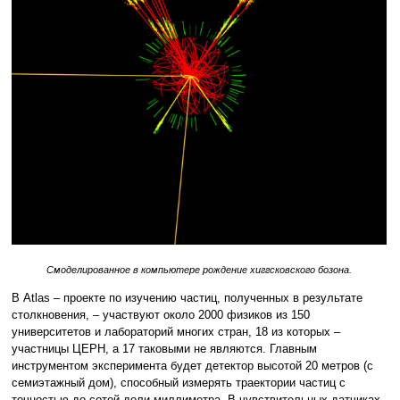
Смоделированное в компьютере рождение хиггсковского бозона.
В Atlas – проекте по изучению частиц, полученных в результате
столкновения, – участвуют около 2000 физиков из 150
университетов и лабораторий многих стран, 18 из которых –
участницы ЦЕРН, а 17 таковыми не являются. Главным
инструментом эксперимента будет детектор высотой 20 метров (с
семиэтажный дом), способный измерять траектории частиц с
точностью до сотой доли миллиметра. В чувствительных датчиках