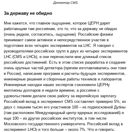
Детектор CMS.
За державу не обидно
Мне кажется, что главное ощущение, которое ЦЕРН дарит
работающим там россиянам, это то, что за державу не обидно
(очень редкое, согласитесь, ощущение). Российские физики
принимают самое активное и непосредственное участие в
подготовке всех четырех экспериментов на LHC. Я говорил с
руководителями российских групп в двух из четырех экспериментов
LHC (CMS и LHCb), и они перечислили мне длинный список
российских достижений. Есть в этом списке разработка и создание
очень крупных частей детектора (причем изготавливались они тоже
в России), написание программ и расчеты будущих экспериментов,
инженерные решения и сборочные работы техников и лаборантов.
Инженерные находки наших экспертов сэкономили ЦЕРНу
миллионы долларов и недели времени, а россияне с
удовольствием делали свою работу за европейскую зарплату.
Российский вклад в эксперимент CMS составляет примерно 5%; из
двух с лишним тысяч его участников 100 – из подмосковной Дубны
(там расположен Международный центр ядерных исследований) и
еще 100 – из других российских институтов, в том числе
Московского государственного университета. Российский вклад в
эксперимент LHCb и того больше – около 7%. Что и говорить: