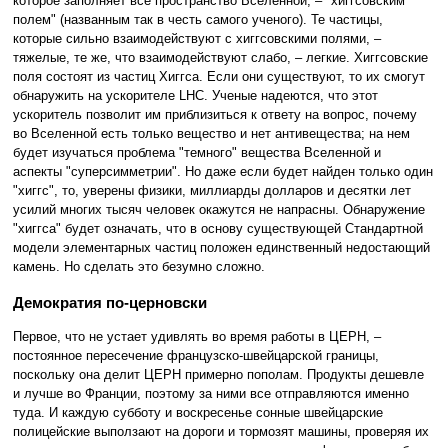
которое заполняет все пространство Вселенной, – "хиггсовским
полем" (названным так в честь самого ученого). Те частицы,
которые сильно взаимодействуют с хиггсовскими полями, –
тяжелые, те же, что взаимодействуют слабо, – легкие. Хиггсовские
поля состоят из частиц Хиггса. Если они существуют, то их смогут
обнаружить на ускорителе LHC. Ученые надеются, что этот
ускоритель позволит им приблизиться к ответу на вопрос, почему
во Вселенной есть только вещество и нет антивещества; на нем
будет изучаться проблема "темного" вещества Вселенной и
аспекты "суперсимметрии". Но даже если будет найден только один
"хиггс", то, уверены физики, миллиарды долларов и десятки лет
усилий многих тысяч человек окажутся не напрасны. Обнаружение
"хиггса" будет означать, что в основу существующей Стандартной
модели элементарных частиц положен единственный недостающий
камень. Но сделать это безумно сложно.
Демократия по-церновски
Первое, что не устает удивлять во время работы в ЦЕРН, –
постоянное пересечение французско-швейцарской границы,
поскольку она делит ЦЕРН примерно пополам. Продукты дешевле
и лучше во Франции, поэтому за ними все отправляются именно
туда. И каждую субботу и воскресенье сонные швейцарские
полицейские выползают на дороги и тормозят машины, проверяя их