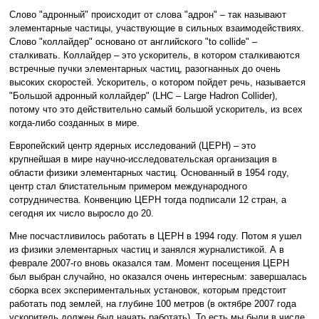
Слово "адронный" происходит от слова "адрон" – так называют
элементарные частицы, участвующие в сильных взаимодействиях.
Слово "коллайдер" основано от английского "to collide" –
сталкивать. Коллайдер – это ускоритель, в котором сталкиваются
встречные пучки элементарных частиц, разогнанных до очень
высоких скоростей. Ускоритель, о котором пойдет речь, называется
"Большой адронный коллайдер" (LHC – Large Hadron Collider),
потому что это действительно самый большой ускоритель, из всех
когда-либо созданных в мире.
Европейский центр ядерных исследований (ЦЕРН) – это
крупнейшая в мире научно-исследовательская организация в
области физики элементарных частиц. Основанный в 1954 году,
центр стал блистательным примером международного
сотрудничества. Конвенцию ЦЕРН тогда подписали 12 стран, а
сегодня их число выросло до 20.
Мне посчастливилось работать в ЦЕРН в 1994 году. Потом я ушел
из физики элементарных частиц и занялся журналистикой. А в
феврале 2007-го вновь оказался там. Момент посещения ЦЕРН
был выбран случайно, но оказался очень интересным: завершалась
сборка всех экспериментальных установок, которым предстоит
работать под землей, на глубине 100 метров (в октябре 2007 года
ускоритель должен был начать работать). То есть мы были в числе