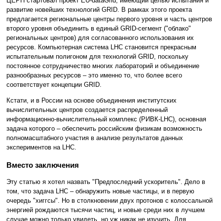
ЦЕРН стартовал проект EU-dataGrid, имеющий целью испытания и
развитие новейших технологий GRID. В рамках этого проекта
предлагается региональные центры первого уровня и часть центров
второго уровня объединить в единый GRID-сегмент ("облако"
региональных центров) для согласованного использования их
ресурсов. Компьютерная система LHC становится прекрасным
испытательным полигоном для технологий GRID, поскольку
постоянное сотрудничество многих лабораторий и объединение
разнообразных ресурсов – это именно то, что более всего
соответствует концепции GRID.
Кстати, и в России на основе объединения институтских
вычислительных центров создается распределенный
информационно-вычислительный комплекс (РИВК-LHC), основная
задача которого – обеспечить российским физикам возможность
полномасштабного участия в анализе результатов данных
экспериментов на LHC.
Вместо заключения
Эту статью я хотел назвать "Предпоследний ускоритель". Дело в
том, что задача LHC – обнаружить новые частицы, и в первую
очередь "хиггсы". Но в столкновении двух протонов с колоссальной
энергией рождаются тысячи частиц, и новые среди них в лучшем
случае можно только увидеть, но уж никак не изучить. Для