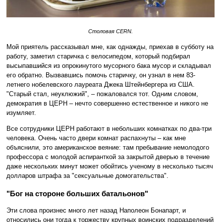
Столовая CERN.
Мой приятель рассказывал мне, как однажды, приехав в субботу на
работу, заметил старичка с велосипедом, который подбирал
высыпавшийся из опрокинутого мусорного бака мусор и складывал
его обратно. Вызвавшись помочь старичку, он узнал в нем 83-
летнего нобелевского лауреата Джека Штейнбергера из США.
"Старый стал, неуклюжий", – пожаловался тот. Одним словом,
демократия в ЦЕРН – нечто совершенно естественное и никого не
изумляет.
Все сотрудники ЦЕРН работают в небольших комнатках по два-три
человека. Очень часто двери комнат распахнуты – как мне
объяснили, это американское веяние: там пребывание немолодого
профессора с молодой аспиранткой за закрытой дверью в течение
даже нескольких минут может обойтись ученому в несколько тысяч
долларов штрафа за "сексуальные домогательства".
"Бог на стороне больших батальонов"
Эти слова произнес много лет назад Наполеон Бонапарт, и
относились они тогда к торжеству крупных воинских подразделений