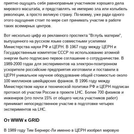
приятно ощущать себя равноправным участником хорошего дела
мирового масштаба, и представлять не империю зла или колыбель
революции, а просто великую страну. По-моему, уже ради одного
этого ощущения стоит по мере сил принимать участие в работе
таких всемирных центров.
Вот несколько цифр из рекламного проспекта "Вглубь материи",
выпущенного на русском языке совместными усилиями
Министерства науки РФ и ЦЕРН. В 1967 году между ЦЕРН и
Государственным комитетом СССР по использованию атомной
энергии было подписано первое соглашение о сотрудничестве. В
1989-2000 годах для экспериментов на электрон-позитронном
ускорителе российские предприятия изготовили и поставили в
ЦЕРН уникальное научное оборудование общей стоимостью около
100 миллионов швейцарских франков. В 1996 году между
Министерством науки и технической политики РФ и ЦЕРН подписан
протокол об участии России в проекте LHC. Более 700 физиков и
инженеров (это почти 15% от общего числа участников работ)
принимает непосредственное участие в подготовке четырех
экспериментов на LHC.
От WWW к GRID
В 1989 году Тим Бернерс-Ли именно в ЦЕРН изобрел мировую