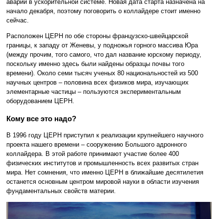
аварий в ускорительной системе. Новая дата старта назначена на
начало декабря, поэтому поговорить о коллайдере стоит именно
сейчас.
Расположен ЦЕРН по обе стороны французско-швейцарской
границы, к западу от Женевы, у подножья горного массива Юра
(между прочим, того самого, что дал название юрскому периоду,
поскольку именно здесь были найдены образцы почвы того
времени). Около семи тысяч ученых 80 национальностей из 500
научных центров – половина всех физиков мира, изучающих
элементарные частицы – пользуются экспериментальным
оборудованием ЦЕРН.
Кому все это надо?
В 1996 году ЦЕРН приступил к реализации крупнейшего научного
проекта нашего времени – сооружению Большого адронного
коллайдера. В этой работе принимают участие более 400
физических институтов и промышленность всех развитых стран
мира. Нет сомнения, что именно ЦЕРН в ближайшие десятилетия
останется основным центром мировой науки в области изучения
фундаментальных свойств материи.