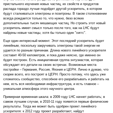
пристального изучения новых частиц, их свойств и продуктов
распада гораздо лучше подойдет другой ускоритель, в котором
будут сталкиваться электроны и позитроны. В таком столкновении
всегда рождается только то, что нужно, безо всяких
дополнительных тысяч мешающих частиц. Но строить этот новый
ускоритель имеет смысл только после того, как на LHC будут
найдены новые частицы, хотя бы только один "хиггс".
Еще один интересный момент. Этот последний ускоритель будет
линейным, поскольку закручивать электроны такой энергии не
удается по разным причинам. Длина нового линейного ускорителя
составит 40-50 километров, и пока даже неясно, где именно он
будет построен. Есть инициативная группа энтузиастов, которая
обсуждает его детали на своих встречах. Возможные места
постройки – Германия, Россия, Япония и ЦЕРН. Лично я думаю, что
скорее всего, его построят в ЦЕРН. Просто потому, что здесь уже
сложилось сообщество, способное его разрабатывать и работать на
нем, есть вся необходимая инфраструктура, и есть главное –
уникальная атмосфера этого научного центра.
Примерная временная шкала: в 2009 году LHC начнет работать; в
самом лучшем случае, в 2010-11 году появятся первые физические
результаты. Тогда же может быть одобрен проект линейного
ускорителя: к 2012 году проект разработают, найдут