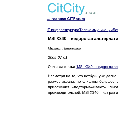
архив
← главная CITForum
IT-инфраструктура
Телекоммуникации
Бе
MSI X340 – недорогая альтернат
Михаил Панюшкин
2009-07-01
Оригинал статьи
"MSI X340 – недорогая ал
Несмотря на то, что нетбуки уже давно
размер экрана, не слишком большое в
приложения «подтормаживают». Мно
производительной; MSI X340 – как раз и