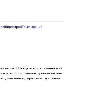
нес
Ширпотреб
Точка зрения
достатков. Прежде всего, это маленький
 из-за которого многие привычные нам
й диагональю, при этом достаточно