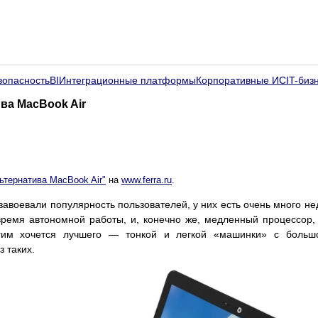
зопасность
BI
Интеграционные платформы
Корпоративные ИС
IT-биз
ива MacBook Air
ьтернатива MacBook Air"
на
www.ferra.ru
.
 завоевали популярность пользователей, у них есть очень много не
ремя автономной работы, и, конечно же, медленный процессор,
гим хочется лучшего — тонкой и легкой «машинки» с большо
з таких.