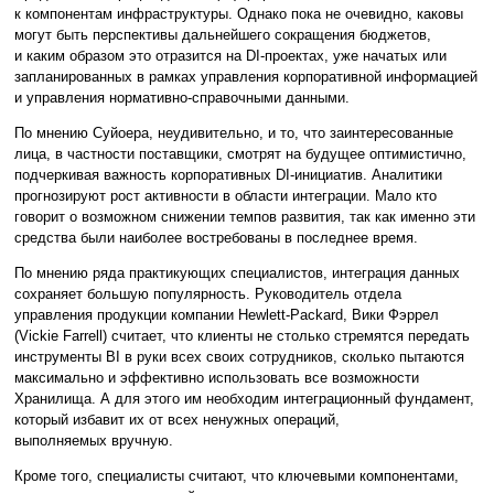
к компонентам инфраструктуры. Однако пока не очевидно, каковы
могут быть перспективы дальнейшего сокращения бюджетов,
и каким образом это отразится на DI-проектах, уже начатых или
запланированных в рамках управления корпоративной информацией
и управления нормативно-справочными данными.
По мнению Суйоера, неудивительно, и то, что заинтересованные
лица, в частности поставщики, смотрят на будущее оптимистично,
подчеркивая важность корпоративных DI-инициатив. Аналитики
прогнозируют рост активности в области интеграции. Мало кто
говорит о возможном снижении темпов развития, так как именно эти
средства были наиболее востребованы в последнее время.
По мнению ряда практикующих специалистов, интеграция данных
сохраняет большую популярность. Руководитель отдела
управления продукции компании Hewlett-Packard, Вики Фэррел
(Vickie Farrell) считает, что клиенты не столько стремятся передать
инструменты BI в руки всех своих сотрудников, сколько пытаются
максимально и эффективно использовать все возможности
Хранилища. А для этого им необходим интеграционный фундамент,
который избавит их от всех ненужных операций,
выполняемых вручную.
Кроме того, специалисты считают, что ключевыми компонентами,