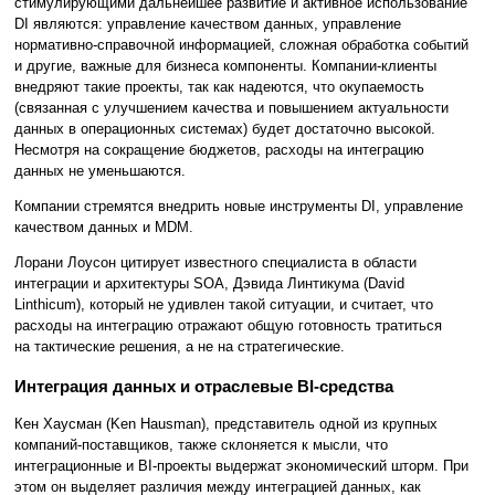
стимулирующими дальнейшее развитие и активное использование
DI являются: управление качеством данных, управление
нормативно-справочной информацией, сложная обработка событий
и другие, важные для бизнеса компоненты. Компании-клиенты
внедряют такие проекты, так как надеются, что окупаемость
(связанная с улучшением качества и повышением актуальности
данных в операционных системах) будет достаточно высокой.
Несмотря на сокращение бюджетов, расходы на интеграцию
данных не уменьшаются.
Компании стремятся внедрить новые инструменты DI, управление
качеством данных и MDM.
Лорани Лоусон цитирует известного специалиста в области
интеграции и архитектуры SOA, Дэвида Линтикума (David
Linthicum), который не удивлен такой ситуации, и считает, что
расходы на интеграцию отражают общую готовность тратиться
на тактические решения, а не на стратегические.
Интеграция данных и отраслевые BI-средства
Кен Хаусман (Ken Hausman), представитель одной из крупных
компаний-поставщиков, также склоняется к мысли, что
интеграционные и BI-проекты выдержат экономический шторм. При
этом он выделяет различия между интеграцией данных, как