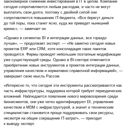
закономерное снижение инвестирования в IT в целом. Компании
сегодня сопротивляются любым расходам, и часто не могут
выплатить свои долги, поэтому с двойной силой они
сопротивляются повышению IT-бюджета. «Все берегут деньги
до той поры, пока станет ясно, куда же приведет нынешний
кризис», — замечает он.
«Однако в сегментах BI и интеграции данных, все гораздо
лучше», — продолжает эксперт. — «Не заметно сегодня новых
проектов ERP или CRM, хотя консолидация таких пакетов
проводится. Фирмы проводят небольшие поэтапные модификации
уже существующей среды. Однако в BI-секторе отмечается
приобретение новых инструментов и проектов интеграции данных,
управления качеством и нормативно справочной информацией», —
завершает свою мысль Рассом.
«Интересно то, что сегодня эти инструменты рассматриваются как
часть инфраструктуры, поддержка которой требует периодических
вложений. Наблюдается появление нового мировоззрения среди
бизнесментов, они уже четко идентифицируют DI, управление
качеством и MDM с инфраструктурой, а значит и техническим
специалистам становится проще поддерживать свои ресурсы,
несмотря на общее сокращение IT-затрат», — приходит
к выводу эксперт.