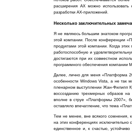
расширения AX можно использовать ср
разработки AX-приложений.
Несколько заключительных замеч
Я не являюсь большим знатоком програ
этой компании. После конференции «П
продуктами этой компании. Когда этих
работоспособную и удовлетворительную
достигаются при их совместном испол
программного обеспечения компании Mi
Далее, лично для меня «Платформа 20
особенности Windows Vista, а не так м
пленарном выступлении Жан-Филипп Кур
воссозданию трехмерных образов на
вполне в струе «Платформы 2007», бы
оставляло впечатление, что тема «Плат
Тем не менее, вне всякого сомнения, 
на этих конференциях исключительно с
единственное и, к счастью, устойчив