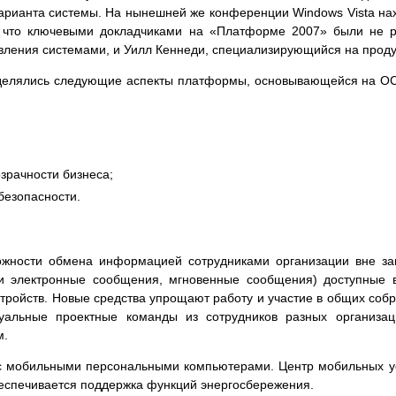
арианта системы. На нынешней же конференции Windows Vista нах
о, что ключевыми докладчиками на «Платформе 2007» были не р
вления системами, и Уилл Кеннеди, специализирующийся на продук
елялись следующие аспекты платформы, основывающейся на ОС W
зрачности бизнеса;
безопасности.
жности обмена информацией сотрудниками организации вне за
и электронные сообщения, мгновенные сообщения) доступные в
стройств. Новые средства упрощают работу и участие в общих соб
уальные проектные команды из сотрудников разных организац
м.
 мобильными персональными компьютерами. Центр мобильных уст
еспечивается поддержка функций энергосбережения.