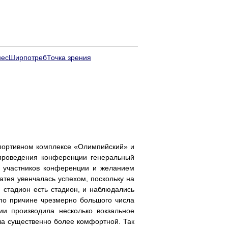
нес
Ширпотреб
Точка зрения
спортивном комплексе «Олимпийский» и
 проведения конференции генеральный
а участников конференции и желанием
атея увенчалась успехом, поскольку на
 стадион есть стадион, и наблюдались
 по причине чрезмерно большого числа
ии производила несколько вокзальное
ла существенно более комфортной. Так