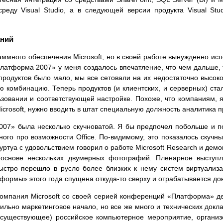
еду Visual Studio, а в следующей версии продукта Visual Stu
аний
ммного обеспечения Microsoft, но в своей работе вынужденно ис
латформа 2007» у меня создалось впечатление, что чем дальше, 
 продуктов было мало, мы все сетовали на их недостаточно высоко
 комбинацию. Теперь продуктов (и клиентских, и серверных) ста
ьзовании и соответствующей настройке. Похоже, что компаниям
crosoft, нужно вводить в штат специальную должность аналитика п
07» была несколько скучноватой. Я бы предпочел побольше и п
ного про возможности Office. По-видимому, это показалось скучны
туа с удовольствием говорил о работе Microsoft Research и дем
 основе нескольких двумерных фотографий. Пленарное выступл
стро перешло в русло более близких к нему систем виртуализа
формы» этого года спущена откуда-то сверху и отрабатывается до
компания Microsoft со своей серией конференций «Платформа» де
ильно маркетинговое начало, но все же много и технических докла
о существующее) российское компьютерное мероприятие, органи