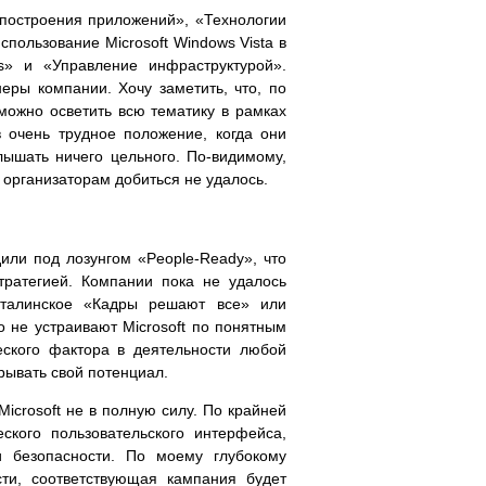
построения приложений», «Технологии
пользование Microsoft Windows Vista в
s» и «Управление инфраструктурой».
еры компании. Хочу заметить, что, по
можно осветить всю тематику в рамках
 очень трудное положение, когда они
слышать ничего цельного. По-видимому,
 организаторам добиться не удалось.
или под лозунгом «People-Ready», что
тратегией. Компании пока не удалось
сталинское «Кадры решают все» или
о не устраивают Microsoft по понятным
еского фактора в деятельности любой
рывать свой потенциал.
icrosoft не в полную силу. По крайней
кого пользовательского интерфейса,
и безопасности. По моему глубокому
ти, соответствующая кампания будет