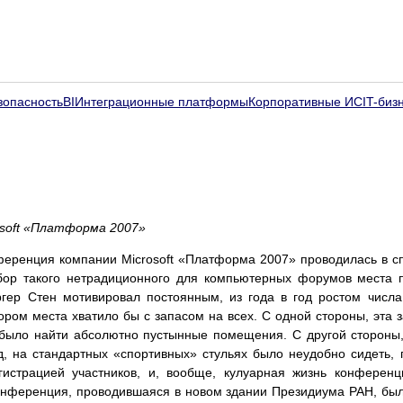
зопасность
BI
Интеграционные платформы
Корпоративные ИС
IT-биз
soft «Платформа 2007»
нференция компании Microsoft «Платформа 2007» проводилась в 
ыбор такого нетрадиционного для компьютерных форумов места
ер Стен мотивировал постоянным, из года в год ростом числ
ором места хватило бы с запасом на всех. С одной стороны, эта з
было найти абсолютно пустынные помещения. С другой стороны,
, на стандартных «спортивных» стульях было неудобно сидеть,
истрацией участников, и, вообще, кулуарная жизнь конференц
онференция, проводившаяся в новом здании Президиума РАН, бы