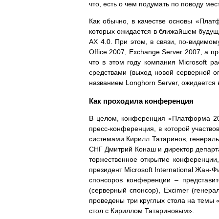
что, есть о чем подумать по поводу ме
Как обычно, в качестве основы «Плат
которых ожидается в ближайшем будущем
AX 4.0. При этом, в связи, по-видимо
Office 2007, Exchange Server 2007, а пр
что в этом году компания Microsoft 
средствами (выход новой серверной оп
названием Longhorn Server, ожидается в 
Как проходила конференция
В целом, конференция «Платформа 200
пресс-конференция, в которой участво
системами Кирилл Татаринов, генеральны
СНГ Дмитрий Конаш и директор департа
торжественное открытие конференции,
президент Microsoft International Жан
спонсоров конференции – представите
(серверный спонсор), Excimer (генер
проведены три круглых стола на темы «
стол с Кириллом Татариновым».