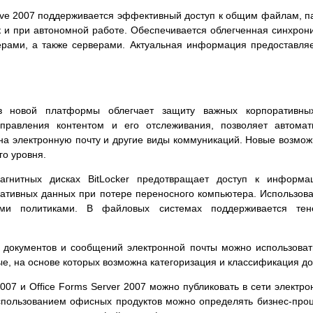
ove 2007 поддерживается эффективный доступ к общим файлам, па
ак и при автономной работе. Обеспечивается облегченная синхро
ами, а также серверами. Актуальная информация предоставляе
ов новой платформы облегчает защиту важных корпоративных
правления контентом и его отслеживания, позволяет автомати
на электронную почту и другие виды коммуникаций. Новые возможно
о уровня.
гнитных дисках BitLocker предотвращает доступ к информац
ативных данных при потере переносного компьютера. Использов
ыми политиками. В файловых системах поддерживается тен
документов и сообщений электронной почты можно использовать
, на основе которых возможна категоризация и классификация до
2007 и Office Forms Server 2007 можно публиковать в сети элек
С использованием офисных продуктов можно определять бизнес-пр