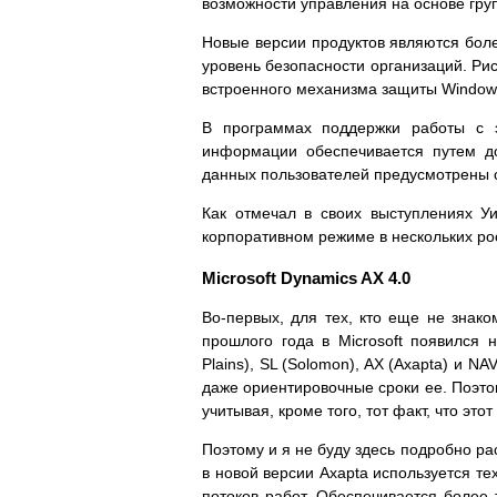
возможности управления на основе груп
Новые версии продуктов являются бол
уровень безопасности организаций. Ри
встроенного механизма защиты Windows
В программах поддержки работы с э
информации обеспечивается путем до
данных пользователей предусмотрены 
Как отмечал в своих выступлениях У
корпоративном режиме в нескольких ро
Microsoft Dynamics AX 4.0
Во-первых, для тех, кто еще не знако
прошлого года в Microsoft появился
Plains), SL (Solomon), AX (Axapta) и 
даже ориентировочные сроки ее. Поэто
учитывая, кроме того, тот факт, что э
Поэтому и я не буду здесь подробно рас
в новой версии Axapta используется т
потоков работ. Обеспечивается более 