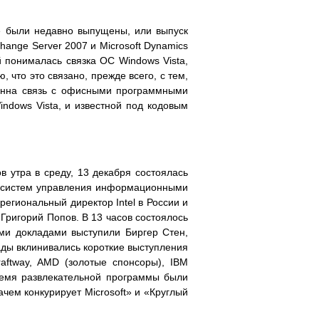
ые были недавно выпущены, или выпуск
hange Server 2007 и Microsoft Dynamics
й понималась связка ОС Windows Vista,
, что это связано, прежде всего, с тем,
твенна связь с офисными программными
ndows Vista, и известной под кодовым
 утра в среду, 13 декабря состоялась
ки систем управления информационными
региональный директор Intel в России и
Григорий Попов. В 13 часов состоялось
ми докладами выступили Биргер Стен,
лады вклинивались короткие выступления
raftway, AMD (золотые спонсоры), IBM
время развлекательной программы были
ачем конкурирует Microsoft» и «Круглый