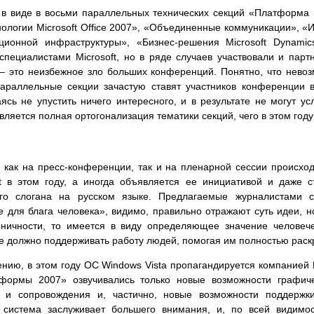
в виде в восьми параллельных технических секций «Платформа 
логии Microsoft Office 2007», «Объединенные коммуникации», «Ис
ционной инфраструктуры», «Бизнес-решения Microsoft Dynamic
пециалистами Microsoft, но в ряде случаев участвовали и партн
 это неизбежное зло больших конференций. Понятно, что невоз
араллельные секции зачастую ставят участников конференции в
аясь не упустить ничего интересного, и в результате не могут у
яется полная ортогонализация тематики секций, чего в этом году
 как на пресс-конференции, так и на пленарной сессии происход
t в этом году, а иногда объявляется ее инициативой и даже с
ого слогана на русском языке. Предлагаемые журналистами 
е для блага человека», видимо, правильно отражают суть идеи, н
оничности, то имеется в виду определяющее значение человеч
 должно поддерживать работу людей, помогая им полностью раск
нию, в этом году ОС Windows Vista пропагандируется компанией M
формы 2007» озвучивались только новые возможности графичес
 и сопровождения и, частично, новые возможности поддержк
 система заслуживает большего внимания, и, по всей видимос