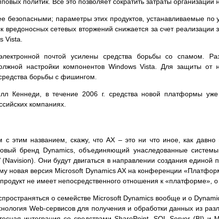
повых политик. Все это позволяет сократить затраты организации н
ее безопасными; параметры этих продуктов, устанавливаемые п
ск вредоносных сетевых вторжений снижается за счет реализации з
 Vista.
лектронной почтой усилены средства борьбы со спамом. Раз
лжной настройки компонентов Windows Vista. Для защиты от 
средства борьбы с фишингом.
илл Кеннеди, в течение 2006 г. средства новой платформы уж
ссийских компаниях.
м с этим названием, скажу, что AX – это ни что иное, как давн
 новый бренд Dynamics, объединяющий унаследованные систем
NAV (Navision). Они будут двигаться в направлении создания едино
му новая версия Microsoft Dynamics AX на конференции «Платфор
тот продукт не имеет непосредственного отношения к «платформе», 
пространяться о семействе Microsoft Dynamics вообще и о Dynamics
ехнология Web-сервисов для получения и обработки данных из разл
тесная интеграция со средствами SharePoint, SQL Server (BI) и 