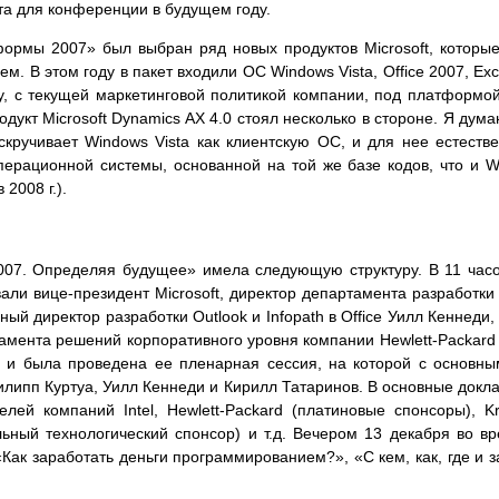
ста для конференции в будущем году.
формы 2007» был выбран ряд новых продуктов Microsoft, котор
. В этом году в пакет входили ОС Windows Vista, Office 2007, Exc
му, с текущей маркетинговой политикой компании, под платформо
одукт Microsoft Dynamics AX 4.0 стоял несколько в стороне. Я думаю
раскручивает Windows Vista как клиентскую ОС, и для нее естес
ерационной системы, основанной на той же базе кодов, что и Wi
2008 г.).
7. Определяя будущее» имела следующую структуру. В 11 часов
вали вице-президент Microsoft, директор департамента разработ
й директор разработки Outlook и Infopath в Office Уилл Кеннеди, 
мента решений корпоративного уровня компании Hewlett-Packard 
 и была проведена ее пленарная сессия, на которой с основны
-Филипп Куртуа, Уилл Кеннеди и Кирилл Татаринов. В основные док
лей компаний Intel, Hewlett-Packard (платиновые спонсоры), K
альный технологический спонсор) и т.д. Вечером 13 декабря во 
Как заработать деньги программированием?», «С кем, как, где и з