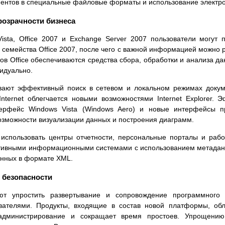
ентов в специальные файловые форматы и использование электро
озрачности бизнеса
sta, Office 2007 и Exchange Server 2007 пользователи могут
семейства Office 2007, после чего с важной информацией можно
ов Office обеспечиваются средства сбора, обработки и анализа да
видуально.
ают эффективный поиск в сетевом и локальном режимах докум
Internet облегчается новыми возможностями Internet Explorer
ерфейс Windows Vista (Windows Aero) и новые интерфейсы про
можности визуализации данных и построения диаграмм.
использовать центры отчетности, персональные порталы и рабоч
ративными информационными системами с использованием метаданн
анных в формате XML.
 безопасности
ют упростить развертывание и сопровождение программного 
вателями. Продукты, входящие в состав новой платформы, об
 администрирование и сокращает время простоев. Упрощению