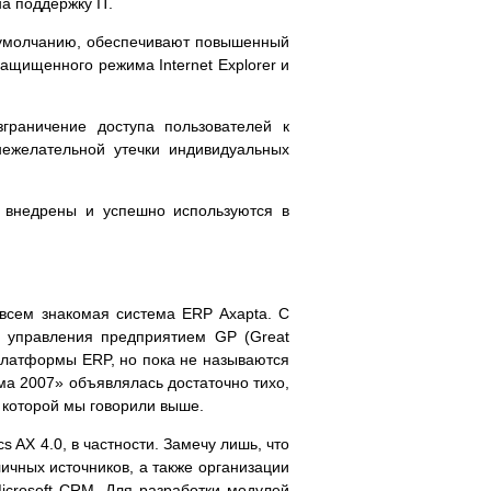
а поддержку IT.
о умолчанию, обеспечивают повышенный
ащищенного режима Internet Explorer и
граничение доступа пользователей к
нежелательной утечки индивидуальных
е внедрены и успешно используются в
о всем знакомая система ERP Axapta. С
ы управления предприятием GP (Great
й платформы ERP, но пока не называются
ма 2007» объявлялась достаточно тихо,
о которой мы говорили выше.
 AX 4.0, в частности. Замечу лишь, что
ичных источников, а также организации
Microsoft CRM. Для разработки модулей