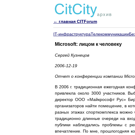
архив
← главная CITForum
IT-инфраструктура
Телекоммуникации
Бе
Microsoft: лицом к человеку
Сергей Кузнецов
2006-12-19
Отчет о конференции компании Micro
В 2006 г. традиционная ежегодная ко
привлекла около 3000 участников. В
директор ООО «Майкрософт Рус» Бирг
организаторов найти помещение, в кот
разных этажах спорткомплекса можно 
традиционно длинные очереди на вход
публики наблюдались проблемы с рег
впечатление. По мне, прошлогодняя к