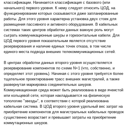
классификации. Начинается классификация с базового (или
начального) первого уровня. К нему следует относить ЦОД, на
функционировании которых сказываются даже запланированные
работы. Для этого уровня характерна установка двух стоек для
размещения пассивного и активного оборудования. В кабельных
системах таких центров обработки данных важную роль могут
сыграть коммуникационные шнуры и горизонтальные кабели. Для
ЦОД первого уровня показательным является отсутствие
резервирования и наличие единых точек отказа, в том числе
единого места подвода внешних телекоммуникационных сетей.
В центрах обработки данных второго уровня осуществляется
резервирование компонентов по схеме N+1 (что, собственно, и
определяет этот уровень). Начиная с этого уровня требуется более
тщательное проектирование трасс внешних магистралей, а также
развернутая маркировка соединительных шнуров.
Коммуникационная среда может быть реализована в виде ячеистой
или кольцевой сети, которая накладывается на физическую
топологию "звезды", в соответствии с которой реализована
кабельная система. В ЦОД второго уровня удельный вес затрат на
приобретение компонентов для магистральных кабельных проводок
существенно возрастает и превышает затраты на приобретение
коммутационных шнуров.