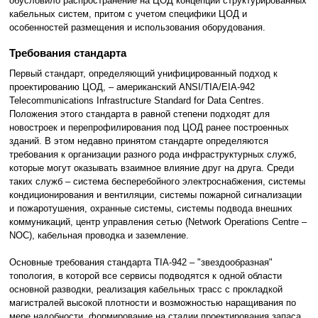
обусловило распространение на ЦОД концепции структурированных
кабельных систем, притом с учетом специфики ЦОД и
особенностей размещения и использования оборудования.
Требования стандарта
Первый стандарт, определяющий унифицированный подход к
проектированию ЦОД, – американский ANSI/TIA/EIA-942
Telecommunications Infrastructure Standard for Data Centres.
Положения этого стандарта в равной степени подходят для
новостроек и перепрофилирования под ЦОД ранее построенных
зданий. В этом недавно принятом стандарте определяются
требования к организации разного рода инфраструктурных служб,
которые могут оказывать взаимное влияние друг на друга. Среди
таких служб – система бесперебойного электроснабжения, системы
кондиционирования и вентиляции, системы пожарной сигнализации
и пожаротушения, охранные системы, системы подвода внешних
коммуникаций, центр управления сетью (Network Operations Centre –
NOC), кабельная проводка и заземление.
Основные требования стандарта TIA-942 – "звездообразная"
топология, в которой все сервисы подводятся к одной области
основной разводки, реализация кабельных трасс с прокладкой
магистралей высокой плотности и возможностью наращивания по
мере надобности, формирование на стадии проектирования запаса