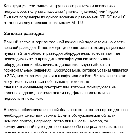
Конструкция, состоящая из группового разъема и нескольких
полушнуров, получила название "упряжь" (harness) или "гидра".
Бывают полушнуры из одного волокна с разъемами ST, SC или LC,
а также из двух волокон с разъемом MT-RJ.
Зоновая разводка
Важный элемент горизонтальной кабельной подсистемы - область
зоновой разводки. В нее входят дополнительные коммутационные
пункты вблизи области разводки оборудования, то есть там, где
необходимо часто проводить реконфигурацию кабельного
оборудования и обеспечивать дополнительную гибкость в
горизонтальных решениях. Оборудование, которое устанавливается
в ZDA, может размещаться в шкафу или стойке. В этой зоне также
могут использоваться небольшие (в том числе
специализированные) конструктивы, которые монтируются на
колоннах здания, располагаются под фальшполом или за
подвесным потолком.
В случае обслуживания зоной большого количества портов для нее
необходим шкаф или стойка. Если в обслуживаемой области
немного портов, например, всего лишь шесть шкафов, то
коммутационный пункт для нее целесообразно реализовывать на
основе зоновых коробок, которые размещаются под фальшполом.