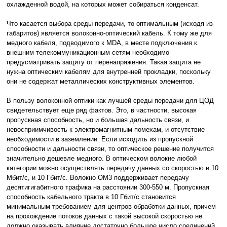
охлажденной водой, на которых может собираться конденсат.
Что касается выбора среды передачи, то оптимальным (исходя из
габаритов) является волоконно-оптический кабель. К тому же для
медного кабеля, подводимого к MDA, в месте подключения к
внешним телекоммуникационным сетям необходимо
предусматривать защиту от перенапряжения. Такая защита не
нужна оптическим кабелям для внутренней прокладки, поскольку
они не содержат металлических конструктивных элементов.
В пользу волоконной оптики как лучшей среды передачи для ЦОД
свидетельствует еще ряд фактов. Это, в частности, высокая
пропускная способность, но и большая дальность связи, и
невосприимчивость к электромагнитным помехам, и отсутствие
необходимости в заземлении. Если исходить из пропускной
способности и дальности связи, то оптическое решение получится
значительно дешевле медного. В оптическом волокне любой
категории можно осуществлять передачу данных со скоростью и 10
Мбит/с, и 10 Гбит/с. Волокно OM3 поддерживает передачу
десятигигабитного трафика на расстоянии 300-550 м. Пропускная
способность кабельного тракта в 10 Гбит/с становится
минимальным требованием для центров обработки данных, причем
на прохождение потоков данных с такой высокой скоростью не
должно оказывать влияние достаточно большое число соединений