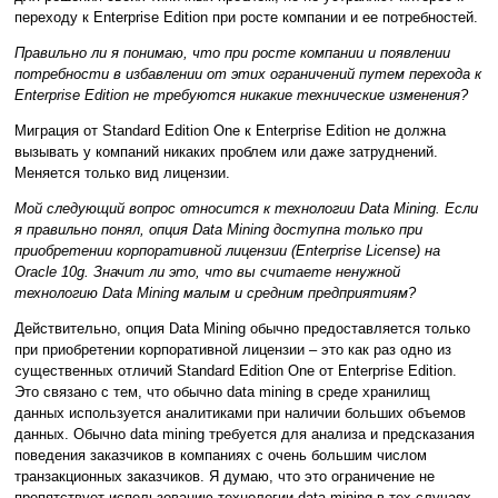
переходу к Enterprise Edition при росте компании и ее потребностей.
Правильно ли я понимаю, что при росте компании и появлении
потребности в избавлении от этих ограничений путем перехода к
Enterprise Edition не требуются никакие технические изменения?
Миграция от Standard Edition One к Enterprise Edition не должна
вызывать у компаний никаких проблем или даже затруднений.
Меняется только вид лицензии.
Мой следующий вопрос относится к технологии Data Mining. Если
я правильно понял, опция Data Mining доступна только при
приобретении корпоративной лицензии (Enterprise License) на
Oracle 10g. Значит ли это, что вы считаете ненужной
технологию Data Mining малым и средним предприятиям?
Действительно, опция Data Mining обычно предоставляется только
при приобретении корпоративной лицензии – это как раз одно из
существенных отличий Standard Edition One от Enterprise Edition.
Это связано с тем, что обычно data mining в среде хранилищ
данных используется аналитиками при наличии больших объемов
данных. Обычно data mining требуется для анализа и предсказания
поведения заказчиков в компаниях с очень большим числом
транзакционных заказчиков. Я думаю, что это ограничение не
препятствует использованию технологии data mining в тех случаях,