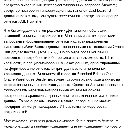
средство выполнения нерегламентированных запросов Answers;
средство построения информационных панелей Dashboard. В
дополнение к этому, мы будем обеспечивать средство генерации
отчетов XML Publisher.
Что бы ожидаем от этой редакции? Для многих небольших
компаний типичные потребности в BI ограничиваются простыми
запросами и формированием отчетов над транзакционными
системами и/или базами данных, основанными на технологии Oracle
или других поставщиков СУБД. Но по мере роста компаний
появляются потребности в более сложных возможностях BI, в
частности, в специализированных базах данных, ориентированных
на формирование отчетов: витрин данных, или начальных
хранилищ данных. Включаемый в состав Standard Edition One
Oracle Warehouse Builder позволяет строить хранилище данных на
основе различных источников данных. Средство Answers позволяет
формировать нерегламентированные отчеты на основе
построенного хранилища данных или транзакционных источников
данных. Таким образом, начав с малого, сегодняшние малые
предприятия могут наращивать ИТ-системы по мере роста
потребностей.
Мне кажется, что это решение может быть полезно далеко не
только малым и средним компаниям, а всем компаниям, которые