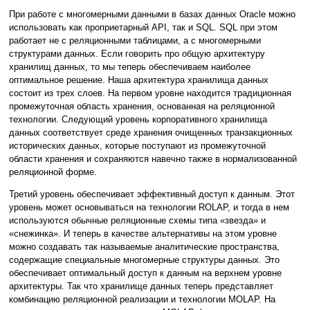
При работе с многомерными данными в базах данных Oracle можно
использовать как проприетарный API, так и SQL. SQL при этом
работает не с реляционными таблицами, а с многомерными
структурами данных. Если говорить про общую архитектуру
хранилищ данных, то мы теперь обеспечиваем наиболее
оптимальное решение. Наша архитектура хранилища данных
состоит из трех слоев. На первом уровне находится традиционная
промежуточная область хранения, основанная на реляционной
технологии. Следующий уровень корпоративного хранилища
данных соответствует среде хранения очищенных транзакционных
исторических данных, которые поступают из промежуточной
области хранения и сохраняются навечно также в нормализованной
реляционной форме.
Третий уровень обеспечивает эффективный доступ к данным. Этот
уровень может основываться на технологии ROLAP, и тогда в нем
используются обычные реляционные схемы типа «звезда» и
«снежинка». И теперь в качестве альтернативы на этом уровне
можно создавать так называемые аналитические пространства,
содержащие специальные многомерные структуры данных. Это
обеспечивает оптимальный доступ к данным на верхнем уровне
архитектуры. Так что хранилище данных теперь представляет
комбинацию реляционной реализации и технологии MOLAP. На