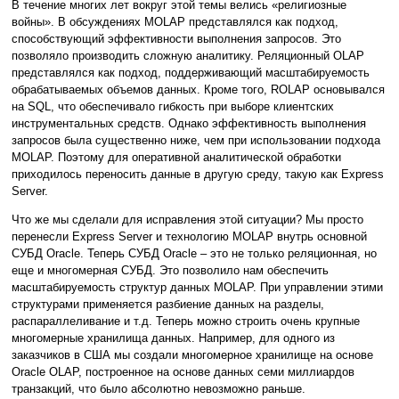
В течение многих лет вокруг этой темы велись «религиозные
войны». В обсуждениях MOLAP представлялся как подход,
способствующий эффективности выполнения запросов. Это
позволяло производить сложную аналитику. Реляционный OLAP
представлялся как подход, поддерживающий масштабируемость
обрабатываемых объемов данных. Кроме того, ROLAP основывался
на SQL, что обеспечивало гибкость при выборе клиентских
инструментальных средств. Однако эффективность выполнения
запросов была существенно ниже, чем при использовании подхода
MOLAP. Поэтому для оперативной аналитической обработки
приходилось переносить данные в другую среду, такую как Express
Server.
Что же мы сделали для исправления этой ситуации? Мы просто
перенесли Express Server и технологию MOLAP внутрь основной
СУБД Oracle. Теперь СУБД Oracle – это не только реляционная, но
еще и многомерная СУБД. Это позволило нам обеспечить
масштабируемость структур данных MOLAP. При управлении этими
структурами применяется разбиение данных на разделы,
распараллеливание и т.д. Теперь можно строить очень крупные
многомерные хранилища данных. Например, для одного из
заказчиков в США мы создали многомерное хранилище на основе
Oracle OLAP, построенное на основе данных семи миллиардов
транзакций, что было абсолютно невозможно раньше.