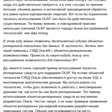
когда это действительно требуется, а в этих случаях по причине
больших объемов данных и интенсивной транзакционной обработки
все равно нужна корпоративная лицензия. Вот если бы ограничение
касалось использования OLAP, оно было бы действительно
существенным. По моему мнению, в повседневной практике
небольших компаний OLAP является гораздо более востребованной
технологией, чем data mining.
В этом году можно отмечать десятилетний юбилей объектно-
реляционной технологии баз данных. В частности, десять лет
назад появилась СУБД Oracle8 с объектно-реляционными
возможностями. Принесли ли какую-нибудь пользу эти
расширенные возможности для технологии BI?
Да, имеется очень хороший пример использования объектно-
реляционных средств для поддержки OLAP. На основе объектной
технологии СУБД Oracle обеспечивается доступ на языке SQL к
многомерным аналитическим данным. Мы использовали эту
технологию, чтобы дать возможность работать с многомерными
данными так, как если бы они были реляционными. Это пример
использования объектно-реляционных средств во внутренних
разработках Oracle. Честно говоря, я не знаю примеров применения
объектно-реляционных расширений внешними разработчиками
прикладных систем. Обычно они основываются на чисто