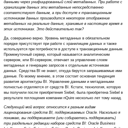
данными через унифицированный слой метаданных. При работе с
хранилищем данных эти метаданные непосредственно
соответствуют данным, а при доступе к транзакционным
источникам данных производится некоторое отображение
метаданных на реальные данные, хранимые в настоящее время в
этих источниках. Это действительно так?
Да, совершенно верно. Уровень метаданных в обязательном
порядке присутствует при работе с хранилищем данных и также
используется при потребности в доступе к транзакционным данным.
Промежуточный сервер, который называется аналитическим
сервером, или BI-сервером, отвечает за управление слоем
метаданных и генерацию запросов к отдельным источникам
данных. Средства BI не знают, откуда берутся запрашиваемые ими
данные. По моему мнению, в этом состоит основная тенденция
развития архитектуры BI. Управление данными и метаданными
полностью отделяется от средств BI. Кстати, технология, которую
мы получили после приобретения Siebel, была приобретена Siebel в
результате поглощения компании nQuire несколько лет тому назад.
Следующий мой вопрос относится к разным видам
лицензирования средств BI, поддерживаемых Oracle. Насколько я
понимаю, вы поддерживаете (или собираетесь поддерживать)
три раздельных редакции наборов средств BI: Oracle Business