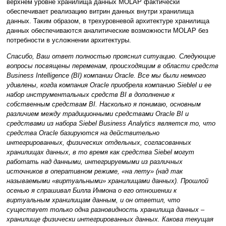
верхнем уровне хранилища данных MOLAP фактически
обеспечивает реализацию витрин данных внутри хранилища
данных. Таким образом, в трехуровневой архитектуре хранилища
данных обеспечиваются аналитические возможности MOLAP без
потребности в усложнении архитектуры.
Спасибо, Ваш ответ полностью прояснил ситуацию. Следующие
вопросы посвящены переменам, происходящим в области средств
Business Intelligence (BI) компании Oracle. Все мы были немного
удивлены, когда компания Oracle приобрела компанию Sieblel и ее
набор инструментальных средств BI в дополнение к
собственным средствам BI. Насколько я понимаю, основным
различием между традиционными средствами Oracle BI и
средствами из набора Siebel Business Analytics является то, что
средства Oracle базируются на действительно
интегрированных, физических отдельных, согласованных
хранилищах данных, в то время как средства Siebel могут
работать над данными, интегрируемыми из различных
источников в оперативном режиме, «на лету» (над так
называемыми «виртуальными» хранилищами данных). Прошлой
осенью я спрашивал Билла Инмона о его отношении к
виртуальным хранилищам данным, и он ответил, что
существует только одна разновидность хранилища данных –
хранилище физически интегрированных данных. Какова текущая