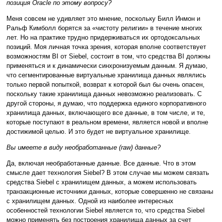
позиция Oracle по этому вопросу?
Меня совсем не удивляет это мнение, поскольку Билл Инмон и
Ральф Кимболл борятся за «чистоту религии» в течение многих
лет. Но на практике трудно придерживаться их ортодоксальных
позиций. Моя личная точка зрения, которая вполне соответствует
возможностям BI от Siebel, состоит в том, что средства BI должны
применяться и к динамически синхронизуемым данным. Я думаю,
что сегментированные виртуальные хранилища данных являлись
только первой попыткой, возврат к которой был бы очень опасен,
поскольку такие хранилища данных невозможно реализовать. С
другой стороны, я думаю, что поддержка единого корпоративного
хранилища данных, включающего все данные, в том числе, и те,
которые поступают в реальном времени, является новой и вполне
достижимой целью. И это будет не виртуальное хранилище.
Вы имеете в виду необработанные (raw) данные?
Да, включая необработанные данные. Все данные. Что в этом
смысле дает технология Siebel? В этом случае мы можем связать
средства Siebel c хранилищем данных, а можем использовать
транзакционные источники данных, которые совершенно не связаны
с хранилищем данных. Одной из наиболее интересных
особенностей технологии Siebel является то, что средства Siebel
можно применять без построения хранилища данных за счет