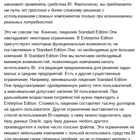
начинают применять средства BI. Фактически, вы предлагаете
им путь от простого к более сложному решению с
использованием сложных компонентов только при возникновении
реальных потребностей.
Это не совсем так. Конечно, лицензия Standard Edition One
накладывает некоторые ограничения. В Enterprise Edition
присутствуют некоторые функциональные возможности, не
поставляемые в Standard Edition One, но необходимые для больших
компаний. В Standard Edition One мы включаем необходимый
минимум возможностей, позволяющих компаниям начать
использовать BI, эта редакция предназначена для решения задач
малых и средних предприятий. Есть и другие существенные
ограничения. Например, минимальная лицензия Standard Edition
One предусматривает одновременную работу пяти пользователей,
а максимальная допускает наличие 50 пользователей. При
дальнейшем возрастании потребностей нужно переходить к
Enterprise Edition. Стоимость лицензии составляет тысячу долларов
на одного пользователя. Другое ограничение выставляется на
способ использования BI-сервера: к нему можно подключить одну
базу данных Oracle, одну базу данных любого другого
производителя и любое число плоских файлов. Эти ограничения не
мешают небольшим компаниям с пользой использовать средства BI
для решения своих типичных проблем, но не устраняют интерес к