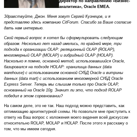
директор по направлению «Бизнес-
аналитика», Oracle EMEA.
Здравствуйте, Джон. Меня зовут Сергей Кузнецов, и я
представляю здесь компанию CitForum. Спасибо за Ваше согласие
дать нам интервью.
Свой первый вопрос я хотел бы сформулировать следующим
образом. Несколько лет назад имелись, по крайней мере, три
подхода к организации OLAP: реляционный OLAP (ROLAP),
многомерный OLAP (MOLAP) и гибридный OLAP (HOLAP).
Насколько я помню, основной метод, использовавшийся Oracle,
базировался на подходе HOLAP: хранилища данных (data
warehouse) с использованием основной СУБД Oracle и витрины
данных (data mart) с использованием многомерной СУБД Oracle
Express Server. Теперь мы слышим только про Oracle OLAP,
основанный на Oracle 10g. Значит ли это, что подход ROLAP
победил в этом соревновании?
На самом деле, это не так. Наш подход можно представить, как
оптимизацию архитектурной схемы. Но позвольте мне приступить к
ответу на Ваш вопрос с изложения моего видения всей дискуссии
относительно ROLAP, MOLAP и HOLAP. После этого я расскажу о
том, что мы имеем сегодня.