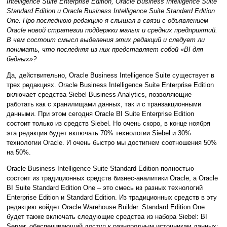
Intelligence Suite Enterprise Edition, Oracle Business Intelligence Suite
Standard Edition и Oracle Business Intelligence Suite Standard Edition
One. Про последнюю редакцию я слышал в связи с объявлением
Oracle новой стратегии поддержки малых и средних предприятий.
В чем состоит смысл выделения этих редакций и следует ли
понимать, что последняя из них представляет собой «BI для
бедных»?
Да, действительно, Oracle Business Intelligence Suite существует в
трех редакциях. Oracle Business Intelligence Suite Enterprise Edition
включает средства Siebel Business Analytics, позволяющие
работать как с хранилищами данных, так и с транзакционными
данными. При этом сегодня Oracle BI Suite Enterprise Edition
состоит только из средств Siebel. Но очень скоро, в конце ноября
эта редакция будет включать 70% технологии Siebel и 30%
технологии Oracle. И очень быстро мы достигнем соотношения 50%
на 50%.
Oracle Business Intelligence Suite Standard Edition полностью
состоит из традиционных средств бизнес-аналитики Oracle, а Oracle
BI Suite Standard Edition One – это смесь из разных технологий
Enterprise Edition и Standard Edition. Из традиционных средств в эту
редакцию войдет Oracle Warehouse Builder. Standard Edition One
будет также включать следующие средства из набора Siebel: BI
Server, обеспечивающий доступ к разнородным источникам данных;