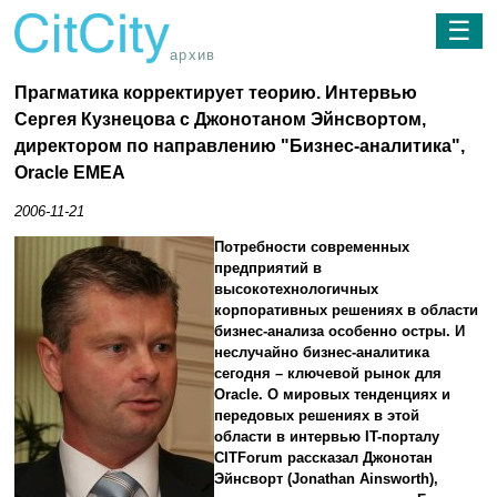
☰
архив
Прагматика корректирует теорию. Интервью
Сергея Кузнецова с Джонотаном Эйнсвортом,
директором по направлению "Бизнес-аналитика",
Oracle EMEA
2006-11-21
Потребности современных
предприятий в
высокотехнологичных
корпоративных решениях в области
бизнес-анализа особенно остры. И
неслучайно бизнес-аналитика
сегодня – ключевой рынок для
Oracle. О мировых тенденциях и
передовых решениях в этой
области в интервью IT-порталу
CITForum рассказал Джонотан
Эйнсворт (Jonathan Ainsworth),