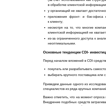
в обработке клиентской информации
у организаций не хватает достаточн
приложения фронт- и бэк-офиса н
к клиенту;
несмотря на то, что многие компа
клиентской информацией не хватает
из-за ограниченного доступа к ана
неоптимальными.
Основные тенденции CDI- инвести
Перед началом вложений в CDI-средств
покупать или разрабатывать самост
выбирать крупного поставщика или 
Приведем данные одного из исследовани
специалистов из ряда крупных компани
Важно отметить, что на момент опроса 
Внедрение подобных средств затрагива