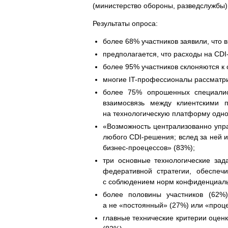
(министерство обороны, разведслужбы)
Результаты опроса:
более 68% участников заявили, что 
предполагается, что расходы на CDI-
более 95% участников склоняются к о
многие IT-профессионалы рассматри
более 75% опрошенных специалист
взаимосвязь между клиентскими 
на технологическую платформу одно
«Возможность централизованно упр
любого CDI-решения; вслед за ней 
бизнес-проецессов» (83%);
три основные технологические за
федеративной стратегии, обеспеч
с соблюдением норм конфиденциаль
более половины участников (62%)
а не «постоянный» (27%) или «проц
главные технические критерии оценк