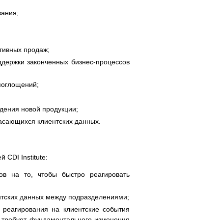
вания;
тивных продаж;
ддержки законченных бизнес-процессов
поглощений;
дения новой продукции;
асающихся клиентских данных.
CDI Institute:
ов на то, чтобы быстро реагировать
нтских данных между подразделениями;
 реагирования на клиентские события
о, требует фундаментального изменения