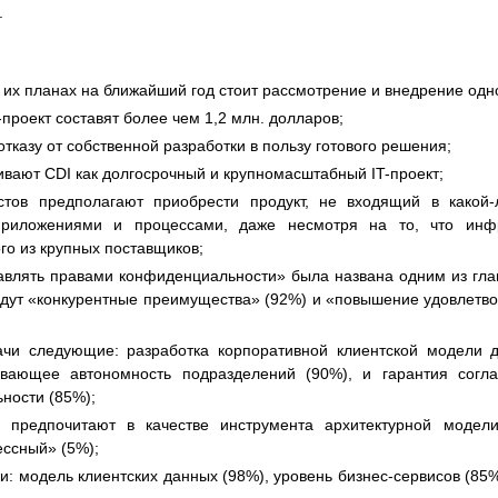
.
в их планах на ближайший год стоит рассмотрение и внедрение од
проект составят более чем 1,2 млн. долларов;
тказу от собственной разработки в пользу готового решения;
вают CDI как долгосрочный и крупномасштабный IT-проект;
ов предполагают приобрести продукт, не входящий в какой-л
приложениями и процессами, даже несмотря на то, что инфр
го из крупных поставщиков;
авлять правами конфиденциальности» была названа одним из гла
идут «конкурентные преимущества» (92%) и «повышение удовлетво
дачи следующие: разработка корпоративной клиентской модели
ивающее автономность подразделений (90%), и гарантия согла
ности (85%);
 предпочитают в качестве инструмента архитектурной модели
ессный» (5%);
и: модель клиентских данных (98%), уровень бизнес-сервисов (85