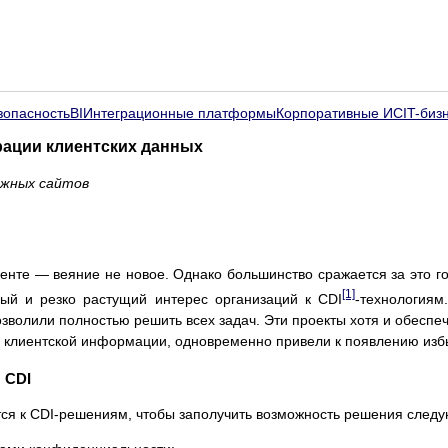
зопасность
BI
Интеграционные платформы
Корпоративные ИС
IT-биз
рации клиентских данных
ежных сайтов
енте — веяние не новое. Однако большинство сражается за это го
[1]
ый и резко растущий интерес организаций к CDI
-технологиям
зволили полностью решить всех задач. Эти проекты хотя и обеспе
 клиентской информации, одновременно привели к появлению изб
 CDI
я к CDI-решениям, чтобы заполучить возможность решения след