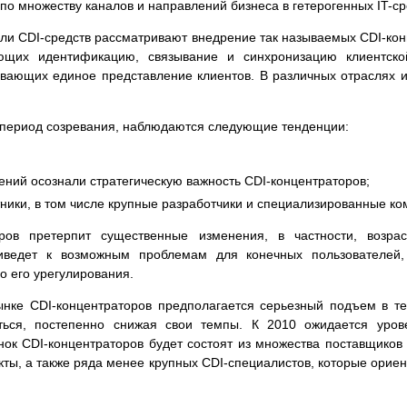
по множеству каналов и направлений бизнеса в гетерогенных IT-ср
ли CDI-средств рассматривают внедрение так называемых CDI-кон
ающих идентификацию, связывание и синхронизацию клиентск
ивающих единое представление клиентов. В различных отраслях и
 период созревания, наблюдаются следующие тенденции:
ний осознали стратегическую важность CDI-концентраторов;
ники, в том числе крупные разработчики и специализированные ко
ров претерпит существенные изменения, в частности, возра
риведет к возможным проблемам для конечных пользователей,
о его урегулирования.
ынке CDI-концентраторов предполагается серьезный подъем в те
аться, постепенно снижая свои темпы. К 2010 ожидается уров
ынок CDI-концентраторов будет состоят из множества поставщико
ты, а также ряда менее крупных CDI-специалистов, которые ориен