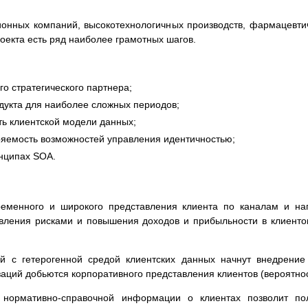
нных компаний, высокотехнологичных производств, фармацевтич
роекта есть ряд наиболее грамотных шагов.
го стратегического партнера;
дукта для наиболее сложных периодов;
ь клиентской модели данных;
яемость возможностей управления идентичностью;
инципах SOA.
временного и широкого представления клиента по каналам и н
вления рисками и повышения доходов и прибыльности в клиенто
й с гетерогенной средой клиентских данных начнут внедрение 
заций добьются корпоративного представления клиентов (вероятно
нормативно-справочной информации о клиентах позволит пол