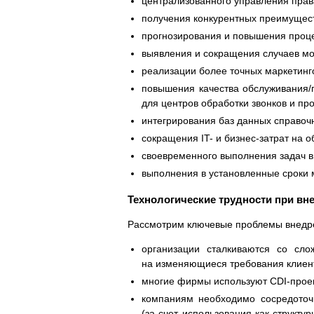
централизованного управления пра
получения конкурентных преимущест
прогнозирования и повышения проце
выявления и сокращения случаев м
реализации более точных маркетинг
повышения качества обслуживания/п
для центров обработки звонков и про
интегрирования баз данных справоч
сокращения IT- и бизнес-затрат на 
своевременного выполнения задач в
выполнения в установленные сроки 
Технологические трудности при вн
Рассмотрим ключевые проблемы внедрен
организации сталкиваются со сло
на изменяющиеся требования клиент
многие фирмы используют CDI-проек
компаниям необходимо сосредоточи
(за счет использования как структу