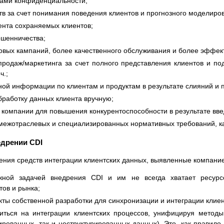
вами конфиденциальности;
в за счет понимания поведения клиентов и прогнозного моделиро
нта сохраняемых клиентов;
ошенничества;
овых кампаний, более качественного обслуживания и более эффек
родаж/маркетинга за счет полного представления клиентов и по
ч.;
ной информации по клиентам и продуктам в результате слияний и 
обработку данных клиента вручную;
 компании для повышения конкурентоспособности в результате вве
межотраслевых и специализированных нормативных требований, к
едрении CDI
ия средств интеграции клиентских данных, выявленные компанией 
жной задачей внедрения CDI и им не всегда хватает ресурс
ов и рынка;
ты собственной разработки для синхронизации и интеграции клие
ться на интеграции клиентских процессов, унифицируя методы
рированных, так и неструктурированных данных). Это, как правил