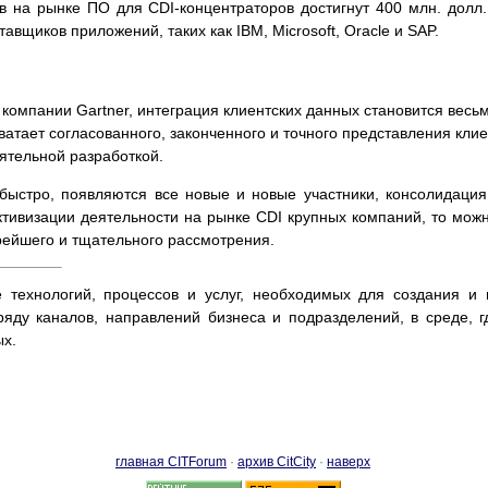
в на рынке ПО для CDI-концентраторов достигнут 400 млн. долл.
вщиков приложений, таких как IBM, Microsoft, Oracle и SAP.
и компании Gartner, интеграция клиентских данных становится вес
атает согласованного, законченного и точного представления клиен
ятельной разработкой.
 быстро, появляются все новые и новые участники, консолидаци
ктивизации деятельности на рынке CDI крупных компаний, то можн
орейшего и тщательного рассмотрения.
 технологий, процессов и услуг, необходимых для создания и 
ряду каналов, направлений бизнеса и подразделений, в среде, г
ых.
главная CITForum
·
архив CitCity
·
наверх