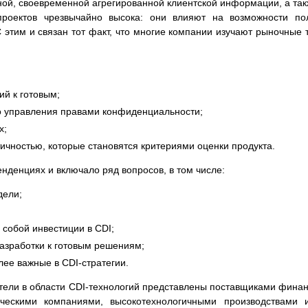
ной, своевременной агрегированной клиентской информации, а так
-проектов чрезвычайно высока: они влияют на возможности по
 этим и связан тот факт, что многие компании изучают рыночные
ий к готовым;
о управления правами конфиденциальности;
х;
ичностью, которые становятся критериями оценки продукта.
нденциях и включало ряд вопросов, в том числе:
дели;
 собой инвестиции в CDI;
разработки к готовым решениям;
лее важные в CDI-стратегии.
ватели в области CDI-технологий представлены поставщиками финан
ческими компаниями, высокотехнологичными производствами 