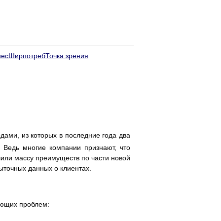
нес
Ширпотреб
Точка зрения
дами, из которых в последние года два
. Ведь многие компании признают, что
чили массу преимуществ по части новой
ыточных данных о клиентах.
ующих проблем: