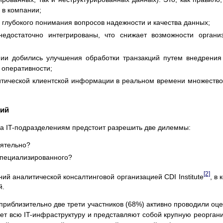
 в компании;
о глубокого понимания вопросов надежности и качества данных;
едостаточно интегрированы, что снижает возможности органи
нии добились улучшения обработки транзакций путем внедрения 
 оперативности;
литической клиентской информации в реальном времени множеств
ций
а IT-подразделениям предстоит разрешить две дилеммы:
оятельно?
специализированного?
[2]
й аналитической консалтинговой организацией CDI Institute
, в
й.
приблизительно две трети участников (68%) активно проводили оце
ет всю IT-инфраструктуру и представляют собой крупную реорган