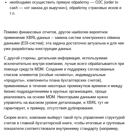
необходимо осуществить прямую обработку — О2С (order to
cash — «от заказа до выручки»), обработку страховых исков и
т.п.
Помимо финансовых отчетов, другое наиболее вероятное
применение XBRL-данных – замена систем электронного обмена
данными (EDI-систем); эта задача достаточно актуальна и для нее
уже разработаны конструкции данных.
С другой стороны, детальная информация, используемая
исключительно внутри компании, лучше всего обрабатывается при
помощи средств MDM. Создание и поддержку согласованных
списков элементов (особые «клиенты», индивидуальные
«продукты», компоненты плана бухгалтерских счетов),
применяемых в течение некоторых промежутков времени и между
бизнес-подразделениями в крупных организациях, проще
реализовать на основе MDM. Некоторыми данными нужно
управлять на высоком уровне детализации, и XBRL тут не
гарантирует, к примеру, отсутствия дублирования.
Скорее всего, компании выберут такой путь управления структурой
счетов в главной бухгалтерской книге, чтобы итоговые и групповые
показатели соответствовали внутреннему стандарту (например,