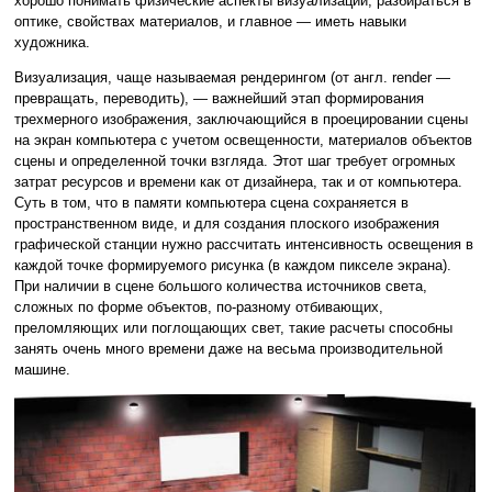
хорошо понимать физические аспекты визуализации, разбираться в
оптике, свойствах материалов, и главное — иметь навыки
художника.
Визуализация, чаще называемая рендерингом (от англ. render —
превращать, переводить), — важнейший этап формирования
трехмерного изображения, заключающийся в проецировании сцены
на экран компьютера с учетом освещенности, материалов объектов
сцены и определенной точки взгляда. Этот шаг требует огромных
затрат ресурсов и времени как от дизайнера, так и от компьютера.
Суть в том, что в памяти компьютера сцена сохраняется в
пространственном виде, и для создания плоского изображения
графической станции нужно рассчитать интенсивность освещения в
каждой точке формируемого рисунка (в каждом пикселе экрана).
При наличии в сцене большого количества источников света,
сложных по форме объектов, по-разному отбивающих,
преломляющих или поглощающих свет, такие расчеты способны
занять очень много времени даже на весьма производительной
машине.