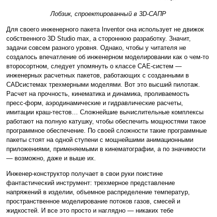
Лобзик, спроектированный в 3D-САПР
Для своего инженерного пакета Inventor она использует не движок
собственного 3D Studio max, а стороннюю разработку. Значит,
задачи совсем разного уровня. Однако, чтобы у читателя не
создалось впечатление об инженерном моделировании как о чем-то
второсортном, следует упомянуть о классе CAE-систем —
инженерных расчетных пакетов, работающих с созданными в
CADсистемах трехмерными моделями. Вот это высший пилотаж.
Расчет на прочность, кинематика и динамика, проливаемость
пресс-форм, аэродинамические и гидравлические расчеты,
имитации краш-тестов… Сложнейшие вычислительные комплексы
работают на полную катушку, чтобы обеспечить мощностями такое
программное обеспечение. По своей сложности такие программные
пакеты стоят на одной ступени с мощнейшими анимационными
приложениями, применяемыми в кинематографии, а по значимости
— возможно, даже и выше их.
Инженер-конструктор получает в свои руки поистине
фантастический инструмент: трехмерное представление
напряжений в изделии, объемное распределение температур,
пространственное моделирование потоков газов, смесей и
жидкостей. И все это просто и наглядно — никаких тебе