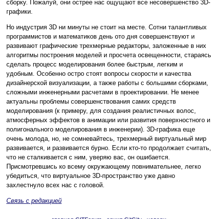
сборку. Пожалуй, они острее нас ощущают все несовершенство 3D-
графики.
Но индустрия 3D ни минуты не стоит на месте. Сотни талантливых
программистов и математиков день ото дня совершенствуют и
развивают графические трехмерные редакторы, заложенные в них
алгоритмы построения моделей и просчета освещенности, стараясь
сделать процесс моделирования более быстрым, легким и
удобным. Особенно остро стоят вопросы скорости и качества
дизайнерской визуализации, а также работы с большими сборками,
сложными инженерными расчетами в проектировании. Не менее
актуальны проблемы совершенствования самих средств
моделирования (к примеру, для создания реалистичных волос,
атмосферных эффектов в анимации или развития поверхностного и
полигонального моделирования в инженерии). 3D-графика еще
очень молода, но, не сомневайтесь, трехмерный виртуальный мир
развивается, и развивается бурно. Если кто-то продолжает считать,
что не сталкивается с ним, уверяю вас, он ошибается.
Присмотревшись ко всему окружающему повнимательнее, легко
убедиться, что виртуальное 3D-пространство уже давно
захлестнуло всех нас с головой.
Связь с редакцией