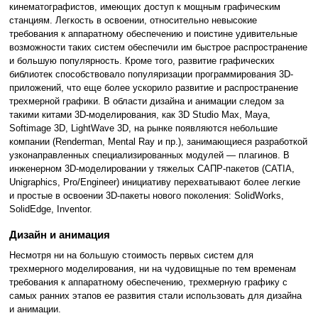
кинематографистов, имеющих доступ к мощным графическим
станциям. Легкость в освоении, относительно невысокие
требования к аппаратному обеспечению и поистине удивительные
возможности таких систем обеспечили им быстрое распространение
и большую популярность. Кроме того, развитие графических
библиотек способствовало популяризации программирования 3D-
приложений, что еще более ускорило развитие и распространение
трехмерной графики. В области дизайна и анимации следом за
такими китами 3D-моделирования, как 3D Studio Max, Maya,
Softimage 3D, LightWave 3D, на рынке появляются небольшие
компании (Renderman, Mental Ray и пр.), занимающиеся разработкой
узконаправленных специализированных модулей — плагинов. В
инженерном 3D-моделировании у тяжелых САПР-пакетов (CATIA,
Unigraphics, Pro/Engineer) инициативу перехватывают более легкие
и простые в освоении 3D-пакеты нового поколения: SolidWorks,
SolidEdge, Inventor.
Дизайн и анимация
Несмотря ни на большую стоимость первых систем для
трехмерного моделирования, ни на чудовищные по тем временам
требования к аппаратному обеспечению, трехмерную графику с
самых ранних этапов ее развития стали использовать для дизайна
и анимации.