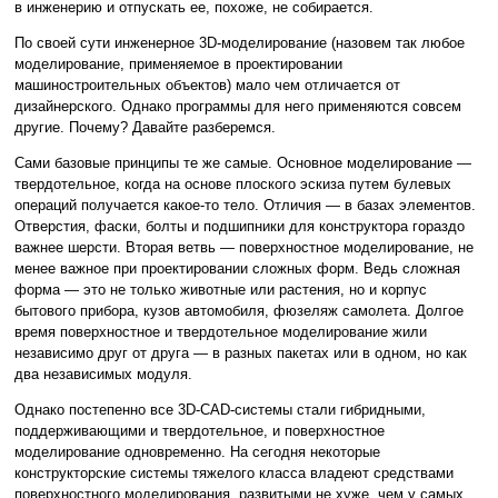
в инженерию и отпускать ее, похоже, не собирается.
По своей сути инженерное 3D-моделирование (назовем так любое
моделирование, применяемое в проектировании
машиностроительных объектов) мало чем отличается от
дизайнерского. Однако программы для него применяются совсем
другие. Почему? Давайте разберемся.
Сами базовые принципы те же самые. Основное моделирование —
твердотельное, когда на основе плоского эскиза путем булевых
операций получается какое-то тело. Отличия — в базах элементов.
Отверстия, фаски, болты и подшипники для конструктора гораздо
важнее шерсти. Вторая ветвь — поверхностное моделирование, не
менее важное при проектировании сложных форм. Ведь сложная
форма — это не только животные или растения, но и корпус
бытового прибора, кузов автомобиля, фюзеляж самолета. Долгое
время поверхностное и твердотельное моделирование жили
независимо друг от друга — в разных пакетах или в одном, но как
два независимых модуля.
Однако постепенно все 3D-CAD-системы стали гибридными,
поддерживающими и твердотельное, и поверхностное
моделирование одновременно. На сегодня некоторые
конструкторские системы тяжелого класса владеют средствами
поверхностного моделирования, развитыми не хуже, чем у самых