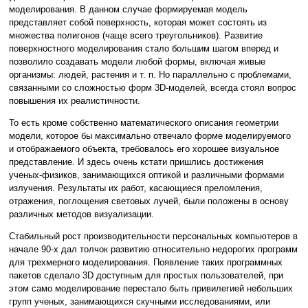
моделирования. В данном случае формируемая модель
представляет собой поверхность, которая может состоять из
множества полигонов (чаще всего треугольников). Развитие
поверхностного моделирования стало большим шагом вперед и
позволило создавать модели любой формы, включая живые
организмы: людей, растения и т. п. Но параллельно с проблемами,
связанными со сложностью форм 3D-моделей, всегда стоял вопрос
повышения их реалистичности.
То есть кроме собственно математического описания геометрии
модели, которое бы максимально отвечало форме моделируемого
и отображаемого объекта, требовалось его хорошее визуальное
представление. И здесь очень кстати пришлись достижения
ученых-физиков, занимающихся оптикой и различными формами
излучения. Результаты их работ, касающиеся преломления,
отражения, поглощения световых лучей, были положены в основу
различных методов визуализации.
Стабильный рост производительности персональных компьютеров в
начале 90-х дал толчок развитию относительно недорогих программ
для трехмерного моделирования. Появление таких программных
пакетов сделало 3D доступным для простых пользователей, при
этом само моделирование перестало быть привилегией небольших
групп ученых, занимающихся скучными исследованиями, или