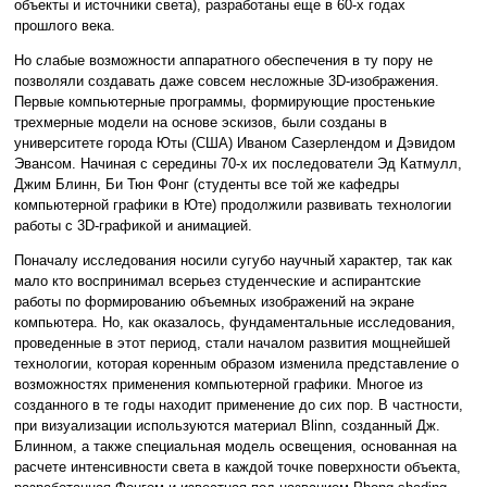
объекты и источники света), разработаны еще в 60-х годах
прошлого века.
Но слабые возможности аппаратного обеспечения в ту пору не
позволяли создавать даже совсем несложные 3D-изображения.
Первые компьютерные программы, формирующие простенькие
трехмерные модели на основе эскизов, были созданы в
университете города Юты (США) Иваном Сазерлендом и Дэвидом
Эвансом. Начиная с середины 70-х их последователи Эд Катмулл,
Джим Блинн, Би Тюн Фонг (студенты все той же кафедры
компьютерной графики в Юте) продолжили развивать технологии
работы с 3D-графикой и анимацией.
Поначалу исследования носили сугубо научный характер, так как
мало кто воспринимал всерьез студенческие и аспирантские
работы по формированию объемных изображений на экране
компьютера. Но, как оказалось, фундаментальные исследования,
проведенные в этот период, стали началом развития мощнейшей
технологии, которая коренным образом изменила представление о
возможностях применения компьютерной графики. Многое из
созданного в те годы находит применение до сих пор. В частности,
при визуализации используются материал Blinn, созданный Дж.
Блинном, а также специальная модель освещения, основанная на
расчете интенсивности света в каждой точке поверхности объекта,