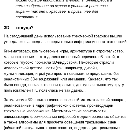
можно больше приблизить элементы интерфейса и
само изображение на экране к условиям реального
мира — так оно и красивее, и привычнее для
восприятия.
3D — откуда?
На сегодняшний день использование трехмерной графики вышло
уже далеко за пределы сферы только информационных технологий.
Кинематограф, компьютерные игры, архитектура и строительство,
машиностроение — это далеко не полный перечень областей, в
которые глубоко проникла 3D-индустрия. Некоторые отрасли
человеческой деятельности (как, например, дизайн,
мультипликация, игры) уже просто невозможно представить без
реалистичных 3D-изображений или анимации. Кажется, что так
было всегда, но качественная графика, доступная широкому кругу
пользователей ПК, появилась не так давно…
За кулисами 3D спрятан очень серьезный математический аппарат,
реализованный в ядре графической системы, производящей
трехмерные изображения. Математические зависимости,
описывающие формирование цифровой модели реальных объектов,
а также алгоритмы для просчета освещения трехмерных сцен
(областей виртуального пространства, содержащих трехмерные