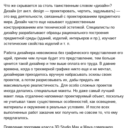
Что же скрывается за столь таинственным словом «дизайн»?
Дизайн (от англ. design — проектировать, чертить, задумывать) —
это вид деятельности, связанный с проектированием предметного
мира. Дизайн часто еще называют художественным
конструированием или технической эстетикой. Специалисты по
дизайну разрабатывают образцы рационального построения
предметной среды (зданий, изделий, интерьеров и пр.), изучают
эстетические свойства изделий и т. п.
Работа дизайнера невозможна без графического представления его
идей, причем чем лучше будет это представление, тем больше
ценится такой дизайнер и тем выше оплата его труда. В давние
времена, когда о трехмерной графике никто еще и не мечтал,
дизайнерам приходилось вручную набрасывать эскизы своих
проектов, а потом разрисовывать их, дабы придать им
максимальную реалистичность. Для особо сложных проектов
иногда делались специальные макеты. Но даже самый лучший
макет лишь отдаленно напоминал проектируемый объект, поскольку
не учитывал таких существенных особенностей, как освещение,
материалы и окружение в реальных условиях. И после всех
выполненных работ заказчик мог получить не совсем то, что ему
предлагалось.
Появление программ класса 3D Studio Max и Maya совершило