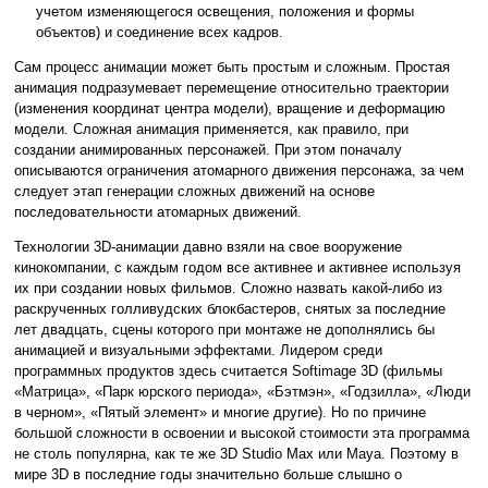
учетом изменяющегося освещения, положения и формы
объектов) и соединение всех кадров.
Сам процесс анимации может быть простым и сложным. Простая
анимация подразумевает перемещение относительно траектории
(изменения координат центра модели), вращение и деформацию
модели. Сложная анимация применяется, как правило, при
создании анимированных персонажей. При этом поначалу
описываются ограничения атомарного движения персонажа, за чем
следует этап генерации сложных движений на основе
последовательности атомарных движений.
Технологии 3D-анимации давно взяли на свое вооружение
кинокомпании, с каждым годом все активнее и активнее используя
их при создании новых фильмов. Сложно назвать какой-либо из
раскрученных голливудских блокбастеров, снятых за последние
лет двадцать, сцены которого при монтаже не дополнялись бы
анимацией и визуальными эффектами. Лидером среди
программных продуктов здесь считается Softimage 3D (фильмы
«Матрица», «Парк юрского периода», «Бэтмэн», «Годзилла», «Люди
в черном», «Пятый элемент» и многие другие). Но по причине
большой сложности в освоении и высокой стоимости эта программа
не столь популярна, как те же 3D Studio Max или Maya. Поэтому в
мире 3D в последние годы значительно больше слышно о