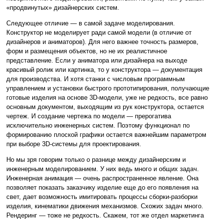
«продвинутых» дизайнерских систем.
Следующее отличие — в самой задаче моделирования.
Конструктор не моделирует ради самой модели (в отличие от
дизайнеров и аниматоров). Для него важнее точность размеров,
форм и размещения объектов, но не их реалистичное
представление. Если у аниматора или дизайнера на выходе
красивый ролик или картинка, то у конструктора — документация
для производства. И хотя станки с числовым программным
управлением и установки быстрого прототипирования, получающие
готовые изделия на основе 3D-модели, уже не редкость, все равно
основным документом, выходящим из рук конструктора, остается
чертеж. И создание чертежа по модели — прерогатива
исключительно инженерных систем. Поэтому функционал по
формированию плоской графики остается важнейшим параметром
при выборе 3D-системы для проектирования.
Но мы зря говорим только о разнице между дизайнерским и
инженерным моделированием. У них ведь много и общих задач.
Инженерная анимация — очень распространенное явление. Она
позволяет показать заказчику изделие еще до его появления на
свет, дает возможность имитировать процессы сборки-разборки
изделия, кинематики движения механизмов. Схожих задач много.
Рендеринг — тоже не редкость. Скажем, тот же отдел маркетинга