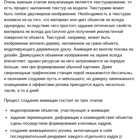
Очень важным этапом визуализации является текстурирование, то
есть процесс наложения текстур на модели. Текстурами может
быть любое двухмерное изображение. Необходимость в текстурах
возникла из-за того, что материал или цвет объектов не всегда
однородны, вследствие чего простого задания оптических свойств
материала не всегда достаточно для получения реалистичной
поверхности объекта. Текстурой, например, может быть
изображение волокон дерева, наложенное на грани объекта,
моделирующего деревянную доску. Анимация во многом похожа на
дизайн. Движущееся объемное изображение на экране всегда
впечатляет, однако ресурсов на него затрачивается на порядок
больше, чем при формировании обычной картинки. Даже
сверхмощные графические станции порой оказываются бессильны,
и окончания создания пусть и небольшого, но доверху напичканного
освещением и эффектами ролика приходится ждать несколько
часов, а то и дней.
Процесс создания анимации состоит из трех этапов:
моделирование объектов, участвующих в анимации;
задание перемещения, деформации и взаимодействия объектов
сцены посредством формирования ключевых кадров;
создание анимационного ролика, включающее в себя
последовательный рендеринг каждого отдельного кадра (с