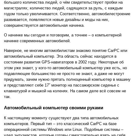
большого количества людей, о чём свидетельствуют пробки на
магистралях; количество людей, садящихся за руль, с каждым
годом только увеличивается. Соответственно, автомобилестроение
развивается, появляются новые дизайны и моды на них,
совершенствуется автомобильная начинка.
О начинке мы сегодня и поговорим, а точнее – о компьютерной
начинке современных автомобилей.
Наверное, не многим автомобилистам знакомо понятие CarPC или
автомобильный компьютер. Эта область сейчас находится в
состоянии развития GPS-навигаторов в 2002 году. Некоторые об
этом уже знают, у кого-то автомобильный компьютер уже есть, но
подавляющее большинство не просто не знают, а даже не могут
придумать, зачем нужно прятать полноценный компьютер в машину
и представляют себе 17” монитор на пассажирском сиденье с
клавиатурой и мышкой на коленях. На самом деле всё совсем не
так.
Автомобильный компьютер своими руками
К настоящему моменту существуют два типа автомобильных
компьютеров. Первый тип – это классический CarPC на базе
операционной системы Windows или Linux. Подобные системы –
удел энтузиастов, которые готовы самостоятельно взять на себя