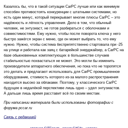
Казалось бы, что в такой ситуации CarPC лучше или как минимум
способен противостоять конкуренции с штатными системами, но
есть один минус, который перекрывает многие плюсы CarPC – это
надёжность и лёгкость управления. Дело в том, что обычный
человек, не энтузиаст, не готов разбираться с оболочками и
совместимостями. Ему нужно, чтобы после поворота ключа у него
быстро зажёгся экран с меню, где он может выбрать то, что ему
нужно. Нужно, чтобы система беспрепятственно стартовала при -25
на улице и работала как заяц с батарейкой энерджайзер, а CarPC на
базе обыкновенных комплектующих в большинстве случаев
стабильностью похвастаться не может. Это могли бы изменить
производители аппаратного обеспечения, но пока что не торопятся
это делать и предлагают использовать для CarPC промышленное
оборудование, стоимость которого из-за малого распространения
находится высоко за облаками. Поэтому, у классического CarPC
будущее в недалёкой перспективе лишь одно – удел энтузиастов.
А дальше лишь время расставит всё по своим местам.
При написании материала были использованы фотографии с
форума pccar.ru
Связь с редакцией