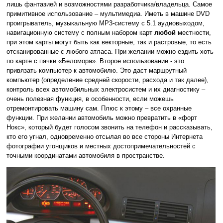
лишь фантазией и возможностями разработчика/владельца. Самое
примитивное использование – мультимедиа. Иметь в машине DVD
проигрыватель, музыкальную МР3-систему с 5.1 аудиовыходом,
навигационную систему с полным набором карт
любой
местности,
при этом карты могут быть как векторные, так и растровые, то есть
отсканированные с любого атласа. При желании можно ездить хоть
по карте с пачки «Беломора». Второе использование - это
привязать компьютер к автомобилю. Это даст маршрутный
компьютер (определение средней скорости, расхода и так далее),
контроль всех автомобильных электросистем и их диагностику –
очень полезная функция, в особенности, если можешь
отремонтировать машину сам. Плюс к этому – все охранные
функции. При желании автомобиль можно превратить в «форт
Нокс», который будет голосом звонить на телефон и рассказывать,
кто его угнал, одновременно отсылая во все стороны Интернета
фотографии угонщиков и местных достопримечательностей с
точными координатами автомобиля в пространстве.