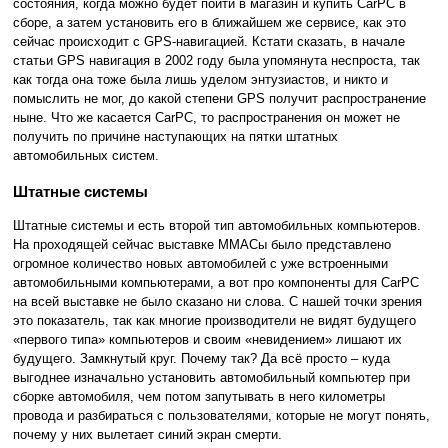
состояния, когда можно будет пойти в магазин и купить CarPC в
сборе, а затем установить его в ближайшем же сервисе, как это
сейчас происходит с GPS-навигацией. Кстати сказать, в начале
статьи GPS навигация в 2002 году была упомянута неспроста, так
как тогда она тоже была лишь уделом энтузиастов, и никто и
помыслить не мог, до какой степени GPS получит распространение
ныне. Что же касается CarPC, то распространения он может не
получить по причине наступающих на пятки штатных
автомобильных систем.
Штатные системы
Штатные системы и есть второй тип автомобильных компьютеров.
На проходящей сейчас выставке ММАСы было представлено
огромное количество новых автомобилей с уже встроенными
автомобильными компьютерами, а вот про компоненты для CarPC
на всей выставке не было сказано ни слова. С нашей точки зрения
это показатель, так как многие производители не видят будущего
«первого типа» компьютеров и своим «невидением» лишают их
будущего. Замкнутый круг. Почему так? Да всё просто – куда
выгоднее изначально установить автомобильный компьютер при
сборке автомобиля, чем потом запутывать в него километры
провода и разбираться с пользователями, которые не могут понять,
почему у них вылетает синий экран смерти.