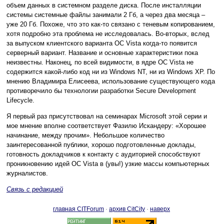
объем данных в системном разделе диска. После инсталляции
системы системные файлы занимали 2 Гб, а через два месяца –
уже 20 Гб. Похоже, что это как-то связано с теневым копированием,
хотя подробно эта проблема не исследовалась. Во-вторых, вслед
за выпуском клиентского варианта ОС Vista когда-то появится
серверный вариант. Название и основные характеристики пока
неизвестны. Наконец, по всей видимости, в ядре ОС Vista не
содержится какой-либо код ни из Windows NT, ни из Windows XP. По
мнению Владимира Елисеева, использование существующего кода
противоречило бы технологии разработки Secure Development
Lifecycle.
Я первый раз присутствовал на семинарах Microsoft этой серии и
мое мнение вполне соответствует Фазилю Искандеру: «Хорошее
начинание, между прочим». Небольшое количество
заинтересованной публики, хорошо подготовленные доклады,
готовность докладчиков к контакту с аудиторией способствуют
проникновению идей ОС Vista в (увы!) узкие массы компьютерных
журналистов.
Связь с редакцией
главная CITForum
·
архив CitCity
·
наверх