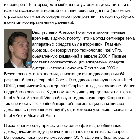
и серверов. Во-вторых, для мобильных устройств действительно
важной оказывается возможность шифрования данных (вспомним
страшный сон многих сотрудников предприятий – потеря ноутбука с
важными корпоративными данными).
Выступления Алексея Рогачкова заняли меньше
времени, видимо, потому, что на этом семинаре тема
аппаратных средств была вторичной. Главным
образом, он говорил про технологию Intel vPro,
объявленную компанией в апреле 2006 г. Первые
поставки соответствующих аппаратных средств
дистрибьюторам начались 7 сентября 2006 г.
Безусловно, эта технология, опирающаяся на двухядерный 64-
разрядный процессор Intel Core 2 Duo, двухканальную память Intel
DDR2, графический адаптер Intel Graphics и т.д., заслуживает более
подробного рассказа. В данном же случае упор делался на то, что
Intel vPro и Microsoft Vista образуют идеальную пару. Скорее всего,
так оно и есть. По крайней мере, обе презентации на семинаре
делались с применением ноутбука, в котором уже использованы и
Intel vPro, и Microsoft Vista.
В заключение хочу привести несколько фактов, сообщенных
докладчиками между прочим или в качестве ответов на вопросы.
Во-первых, пока при использовании ОС Vista очень быстро растет