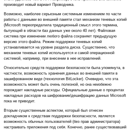
производит новый вариант Проводника.
Возможно, наиболее серьезным системным изменением по части
работы с данными во внешней памяти стал механизм теневых копий
(Microsoft переопределила традиционный смысл этого термина,
бытующий в области баз данных уже около 40 лет). Файловая
система при изменении любого файла сохраняет предыдущую
версию этого файла. Режим поддержки теневых копий
устанавливается на уровне раздела диска. Существенно, что
механизм теневых копий используется и самой операционной
системой, например, при внесении в нее исправлений.
Относительно средств поддержки безопасности была упомянута, в
частности, возможность хранения данных во внешней памяти в
зашифрованном виде (технология BitLocker). Очевидно, что эта
возможность может быть очень полезной, но она неизбежно
порождает накладные расходы. Официальные данные о процентах
накладных расходов на шифрование/дешифрацию данных Microsoft
пока не приводит.
Вторым существенным аспектом, который был отнесен
докладчиком к средствам поддержки безопасности, является
возможность обычных пользователей (без прав администратора)
настраивать приложения под себя. Конечно, ранее существовавший