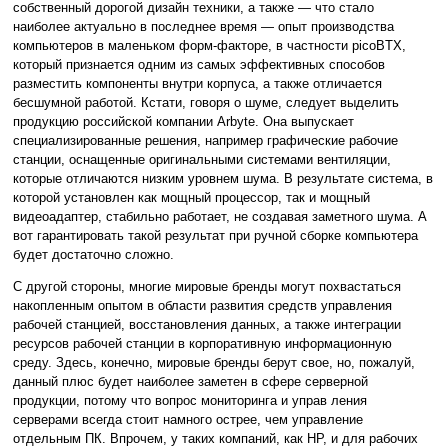
собственный дорогой дизайн техники, а также — что стало
наиболее актуально в последнее время — опыт производства
компьютеров в маленьком форм-факторе, в частности picoBTX,
который признается одним из самых эффективных способов
разместить компоненты внутри корпуса, а также отличается
бесшумной работой. Кстати, говоря о шуме, следует выделить
продукцию российской компании Arbyte. Она выпускает
специализированные решения, например графические рабочие
станции, оснащенные оригинальными системами вентиляции,
которые отличаются низким уровнем шума. В результате система, в
которой установлен как мощный процессор, так и мощный
видеоадаптер, стабильно работает, не создавая заметного шума. А
вот гарантировать такой результат при ручной сборке компьютера
будет достаточно сложно.
С другой стороны, многие мировые бренды могут похвастаться
накопленным опытом в области развития средств управления
рабочей станцией, восстановления данных, а также интеграции
ресурсов рабочей станции в корпоративную информационную
среду. Здесь, конечно, мировые бренды берут свое, но, пожалуй,
данный плюс будет наиболее заметен в сфере серверной
продукции, потому что вопрос мониторинга и управ ления
серверами всегда стоит намного острее, чем управление
отдельным ПК. Впрочем, у таких компаний, как HP, и для рабочих