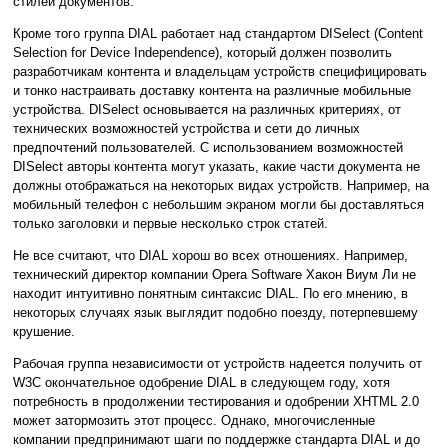
стилей документов.
Кроме того группа DIAL работает над стандартом DISelect (Content
Selection for Device Independence), который должен позволить
разработчикам контента и владельцам устройств специфицировать
и тонко настраивать доставку контента на различные мобильные
устройства. DISelect основывается на различных критериях, от
технических возможностей устройства и сети до личных
предпочтений пользователей. С использованием возможностей
DISelect авторы контента могут указать, какие части документа не
должны отображаться на некоторых видах устройств. Например, на
мобильный телефон с небольшим экраном могли бы доставляться
только заголовки и первые несколько строк статей.
Не все считают, что DIAL хорош во всех отношениях. Например,
технический директор компании Opera Software Хакон Виум Ли не
находит интуитивно понятным синтаксис DIAL. По его мнению, в
некоторых случаях язык выглядит подобно поезду, потерпевшему
крушение.
Рабочая группа независимости от устройств надеется получить от
W3C окончательное одобрение DIAL в следующем году, хотя
потребность в продолжении тестирования и одобрении XHTML 2.0
может затормозить этот процесс. Однако, многочисленные
компании предпринимают шаги по поддержке стандарта DIAL и до