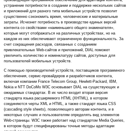
устранение потребности в создании и поддержке нескольких сайтов
и приложений для разного типа мобильных устройств позволит
существенно сэкономить время, человеческие и материальные
затраты. Исчезнет потребность в производстве единых версий
контента со свойствами «наименьшего общего знаменателя»,
которые могут отображаться на различных устройствах, но на
каждом из них обеспечивают ограниченную функциональность. За
счет сокращения расходов, связанных с созданием
привлекательных Web-сайтов и приложений, DIAL поможет
увеличить количество и номенклатуру сайтов, доступных для
пользователей мобильных устройств.
С помощью производителей устройств, поставщиков программного
обеспечения, сервис-провайдеров и разработчиков контента,
включая компании France Telecom Group, Hewlett-Packard, IBM,
Nokia и NTT DoCoMo W3C основывает DIAL на существующих и
ожидаемых стандартах. В их число входит вторая версия
стандарта языка расширяемого HTML (XHTML), в котором
соединяются черты XML и HTML, а также стандарт языка CSS
(cascading style sheets), позволяющего авторам контента, и в
некоторых случаях и пользователям определять вид элементов
Web-страницы. W3C также работает над стандартом Media Queries,
в котором будут специфицированы точные методы адаптации