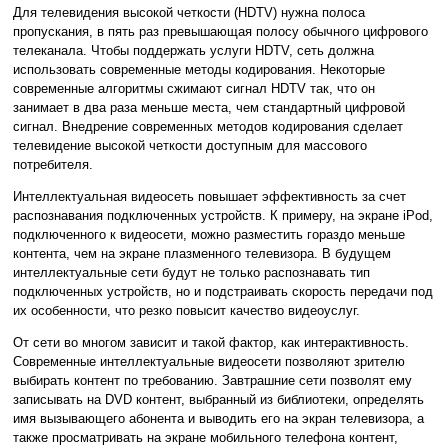
Для телевидения высокой четкости (HDTV) нужна полоса
пропускания, в пять раз превышающая полосу обычного цифрового
телеканала. Чтобы поддержать услуги HDTV, сеть должна
использовать современные методы кодирования. Некоторые
современные алгоритмы сжимают сигнал HDTV так, что он
занимает в два раза меньше места, чем стандартный цифровой
сигнал. Внедрение современных методов кодирования сделает
телевидение высокой четкости доступным для массового
потребителя.
Интеллектуальная видеосеть повышает эффективность за счет
распознавания подключенных устройств. К примеру, на экране iPod,
подключенного к видеосети, можно разместить гораздо меньше
контента, чем на экране плазменного телевизора. В будущем
интеллектуальные сети будут не только распознавать тип
подключенных устройств, но и подстраивать скорость передачи под
их особенности, что резко повысит качество видеоуслуг.
От сети во многом зависит и такой фактор, как интерактивность.
Современные интеллектуальные видеосети позволяют зрителю
выбирать контент по требованию. Завтрашние сети позволят ему
записывать на DVD контент, выбранный из библиотеки, определять
имя вызывающего абонента и выводить его на экран телевизора, а
также просматривать на экране мобильного телефона контент,