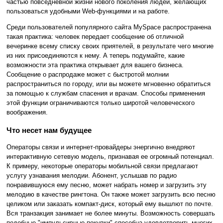
частью повседневной жизни нового поколения людей, желающих
пользоваться удобными Web-функциями и на работе.
Среди пользователей популярного сайта MySpace распространена
такая практика: человек передает сообщение об отличной
вечеринке всему списку своих приятелей, в результате чего многие
из них присоединяются к нему. А теперь подумайте, какие
возможности эта практика открывает для вашего бизнеса.
Сообщение о распродаже может с быстротой молнии
распространиться по городу, или вы можете мгновенно обратиться
за помощью к службам спасения и врачам. Способы применения
этой функции ограничиваются только широтой человеческого
воображения.
Что несет нам будущее
Операторы связи и интернет-провайдеры энергично внедряют
интерактивную сетевую модель, признавая ее огромный потенциал.
К примеру, некоторые операторы мобильной связи предлагают
услугу узнавания мелодии. Абонент, услышав по радио
понравившуюся ему песню, может набрать номер и загрузить эту
мелодию в качестве рингтона. Он также может загрузить всю песню
целиком или заказать компакт-диск, который ему вышлют по почте.
Вся транзакция занимает не более минуты. Возможность совершать
подобные "импульсивные покупки" способна удовлетворить многих