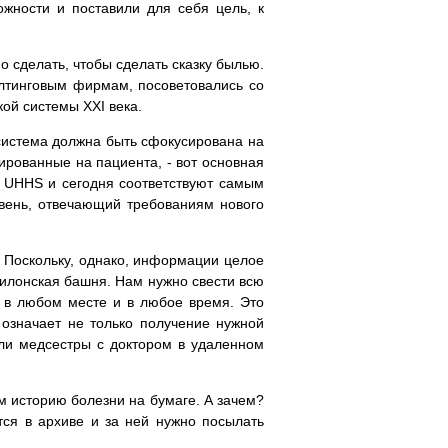
жности и поставили для себя цель, к
о сделать, чтобы сделать сказку былью.
лтинговым фирмам, посоветовались со
ой системы XXI века.
 система должна быть сфокусирована на
ированные на пациента, - вот основная
 UHHS и сегодня соответствуют самым
овень, отвечающий требованиям нового
 Поскольку, однако, информации целое
вилонская башня. Нам нужно свести всю
п в любом месте и в любое время. Это
 означает не только получение нужной
или медсестры с доктором в удаленном
м историю болезни на бумаге. А зачем?
тся в архиве и за ней нужно посылать