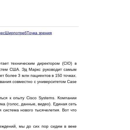
нес
Ширпотреб
Точка зрения
тает техническим директором (CIO) в
истем США. Эд Маркс руководит самым
 более 3 млн пациентов в 150 точках.
ования совместно с университетом Case
ься к опыту Cisco Systems. Компании
а (голос, данные, видео). Единая сеть
система нового тысячелетия. Вот что
реждений, мы до сих пор сидим в веке