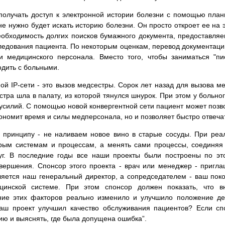
у получать доступ к электронной истории болезни с помощью пл
е нужно будет искать историю болезни. Он просто откроет ее на э
обходимость долгих поисков бумажного документа, предоставляе
едования пациента. По некоторым оценкам, перевод документаци
 медицинского персонала. Вместо того, чтобы заниматься "пи
дить с больными.
й IP-сети - это вызов медсестры. Сорок лет назад для вызова м
стра шла в палату, из которой тянулся шнурок. При этом у больног
усилий. С помощью новой конвергентной сети пациент может позвон
кономит время и силы медперсонала, но и позволяет быстро отвеча
принципу - не наливаем новое вино в старые сосуды. При реа
рым системам и процессам, а менять сами процессы, соединяя 
уг. В последние годы все наши проекты были построены по это
авершения. Спонсор этого проекта - врач или менеджер - пригл
яется наш генеральный директор, а сопредседателем - ваш покор
инской системе. При этом спонсор должен показать, что вн
ние этих факторов реально изменило и улучшило положение де
 ваш проект улучшил качество обслуживания пациентов? Если с
ию и выяснять, где была допущена ошибка”.