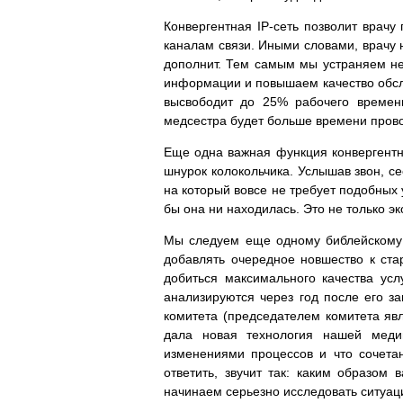
Конвергентная IP-сеть позволит врач
каналам связи. Иными словами, врачу н
дополнит. Тем самым мы устраняем не
информации и повышаем качество обсл
высвободит до 25% рабочего времени
медсестра будет больше времени прово
Еще одна важная функция конвергентно
шнурок колокольчика. Услышав звон, се
на который вовсе не требует подобных 
бы она ни находилась. Это не только э
Мы следуем еще одному библейскому 
добавлять очередное новшество к ста
добиться максимального качества усл
анализируются через год после его з
комитета (председателем комитета явл
дала новая технология нашей медиц
изменениями процессов и что сочета
ответить, звучит так: каким образом
начинаем серьезно исследовать ситуац