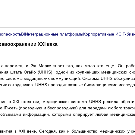
зопасность
BI
Интеграционные платформы
Корпоративные ИС
IT-биз
равоохранении XXI века
 перемен, и Эд Маркс знает это, как мало кто еще. Он рабо
нения штата Огайо (UHHS), одной из крупнейших медицинских с
ке системы медицинских коммуникаций. Система UHHS обслуживает
ругих сотрудников. UHHS проводит важные биомедицинские исслед
ие в XXI столетии, медицинская система UHHS решила обратит
 IP-сеть (проводную и беспроводную) для передачи любого трафик
 объемами информации, которыми оперирует любая медицинская 
звития в XXI веке. Сегодня, как и большинство медицинских уч