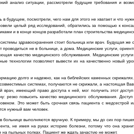
кий анализ ситуации, рассмотрели будущие требования и возмо
 в будущем, посмотрели, чего нам для этого не хватает и что нужн
овели целый ряд исследований, обратились за помощью к конса
иками и в конце концов разработали план строительства медицинск
ре системы здравоохранения стоит больница или врач. Будущая же
т проводиться не в больнице, а дома. Медицинские услуги, ориент
ющая качество медицинского обслуживания. Медицинские услуги
ные технологии позволяют вывести их на качественно новый ур
мацию долго и надежно, как на библейских каменных скрижалях.
есовместимых системах, получаются не скрижали, а настоящая Ва
 врач, имеющий право доступа к ней, мог получить этот досту
чу: резко повысить качество медицинского обслуживания. Доступ
овеком. Это может быть срочная связь пациента с медсестрой 
ится нужный вам человек.
в больнице выполняются вручную. К примеру, мы до сих пор пише
ента, не имея на руках историю болезни, потому что она храни
ее на пыльных полках. Пациент же ждать зачастую не может.