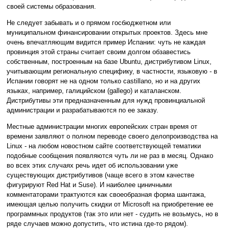
своей системы образования.
Не следует забывать и о прямом госбюджетном или
муниципальном финансировании открытых проектов. Здесь мне
очень впечатляющим видится пример Испании: чуть не каждая
провинция этой страны считает своим долгом обзавестись
собственным, построенным на базе Ubuntu, дистрибутивом Linux,
учитывающим региональную специфику, в частности, языковую - в
Испании говорят не на одном только castillano, но и на других
языках, например, галицийском (gallego) и каталанском.
Дистрибутивы эти предназначенным для нужд провинциальной
администрации и разрабатываются по ее заказу.
Местные администрации многих европейских стран время от
времени заявляют о полном переводе своего делопроизводства на
Linux - на любом новостном сайте соответствующей тематики
подобные сообщения появляются чуть ли не раз в месяц. Однако
во всех этих случаях речь идет об использовании уже
существующих дистрибутивов (чаще всего в этом качестве
фигурируют Red Hat и Suse). И наиболее циничными
комментаторами трактуются как своеобразная форма шантажа,
имеющая целью получить скидки от Microsoft на приобретение ее
программных продуктов (так это или нет - судить не возьмусь, но в
ряде случаев можно допустить, что истина где-то рядом).