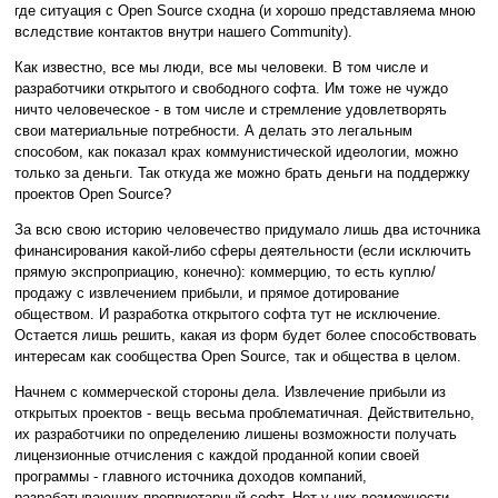
где ситуация с Open Source сходна (и хорошо представляема мною
вследствие контактов внутри нашего Community).
Как известно, все мы люди, все мы человеки. В том числе и
разработчики открытого и свободного софта. Им тоже не чуждо
ничто человеческое - в том числе и стремление удовлетворять
свои материальные потребности. А делать это легальным
способом, как показал крах коммунистической идеологии, можно
только за деньги. Так откуда же можно брать деньги на поддержку
проектов Open Source?
За всю свою историю человечество придумало лишь два источника
финансирования какой-либо сферы деятельности (если исключить
прямую экспроприацию, конечно): коммерцию, то есть куплю/
продажу с извлечением прибыли, и прямое дотирование
обществом. И разработка открытого софта тут не исключение.
Остается лишь решить, какая из форм будет более способствовать
интересам как сообщества Open Source, так и общества в целом.
Начнем с коммерческой стороны дела. Извлечение прибыли из
открытых проектов - вещь весьма проблематичная. Действительно,
их разработчики по определению лишены возможности получать
лицензионные отчисления с каждой проданной копии своей
программы - главного источника доходов компаний,
разрабатывающих проприетарный софт. Нет у них возможности