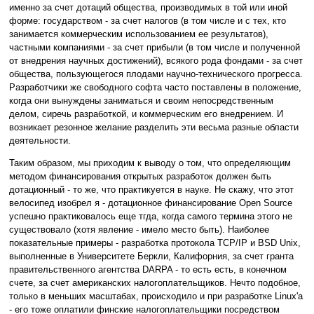
именно за счет дотаций общества, производимых в той или иной
форме: государством - за счет налогов (в том числе и с тех, кто
занимается коммерческим использованием ее результатов),
частными компаниями - за счет прибыли (в том числе и полученной
от внедрения научных достижений), всякого рода фондами - за счет
общества, пользующегося плодами научно-технического прогресса.
Разработчики же свободного софта часто поставлены в положение,
когда они вынуждены заниматься и своим непосредственным
делом, сиречь разработкой, и коммерческим его внедрением. И
возникает резонное желание разделить эти весьма разные области
деятельности.
Таким образом, мы приходим к выводу о том, что определяющим
методом финансирования открытых разработок должен быть
дотационный - то же, что практикуется в науке. Не скажу, что этот
велосипед изобрел я - дотационное финансирование Open Source
успешно практиковалось еще тгда, когда самого термина этого не
существовало (хотя явление - имело место быть). Наиболее
показательные примеры - разработка протокола TCP/IP и BSD Unix,
выполненные в Университете Беркли, Калифорния, за счет гранта
правительственного агентства DARPA - то есть есть, в конечном
счете, за счет американских налогоплательщиков. Нечто подобное,
только в меньших масштабах, происходило и при разработке Linux'а
- его тоже оплатили финские налогоплательщики посредством