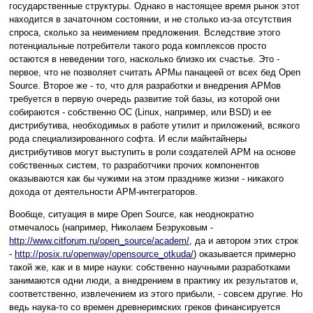
государственные структуры. Однако в настоящее время рынок этот
находится в зачаточном состоянии, и не столько из-за отсутствия
спроса, сколько за неимением предложения. Вследствие этого
потенциальные потребители такого рода комплексов просто
остаются в неведении того, насколько близко их счастье. Это -
первое, что не позволяет считать АРМы панацеей от всех бед Open
Source. Второе же - то, что для разработки и внедрения АРМов
требуется в первую очередь развитие той базы, из которой они
собираются - собственно ОС (Linux, например, или BSD) и ее
дистрибутива, необходимых в работе утилит и приложений, всякого
рода специализированного софта. И если майнтайнеры
дистрибутивов могут выступить в роли создателей АРМ на основе
собственных систем, то разработчики прочих компонентов
оказываются как бы чужими на этом празднике жизни - никакого
дохода от деятельности АРМ-интеграторов.
Вообще, ситуация в мире Open Source, как неоднократно
отмечалось (например, Николаем Безруковым -
http://www.citforum.ru/open_source/academ/
, да и автором этих строк
-
http://posix.ru/openway/opensource_otkuda/
) оказывается примерно
такой же, как и в мире науки: собственно научными разработками
занимаются одни люди, а внедрением в практику их результатов и,
соответственно, извлечением из этого прибыли, - совсем другие. Но
ведь наука-то со времен древнеримских греков финансируется