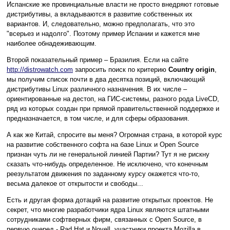
Испанские же провинциальные власти не просто внедряют готовые
дистрибутивы, а вкладываются в развитие собственных их
вариантов. И, следовательно, можно предполагать, что это
"всерьез и надолго". Поэтому пример Испании и кажется мне
наиболее обнадеживающим.
Второй показательный пример – Бразилия. Если на сайте
http://distrowatch.com
запросить поиск по критерию
Country origin
,
мы получим список почти в два десятка позиций, включающий
дистрибутивы Linux различного назначения. В их числе –
ориентированные на дестоп, на ГИС-системы, разного рода LiveCD,
ряд из которых создан при прямой правительственной поддержке и
предназначается, в том числе, и для сферы образования.
А как же Китай, спросите вы меня? Огромная страна, в которой курс
на развитие собственного софта на базе Linux и Open Source
признан чуть ли не генеральной линией Партии? Тут я не рискну
сказать что-нибудь определенное. Не исключено, что конечным
реезультатом движения по заданному курсу окажется что-то,
весьма далекое от открытости и свободы...
Есть и другая форма дотаций на развитие открытых проектов. Не
секрет, что многие разработчики ядра Linux являются штатными
сотрудниками софтверных фирм, связанных с Open Source, в
первую очеред - Rad Hat и Novell, участники проекта Mozilla в