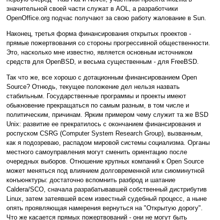
значительной своей части служат в AOL, а разработчики
OpenOffice.org подчас получают за свою работу жалование в Sun.
Наконец, третья форма финансирования открытых проектов -
прямые пожертвования со стороны прогрессивной общественности.
Это, насколько мне известно, является основным источником
средств для OpenBSD, и весьма существенным - для FreeBSD.
Так что же, все хорошо с дотационным финансированием Open
Source? Отнюдь, текущее положение дел нельзя назвать
стабильным. Государственные программы и проекты имеют
обыкновение прекращаться по самым разным, в том числе и
политическим, причинам. Ярким примером чему служит та же BSD
Unix: развитие ее прекратилось с окончанием финансирования и
роспуском CSRG (Computer System Research Group), вызванным,
как я подозреваю, распадом мировой системы социализма. Органы
местного самоуправления могут сменить ориентацию после
очередных выборов. Отношение крупных компаний к Open Source
может меняться под влиянием долговременной или сиюминутной
конъюнктуры: достаточно вспомнить разброд и шатание
Caldera/SCO, сначала разрабатывавшей собственный дистрибутив
Linux, затем затеявшей всем известный судебный процесс, а ныне
опять проявляющая намерения вернуться на "Открытую дорогу".
Что же касается прямых пожертвований - они не могут быть