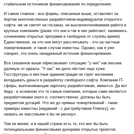
стабильным источником финансирования по определению.
И самое главное - все формы, описанные выше, оставляют за
бортом многочисленных разработчиков-индивидуалов открытого
софта: им не светит ни госзаказ, ни высокооплачиваемая работа в
крупных компаниях (разве что они и так в них работают, занимаясь
сочинением открытых программ в свободное от службы время).
Единственное, на что они могут рассчитывать - это на частные
пожертвования, и такие случаи известны. Однако, как я уже
говорил, это очень ненадежный источник финансирования.
Все сказанное выше обрисовывает ситуацию "у них" как весьма
далекую от идеала. "У нас" же дело обстоит еще хуже.
Госструктуры и местные администрации не горят желанием
вкладывать деньги в разработку свободного софта. Компании IT-
сферы, выплачивающие зарплату разработчикам, имеются. Да вот
беда - в основном это те самые компании, которые сами являются
разработчиками оного и, соответственно, должны бы быть
предметом дотаций. Что же до прямых пожертвований - такие
примеры известны (недавний - с дистрибутивом Freenzy), но
назвать их массовыми я бы не рискнул.
Тем не менее, и в нашей стране есть те, кто мог бы быть
потенциальными финансовыми донорами открытых проектов.