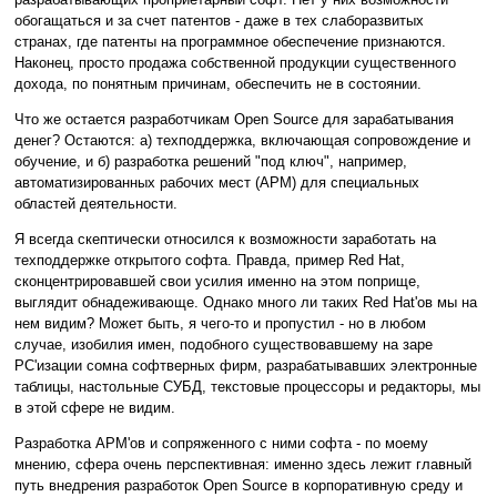
обогащаться и за счет патентов - даже в тех слаборазвитых
странах, где патенты на программное обеспечение признаются.
Наконец, просто продажа собственной продукции существенного
дохода, по понятным причинам, обеспечить не в состоянии.
Что же остается разработчикам Open Source для зарабатывания
денег? Остаются: а) техподдержка, включающая сопровождение и
обучение, и б) разработка решений "под ключ", например,
автоматизированных рабочих мест (АРМ) для специальных
областей деятельности.
Я всегда скептически относился к возможности заработать на
техподдержке открытого софта. Правда, пример Red Hat,
сконцентрировавшей свои усилия именно на этом поприще,
выглядит обнадеживающе. Однако много ли таких Red Hat'ов мы на
нем видим? Может быть, я чего-то и пропустил - но в любом
случае, изобилия имен, подобного существовавшему на заре
PC'изации сомна софтверных фирм, разрабатывавших электронные
таблицы, настольные СУБД, текстовые процессоры и редакторы, мы
в этой сфере не видим.
Разработка АРМ'ов и сопряженного с ними софта - по моему
мнению, сфера очень перспективная: именно здесь лежит главный
путь внедрения разработок Open Source в корпоративную среду и