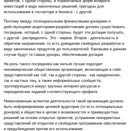
проектов, с одной стороны, и отработанных форм возврата
инвестиций в виде законченных решений, пригодны для
использования в госсекторе и бизнесе - с другой.
Поэтому между потенциальными финансовыми донорами и
действующими акцепторами-разработчиками должен существовать
посредник, который, с одной стороны, будет эти дотации получать,
с другой - распределять. Это - первое. Второе - деятельность в
обратном направлении, то есть доведение свободных разработок в
виде законченных продуктов до пользователей. Каковыми в данном
случае будут те самые доноры, обеспечившие дотации.
На роль такого посредника как нельзя лучше подходит
некоммерческая общественная организация, включающая в себя
представителей как той, так и другой стороны - как юридических,
так и частных лиц, а также неформальных сообществ,
группирующихся вокруг крупных интернет-ресурсов и
периодических изданий соответствующего профиля.
Немаловажным аспектом деятельности такой организации должно
быть информирование целевой аудитории (то есть потенциальных
доноров) и общества в целом о возможностях и преимуществах
решений на основе открытых проектов, устранение некорректных
представлений об открытом и свободном программном обеспечении
и предубеждения против его использования.