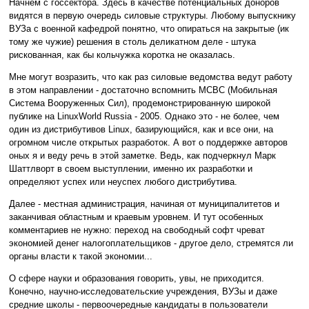
Начнем с госсектора. Здесь в качестве потенциальных доноров
видятся в первую очередь силовые структуры. Любому выпускнику
ВУЗа с военной кафедрой понятно, что опираться на закрытые (ик
тому же чужие) решения в столь деликатном деле - штука
рискованная, как бы кольчужка коротка не оказалась.
Мне могут возразить, что как раз силовые ведомства ведут работу
в этом направлении - достаточно вспомнить МСВС (Мобильная
Система Вооруженных Сил), продемонстрированную широкой
публике на LinuxWorld Russia - 2005. Однако это - не более, чем
один из дистрибутивов Linux, базирующийся, как и все они, на
огромном числе открытых разработок. А вот о поддержке авторов
оных я и веду речь в этой заметке. Ведь, как подчеркнул Марк
Шаттлворт в своем выступлении, именно их разработки и
определяют успех или неуспех любого дистрибутива.
Далее - местная администрация, начиная от муниципалитетов и
заканчивая областным и краевым уровнем. И тут особенных
комментариев не нужно: переход на свободный софт чреват
экономией денег налогоплательщиков - другое дело, стремятся ли
органы власти к такой экономии...
О сфере науки и образования говорить, увы, не приходится.
Конечно, научно-исследовательские учреждения, ВУЗы и даже
средние школы - первоочередные кандидаты в пользователи