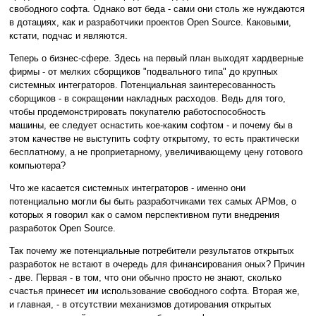
свободного софта. Однако вот беда - сами они столь же нуждаются
в дотациях, как и разработчики проектов Open Source. Каковыми,
кстати, подчас и являются.
Теперь о бизнес-сфере. Здесь на первый план выходят хардверные
фирмы - от мелких сборщиков "подвального типа" до крупных
системных интеграторов. Потенциальная заинтересованность
сборщиков - в сокращении накладных расходов. Ведь для того,
чтобы продемонстрировать покупателю работоспособность
машины, ее следует оснастить кое-каким софтом - и почему бы в
этом качестве не выступить софту открытому, то есть практически
бесплатному, а не проприетарному, увеличивающему цену готового
компьютера?
Что же касается системных интеграторов - именно они
потенциально могли бы быть разработчиками тех самых АРМов, о
которых я говорил как о самом перспективном пути внедрения
разработок Open Source.
Так почему же потенциальные потребители результатов открытых
разработок не встают в очередь для финансирования оных? Причин
- две. Первая - в том, что они обычно просто не знают, сколько
счастья принесет им использование свободного софта. Вторая же,
и главная, - в отсутствии механизмов дотирования открытых