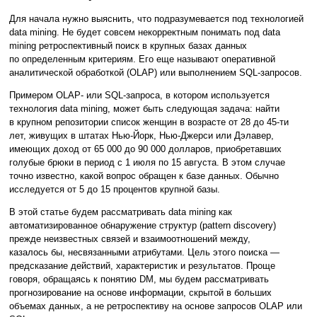
Для начала нужно выяснить, что подразумевается под технологией
data mining. Не будет совсем некорректным понимать под data
mining ретроспективный поиск в крупных базах данных
по определенным критериям. Его еще называют оперативной
аналитической обработкой (OLAP) или выполнением SQL-запросов.
Примером OLAP- или SQL-запроса, в котором используется
технология data mining, может быть следующая задача: найти
в крупном репозитории список женщин в возрасте от 28 до 45-ти
лет, живущих в штатах Нью-Йорк, Нью-Джерси или Дэлавер,
имеющих доход от 65 000 до 90 000 долларов, приобретавших
голубые брюки в период с 1 июля по 15 августа. В этом случае
точно известно, какой вопрос обращен к базе данных. Обычно
исследуется от 5 до 15 процентов крупной базы.
В этой статье будем рассматривать data mining как
автоматизированное обнаружение структур (pattern discovery)
прежде неизвестных связей и взаимоотношений между,
казалось бы, несвязанными атрибутами. Цель этого поиска —
предсказание действий, характеристик и результатов. Проще
говоря, обращаясь к понятию DM, мы будем рассматривать
прогнозирование на основе информации, скрытой в больших
объемах данных, а не ретроспективу на основе запросов OLAP или