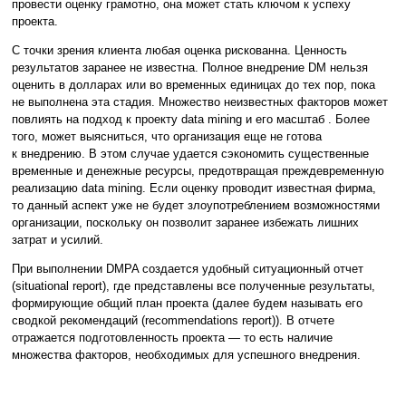
провести оценку грамотно, она может стать ключом к успеху
проекта.
С точки зрения клиента любая оценка рискованна. Ценность
результатов заранее не известна. Полное внедрение DM нельзя
оценить в долларах или во временных единицах до тех пор, пока
не выполнена эта стадия. Множество неизвестных факторов может
повлиять на подход к проекту data mining и его масштаб . Более
того, может выясниться, что организация еще не готова
к внедрению. В этом случае удается сэкономить существенные
временные и денежные ресурсы, предотвращая преждевременную
реализацию data mining. Если оценку проводит известная фирма,
то данный аспект уже не будет злоупотреблением возможностями
организации, поскольку он позволит заранее избежать лишних
затрат и усилий.
При выполнении DMPA создается удобный ситуационный отчет
(situational report), где представлены все полученные результаты,
формирующие общий план проекта (далее будем называть его
сводкой рекомендаций (recommendations report)). В отчете
отражается подготовленность проекта — то есть наличие
множества факторов, необходимых для успешного внедрения.