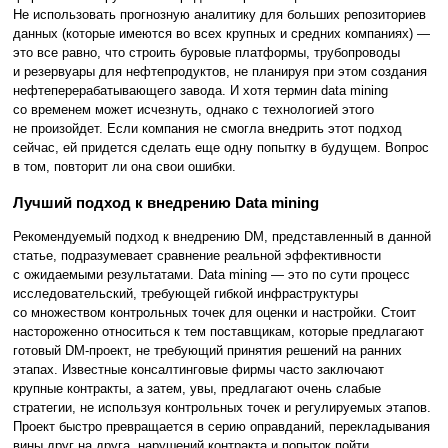
Не использовать прогнозную аналитику для больших репозиториев
данных (которые имеются во всех крупных и средних компаниях) —
это все равно, что строить буровые платформы, трубопроводы
и резервуары для нефтепродуктов, не планируя при этом создания
нефтеперерабатывающего завода. И хотя термин data mining
со временем может исчезнуть, однако с технологией этого
не произойдет. Если компания не смогла внедрить этот подход
сейчас, ей придется сделать еще одну попытку в будущем. Вопрос
в том, повторит ли она свои ошибки.
Лучший подход к внедрению Data mining
Рекомендуемый подход к внедрению DM, представленный в данной
статье, подразумевает сравнение реальной эффективности
с ожидаемыми результатами. Data mining — это по сути процесс
исследовательский, требующей гибкой инфраструктуры
со множеством контрольных точек для оценки и настройки. Стоит
настороженно относиться к тем поставщикам, которые предлагают
готовый DM-проект, не требующий принятия решений на ранних
этапах. Известные консалтинговые фирмы часто заключают
крупные контракты, а затем, увы, предлагают очень слабые
стратегии, не используя контрольных точек и регулируемых этапов.
Проект быстро превращается в серию оправданий, перекладывания
вины друг на друга, нарушений контракта и попыток пойти