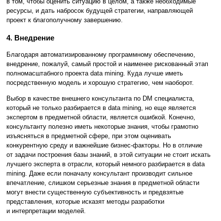
в том, чтобы оценить ситуацию в целом, а также необходимые
ресурсы, и дать набросок будущей стратегии, направляющей
проект к благополучному завершению.
4. Внедрение
Благодаря автоматизированному программному обеспечению,
внедрение, пожалуй, самый простой и наименее рискованный этап
полномасштабного проекта data mining. Куда лучше иметь
посредственную модель и хорошую стратегию, чем наоборот.
Выбор в качестве внешнего консультанта по DM специалиста,
который не только разбирается в data mining, но еще является
экспертом в предметной области, является ошибкой. Конечно,
консультанту полезно иметь некоторые знания, чтобы грамотно
изъясняться в предметной сфере, при этом оценивать
конкурентную среду и важнейшие бизнес-факторы. Но в отличие
от задачи построения базы знаний, в этой ситуации не стоит искать
лучшего эксперта в отрасли, который немного разбирается в data
mining. Даже если поначалу консультант производит сильное
впечатление, слишком серьезные знания в предметной области
могут внести существенную субъективность и предвзятые
представления, которые исказят методы разработки
и интерпретации моделей.