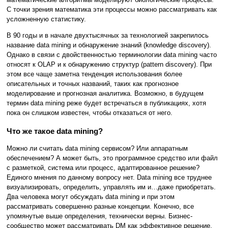
С точки зрения математика эти процессы можно рассматривать как
усложненную статистику.
В 90 годы и в начале двухтысячных за технологией закрепилось
название data mining и обнаружение знаний (knowledge discovery).
Однако в связи с двойственностью терминологии data mining часто
относят к OLAP и к обнаружению структур (pattern discovery). При
этом все чаще заметна тенденция использования более
описательных и точных названий, таких как прогнозное
моделирование и прогнозная аналитика. Возможно, в будущем
термин data mining реже будет встречаться в публикациях, хотя
пока он слишком известен, чтобы отказаться от него.
Что же такое data mining?
Можно ли считать data mining сервисом? Или аппаратным
обеспечением? А может быть, это программное средство или файл
с разметкой, система или процесс, адаптированное решение?
Единого мнения по данному вопросу нет. Data mining все труднее
визуализировать, определить, управлять им и…даже приобретать.
Два человека могут обсуждать data mining и при этом
рассматривать совершенно разные концепции. Конечно, все
упомянутые выше определения, технически верны. Бизнес-
сообщество может рассматривать DM как эффективное решение,