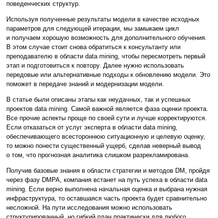
поведенческих структур.
Используя полученные результаты модели в качестве исходных
параметров для следующей итерации, мы замыкаем цикл
и получаем хорошую возможность для дополнительного обучения.
В этом случае стоит снова обратиться к консультанту или
преподавателю в области data mining, чтобы пересмотреть первый
этап и подготовиться к повтору. Далее нужно использовать
передовые или альтернативные подходы к обновлению модели. Это
поможет в передаче знаний и модернизации модели.
В статье были описаны этапы как неудачных, так и успешных
проектов data mining. Самой важной является фаза оценки проекта.
Все прочие аспекты проще по своей сути и лучше корректируются.
Если отказаться от услуг эксперта в области data mining,
обеспечивающего всестороннюю ситуационную и целевую оценку,
то можно понести существенный ущерб, сделав неверный вывод
о том, что прогнозная аналитика слишком разрекламирована.
Получив базовые знания в области стратегии и методов DM, пройдя
через фазу DMPA, компания встанет на путь успеха в области data
mining. Если верно выполнена начальная оценка и выбрана нужная
инфраструктура, то оставшаяся часть проекта будет сравнительно
несложной. На пути исследования можно использовать
структурированный, но гибкий план практически для любого