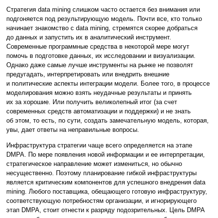
Стратегия data mining слишком часто остается без внимания или
подгоняется под результирующую модель. Почти все, кто только
начинает знакомство с data mining, стремятся скорее добраться
до данных и запустить их в аналитический инструмент.
Современные программные средства в некоторой мере могут
помочь в подготовке данных, их исследовании и визуализации.
Однако даже самые лучше инструменты на рынке не позволят
предугадать, интерпретировать или внедрить внешние
и политические аспекты интеграции модели. Более того, в процессе
моделирования можно взять неудачные результаты и принять
их за хорошие. Или получить великолепный итог (за счет
современных средств автоматизации и поддержки) и не знать
об этом, то есть, по сути, создать замечательную модель, которая,
увы, дает ответы на неправильные вопросы.
Инфраструктура стратегии чаще всего определяется на этапе
DMPA. По мере появления новой информации и ее интерпретации,
стратегическое направление может измениться, но обычно
несущественно. Поэтому планирование гибкой инфраструктуры
является критическим компонентов для успешного внедрения data
mining. Любого поставщика, обещающего готовую инфраструктуру,
соответствующую потребностям организации, и игнорирующего
этап DMPA, стоит отнести к разряду подозрительных. Цель DMPA