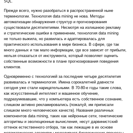
SQL.
Прежде всего, нужно разобраться в распространенной ныне
терминологии. Технология data mining не нова. Методы
автоматизации обнаружения структур и прогнозирования
существовали десятилетиями. Несмотря на излишнюю рекламу
и стратегические ошибки в применении, технология data mining
не только выжила, но развилась и адаптировалась для
практического использования в мире бизнеса. В сфере, где так
много данных и так мало информации, где все зависит от прибыли,
нельзя отказаться от инструмента, который позволяет оценить
собственные возможности в плане прогнозирования поведения
клиентов.
Одновременно с технологией за последние четыре десятилетия
развивалась и терминология. Имена сорокалетней давности
сегодня уже стали нарицательными. В 70-80-е годы такие слова,
как искусственный интеллект и машинное обучение,
подразумевавшие, что у компьютера есть собственное сознание,
слишком активно рекламировались (пожалуй, им приписали
слишком много человеческих качеств). Названия различных
компонентов data mining, таких как нейронные сети, генетические
алгоритмы и эволюционные вычисления, несут дарвинистский
оттенок естественного отбора, так как лежащие в их основе
математические алгоритмы моделируют биологические процессы.