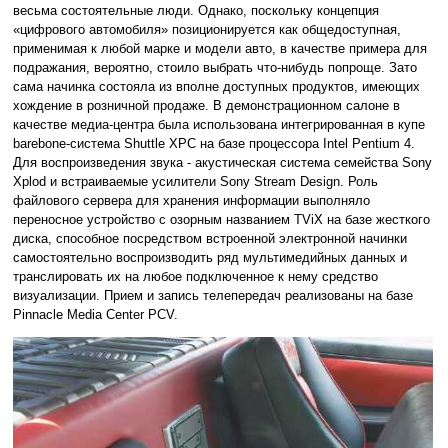
весьма состоятельные люди. Однако, поскольку концепция
«цифрового автомобиля» позиционируется как общедоступная,
применимая к любой марке и модели авто, в качестве примера для
подражания, вероятно, стоило выбрать что-нибудь попроще. Зато
сама начинка состояла из вполне доступных продуктов, имеющих
хождение в розничной продаже. В демонстрационном салоне в
качестве медиа-центра была использована интегрированная в купе
barebone-система Shuttle XPC на базе процессора Intel Pentium 4.
Для воспроизведения звука - акустическая система семейства Sony
Xplod и встраиваемые усилители Sony Stream Design. Роль
файлового сервера для хранения информации выполняло
переносное устройство с озорным названием TViX на базе жесткого
диска, способное посредством встроенной электронной начинки
самостоятельно воспроизводить ряд мультимедийных данных и
транслировать их на любое подключенное к нему средство
визуализации. Прием и запись телепередач реализованы на базе
Pinnacle Media Center PCV.