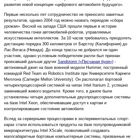
развития новой концепции «цифрового автомобиля будущего».
Первые несколько лет сотрудничество не приносило заметных
результатов, однако 2004 год можно назвать периодом «сбора
урожая». Весной на западе США прошли первые в истории
человечества гонки автомобилей-роботов, управляемых
искусственным интеллектом. За 10 часов требовалось преодолеть
дистанцию порядка 300 километров от Барстоу (Калифорния) до
Лас-Вегаса (Невада). До конца трассы не добрался ни один
участник, однако условным победителем ралли был признан
проехавший дальше других
Sandstorm («Песчаная буря»)
-
автономный джип на базе военной модели Hummer, построенный
командой Red Team из Robotics Institute при Университете Карнеги
Меллона (Carnegie Mellon University). Он располагал бортовой
четырехпроцессорной системой на чипах Intel Itanium 2, успешно
заменившей живого водителя. Кроме того, в джипе были
установлены четыре дополнительные двухпроцессорные системы
на базе Intel Xeon, обеспечивавшие доступ к картам и
контролировавшие состояние автомобиля.
Вслед за серверными процессорами в экспериментальных спорт-
карах стали использоваться продукты на базе полупроводниковой
микроархитектуры Intel XScale, позволившей создавать
малогабаритные бортовые компьютерные системы, призванные не