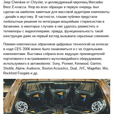
Jeep Cherokee от Chrysler, и целомудренный европеец Mercedes
Benz E-класса. Упор во всех образцах в первую очередь был
сделан на наиболее заметные для массовой аудитории компоненты
- дизайн и акустику. В частности, глазам публики предстали
любопытные решения по интеграции мощнейших стереосистем в
багажники, в некоторых случаях в них удалось разместить и
телевизоры с видеоплеерами, правда, функциональность такой
конструкции даже на первый взгляд вызывала серьезные сомнения.
Помимо комплексных образчиков цифровых технологий на колесах
в ходе CES '2006 можно было ознакомиться и с их отдельными
компонентами. Выставка собрала всех ведущих производителей
портативного и встраиваемого мультимедийного оборудования,
используемого в автомобилях: Sony, Pioneer, Kenwood, Garmin,
Shuttle, Alpine, Audiovox, Boston Acoustics, Dual, JVC, Magellan, Mio,
Rockford Fosgate и др.