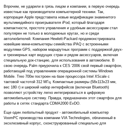
Впрочем, не ударили в грязь лицом и компании, в первую очередь
известные как производители компьютерной техники. Так,
корпорация Apple представила новые модификации знаменитого
мультимедийного проигрывателя iPod, который благодаря
компактности, простоте управления и удобным аксессуарам стал
популярен не только в молодежных кругах, но и среди
автолюбителей. Компания Hewlett-Packard продемонстрировала
новейшие мини-компьютеры семейства iPAQ с встроенными
модулями GPS, набором маршрутных программ с поддержкой двух-
и трехмерных карт ведущих стран и рядом аксессуаров, включая
специальную док-станцию, для использования в автомобиле. В
свою очередь Palm приурочила к CES '2006 свой первый смартфон,
работающий под управлением операционной системы Windows
Mobile. Treo 700w построен на базе процессора Intel XScale с
тактовой частотой 312 МГц. Компактные размеры (58x113x23 мм,
вес 180 г) и широкий набор интерфейсов (включая Bluetooth)
позволяют устройству легко интегрироваться в цифровую
автомобильную систему. Правда, предназначен этот смартфон для
работы в сетях стандарта CDMA2000 EvDO.
Еще один любопытный продукт - автомобильный компьютер
VoomPC производства компании VIA Technologies, облаченный в
эксклюзивный корпус, сконструированный специально для