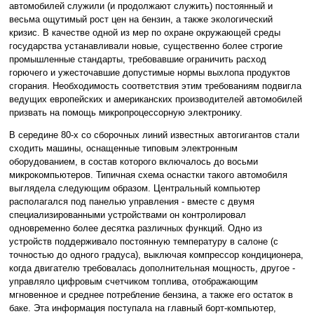
автомобилей служили (и продолжают служить) постоянный и
весьма ощутимый рост цен на бензин, а также экологический
кризис. В качестве одной из мер по охране окружающей среды
государства устанавливали новые, существенно более строгие
промышленные стандарты, требовавшие ограничить расход
горючего и ужесточавшие допустимые нормы выхлопа продуктов
сгорания. Необходимость соответствия этим требованиям подвигла
ведущих европейских и американских производителей автомобилей
призвать на помощь микропроцессорную электронику.
В середине 80-х со сборочных линий известных автогигантов стали
сходить машины, оснащенные типовым электронным
оборудованием, в состав которого включалось до восьми
микрокомпьютеров. Типичная схема оснастки такого автомобиля
выглядела следующим образом. Центральный компьютер
располагался под панелью управления - вместе с двумя
специализированными устройствами он контролировал
одновременно более десятка различных функций. Одно из
устройств поддерживало постоянную температуру в салоне (с
точностью до одного градуса), выключая компрессор кондиционера,
когда двигателю требовалась дополнительная мощность, другое -
управляло цифровым счетчиком топлива, отображающим
мгновенное и среднее потребление бензина, а также его остаток в
баке. Эта информация поступала на главный борт-компьютер,