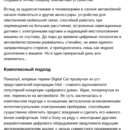
Вслед за аудиосистемами и телевизорами в салоне автомобилей
начали появляться и другие аксессуары: устройства для
обеспечения мобильной связи, способной работать при
перемещении на большие расстояния, встроенные навигационные
датчики с электронными картами и индикацией местоположения
машины по спутнику. До поры до времени цифровые технологии в
автомобилестроении развивались стихийно, не имея единого
направляющего стержня, и преподносились лишь как модное
дополнение к машине. Но в один прекрасный день все
изменилось…
Комплексный подход
Пожалуй, впервые термин Digital Car прозвучал из уст
представителей корпорации Intel - главного вдохновителя
популярной концепции «цифрового дома». Идеи, почерпнутые из
нее, перенесли на автомобили. Их суть заключалась в
комплексном подходе к оснащению автосалонов всевозможными
интеллектуальными электронными приборами, способными
существенно облегчить процесс вождения и сделать его намного
более комфортным. Intel и Sony на ряду с некоторыми другими
разработчиками цифрового оборудования предложили ведущим
автопроизводителям альянс с целью совместного продвижения и