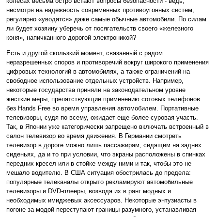
колесах весьма остро встают вопросы безопасности - ведь,
несмотря на надежность современных противоугонных систем,
регулярно «уводятся» даже самые обычные автомобили. По силам
ли будет хозяину уберечь от посягательств своего «железного
коня», напичканного дорогой электроникой?
Есть и другой скользкий момент, связанный с рядом
неразрешенных споров и противоречий вокруг широкого применения
цифровых технологий в автомобилях, а также ограничений на
свободное использование отдельных устройств. Например,
некоторые государства приняли на законодательном уровне
жесткие меры, препятствующие применению сотовых телефонов
без Hands Free во время управления автомобилем. Портативные
телевизоры, судя по всему, ожидает еще более суровая участь.
Так, в Японии уже категорически запрещено включать встроенный в
салон телевизор во время движения. В Германии смотреть
телевизор в дороге можно лишь пассажирам, сидящим на задних
сиденьях, да и то при условии, что экраны расположены в спинках
передних кресел или в стойке между ними и так, чтобы это не
мешало водителю. В США ситуация обострилась до предела:
популярные телеканалы открыто рекламируют автомобильные
телевизоры и DVD-плееры, возводя их в ранг модных и
необходимых имиджевых аксессуаров. Некоторые энтузиасты в
погоне за модой переступают границы разумного, устанавливая