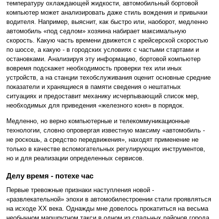
температуру охлаждающей жидкости, автомобильный бортовой
компьютер может анализировать даже стиль вождения и привычки
водителя. Например, выяснит, как быстро или, наоборот, медленно
автомобиль «под седлом» хозяина набирает максимальную
скорость. Какую часть времени движется с крейсерской скоростью
по шоссе, а какую - в городских условиях с частыми стартами и
остановками. Анализируя эту информацию, бортовой компьютер
вовремя подскажет необходимость проверки тех или иных
устройств, а на станции техобслуживания оценит основные средние
показатели и хранящиеся в памяти сведения о нештатных
ситуациях и предоставит механику исчерпывающий список мер,
необходимых для приведения «железного коня» в порядок.
Медленно, но верно компьютерные и телекоммуникационные
технологии, словно опровергая известную максиму «автомобиль -
не роскошь, а средство передвижения», находят применение не
только в качестве вспомогательных регулирующих инструментов,
но и для реализации определенных сервисов.
Делу время - потехе час
Первые тревожные признаки наступления новой -
«развлекательной» эпохи в автомобилестроении стали проявляться
на исходе XX века. Однажды мне довелось прокатиться на весьма
необычном маршрутном такси в одном из спальных районов города.