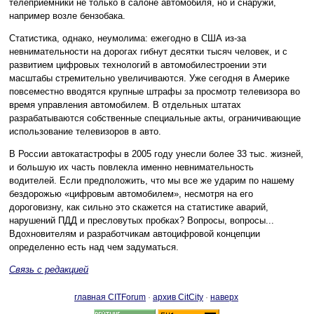
телеприемники не только в салоне автомобиля, но и снаружи,
например возле бензобака.
Статистика, однако, неумолима: ежегодно в США из-за
невнимательности на дорогах гибнут десятки тысяч человек, и с
развитием цифровых технологий в автомобилестроении эти
масштабы стремительно увеличиваются. Уже сегодня в Америке
повсеместно вводятся крупные штрафы за просмотр телевизора во
время управления автомобилем. В отдельных штатах
разрабатываются собственные специальные акты, ограничивающие
использование телевизоров в авто.
В России автокатастрофы в 2005 году унесли более 33 тыс. жизней,
и большую их часть повлекла именно невнимательность
водителей. Если предположить, что мы все же ударим по нашему
бездорожью «цифровым автомобилем», несмотря на его
дороговизну, как сильно это скажется на статистике аварий,
нарушений ПДД и пресловутых пробках? Вопросы, вопросы...
Вдохновителям и разработчикам автоцифровой концепции
определенно есть над чем задуматься.
Связь с редакцией
главная CITForum
·
архив CitCity
·
наверх