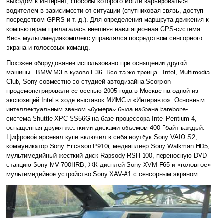
выходом в Интернет, способы которого могли варьироваться
водителем в зависимости от ситуации (спутниковая связь, доступ
посредством GPRS и т. д.). Для определения маршрута движения к
компьютерам прилагалась внешняя навигационная GPS-система.
Весь мультимедиакомплекс управлялся посредством сенсорного
экрана и голосовых команд.
Похожее оборудование использовано при оснащении другой
машины - BMW M3 в кузове E36. Все та же троица - Intel, Multimedia
Club, Sony совместно со студией автодизайна Scorpion
продемонстрировали ее осенью 2005 года в Москве на одной из
экспозиций Intel в ходе выставок МИМС и «Интеравто». Основным
интеллектуальным звеном «бумера» была избрана barebone-
система Shuttle XPC SS56G на базе процессора Intel Pentium 4,
оснащенная двумя жесткими дисками объемом 400 Гбайт каждый.
Цифровой арсенал купе включил в себя ноутбук Sony VAIO S2,
коммуникатор Sony Ericsson P910i, медиаплеер Sony Walkman HD5,
мультимедийный жесткий диск Rapsody RSH-100, переносную DVD-
станцию Sony MV-700HRB, ЖК-дисплей Sony XVM-F65 и «головное»
мультимедийное устройство Sony XAV-A1 с сенсорным экраном.