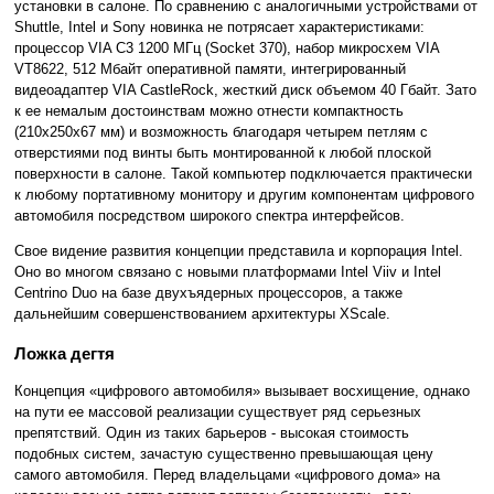
установки в салоне. По сравнению с аналогичными устройствами от
Shuttle, Intel и Sony новинка не потрясает характеристиками:
процессор VIA C3 1200 МГц (Socket 370), набор микросхем VIA
VT8622, 512 Мбайт оперативной памяти, интегрированный
видеоадаптер VIA CastleRock, жесткий диск объемом 40 Гбайт. Зато
к ее немалым достоинствам можно отнести компактность
(210x250x67 мм) и возможность благодаря четырем петлям с
отверстиями под винты быть монтированной к любой плоской
поверхности в салоне. Такой компьютер подключается практически
к любому портативному монитору и другим компонентам цифрового
автомобиля посредством широкого спектра интерфейсов.
Свое видение развития концепции представила и корпорация Intel.
Оно во многом связано с новыми платформами Intel Viiv и Intel
Centrino Duo на базе двухъядерных процессоров, а также
дальнейшим совершенствованием архитектуры XScale.
Ложка дегтя
Концепция «цифрового автомобиля» вызывает восхищение, однако
на пути ее массовой реализации существует ряд серьезных
препятствий. Один из таких барьеров - высокая стоимость
подобных систем, зачастую существенно превышающая цену
самого автомобиля. Перед владельцами «цифрового дома» на