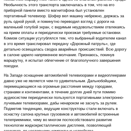
Необычность этого транспорта заключалась в том, что на его
приборной панели вместо магнитофона был установлен
портативный телевизор. Шофер вел машину небрежно, держась за
руль одной рукой, и поминутно переводил взгляд с дороги на
маленький голубой экран, с видимым неудовольствием отвлекаясь
на прием оплаты и периодически проезжая требуемые остановки.
Комизм ситуации усугублялся тем, что выбранный водителем канал
в это время транслировал передачу «Дорожный патруль», где
детально освещалась сводка аварийных происшествий. Всю дорогу
в салоне царило напряженное молчание. Признаюсь, покинув
маршрутку, я испытал облегчение от благополучного завершения
поездки.
На Западе оснащение автомобилей телевизорами и видеоплеерами
давно уже не является чем-то удивительным. Дальнобойщики,
перемещающиеся на огромные расстояния между городами,
странами и континентами, в течение долгих дней пути помимо
аудиосистем периодически пользуются портативными электронно-
лучевыми телевизорами, дабы ненароком не заснуть за рулем.
Подметив тенденцию, ведущие конструкторы стали включать в
оснастку салона крупных грузовиков и автомобилей встроенные
телеприемники, чему во многом поспособствовало развитие
технологии жидкокристаллических дисплеев, позволяющей
создавать по-настоящему компактные устройства.