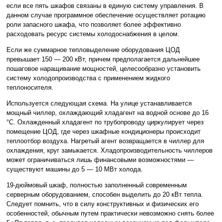
если все пять шкафов связаны в единую систему управления. В
данном случае программное обеспечение осуществляет ротацию
роли запасного шкафа, что позволяет более эффективно
расходовать ресурс системы холодоснабжения в целом.
Если же суммарное тепловыделение оборудования ЦОД
превышает 150 — 200 кВт, причем предполагается дальнейшее
пошаговое наращивание мощностей, целесообразно установить
систему холодопроизводства с применением жидкого
теплоносителя.
Используется следующая схема. На улице устанавливается
мощный чиллер, охлаждающий хладагент на водной основе до 16
°С. Охлажденный хладагент по трубопроводу циркулирует через
помещение ЦОД, где через шкафные кондиционеры происходит
теплоотбор воздуха. Нагретый агент возвращается в чиллер для
охлаждения, круг замыкается. Хладопроизводительность чиллеров
может ограничиваться лишь финансовыми возможностями —
существуют машины до 5 — 10 МВт холода.
19-дюймовый шкаф, полностью заполненный современным
серверным оборудованием, способен выделить до 20 кВт тепла.
Следует помнить, что в силу конструктивных и физических его
особенностей, обычным путем практически невозможно снять более