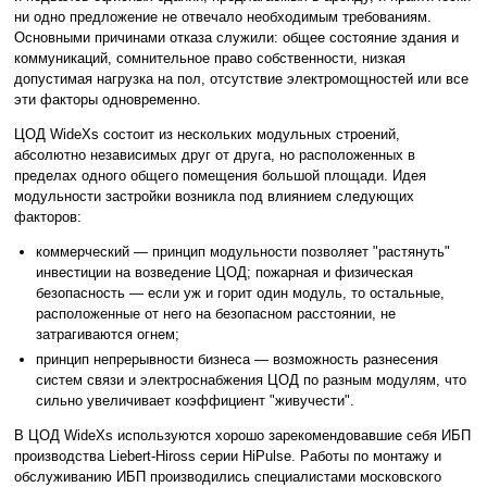
ни одно предложение не отвечало необходимым требованиям.
Основными причинами отказа служили: общее состояние здания и
коммуникаций, сомнительное право собственности, низкая
допустимая нагрузка на пол, отсутствие электромощностей или все
эти факторы одновременно.
ЦОД WideXs состоит из нескольких модульных строений,
абсолютно независимых друг от друга, но расположенных в
пределах одного общего помещения большой площади. Идея
модульности застройки возникла под влиянием следующих
факторов:
коммерческий — принцип модульности позволяет "растянуть"
инвестиции на возведение ЦОД; пожарная и физическая
безопасность — если уж и горит один модуль, то остальные,
расположенные от него на безопасном расстоянии, не
затрагиваются огнем;
принцип непрерывности бизнеса — возможность разнесения
систем связи и электроснабжения ЦОД по разным модулям, что
сильно увеличивает коэффициент "живучести".
В ЦОД WideXs используются хорошо зарекомендовавшие себя ИБП
производства Liebert-Hiross серии HiPulse. Работы по монтажу и
обслуживанию ИБП производились специалистами московского