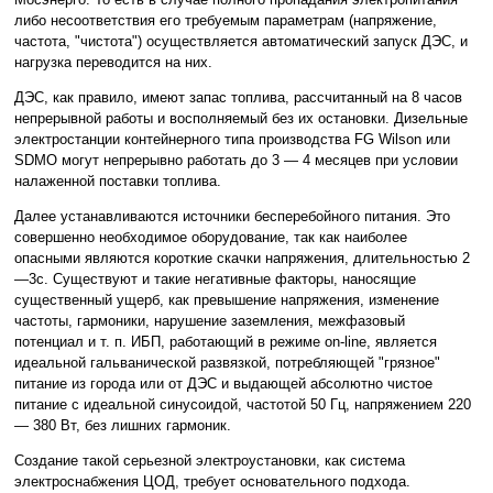
либо несоответствия его требуемым параметрам (напряжение,
частота, "чистота") осуществляется автоматический запуск ДЭС, и
нагрузка переводится на них.
ДЭС, как правило, имеют запас топлива, рассчитанный на 8 часов
непрерывной работы и восполняемый без их остановки. Дизельные
электростанции контейнерного типа производства FG Wilson или
SDMO могут непрерывно работать до 3 — 4 месяцев при условии
налаженной поставки топлива.
Далее устанавливаются источники бесперебойного питания. Это
совершенно необходимое оборудование, так как наиболее
опасными являются короткие скачки напряжения, длительностью 2
—3с. Существуют и такие негативные факторы, наносящие
существенный ущерб, как превышение напряжения, изменение
частоты, гармоники, нарушение заземления, межфазовый
потенциал и т. п. ИБП, работающий в режиме on-line, является
идеальной гальванической развязкой, потребляющей "грязное"
питание из города или от ДЭС и выдающей абсолютно чистое
питание с идеальной синусоидой, частотой 50 Гц, напряжением 220
— 380 Вт, без лишних гармоник.
Создание такой серьезной электроустановки, как система
электроснабжения ЦОД, требует основательного подхода.