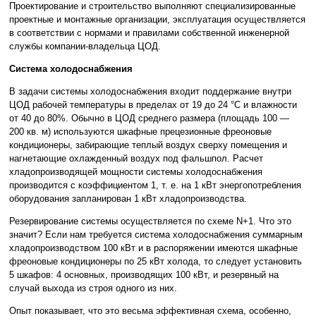
Проектирование и строительство выполняют специализированные
проектные и монтажные организации, эксплуатация осуществляется
в соответствии с нормами и правилами собственной инженерной
службы компании-владельца ЦОД.
Система холодоснабжения
В задачи системы холодоснабжения входит поддержание внутри
ЦОД рабочей температуры в пределах от 19 до 24 °С и влажности
от 40 до 80%. Обычно в ЦОД среднего размера (площадь 100 —
200 кв. м) используются шкафные прецезионные фреоновые
кондиционеры, забирающие теплый воздух сверху помещения и
нагнетающие охлажденный воздух под фальшпол. Расчет
хладопроизводящей мощности системы холодоснабжения
производится с коэффициентом 1, т. е. на 1 кВт энергопотребления
оборудования запланирован 1 кВт хладопроизводства.
Резервирование системы осуществляется по схеме N+1. Что это
значит? Если нам требуется система холодоснабжения суммарным
хладопроизводством 100 кВт и в распоряжении имеются шкафные
фреоновые кондиционеры по 25 кВт холода, то следует установить
5 шкафов: 4 основных, производящих 100 кВт, и резервный на
случай выхода из строя одного из них.
Опыт показывает, что это весьма эффективная схема, особенно,