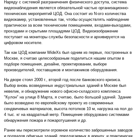
Наряду с системой разграничения физического доступа, система
видеонаблюдения является обязательной частью организационно-
технических мероприятий ЦОД. Она состоит из N-ого количества
видеокамер, установленных так, чтобы осуществлять наблюдение
практически за всем техническим помещением, входами-выходами,
проходами и скрытыми площадями ЦОД. Видеоизображение
поступает на мониторы службы безопасности и архивируется на
цифровом носителе.
Так как ЦОД компании WideXs был одним из первых, построенных в
Москве, я считаю целесообразным поделиться нашим опытом в
подборе помещения, дизайне, проектировании, выборе
производителей, поставщиков и монтажников оборудования.
На дворе стоял 2000 г., второй год после банковского кризиса.
Выбор вновь возведенных индустриальных зданий в Москве был
невелик, и обнаружение нового офисно-складского комплекса
"Кулон" на улице 8 Марта, я считаю, было большой удачей. Здание
было возведено по европейскому проекту из современных
сендвичевых материалов, высота потолков 10 м, нагрузка на пол до
4 тыс. кг на квадратный метр. Помещение оборудовано системами
обнаружения пожара и пожаротушения и др.
Ранее мы пересмотрели огромное количество заброшенных заводов
и подвалов офисных зданий, предлагаемых в аренду, и практически