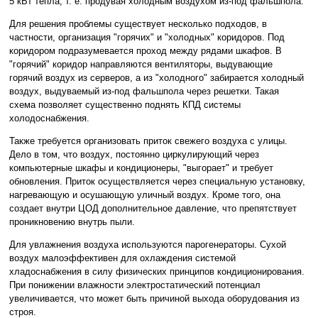
5 кВт тепла, т. е. продувая холодным воздухом из-под фальшпола.
Для решения проблемы существует несколько подходов, в
частности, организация "горячих" и "холодных" коридоров. Под
коридором подразумевается проход между рядами шкафов. В
"горячий" коридор направляются вентиляторы, выдувающие
горячий воздух из серверов, а из "холодного" забирается холодный
воздух, выдуваемый из-под фальшпола через решетки. Такая
схема позволяет существенно поднять КПД системы
холодоснабжения.
Также требуется организовать приток свежего воздуха с улицы.
Дело в том, что воздух, постоянно циркулирующий через
компьютерные шкафы и кондиционеры, "выгорает" и требует
обновления. Приток осуществляется через специальную установку,
нагревающую и осушающую уличный воздух. Кроме того, она
создает внутри ЦОД дополнительное давление, что препятствует
проникновению внутрь пыли.
Для увлажнения воздуха используются парогенераторы. Сухой
воздух малоэффективен для охлаждения системой
хладоснабжения в силу физических принципов кондиционирования.
При понижении влажности электростатический потенциал
увеличивается, что может быть причиной выхода оборудования из
строя.