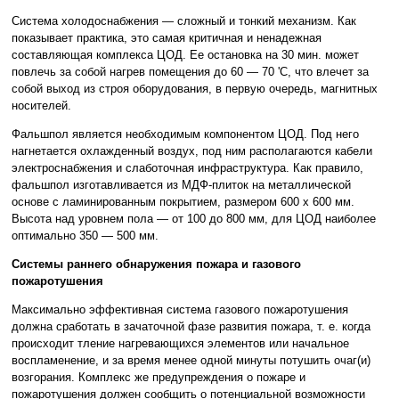
Система холодоснабжения — сложный и тонкий механизм. Как
показывает практика, это самая критичная и ненадежная
составляющая комплекса ЦОД. Ее остановка на 30 мин. может
повлечь за собой нагрев помещения до 60 — 70 'С, что влечет за
собой выход из строя оборудования, в первую очередь, магнитных
носителей.
Фальшпол является необходимым компонентом ЦОД. Под него
нагнетается охлажденный воздух, под ним располагаются кабели
электроснабжения и слаботочная инфраструктура. Как правило,
фальшпол изготавливается из МДФ-плиток на металлической
основе с ламинированным покрытием, размером 600 х 600 мм.
Высота над уровнем пола — от 100 до 800 мм, для ЦОД наиболее
оптимально 350 — 500 мм.
Системы раннего обнаружения пожара и газового
пожаротушения
Максимально эффективная система газового пожаротушения
должна сработать в зачаточной фазе развития пожара, т. е. когда
происходит тление нагревающихся элементов или начальное
воспламенение, и за время менее одной минуты потушить очаг(и)
возгорания. Комплекс же предупреждения о пожаре и
пожаротушения должен сообщить о потенциальной возможности