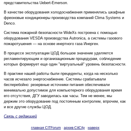
представительства Uebert-Emerson.
В качестве оборудования холодоснабжения применялись шкафные
фреоновые кондиционеры производства компаний Clima Systems и
Denco.
Система пожарной безопасности WideXs построена с помощью
оборудования VESDA производства Autronica, a системы газового
пожаротушения — на основе инертного газа Инерген.
В процессе эксплуатации ЦОД большое значение уделяется
регламентирующим и организационным процедурам, соблюдение
которых формирует еще один "виртуальный" уровень безопасности.
В практике нашей работы были прецеденты, когда на несколько
часов исчезало энергоснабжение. Системы срабатывали
бесперебойно: резервные источники питания обеспечивали
минимально допустимое для компьютерного оборудования время
его отсутствия, ДГУ заводилась как часы. Тем не менее, мы
держим это оборудование под постоянным контролем, впрочем, как
и все другие службы ЦОД.
Связь с редакцией
главная CITForum
·
архив CitCity
·
наверх