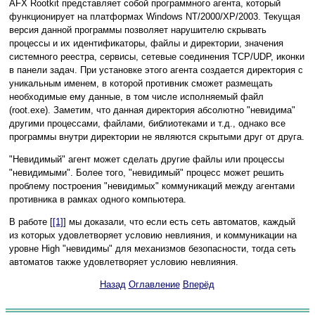
AFX Rootkit представляет собой программного агента, который
функционирует на платформах Windows NT/2000/XP/2003. Текущая
версия данной программы позволяет нарушителю скрывать
процессы и их идентификаторы, файлы и директории, значения
системного реестра, сервисы, сетевые соединения TCP/UDP, иконки
в панели задач. При установке этого агента создается директория с
уникальным именем, в которой противник сможет размещать
необходимые ему данные, в том числе исполняемый файл
(root.exe). Заметим, что данная директория абсолютно "невидима"
другими процессами, файлами, библиотеками и т.д., однако все
программы внутри директории не являются скрытыми друг от друга.
"Невидимый" агент может сделать другие файлы или процессы
"невидимыми". Более того, "невидимый" процесс может решить
проблему построения "невидимых" коммуникаций между агентами
противника в рамках одного компьютера.
В работе [
[1]
] мы доказали, что если есть сеть автоматов, каждый
из которых удовлетворяет условию невлияния, и коммуникации на
уровне High "невидимы" для механизмов безопасности, тогда сеть
автоматов также удовлетворяет условию невлияния.
Назад
Оглавление
Вперёд