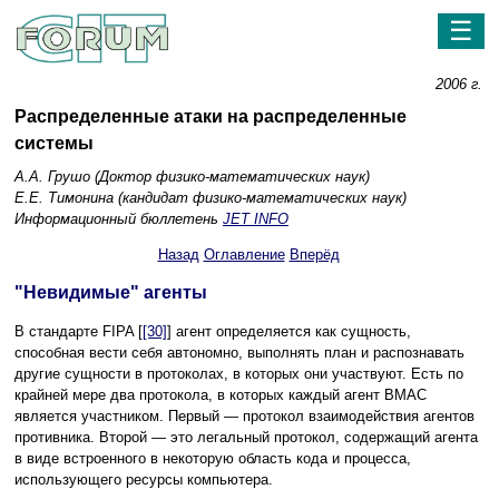
☰
2006 г.
Распределенные атаки на распределенные
системы
А.А. Грушо (Доктор физико-математических наук)
Е.Е. Тимонина (кандидат физико-математических наук)
Информационный бюллетень
JET INFO
Назад
Оглавление
Вперёд
"Невидимые" агенты
В стандарте FIPA [
[30]
] агент определяется как сущность,
способная вести себя автономно, выполнять план и распознавать
другие сущности в протоколах, в которых они участвуют. Есть по
крайней мере два протокола, в которых каждый агент ВМАС
является участником. Первый — протокол взаимодействия агентов
противника. Второй — это легальный протокол, содержащий агента
в виде встроенного в некоторую область кода и процесса,
использующего ресурсы компьютера.