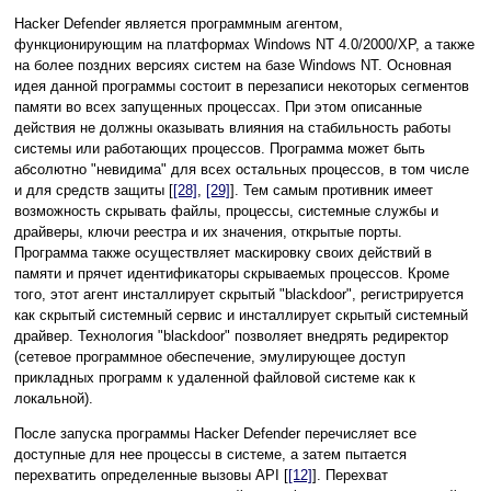
Hacker Defender является программным агентом,
функционирующим на платформах Windows NT 4.0/2000/XP, а также
на более поздних версиях систем на базе Windows NT. Основная
идея данной программы состоит в перезаписи некоторых сегментов
памяти во всех запущенных процессах. При этом описанные
действия не должны оказывать влияния на стабильность работы
системы или работающих процессов. Программа может быть
абсолютно "невидима" для всех остальных процессов, в том числе
и для средств защиты [
[28]
,
[29]
]. Тем самым противник имеет
возможность скрывать файлы, процессы, системные службы и
драйверы, ключи реестра и их значения, открытые порты.
Программа также осуществляет маскировку своих действий в
памяти и прячет идентификаторы скрываемых процессов. Кроме
того, этот агент инсталлирует скрытый "blackdoor", регистрируется
как скрытый системный сервис и инсталлирует скрытый системный
драйвер. Технология "blackdoor" позволяет внедрять редиректор
(сетевое программное обеспечение, эмулирующее доступ
прикладных программ к удаленной файловой системе как к
локальной).
После запуска программы Hacker Defender перечисляет все
доступные для нее процессы в системе, а затем пытается
перехватить определенные вызовы API [
[12]
]. Перехват