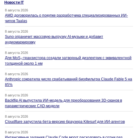
Новости IT
8 августа 2026
AMD договорилась о покупке разработчика специализированных ИИ-
чипов Taalas
8 августа 2026
Suno ограничит массовую выгрузку AI-музыки и добавит
аудиомаркировку
8 августа 2026
Для MoS₂-транзистора создали затворный диэлектрик с эквивалентной
толщиной около 1 нм
8 августа 2026
Anthropic сократила число срабатываний биофильтра Claude Fable 5 на
85%
8 августа 2026
Backflip AI выпустила ИИ-модель для преобразования 3D-сканов в
параметрические CAD-модели
8 августа 2026
Cloudflare запустила бета-версию браузера Kitesurf для ИИ-агентов
8 августа 2026
Интенсивные задания Claude Code могут расходовать в сотни раз