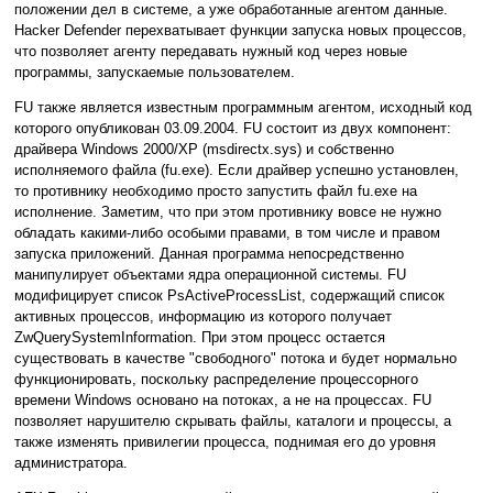
положении дел в системе, а уже обработанные агентом данные.
Hacker Defender перехватывает функции запуска новых процессов,
что позволяет агенту передавать нужный код через новые
программы, запускаемые пользователем.
FU также является известным программным агентом, исходный код
которого опубликован 03.09.2004. FU состоит из двух компонент:
драйвера Windows 2000/XP (msdirectx.sys) и собственно
исполняемого файла (fu.exe). Если драйвер успешно установлен,
то противнику необходимо просто запустить файл fu.exe на
исполнение. Заметим, что при этом противнику вовсе не нужно
обладать какими-либо особыми правами, в том числе и правом
запуска приложений. Данная программа непосредственно
манипулирует объектами ядра операционной системы. FU
модифицирует список PsActiveProcessList, содержащий список
активных процессов, информацию из которого получает
ZwQuerySystemInformation. При этом процесс остается
существовать в качестве "свободного" потока и будет нормально
функционировать, поскольку распределение процессорного
времени Windows основано на потоках, а не на процессах. FU
позволяет нарушителю скрывать файлы, каталоги и процессы, а
также изменять привилегии процесса, поднимая его до уровня
администратора.