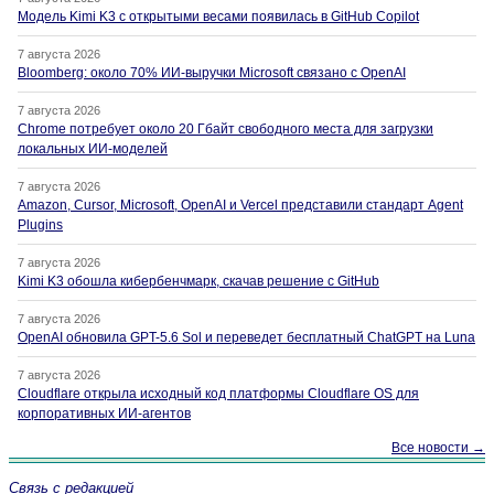
Модель Kimi K3 с открытыми весами появилась в GitHub Copilot
7 августа 2026
Bloomberg: около 70% ИИ-выручки Microsoft связано с OpenAI
7 августа 2026
Chrome потребует около 20 Гбайт свободного места для загрузки
локальных ИИ-моделей
7 августа 2026
Amazon, Cursor, Microsoft, OpenAI и Vercel представили стандарт Agent
Plugins
7 августа 2026
Kimi K3 обошла кибербенчмарк, скачав решение с GitHub
7 августа 2026
OpenAI обновила GPT-5.6 Sol и переведет бесплатный ChatGPT на Luna
7 августа 2026
Cloudflare открыла исходный код платформы Cloudflare OS для
корпоративных ИИ-агентов
Все новости →
Связь с редакцией