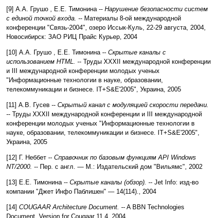
[9] А.А. Грушо , Е.Е. Тимонина --
Нарушение безопасности систем
с единой точкой входа.
--
Материалы 8-ой международной
конференции "Связь-2004", озеро Иссык-Куль, 22-29 августа, 2004,
Новосибирск: ЗАО РИЦ Прайс Курьер
,
2004
[10] А.А. Грушо , Е.Е. Тимонина --
Скрытые каналы с
использованием HTML.
--
Труды XXXII международной конференции
и III международной конференции молодых ученых
"Информационные технологии в науке, образовании,
телекоммуникации и бизнесе. IT+S&E'2005", Украина
,
2005
[11] А.В. Гусев --
Скрытый канал с модуляцией скорости передачи.
--
Труды XXXII международной конференции и III международной
конференции молодых ученых "Информационные технологии в
науке, образовании, телекоммуникации и бизнесе. IT+S&E'2005",
Украина
,
2005
[12] Г. Неббет --
Справочник по базовым функциям API Windows
NT/2000.
--
Пер. с англ. — М.: Издательский дом "Вильямс"
,
2002
[13] Е.Е. Тимонина --
Скрытые каналы (обзор).
--
Jet Info: изд-во
компании "Джет Инфо Паблишен" — 14(114).
,
2004
[14]
COUGAAR Architecture Document.
--
A BBN Technologies
Document, Version for Cougaar 11.4
,
2004