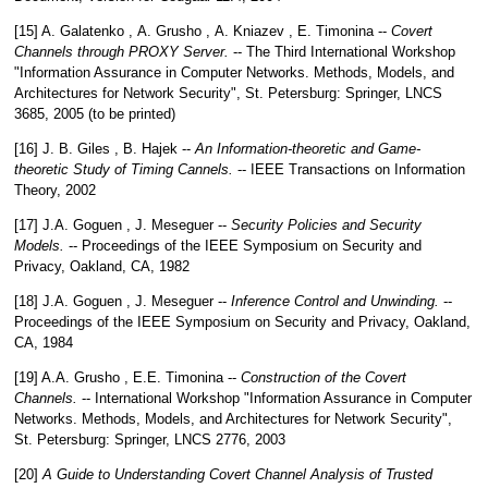
[15] A. Galatenko , А. Grusho , А. Kniazev , Е. Timonina --
Covert
Channels through PROXY Server.
--
The Third International Workshop
"Information Assurance in Computer Networks. Methods, Models, and
Architectures for Network Security", St. Petersburg: Springer, LNCS
3685
,
2005 (to be printed)
[16] J. В. Giles , B. Hajek --
An Information-theoretic and Game-
theoretic Study of Timing Cannels.
--
IEEE Transactions on Information
Theory
,
2002
[17] J.A. Goguen , J. Meseguer --
Security Policies and Security
Models.
--
Proceedings of the IEEE Symposium on Security and
Privacy, Oakland, CA
,
1982
[18] J.A. Goguen , J. Meseguer --
Inference Control and Unwinding.
--
Proceedings of the IEEE Symposium on Security and Privacy, Oakland,
CA
,
1984
[19] A.A. Grusho , E.E. Timonina --
Construction of the Covert
Channels.
--
International Workshop "Information Assurance in Computer
Networks. Methods, Models, and Architectures for Network Security",
St. Petersburg: Springer, LNCS 2776
,
2003
[20]
A Guide to Understanding Covert Channel Analysis of Trusted