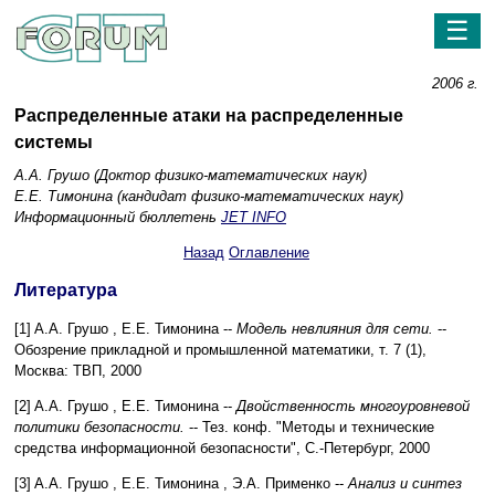
☰
2006 г.
Распределенные атаки на распределенные
системы
А.А. Грушо (Доктор физико-математических наук)
Е.Е. Тимонина (кандидат физико-математических наук)
Информационный бюллетень
JET INFO
Назад
Оглавление
Литература
[1] A.A. Грушо , Е.Е. Тимонина --
Модель невлияния для сети.
--
Обозрение прикладной и промышленной математики, т. 7 (1),
Москва: ТВП
,
2000
[2] A.A. Грушо , Е.Е. Тимонина --
Двойственность многоуровневой
политики безопасности.
--
Тез. конф. "Методы и технические
средства информационной безопасности", С.-Петербург
,
2000
[3] A.A. Грушо , Е.Е. Тимонина , Э.А. Применко --
Анализ и синтез