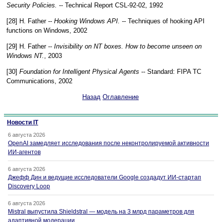
Security Policies.
--
Technical Report CSL-92-02
,
1992
[28] H. Father --
Hooking Windows API.
--
Techniques of hooking API
functions on Windows
,
2002
[29] H. Father --
Invisibility on NT boxes. How to become unseen on
Windows NT.
,
2003
[30]
Foundation for Intelligent Physical Agents
--
Standard: FIPA TC
Communications
,
2002
Назад
Оглавление
Новости IT
6 августа 2026
OpenAI замедляет исследования после неконтролируемой активности
ИИ-агентов
6 августа 2026
Джефф Дин и ведущие исследователи Google создадут ИИ-стартап
Discovery Loop
6 августа 2026
Mistral выпустила Shieldstral — модель на 3 млрд параметров для
адаптивной модерации