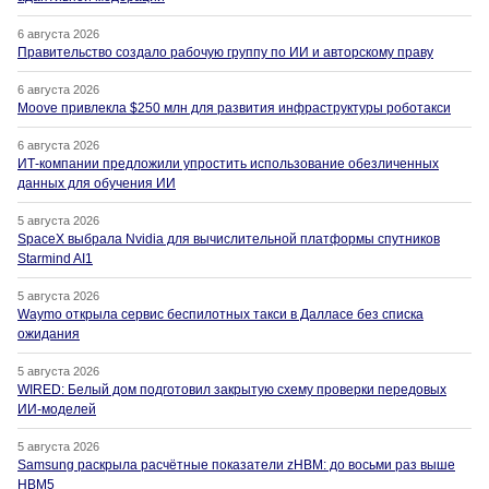
6 августа 2026
Правительство создало рабочую группу по ИИ и авторскому праву
6 августа 2026
Moove привлекла $250 млн для развития инфраструктуры роботакси
6 августа 2026
ИТ-компании предложили упростить использование обезличенных
данных для обучения ИИ
5 августа 2026
SpaceX выбрала Nvidia для вычислительной платформы спутников
Starmind AI1
5 августа 2026
Waymo открыла сервис беспилотных такси в Далласе без списка
ожидания
5 августа 2026
WIRED: Белый дом подготовил закрытую схему проверки передовых
ИИ-моделей
5 августа 2026
Samsung раскрыла расчётные показатели zHBM: до восьми раз выше
HBM5