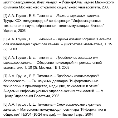
криптоалгоритмов. Курс лекций.
--
Йошкар-Ола: изд-во Марийского
филиала Московского открытого социального университета
,
2000
[4] A.A. Грушо , Е.Е. Тимонина --
Языки в скрытых каналах.
--
Труды XXX международной конференции "Информационные
технологии в науке, образовании, телекоммуникации, бизнесе",
Украина
,
2003
[5] A.A. Грушо , Е.Е. Тимонина --
Оценка времени обучения агента
для организации скрытого канала.
--
Дискретная математика, Т. 15
(2)
,
2003
[6] A.A. Грушо , Е.Е. Тимонина --
Преодоление защиты от
скрытого канала.
--
Обозрение прикладной и промышленной
математики, Т. 10 (3), Москва: ТВП
,
2003
[7] А.А. Грушо , Е.Е. Тимонина --
Проблемы компьютерной
безопасности.
--
Сб. научных докладов "Информационные
технологии в производстве, медицине, психологии и этике"
Академии информационных управленческих технологий. — М.:
Центр Управления Полетами
,
2003
[8] А.А. Грушо , Е.Е. Тимонина --
Стохастические скрытые
каналы.
--
Материалы международн. семинара "Информатика и
общество" I&S'04 (10-24 января). — Низкие Татры
,
2004