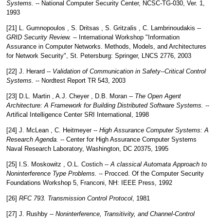
Systems.
--
National Computer Security Center, NCSC-TG-030, Ver. 1
,
1993
[21] L. Gumnopoulos , S. Dritsas , S. Gritzalis , C. Lambrinoudakis --
GRID Security Review.
--
International Workshop "Information
Assurance in Computer Networks. Methods, Models, and Architectures
for Network Security", St. Petersburg: Springer, LNCS 2776
,
2003
[22] J. Hеrard --
Validation of Communication in Safety--Critical Control
Systems.
--
Nordtest Report TR 543
,
2003
[23] D.L. Martin , A.J. Cheyer , D.B. Moran --
The Open Agent
Architecture: A Framework for Building Distributed Software Systems.
--
Artifical Intelligence Center SRI International
,
1998
[24] J. McLean , C. Heitmeyer --
High Assurance Computer Systems: A
Research Agenda.
--
Center for High Assurance Computer Systems
Naval Research Laboratory, Washington, DC 20375
,
1995
[25] I.S. Moskowitz , O.L. Costich --
A classical Automata Approach to
Noninterference Type Problems.
--
Procced. Of the Computer Security
Foundations Workshop 5, Franconi, NH: IEEE Press
,
1992
[26]
RFC 793. Transmission Control Protocol
,
1981
[27] J. Rushby --
Noninterference, Transitivity, and Channel-Control